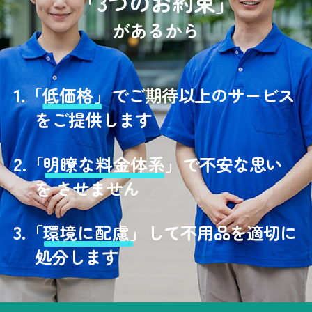
「3つのお約束」
があるから
1.
「
低価格」
でご期待以上のサービス
をご提供します
2.
「
明瞭な料金体系」
で不安な思い
を させません
3.
「
環境に配慮」
して不用品を適切に
処分します