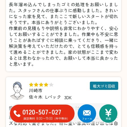
長年溜め込んでしまったゴミの処理をお願いしまし
た。スタッフさんの仕事ぶりに感動しました。きれい
になった家を見て、またここで新しいスタートが切れ
そうです。本当にありがとうございました。
作業前の見積もりや説明も非常にわかりやすく、安心
してお願いすることができました。作業中も不安に思
うことがあればすぐに相談に乗ってくださり、一緒に
解決策を考えていただけたので、とても信頼感を持っ
て進めることができました。家の状態がここまで変わ
るとは思わなかったので、お願いして本当に良かった
と思います。
粗大ゴミ回収
川崎市
佐々木
Lパック
3DK
家具の処分がこんなに楽だとは！
0120-507-027
粗大ゴミの処分で利用しましたが、想像以上にスムー
8:00〜19:00
通話無料
(年中無休)
フォーム
料金
ズな対応で驚きました。特に重い家具の運び出しは自