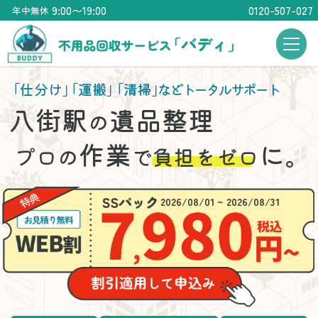
9:00〜19:00
0120-507-027
年中無休
「仕分け」
「運搬」
「清掃」
などトータルサポート
八街駅
遺品整理
の
作業
に。
プロの
で
負担をゼロ
2026/08/01 ~ 2026/08/31