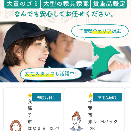
千葉県
全エリア
対応
女性スタッフ
も活躍中!
部屋片付け
不用品回収
我
千
孫
葉
子
市
市
来々
Mパック
はなまる
XLパ
2K