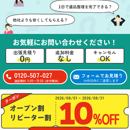
壁や床を傷つけないよう
つ丁寧に対応していただ
に細心の注意を払ってい
けたのがありがたかった
ただき、家全体がスムー
です。家族それぞれが必
ズに片付いていくのがと
要なものを確認しながら
ても嬉しかったです。作
進めることができ、安心
業が終わった後には、こ
感を持って作業をお任せ
お気軽にお問い合わせください！
ちらからお願いしなくて
できました。さらに、作
も部屋を簡単に清掃して
業終了後には部屋全体を
出張見積り
追加料金
キャンセル
いただけたのも好印象で
清掃していただき、まる
0
OK
なし
円
した。
で新しい家のような清潔
さらに、分別の仕方やリ
感に感動しました。
サイクル可能なものにつ
0120-507-027
フォームでお見積り
いても教えていただき、
9:00〜19:00
30分以内にご返信します
通話無料
(年中無休)
今後の片付けにも役立つ
知識が増えました。また
何かあれば、ぜひお願い
2026/08/01 ~ 2026/08/31
したいと思っています。
心のこもったサービスを
ありがとうございまし
た。