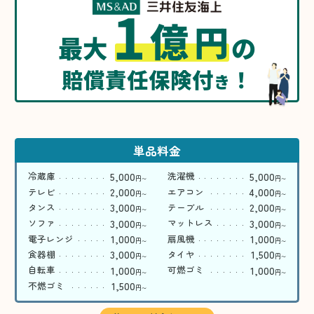
1
億
円
最大
の
賠償責任保険付
！
き
単品料金
5,000
5,000
冷蔵庫
洗濯機
円
円
〜
〜
2,000
4,000
テレビ
エアコン
円
円
〜
〜
3,000
2,000
タンス
テーブル
円
円
〜
〜
3,000
3,000
ソファ
マットレス
円
円
〜
〜
1,000
1,000
電子レンジ
扇風機
円
円
〜
〜
3,000
1,500
食器棚
タイヤ
円
円
〜
〜
1,000
1,000
自転車
可燃ゴミ
円
円
〜
〜
1,500
不燃ゴミ
円
〜