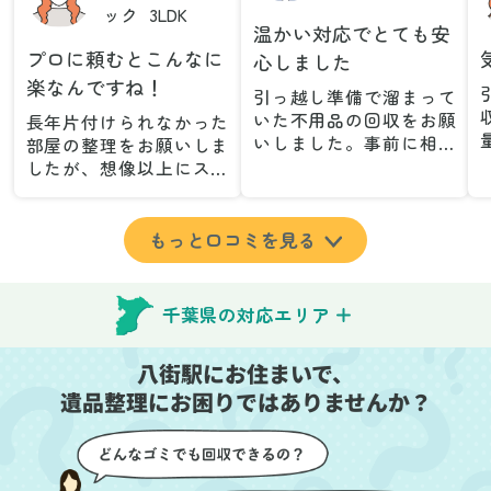
ック
3LDK
温かい対応でとても安
プロに頼むとこんなに
心しました
楽なんですね！
引っ越し準備で溜まって
いた不用品の回収をお願
長年片付けられなかった
いしました。事前に相談
部屋の整理をお願いしま
した際も丁寧な対応で、
したが、想像以上にスム
安心して当日を迎えるこ
ーズで驚きました。家族
とができました。特に、
が集めた物や古い家具が
古い家具や壊れた家電な
多く、自分たちだけでは
もっと口コミを見る
ど、処分が難しいものが
どうにもならない状態で
多かったのですが、手際
したが、スタッフの皆さ
よく対応していただき驚
んが手際よく片付けてく
千葉県の対応エリア
きました。
れたので、部屋が驚くほ
当日は2名のスタッフが来
どスッキリしました。自
八街駅にお住まいで、
てくださり、作業の流れ
分では手が回らなかった
や注意点をしっかり説明
遺品整理にお困りではありませんか？
場所も含め、プロの力を
していただけたので、こ
実感しました。
ちらも安心感を持って作
特に、物が散乱していた
業を見守ることができま
部屋の整理や、細かなア
した。運び出しの際も、
イテムの仕分けを迅速か