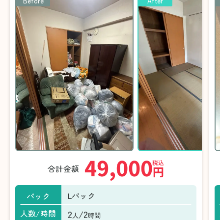
Before
After
49,000
税込
合計金額
円
Lパック
パック
2
/2
人数/時間
人
時間