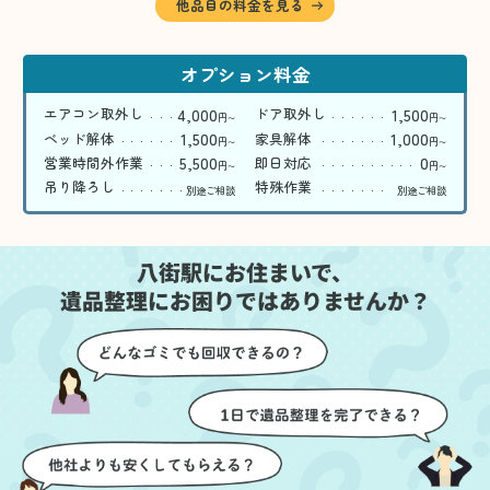
他品目の料金を見る
オプション料金
4,000
1,500
エアコン取外し
ドア取外し
円
円
〜
〜
1,500
1,000
ベッド解体
家具解体
円
円
〜
〜
5,500
0
営業時間外作業
即日対応
円
円
〜
〜
吊り降ろし
特殊作業
別途ご相談
別途ご相談
八街駅にお住まいで、
遺品整理にお困りではありませんか？