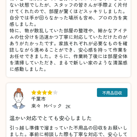
ない状態でしたが、スタッフの皆さんが手際よく片付
けてくれたので、部屋が驚くほどスッキリしました。
自分では手が回らなかった場所も含め、プロの力を実
感しました。
特に、物が散乱していた部屋の整理や、細かなアイテ
ムの仕分けを迅速かつ丁寧に対応していただけたのが
ありがたかったです。家族それぞれが必要なものを確
認しながら進めることができ、安心感を持って作業を
お任せできました。さらに、作業終了後には部屋全体
を清掃していただき、まるで新しい家のような清潔感
に感動しました。
不用品回収
千葉市
来々
Mパック
2K
温かい対応でとても安心しました
引っ越し準備で溜まっていた不用品の回収をお願いし
ました。事前に相談した際も丁寧な対応で、安心して