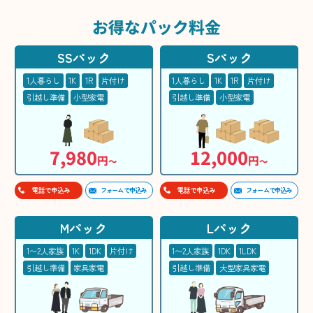
お得な
パック料金
SSパック
Sパック
1人暮らし
1K
1R
片付け
1人暮らし
1K
1R
片付け
引越し準備
小型家電
引越し準備
小型家電
7,980
12,000
円
円
〜
〜
フォームで申込み
フォームで申込み
電話で申込み
電話で申込み
Mパック
Lパック
1〜2人家族
1K
1DK
片付け
1〜2人家族
1DK
1LDK
引越し準備
家具家電
引越し準備
大型家具家電