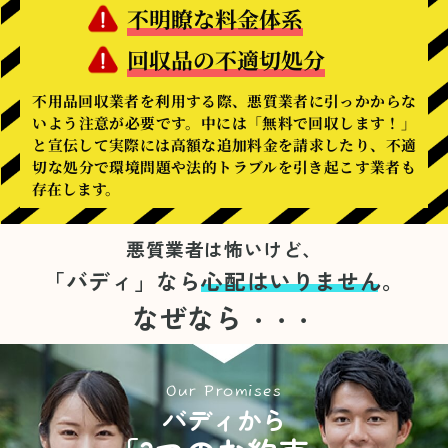
不明瞭な料金体系
回収品の不適切処分
不用品回収業者を利用する際、悪質業者に引っかからな
いよう注意が必要です。中には「無料で回収します！」
と宣伝して実際には高額な追加料金を請求したり、不適
切な処分で環境問題や法的トラブルを引き起こす業者も
存在します。
悪質業者は怖いけど、
「バディ」なら
心配はいりません。
なぜなら
・・・
Our Promises
バディから