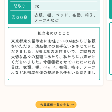
2K
間取り
衣類、棚、ベッド、布団、椅子、
回収品目
テーブルなど
担当者のひとこと
東京都東久留米市にお住まいのA様からご依頼
をいただき、遺品整理のお手伝いをさせていた
だきました。A様は2Kのお住まいで、ご家族の
大切な品々の整理にあたり、私たちにお声がけ
くださいました。今回回収させていただいた品
目は、衣類、棚、ベッド、布団、椅子、テーブ
ルなどお部屋全体の整理をお任せいただきまし
た。
遺品整理は物品の量だけでなく、故人への思い
が込められている分、慎重な対応が求められる
作業です。そのため、A様としっかりとお話し
しながら、不要品と大切に保管される品を丁寧
に仕分けしました。
作業事例一覧を見る
A様から「手際よく進めてくれて助かりまし