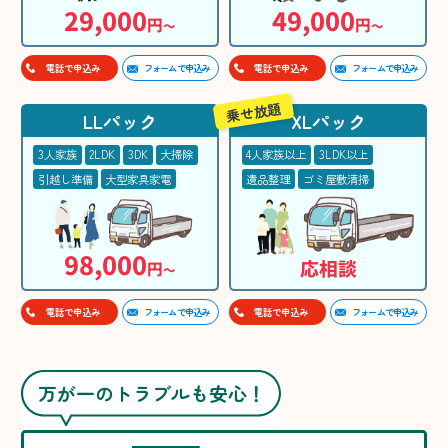
29,000
49,000
円
円
〜
〜
フォームで申込み
フォームで申込み
電話で申込み
電話で申込み
乗せ放題
LLパック
XLパック
3人家族
2LDK
3DK
大掃除
4人家族以上
3LDK以上
引越し準備
大型家具家電
遺品整理
ゴミ屋敷清掃
98,000
応相談
円
〜
フォームで申込み
フォームで申込み
電話で申込み
電話で申込み
万が一のトラブルも安心！