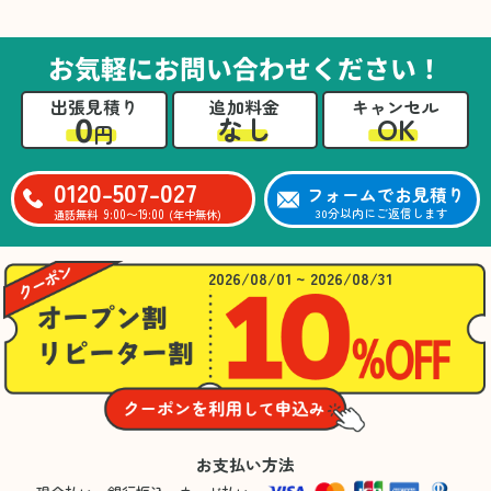
た。自分たちだけではここまできちんと整理す
るのは難しかったと思います」との温かいお言
葉をいただきました。遺品整理という心の負担
お気軽にお問い合わせください！
が大きい作業において、少しでもA様の力にな
れたことをスタッフ一同嬉しく思います。
出張見積り
追加料金
キャンセル
0
OK
なし
円
0120-507-027
フォームでお見積り
9:00〜19:00
30分以内にご返信します
通話無料
(年中無休)
2026/08/01 ~ 2026/08/31
お支払い方法