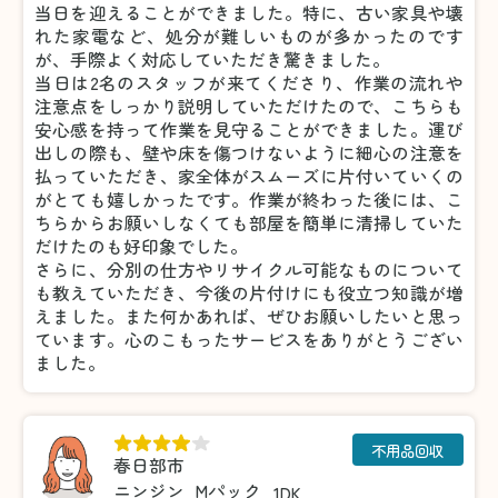
当日を迎えることができました。特に、古い家具や壊
れた家電など、処分が難しいものが多かったのです
が、手際よく対応していただき驚きました。
当日は2名のスタッフが来てくださり、作業の流れや
注意点をしっかり説明していただけたので、こちらも
安心感を持って作業を見守ることができました。運び
出しの際も、壁や床を傷つけないように細心の注意を
払っていただき、家全体がスムーズに片付いていくの
がとても嬉しかったです。作業が終わった後には、こ
ちらからお願いしなくても部屋を簡単に清掃していた
だけたのも好印象でした。
さらに、分別の仕方やリサイクル可能なものについて
も教えていただき、今後の片付けにも役立つ知識が増
えました。また何かあれば、ぜひお願いしたいと思っ
ています。心のこもったサービスをありがとうござい
ました。
不用品回収
春日部市
ニンジン
Mパック
1DK