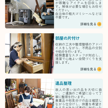
が困難なアイテムを回収しま
す。解体が必要な場合もお任せ
ください。
自治体の粗大ゴミシールなどは
不要です。
詳細を見る
部屋の片付け
収納の工夫や整理整頓のアドバ
イスをしながら、不用品の分別
や処分を行います。
経験豊富なスタッフが対応し、
清潔で心地よい空間づくりを支
援します。
詳細を見る
遺品整理
故人の思い出の品を大切に扱
い、ご遺族のご希望に沿って丁
寧に整理を行います。
貴重品や形見分けの品は確認し
ながら仕分けし、供養を希望さ
れる品があれば適切に対応いた