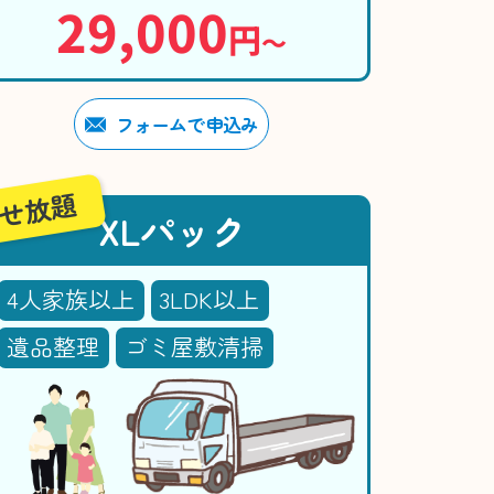
29,000
円
〜
フォームで申込み
せ放題
XLパック
4人家族以上
3LDK以上
遺品整理
ゴミ屋敷清掃