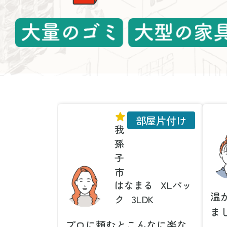
部屋片付け
我
孫
子
市
はなまる
XLパッ
温
ク
3LDK
ま
プロに頼むとこんなに楽な