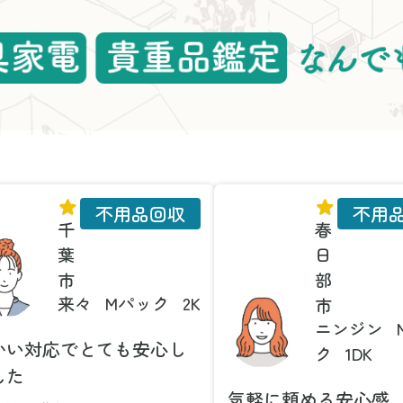
不用品回収
不用
千
春
葉
日
市
部
来々
Mパック
2K
市
ニンジン
かい対応でとても安心し
ク
1DK
した
気軽に頼める安心感