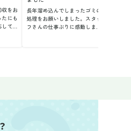
回収をお
長年溜め込んでしまったゴミの
粗大ゴ
ったにも
処理をお願いしました。スタッ
が、想
応してい
フさんの仕事ぶりに感動しまし
で驚き
たです。
た。きれいになった家を見て、
運び出
なって応
またここで新しいスタートが切
かった
ぜひお願
れそうです。本当にありがとう
た。料
。
ございました。
願いで
べない重
作業前の見積もりや説明も非常
さらに
く運び出
にわかりやすく、安心してお願
を傷つ
スなく作
いすることができました。作業
払いな
ました。
中も不安に思うことがあればす
印象的
た時の価
ぐに相談に乗ってくださり、一
周囲へ
で、追加
緒に解決策を考えていただけた
民への
なく安心
ので、とても信頼感を持って進
配って
？
後の片付
めることができました。家の状
作業を