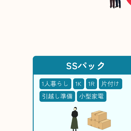
SSパック
1人暮らし
1K
1R
片付け
引越し準備
小型家電