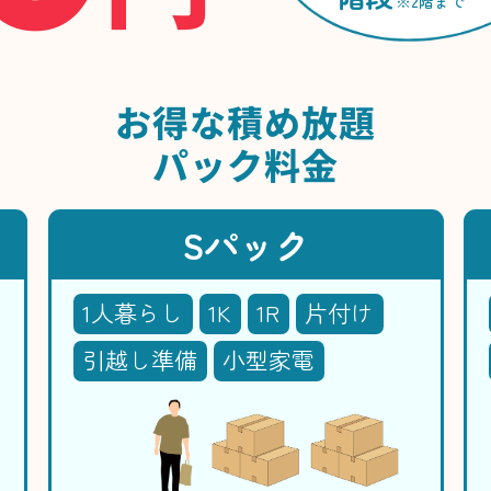
※2階まで
お得な
積め放題
パック料金
Sパック
1人暮らし
1K
1R
片付け
引越し準備
小型家電