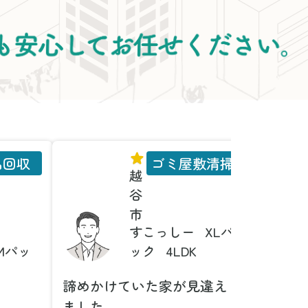
品回収
ゴミ屋敷清掃
越
谷
市
すこっしー
XLパ
Mパッ
ック
4LDK
諦めかけていた家が見違え
家具の
ました
とは！