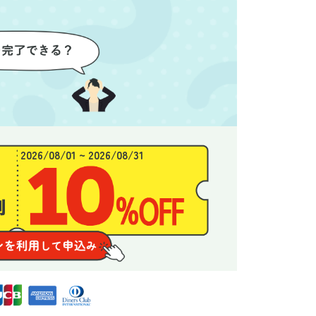
わり、新
態がここまで変わるとは思わな
ず、終
始めるこ
かったので、お願いして本当に
き、と
良かったと思います。
できま
2026/08/01 ~ 2026/08/31