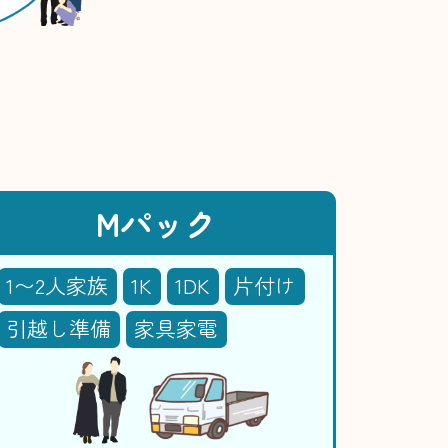
Mパック
1〜2人家族
1K
1DK
片付け
引越し準備
家具家電