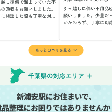
っ越し準備で溜まっていた不
引っ越しに伴い不用品
品の回収をお願いしました。
願いしました。少量だ
前に相談した際も丁寧な対応
かかわらず、丁寧に対
、安心して当日を迎えること
ただけてとても良かっ
できました。特に、古い家具
小さな相談にも親身に
壊れた家電など、処分が難し
じてくださり、次回も
ものが多かったのですが、手
もっと口コミを見る
いしたいと思いました
よく対応していただき驚きま
特に、自分では持ち運
た。
い家具や家電も手際よ
日は2名のスタッフが来てく
していただき、ストレ
さり、作業の流れや注意点を
千葉県の対応エリア
業を終えることができ
っかり説明していただけたの
事前に見積もりを取っ
、こちらも安心感を持って作
格がそのままだったの
を見守ることができました。
新浦安駅にお住まいで、
費用を気にする必要も
び出しの際も、壁や床を傷つ
遺品整理にお困りではありませんか
できました。引っ越し
ないように細心の注意を払っ