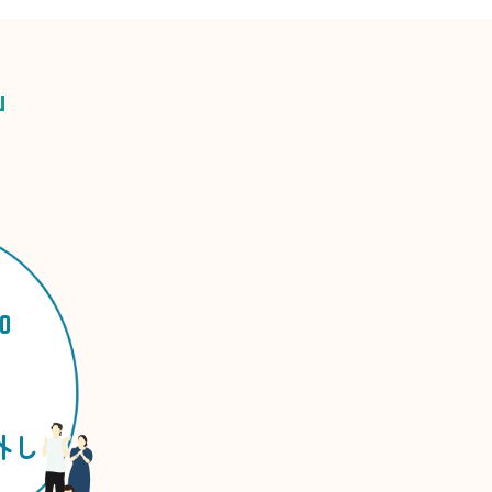
」
加
外し