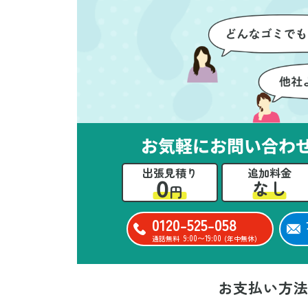
ただけたのがありがたかったで
て
す。家族それぞれが必要なもの
に
を確認しながら進めることがで
か
き、安心感を持って作業をお任
に
せできました。さらに、作業終
て
了後には部屋全体を清掃してい
だ
ただき、まるで新しい家のよう
さ
な清潔感に感動しました。
ル
お気軽にお問い合わ
い
出張見積り
追加料金
立
0
なし
円
か
思
0120-525-058
ー
9:00〜19:00
通話無料
(年中無休)
た
お支払い方