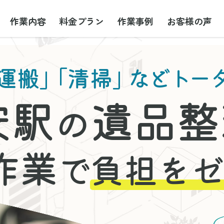
作業内容
料金プラン
作業事例
お客様の声
運搬」
「清掃」
などトー
安駅
遺品整
の
作業
で
負担をゼ