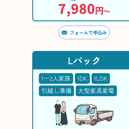
7,980
円
〜
フォームで申込み
Lパック
1〜2人家族
1DK
1LDK
引越し準備
大型家具家電