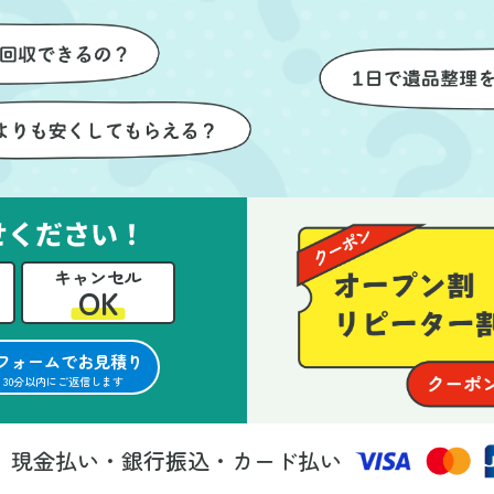
けが想像以上に早く終
いただき、家全体がスムーズ
しい生活をスムーズに
片付いていくのがとても嬉し
とができました。
ったです。作業が終わった後
は、こちらからお願いしなく
も部屋を簡単に清掃していた
けたのも好印象でした。
らに、分別の仕方やリサイク
可能なものについても教えて
せください！
ただき、今後の片付けにも役
キャンセル
つ知識が増えました。また何
OK
あれば、ぜひお願いしたいと
っています。心のこもったサ
フォームでお見積り
ビスをありがとうございまし
30分以内にご返信します
。
現金払い・銀行振込・カード払い
法