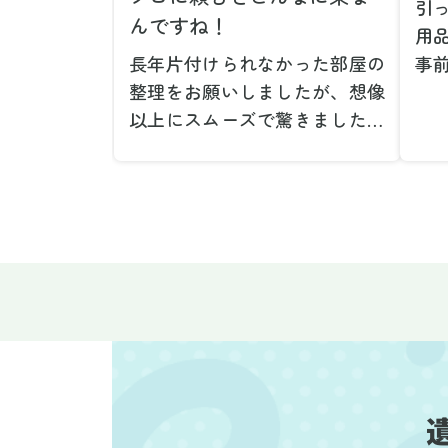
引
んですね！
用
長年片付けられなかった部屋の
事
整理をお願いしましたが、想像
で
以上にスムーズで驚きました。
が
家族が集めた物や古い家具が多
や
く、自分たちだけではどうにも
い
ならない状態でしたが、スタッ
際
フの皆さんが手際よく片付けて
し
くれたので、部屋が驚くほどス
当
ッキリしました。自分では手が
だ
回らなかった場所も含め、プロ
し
の力を実感しました。
で
特に、物が散乱していた部屋の
業
整理や、細かなアイテムの仕分
運
けを迅速かつ丁寧に対応してい
け