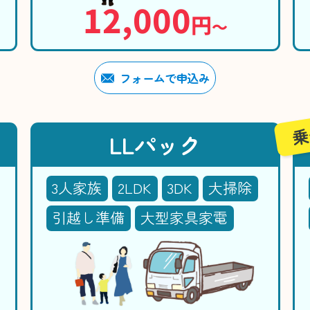
12,000
円
〜
フォームで申込み
乗
LLパック
3人家族
2LDK
3DK
大掃除
引越し準備
大型家具家電