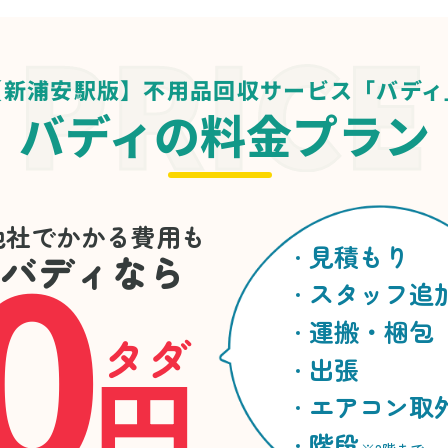
【新浦安駅版】不用品回収サービス「バディ
バディの料金プラン
0
他社でかかる費用も
見積もり
バディなら
スタッフ追
運搬・梱包
タダ
円
出張
エアコン取
階段