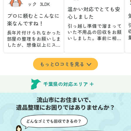
ック
3LDK
温かい対応でとても安
プロに頼むとこんなに
心しました
楽なんですね！
引っ越し準備で溜まって
いた不用品の回収をお願
長年片付けられなかった
いしました。事前に相談
部屋の整理をお願いしま
した際も丁寧な対応で、
したが、想像以上にスム
安心して当日を迎えるこ
ーズで驚きました。家族
とができました。特に、
が集めた物や古い家具が
古い家具や壊れた家電な
多く、自分たちだけでは
もっと口コミを見る
ど、処分が難しいものが
どうにもならない状態で
多かったのですが、手際
したが、スタッフの皆さ
よく対応していただき驚
んが手際よく片付けてく
千葉県の対応エリア
きました。
れたので、部屋が驚くほ
当日は2名のスタッフが来
どスッキリしました。自
流山市にお住まいで、
てくださり、作業の流れ
分では手が回らなかった
や注意点をしっかり説明
遺品整理にお困りではありませんか？
場所も含め、プロの力を
していただけたので、こ
実感しました。
ちらも安心感を持って作
特に、物が散乱していた
業を見守ることができま
部屋の整理や、細かなア
した。運び出しの際も、
イテムの仕分けを迅速か