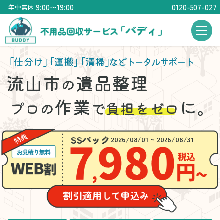
9:00〜19:00
0120-507-027
年中無休
「仕分け」
「運搬」
「清掃」
などトータルサポート
流山市
遺品整理
の
作業
に。
プロの
で
負担をゼロ
2026/08/01 ~ 2026/08/31