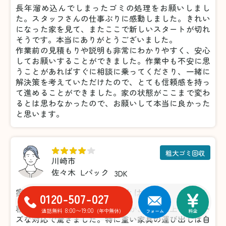
長年溜め込んでしまったゴミの処理をお願いしまし
た。スタッフさんの仕事ぶりに感動しました。きれい
になった家を見て、またここで新しいスタートが切れ
そうです。本当にありがとうございました。
作業前の見積もりや説明も非常にわかりやすく、安心
してお願いすることができました。作業中も不安に思
うことがあればすぐに相談に乗ってくださり、一緒に
解決策を考えていただけたので、とても信頼感を持っ
て進めることができました。家の状態がここまで変わ
るとは思わなかったので、お願いして本当に良かった
と思います。
粗大ゴミ回収
川崎市
佐々木
Lパック
3DK
家具の処分がこんなに楽だとは！
0120-507-027
粗大ゴミの処分で利用しましたが、想像以上にスムー
8:00〜19:00
通話無料
(年中無休)
フォーム
料金
ズな対応で驚きました。特に重い家具の運び出しは自