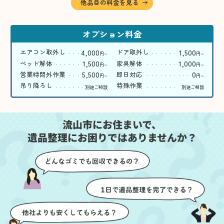
他品目の料金を見る
オプション料金
4,000
1,500
エアコン取外し
ドア取外し
円
円
〜
〜
1,500
1,000
ベッド解体
家具解体
円
円
〜
〜
5,500
0
営業時間外作業
即日対応
円
円
〜
〜
吊り降ろし
特殊作業
別途ご相談
別途ご相談
流山市にお住まいで、
遺品整理にお困りではありませんか？