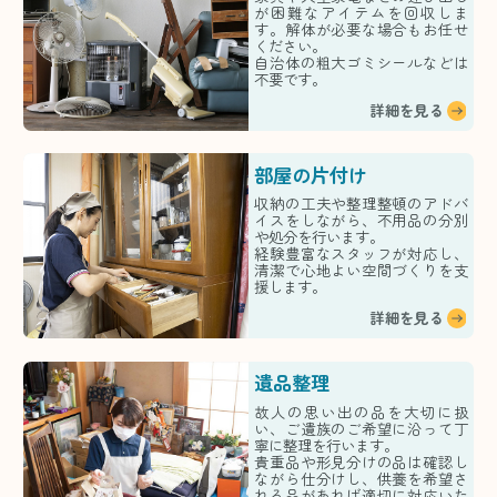
が困難なアイテムを回収しま
す。解体が必要な場合もお任せ
ください。
自治体の粗大ゴミシールなどは
不要です。
詳細を見る
部屋の片付け
収納の工夫や整理整頓のアドバ
イスをしながら、不用品の分別
や処分を行います。
経験豊富なスタッフが対応し、
清潔で心地よい空間づくりを支
援します。
詳細を見る
遺品整理
故人の思い出の品を大切に扱
い、ご遺族のご希望に沿って丁
寧に整理を行います。
貴重品や形見分けの品は確認し
ながら仕分けし、供養を希望さ
れる品があれば適切に対応いた