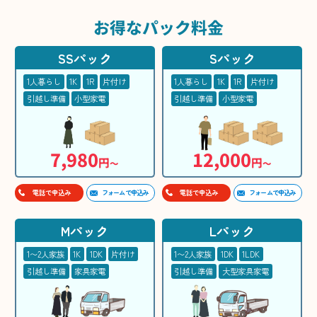
お得な
パック料金
SSパック
Sパック
1人暮らし
1K
1R
片付け
1人暮らし
1K
1R
片付け
引越し準備
小型家電
引越し準備
小型家電
7,980
12,000
円
円
〜
〜
フォームで申込み
フォームで申込み
電話で申込み
電話で申込み
Mパック
Lパック
1〜2人家族
1K
1DK
片付け
1〜2人家族
1DK
1LDK
引越し準備
家具家電
引越し準備
大型家具家電