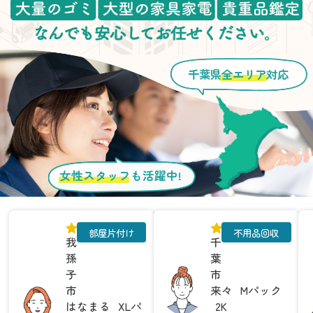
千葉県
全エリア
対応
女性スタッフ
も活躍中!
部屋片付け
不用品回収
我
千
孫
葉
子
市
市
来々
Mパック
はなまる
XLパ
2K