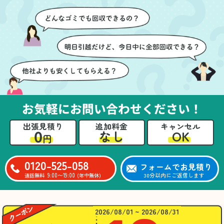
ただき、家全体がスムー
です。家族それぞれが必
ズに片付いていくのがと
要なものを確認しながら
ても嬉しかったです。作
進めることができ、安心
業が終わった後には、こ
感を持って作業をお任せ
ちらからお願いしなくて
できました。さらに、作
も部屋を簡単に清掃して
業終了後には部屋全体を
いただけたのも好印象で
清掃していただき、まる
した。
で新しい家のような清潔
さらに、分別の仕方やリ
感に感動しました。
サイクル可能なものにつ
お気軽にお問い合わせください！
いても教えていただき、
今後の片付けにも役立つ
出張見積り
追加料金
キャンセル
知識が増えました。また
0
OK
なし
円
何かあれば、ぜひお願い
したいと思っています。
心のこもったサービスを
0120-525-058
フォームでお見積り
ありがとうございまし
9:00〜19:00
30分以内にご返信します
通話無料
(年中無休)
た。
2026/08/01 ~ 2026/08/31