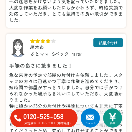
への迷惑をかけないよう気を配っていただきました。
大変な作業をお願いしたにもかかわらず、終始笑顔で
対応していただき、とても気持ちの良い取引ができま
した。
部屋片付け
厚木市
さとママ
Sパック
1LDK
手際の良さに驚きました！
急な来客の予定で部屋の片付けを依頼しました。スタ
ッフの方々は迅速かつ丁寧に作業を進めてくださり、
短時間で部屋がすっきりしました。自分では手がつけ
られなかった場所もきれいにしていただき、大変助か
りました。
特に細かい部分の片付けや掃除についても非常に丁寧
に対応していただき、こちらが気づいていなかった部
0120-525-058
分まできれいにしてくださったのには驚きました。ま
8:00〜19:00
通話無料
(年中無休)
た、不要品の仕分けについても一つひとつ確認を取っ
フォーム
料金
てくださったため、安心してお任せすることができま