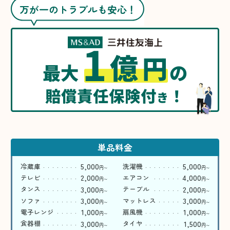
万が一のトラブルも安心！
1
億
円
最大
の
賠償責任保険付
！
き
単品料金
5,000
5,000
冷蔵庫
洗濯機
円
円
〜
〜
2,000
4,000
テレビ
エアコン
円
円
〜
〜
3,000
2,000
タンス
テーブル
円
円
〜
〜
3,000
3,000
ソファ
マットレス
円
円
〜
〜
1,000
1,000
電子レンジ
扇風機
円
円
〜
〜
3,000
1,500
食器棚
タイヤ
円
円
〜
〜