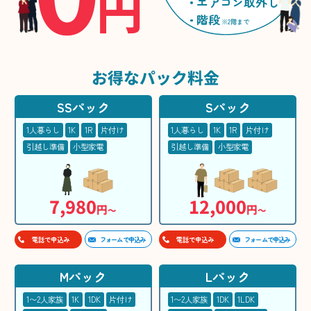
円
エアコン取外し
階段
※2階まで
お得な
パック料金
SSパック
Sパック
1人暮らし
1K
1R
片付け
1人暮らし
1K
1R
片付け
引越し準備
小型家電
引越し準備
小型家電
7,980
12,000
円
円
〜
〜
フォームで申込み
フォームで申込み
電話で申込み
電話で申込み
Mパック
Lパック
1〜2人家族
1K
1DK
片付け
1〜2人家族
1DK
1LDK