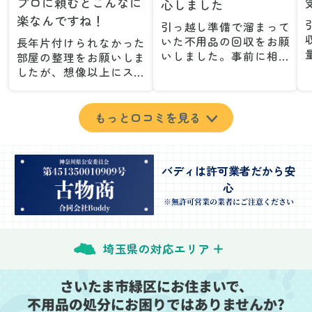
プロに頼むとこんなに
心しました
楽なんですね！
引っ越し準備で溜まって
いた不用品の回収をお願
長年片付けられなかった
いしました。事前に相談
部屋の整理をお願いしま
した際も丁寧な対応で、
したが、想像以上にスム
安心して当日を迎えるこ
ーズで驚きました。家族
とができました。特に、
が集めた物や古い家具が
古い家具や壊れた家電な
多く、自分たちだけでは
もっと口コミを見る
ど、処分が難しいものが
どうにもならない状態で
多かったのですが、手際
したが、スタッフの皆さ
よく対応していただき驚
んが手際よく片付けてく
バディは許可業者だから安
きました。
れたので、部屋が驚くほ
心
当日は2名のスタッフが来
どスッキリしました。自
てくださり、作業の流れ
分では手が回らなかった
※無許可営業の業者にご注意ください
や注意点をしっかり説明
場所も含め、プロの力を
していただけたので、こ
実感しました。
ちらも安心感を持って作
特に、物が散乱していた
埼玉県の対応エリア
業を見守ることができま
部屋の整理や、細かなア
した。運び出しの際も、
イテムの仕分けを迅速か
さいたま市緑区にお住まいで、
壁や床を傷つけないよう
つ丁寧に対応していただ
不用品の処分にお困りではありませんか?
に細心の注意を払ってい
けたのがありがたかった