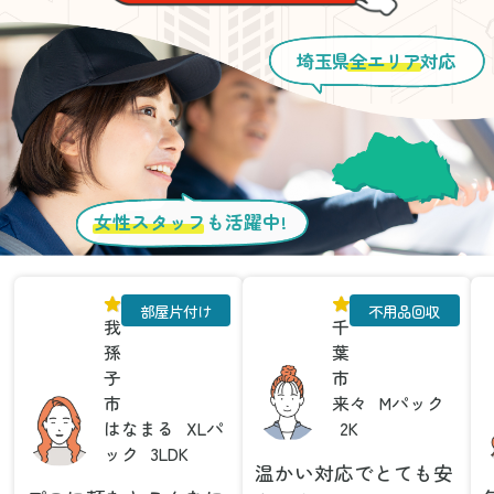
埼玉県
全エリア
対応
女性スタッフ
も活躍中!
部屋片付け
不用品回収
我
千
孫
葉
子
市
市
来々
Mパック
はなまる
XLパ
2K
ック
3LDK
温かい対応でとても安