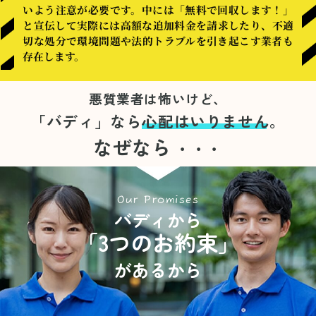
いよう注意が必要です。中には「無料で回収します！」
と宣伝して実際には高額な追加料金を請求したり、不適
切な処分で環境問題や法的トラブルを引き起こす業者も
存在します。
悪質業者は怖いけど、
「バディ」なら
心配はいりません。
なぜなら
・・・
Our Promises
バディから
「3つのお約束」
があるから