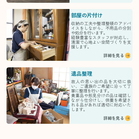
部屋の片付け
収納の工夫や整理整頓のアドバ
イスをしながら、不用品の分別
や処分を行います。
経験豊富なスタッフが対応し、
清潔で心地よい空間づくりを支
援します。
詳細を見る
遺品整理
故人の思い出の品を大切に扱
い、ご遺族のご希望に沿って丁
寧に整理を行います。
貴重品や形見分けの品は確認し
ながら仕分けし、供養を希望さ
れる品があれば適切に対応いた
します。
詳細を見る