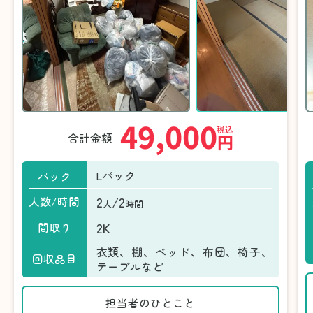
49,000
税込
合計金額
円
Lパック
パック
2
/2
人数/時間
人
時間
2K
間取り
衣類、棚、ベッド、布団、椅子、
回収品目
テーブルなど
担当者のひとこと