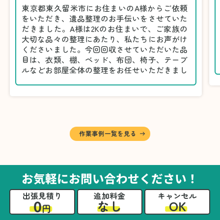
東京都東久留米市にお住まいのA様からご依頼
をいただき、遺品整理のお手伝いをさせていた
だきました。A様は2Kのお住まいで、ご家族の
大切な品々の整理にあたり、私たちにお声がけ
くださいました。今回回収させていただいた品
目は、衣類、棚、ベッド、布団、椅子、テーブ
ルなどお部屋全体の整理をお任せいただきまし
た。
遺品整理は物品の量だけでなく、故人への思い
が込められている分、慎重な対応が求められる
作業です。そのため、A様としっかりとお話し
しながら、不要品と大切に保管される品を丁寧
に仕分けしました。
作業事例一覧を見る
A様から「手際よく進めてくれて助かりまし
た。自分たちだけではここまできちんと整理す
るのは難しかったと思います」との温かいお言
葉をいただきました。遺品整理という心の負担
お気軽にお問い合わせください！
が大きい作業において、少しでもA様の力にな
れたことをスタッフ一同嬉しく思います。
出張見積り
追加料金
キャンセル
0
OK
なし
円