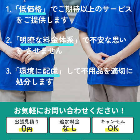
1.
「
低価格」
でご期待以上のサービス
をご提供します
2.
「
明瞭な料金体系」
で不安な思い
を させません
3.
「
環境に配慮」
して不用品を適切に
処分します
お気軽にお問い合わせください！
出張見積り
追加料金
キャンセル
0
OK
なし
円