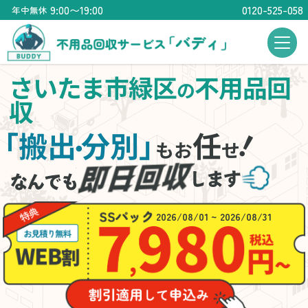
9:00〜19:00
0120-525-058
年中無休
さいたま市緑区
不用品回
の
収
！
「搬出
分別」
任
・
もお
せ
2026/08/01 ~ 2026/08/31