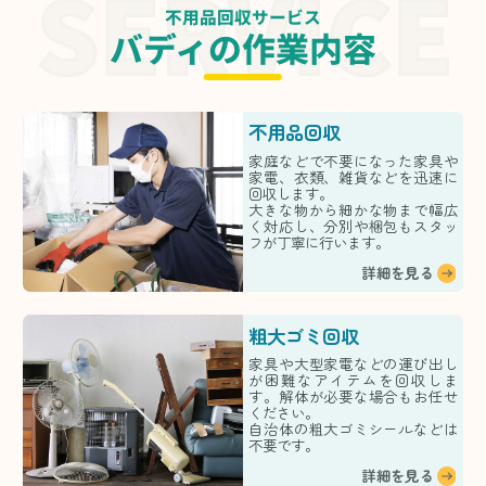
不用品回収サービス
バディの作業内容
不用品回収
家庭などで不要になった家具や
家電、衣類、雑貨などを迅速に
回収します。
大きな物から細かな物まで幅広
く対応し、分別や梱包もスタッ
フが丁寧に行います。
詳細を見る
粗大ゴミ回収
家具や大型家電などの運び出し
が困難なアイテムを回収しま
す。解体が必要な場合もお任せ
ください。
自治体の粗大ゴミシールなどは
不要です。
詳細を見る