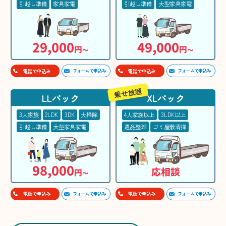
引越し準備
家具家電
引越し準備
大型家具家電
29,000
49,000
円
円
〜
〜
フォームで申込み
フォームで申込み
電話で申込み
電話で申込み
乗せ放題
LLパック
XLパック
3人家族
2LDK
3DK
大掃除
4人家族以上
3LDK以上
引越し準備
大型家具家電
遺品整理
ゴミ屋敷清掃
98,000
応相談
円
〜
フォームで申込み
フォームで申込み
電話で申込み
電話で申込み