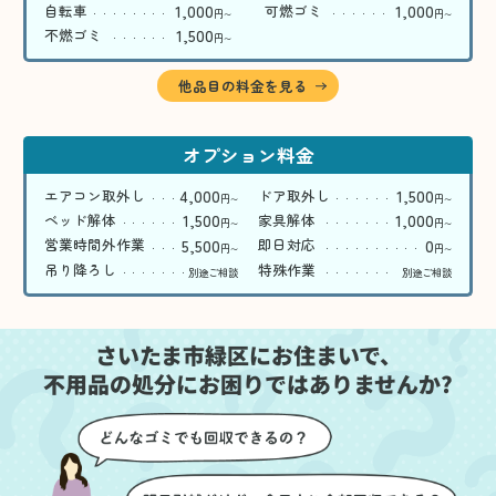
1,000
1,000
自転車
可燃ゴミ
円
円
〜
〜
1,500
不燃ゴミ
円
〜
他品目の料金を見る
オプション料金
4,000
1,500
エアコン取外し
ドア取外し
円
円
〜
〜
1,500
1,000
ベッド解体
家具解体
円
円
〜
〜
5,500
0
営業時間外作業
即日対応
円
円
〜
〜
吊り降ろし
特殊作業
別途ご相談
別途ご相談
さいたま市緑区にお住まいで、
不用品の処分にお困りではありませんか?