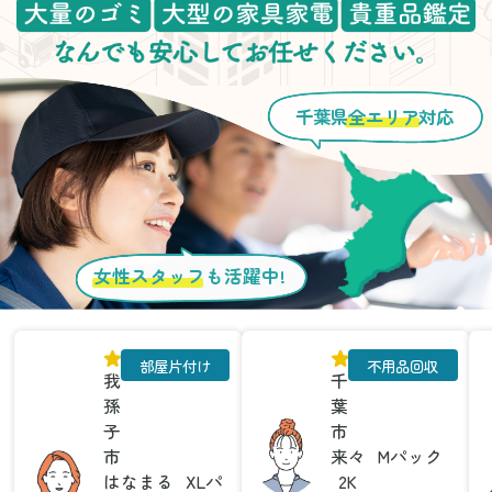
千葉県
全エリア
対応
女性スタッフ
も活躍中!
部屋片付け
不用品回収
我
千
孫
葉
子
市
市
来々
Mパック
はなまる
XLパ
2K