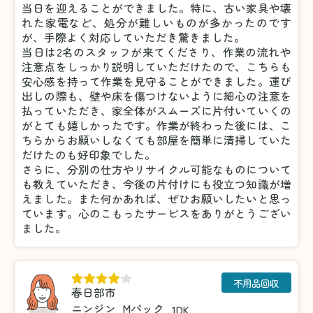
当日を迎えることができました。特に、古い家具や壊
れた家電など、処分が難しいものが多かったのです
が、手際よく対応していただき驚きました。
当日は2名のスタッフが来てくださり、作業の流れや
注意点をしっかり説明していただけたので、こちらも
安心感を持って作業を見守ることができました。運び
出しの際も、壁や床を傷つけないように細心の注意を
払っていただき、家全体がスムーズに片付いていくの
がとても嬉しかったです。作業が終わった後には、こ
ちらからお願いしなくても部屋を簡単に清掃していた
だけたのも好印象でした。
さらに、分別の仕方やリサイクル可能なものについて
も教えていただき、今後の片付けにも役立つ知識が増
えました。また何かあれば、ぜひお願いしたいと思っ
ています。心のこもったサービスをありがとうござい
ました。
不用品回収
春日部市
ニンジン
Mパック
1DK