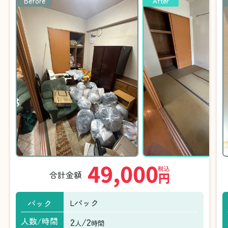
Before
After
49,000
税込
合計金額
円
Lパック
パック
2
/2
人数/時間
人
時間