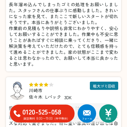
長年溜め込んでしまったゴミの処理をお願いしまし
た。スタッフさんの仕事ぶりに感動しました。きれい
になった家を見て、またここで新しいスタートが切れ
そうです。本当にありがとうございました。
作業前の見積もりや説明も非常にわかりやすく、安心
してお願いすることができました。作業中も不安に思
うことがあればすぐに相談に乗ってくださり、一緒に
解決策を考えていただけたので、とても信頼感を持っ
て進めることができました。家の状態がここまで変わ
るとは思わなかったので、お願いして本当に良かった
と思います。
粗大ゴミ回収
川崎市
佐々木
Lパック
3DK
家具の処分がこんなに楽だとは！
0120-525-058
粗大ゴミの処分で利用しましたが、想像以上にスムー
8:00〜19:00
通話無料
(年中無休)
フォーム
料金
ズな対応で驚きました。特に重い家具の運び出しは自