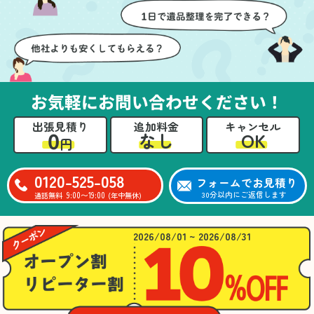
壁や床を傷つけないよう
つ丁寧に対応していただ
に細心の注意を払ってい
けたのがありがたかった
ただき、家全体がスムー
です。家族それぞれが必
ズに片付いていくのがと
要なものを確認しながら
ても嬉しかったです。作
進めることができ、安心
業が終わった後には、こ
感を持って作業をお任せ
お気軽にお問い合わせください！
ちらからお願いしなくて
できました。さらに、作
も部屋を簡単に清掃して
業終了後には部屋全体を
出張見積り
追加料金
キャンセル
いただけたのも好印象で
清掃していただき、まる
0
OK
なし
円
した。
で新しい家のような清潔
さらに、分別の仕方やリ
感に感動しました。
サイクル可能なものにつ
0120-525-058
フォームでお見積り
いても教えていただき、
9:00〜19:00
30分以内にご返信します
通話無料
(年中無休)
今後の片付けにも役立つ
知識が増えました。また
何かあれば、ぜひお願い
2026/08/01 ~ 2026/08/31
したいと思っています。
心のこもったサービスを
ありがとうございまし
た。