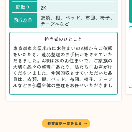
2K
間取り
衣類、棚、ベッド、布団、椅子、
回収品目
テーブルなど
担当者のひとこと
東京都東久留米市にお住まいのA様からご依頼
をいただき、遺品整理のお手伝いをさせていた
だきました。A様は2Kのお住まいで、ご家族の
大切な品々の整理にあたり、私たちにお声がけ
くださいました。今回回収させていただいた品
目は、衣類、棚、ベッド、布団、椅子、テーブ
ルなどお部屋全体の整理をお任せいただきまし
た。
遺品整理は物品の量だけでなく、故人への思い
が込められている分、慎重な対応が求められる
作業です。そのため、A様としっかりとお話し
しながら、不要品と大切に保管される品を丁寧
に仕分けしました。
作業事例一覧を見る
A様から「手際よく進めてくれて助かりまし