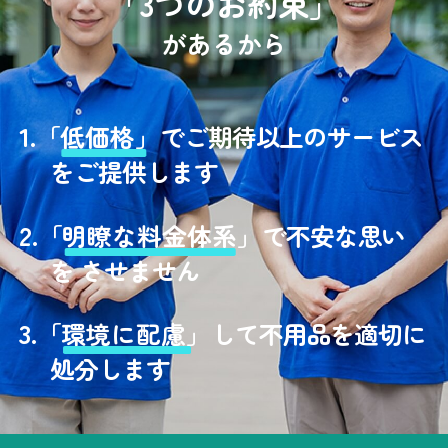
「3つのお約束」
があるから
1.
「
低価格」
でご期待以上のサービス
をご提供します
2.
「
明瞭な料金体系」
で不安な思い
を させません
3.
「
環境に配慮」
して不用品を適切に
処分します