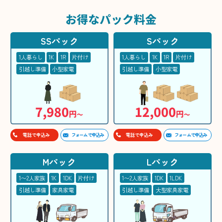
お得な
パック料金
SSパック
Sパック
1人暮らし
1K
1R
片付け
1人暮らし
1K
1R
片付け
引越し準備
小型家電
引越し準備
小型家電
7,980
12,000
円
円
〜
〜
フォームで申込み
フォームで申込み
電話で申込み
電話で申込み
Mパック
Lパック
1〜2人家族
1K
1DK
片付け
1〜2人家族
1DK
1LDK
引越し準備
家具家電
引越し準備
大型家具家電