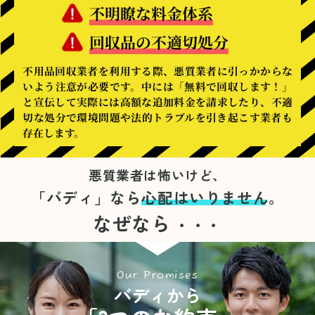
不明瞭な料金体系
回収品の不適切処分
不用品回収業者を利用する際、悪質業者に引っかからな
いよう注意が必要です。中には「無料で回収します！」
と宣伝して実際には高額な追加料金を請求したり、不適
切な処分で環境問題や法的トラブルを引き起こす業者も
存在します。
悪質業者は怖いけど、
「バディ」なら
心配はいりません。
なぜなら
・・・
Our Promises
バディから