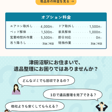
他品目の料金を見る
オプション料金
4,000
1,500
エアコン取外し
ドア取外し
円
円
〜
〜
1,500
1,000
ベッド解体
家具解体
円
円
〜
〜
5,500
0
営業時間外作業
即日対応
円
円
〜
〜
吊り降ろし
特殊作業
別途ご相談
別途ご相談
津田沼駅にお住まいで、
遺品整理にお困りではありませんか？