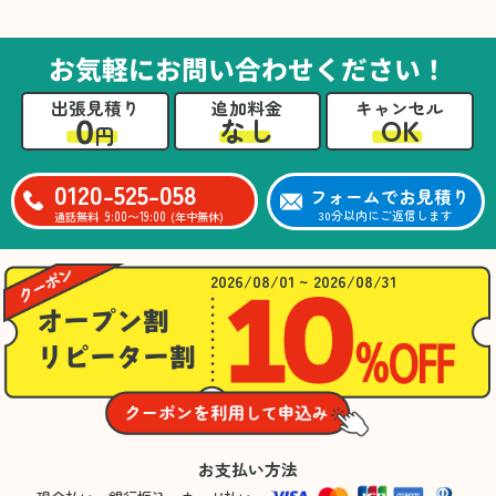
た。自分たちだけではここまできちんと整理す
るのは難しかったと思います」との温かいお言
葉をいただきました。遺品整理という心の負担
お気軽にお問い合わせください！
が大きい作業において、少しでもA様の力にな
れたことをスタッフ一同嬉しく思います。
出張見積り
追加料金
キャンセル
0
OK
なし
円
0120-525-058
フォームでお見積り
9:00〜19:00
30分以内にご返信します
通話無料
(年中無休)
2026/08/01 ~ 2026/08/31
お支払い方法