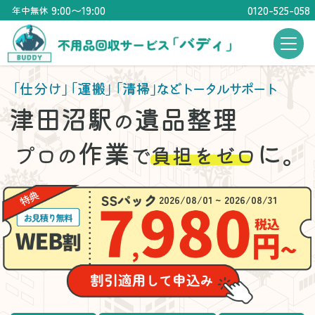
9:00〜19:00
0120-525-058
年中無休
「仕分け」
「運搬」
「清掃」
などトータルサポート
津田沼駅
遺品整理
の
作業
に。
プロの
で
負担をゼロ
2026/08/01 ~ 2026/08/31