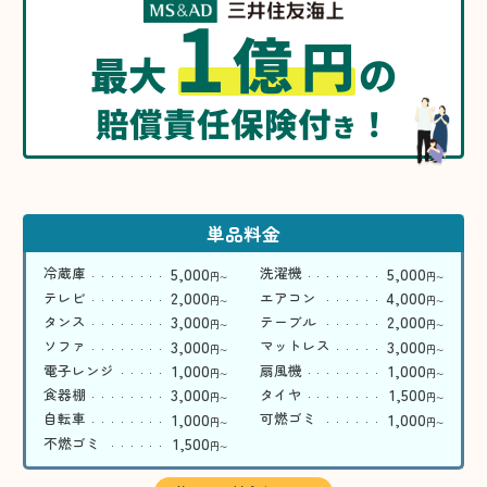
1
億
円
最大
の
賠償責任保険付
！
き
単品料金
5,000
5,000
冷蔵庫
洗濯機
円
円
〜
〜
2,000
4,000
テレビ
エアコン
円
円
〜
〜
3,000
2,000
タンス
テーブル
円
円
〜
〜
3,000
3,000
ソファ
マットレス
円
円
〜
〜
1,000
1,000
電子レンジ
扇風機
円
円
〜
〜
3,000
1,500
食器棚
タイヤ
円
円
〜
〜
1,000
1,000
自転車
可燃ゴミ
円
円
〜
〜
1,500
不燃ゴミ
円
〜