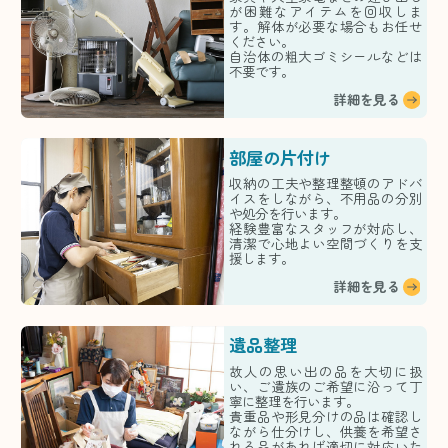
が困難なアイテムを回収しま
す。解体が必要な場合もお任せ
ください。
自治体の粗大ゴミシールなどは
不要です。
詳細を見る
部屋の片付け
収納の工夫や整理整頓のアドバ
イスをしながら、不用品の分別
や処分を行います。
経験豊富なスタッフが対応し、
清潔で心地よい空間づくりを支
援します。
詳細を見る
遺品整理
故人の思い出の品を大切に扱
い、ご遺族のご希望に沿って丁
寧に整理を行います。
貴重品や形見分けの品は確認し
ながら仕分けし、供養を希望さ
れる品があれば適切に対応いた