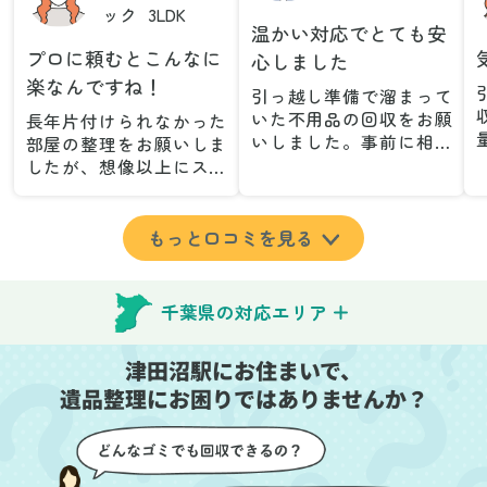
ック
3LDK
温かい対応でとても安
プロに頼むとこんなに
心しました
楽なんですね！
引っ越し準備で溜まって
いた不用品の回収をお願
長年片付けられなかった
いしました。事前に相談
部屋の整理をお願いしま
した際も丁寧な対応で、
したが、想像以上にスム
安心して当日を迎えるこ
ーズで驚きました。家族
とができました。特に、
が集めた物や古い家具が
古い家具や壊れた家電な
多く、自分たちだけでは
もっと口コミを見る
ど、処分が難しいものが
どうにもならない状態で
多かったのですが、手際
したが、スタッフの皆さ
よく対応していただき驚
んが手際よく片付けてく
千葉県の対応エリア
きました。
れたので、部屋が驚くほ
当日は2名のスタッフが来
どスッキリしました。自
津田沼駅にお住まいで、
てくださり、作業の流れ
分では手が回らなかった
や注意点をしっかり説明
遺品整理にお困りではありませんか？
場所も含め、プロの力を
していただけたので、こ
実感しました。
ちらも安心感を持って作
特に、物が散乱していた
業を見守ることができま
部屋の整理や、細かなア
した。運び出しの際も、
イテムの仕分けを迅速か