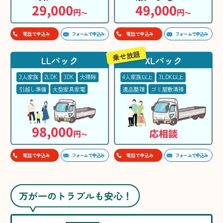
29,000
49,000
円
円
〜
〜
フォームで申込み
フォームで申込み
電話で申込み
電話で申込み
乗せ放題
LLパック
XLパック
3人家族
2LDK
3DK
大掃除
4人家族以上
3LDK以上
引越し準備
大型家具家電
遺品整理
ゴミ屋敷清掃
98,000
応相談
円
〜
フォームで申込み
フォームで申込み
電話で申込み
電話で申込み
万が一のトラブルも安心！