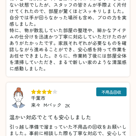
ない状態でしたが、スタッフの皆さんが手際よく片付
けてくれたので、部屋が驚くほどスッキリしました。
自分では手が回らなかった場所も含め、プロの力を実
感しました。
特に、物が散乱していた部屋の整理や、細かなアイテ
ムの仕分けを迅速かつ丁寧に対応していただけたのが
ありがたかったです。家族それぞれが必要なものを確
認しながら進めることができ、安心感を持って作業を
お任せできました。さらに、作業終了後には部屋全体
を清掃していただき、まるで新しい家のような清潔感
に感動しました。
不用品回収
千葉市
来々
Mパック
2K
温かい対応でとても安心しました
引っ越し準備で溜まっていた不用品の回収をお願いし
ました。事前に相談した際も丁寧な対応で、安心して