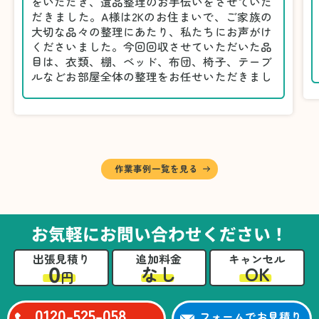
をいただき、遺品整理のお手伝いをさせていた
だきました。A様は2Kのお住まいで、ご家族の
大切な品々の整理にあたり、私たちにお声がけ
くださいました。今回回収させていただいた品
目は、衣類、棚、ベッド、布団、椅子、テーブ
ルなどお部屋全体の整理をお任せいただきまし
た。
遺品整理は物品の量だけでなく、故人への思い
が込められている分、慎重な対応が求められる
作業です。そのため、A様としっかりとお話し
しながら、不要品と大切に保管される品を丁寧
に仕分けしました。
作業事例一覧を見る
A様から「手際よく進めてくれて助かりまし
た。自分たちだけではここまできちんと整理す
るのは難しかったと思います」との温かいお言
葉をいただきました。遺品整理という心の負担
お気軽にお問い合わせください！
が大きい作業において、少しでもA様の力にな
れたことをスタッフ一同嬉しく思います。
出張見積り
追加料金
キャンセル
0
OK
なし
円
0120-525-058
フォームでお見積り