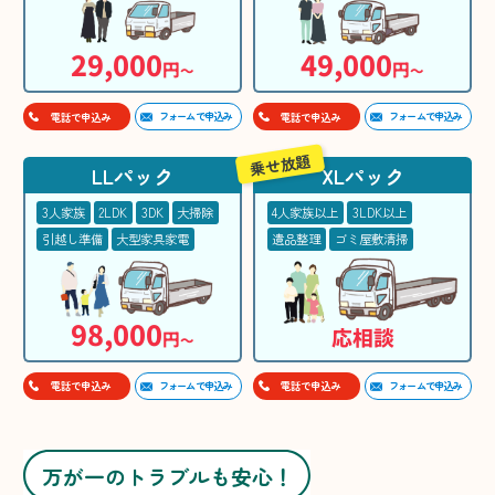
29,000
49,000
円
円
〜
〜
フォームで申込み
フォームで申込み
電話で申込み
電話で申込み
乗せ放題
LLパック
XLパック
3人家族
2LDK
3DK
大掃除
4人家族以上
3LDK以上
引越し準備
大型家具家電
遺品整理
ゴミ屋敷清掃
98,000
応相談
円
〜
フォームで申込み
フォームで申込み
電話で申込み
電話で申込み
万が一のトラブルも安心！