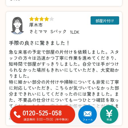
部屋片付け
厚木市
さとママ
Sパック
1LDK
手際の良さに驚きました！
急な来客の予定で部屋の片付けを依頼しました。スタ
ッフの方々は迅速かつ丁寧に作業を進めてくださり、
短時間で部屋がすっきりしました。自分では手がつけ
られなかった場所もきれいにしていただき、大変助か
りました。
特に細かい部分の片付けや掃除についても非常に丁寧
に対応していただき、こちらが気づいていなかった部
分まできれいにしてくださったのには驚きました。ま
た、不要品の仕分けについても一つひとつ確認を取っ
てくださったため、安心してお任せすることができま
0120-525-058
した。おかげで気持ちよく来客を迎えることができ、
本当に感謝しています。
8:00〜19:00
通話無料
(年中無休)
フォーム
料金