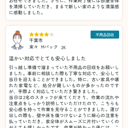
お任せできました。さらに、作業終了後には部屋全体
を清掃していただき、まるで新しい家のような清潔感
に感動しました。
不用品回収
千葉市
来々
Mパック
2K
温かい対応でとても安心しました
引っ越し準備で溜まっていた不用品の回収をお願いし
ました。事前に相談した際も丁寧な対応で、安心して
当日を迎えることができました。特に、古い家具や壊
れた家電など、処分が難しいものが多かったのです
が、手際よく対応していただき驚きました。
当日は2名のスタッフが来てくださり、作業の流れや
注意点をしっかり説明していただけたので、こちらも
安心感を持って作業を見守ることができました。運び
出しの際も、壁や床を傷つけないように細心の注意を
払っていただき、家全体がスムーズに片付いていくの
がとても嬉しかったです。作業が終わった後には、こ