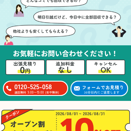
ても嬉しかったです。作
進めることができ、安心
業が終わった後には、こ
感を持って作業をお任せ
ちらからお願いしなくて
できました。さらに、作
も部屋を簡単に清掃して
業終了後には部屋全体を
いただけたのも好印象で
清掃していただき、まる
した。
で新しい家のような清潔
さらに、分別の仕方やリ
感に感動しました。
サイクル可能なものにつ
お気軽にお問い合わせください！
いても教えていただき、
今後の片付けにも役立つ
出張見積り
追加料金
キャンセル
知識が増えました。また
0
OK
なし
円
何かあれば、ぜひお願い
したいと思っています。
心のこもったサービスを
0120-525-058
フォームでお見積り
ありがとうございまし
9:00〜19:00
30分以内にご返信します
通話無料
(年中無休)
た。
2026/08/01 ~ 2026/08/31