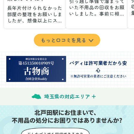
引っ越し準備で溜まって
いた不用品の回収をお願
長年片付けられなかった
いしました。事前に相談
部屋の整理をお願いしま
した際も丁寧な対応で、
したが、想像以上にスム
安心して当日を迎えるこ
ーズで驚きました。家族
とができました。特に、
が集めた物や古い家具が
古い家具や壊れた家電な
多く、自分たちだけでは
もっと口コミを見る
ど、処分が難しいものが
どうにもならない状態で
多かったのですが、手際
したが、スタッフの皆さ
よく対応していただき驚
んが手際よく片付けてく
バディは許可業者だから安
きました。
れたので、部屋が驚くほ
心
当日は2名のスタッフが来
どスッキリしました。自
てくださり、作業の流れ
分では手が回らなかった
※無許可営業の業者にご注意ください
や注意点をしっかり説明
場所も含め、プロの力を
していただけたので、こ
実感しました。
ちらも安心感を持って作
特に、物が散乱していた
埼玉県の対応エリア
業を見守ることができま
部屋の整理や、細かなア
した。運び出しの際も、
イテムの仕分けを迅速か
北戸田駅にお住まいで、
壁や床を傷つけないよう
つ丁寧に対応していただ
不用品の処分にお困りではありませんか?
に細心の注意を払ってい
けたのがありがたかった
ただき、家全体がスムー
です。家族それぞれが必
ズに片付いていくのがと
要なものを確認しながら