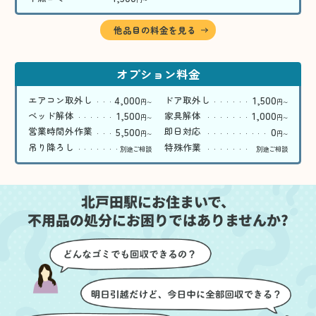
〜
他品目の料金を見る
オプション料金
4,000
1,500
エアコン取外し
ドア取外し
円
円
〜
〜
1,500
1,000
ベッド解体
家具解体
円
円
〜
〜
5,500
0
営業時間外作業
即日対応
円
円
〜
〜
吊り降ろし
特殊作業
別途ご相談
別途ご相談
北戸田駅にお住まいで、
不用品の処分にお困りではありませんか?