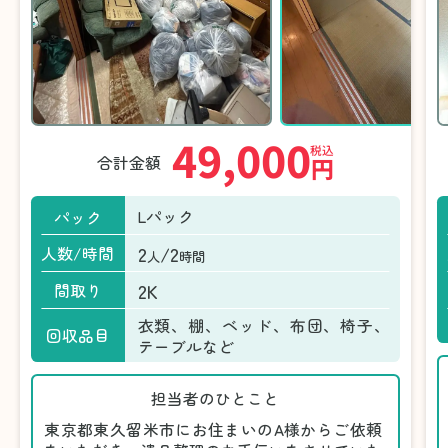
49,000
税込
合計金額
円
Lパック
パック
2
/2
人数/時間
人
時間
2K
間取り
衣類、棚、ベッド、布団、椅子、
回収品目
テーブルなど
担当者のひとこと
東京都東久留米市にお住まいのA様からご依頼