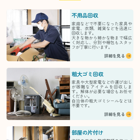
不用品回収
家庭などで不要になった家具や
家電、衣類、雑貨などを迅速に
回収します。
大きな物から細かな物まで幅広
く対応し、分別や梱包もスタッ
フが丁寧に行います。
詳細を見る
粗大ゴミ回収
家具や大型家電などの運び出し
が困難なアイテムを回収しま
す。解体が必要な場合もお任せ
ください。
自治体の粗大ゴミシールなどは
不要です。
詳細を見る
部屋の片付け