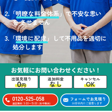
2.
「
明瞭な料金体系」
で不安な思い
を させません
3.
「
環境に配慮」
して不用品を適切に
処分します
お気軽にお問い合わせください！
出張見積り
追加料金
キャンセル
0
OK
なし
円
0120-525-058
フォームでお見積り
9:00〜19:00
30分以内にご返信します
通話無料
(年中無休)