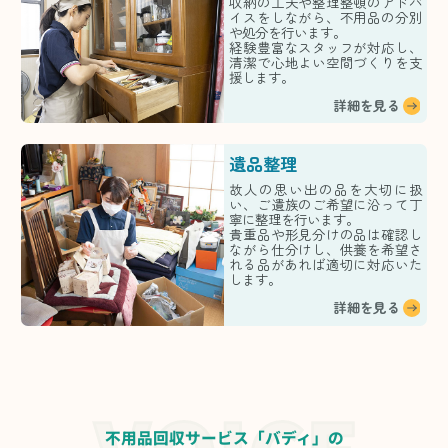
収納の工夫や整理整頓のアドバ
イスをしながら、不用品の分別
や処分を行います。
経験豊富なスタッフが対応し、
清潔で心地よい空間づくりを支
援します。
詳細を見る
遺品整理
故人の思い出の品を大切に扱
い、ご遺族のご希望に沿って丁
寧に整理を行います。
貴重品や形見分けの品は確認し
ながら仕分けし、供養を希望さ
れる品があれば適切に対応いた
します。
詳細を見る
不用品回収サービス「バディ」の