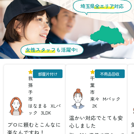
埼玉県
全エリア
対応
女性スタッフ
も活躍中!
部屋片付け
不用品回収
我
千
孫
葉
子
市
市
来々
Mパック
はなまる
XLパ
2K
ック
3LDK
温かい対応でとても安
プロに頼むとこんなに
心しました
楽なんですね！