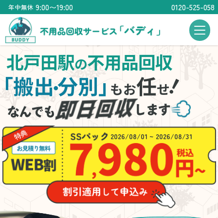
9:00〜19:00
0120-525-058
年中無休
北戸田駅
不用品回収
の
！
「搬出
分別」
任
・
もお
せ
2026/08/01 ~ 2026/08/31