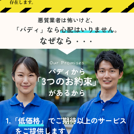
存在します。
悪質業者は怖いけど、
「バディ」なら
心配はいりません。
なぜなら
・・・
Our Promises
バディから
「3つのお約束」
があるから
1.
「
低価格」
でご期待以上のサービス
をご提供します