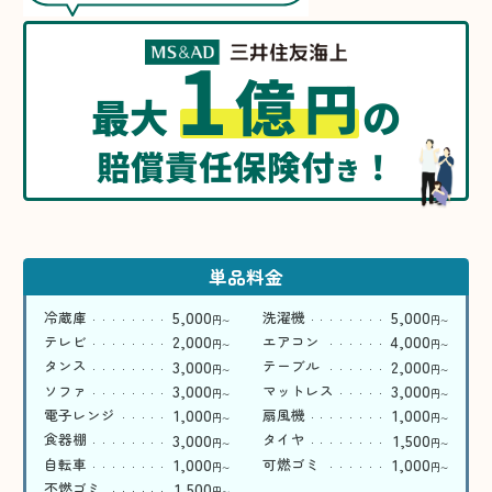
1
億
円
最大
の
賠償責任保険付
！
き
単品料金
5,000
5,000
冷蔵庫
洗濯機
円
円
〜
〜
2,000
4,000
テレビ
エアコン
円
円
〜
〜
3,000
2,000
タンス
テーブル
円
円
〜
〜
3,000
3,000
ソファ
マットレス
円
円
〜
〜
1,000
1,000
電子レンジ
扇風機
円
円
〜
〜
3,000
1,500
食器棚
タイヤ
円
円
〜
〜
1,000
1,000
自転車
可燃ゴミ
円
円
〜
〜
1,500
不燃ゴミ
円