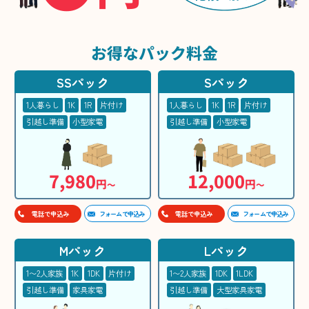
お得な
パック料金
SSパック
Sパック
1人暮らし
1K
1R
片付け
1人暮らし
1K
1R
片付け
引越し準備
小型家電
引越し準備
小型家電
7,980
12,000
円
円
〜
〜
フォームで申込み
フォームで申込み
電話で申込み
電話で申込み
Mパック
Lパック
1〜2人家族
1K
1DK
片付け
1〜2人家族
1DK
1LDK
引越し準備
家具家電
引越し準備
大型家具家電