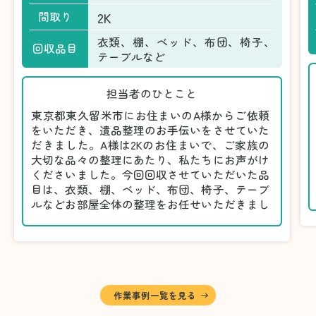
2K
間取り
衣類、棚、ベッド、布団、椅子、
回収品目
テーブルなど
担当者のひとこと
東京都東久留米市にお住まいのA様からご依頼
をいただき、遺品整理のお手伝いをさせていた
だきました。A様は2Kのお住まいで、ご家族の
大切な品々の整理にあたり、私たちにお声がけ
くださいました。今回回収させていただいた品
目は、衣類、棚、ベッド、布団、椅子、テーブ
ルなどお部屋全体の整理をお任せいただきまし
た。
遺品整理は物品の量だけでなく、故人への思い
が込められている分、慎重な対応が求められる
作業です。そのため、A様としっかりとお話し
しながら、不要品と大切に保管される品を丁寧
に仕分けしました。
作業事例一覧を見る
A様から「手際よく進めてくれて助かりまし