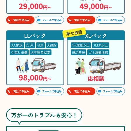
29,000
49,000
円
円
〜
〜
フォームで申込み
フォームで申込み
電話で申込み
電話で申込み
乗せ放題
LLパック
XLパック
3人家族
2LDK
3DK
大掃除
4人家族以上
3LDK以上
引越し準備
大型家具家電
遺品整理
ゴミ屋敷清掃
98,000
応相談
円
〜
フォームで申込み
フォームで申込み
電話で申込み
電話で申込み
万が一のトラブルも安心！