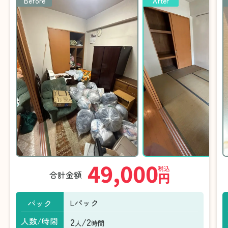
Before
After
49,000
税込
合計金額
円
Lパック
パック
2
/2
人数/時間
人
時間