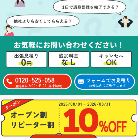
壁や床を傷つけないよう
つ丁寧に対応していただ
に細心の注意を払ってい
けたのがありがたかった
ただき、家全体がスムー
です。家族それぞれが必
ズに片付いていくのがと
要なものを確認しながら
ても嬉しかったです。作
進めることができ、安心
業が終わった後には、こ
感を持って作業をお任せ
お気軽にお問い合わせください！
ちらからお願いしなくて
できました。さらに、作
も部屋を簡単に清掃して
業終了後には部屋全体を
出張見積り
追加料金
キャンセル
いただけたのも好印象で
清掃していただき、まる
0
OK
なし
円
した。
で新しい家のような清潔
さらに、分別の仕方やリ
感に感動しました。
サイクル可能なものにつ
0120-525-058
フォームでお見積り
いても教えていただき、
9:00〜19:00
30分以内にご返信します
通話無料
(年中無休)
今後の片付けにも役立つ
知識が増えました。また
何かあれば、ぜひお願い
2026/08/01 ~ 2026/08/31
したいと思っています。
心のこもったサービスを
ありがとうございまし
た。