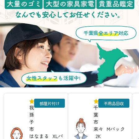
千葉県
全エリア
対応
女性スタッフ
も活躍中!
部屋片付け
不用品回収
我
千
孫
葉
子
市
市
来々
Mパック
はなまる
XLパ
2K