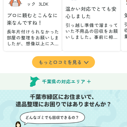
ック
3LDK
温かい対応でとても安
プロに頼むとこんなに
心しました
楽なんですね！
引っ越し準備で溜まって
いた不用品の回収をお願
長年片付けられなかった
いしました。事前に相談
部屋の整理をお願いしま
した際も丁寧な対応で、
したが、想像以上にスム
安心して当日を迎えるこ
ーズで驚きました。家族
とができました。特に、
が集めた物や古い家具が
古い家具や壊れた家電な
多く、自分たちだけでは
もっと口コミを見る
ど、処分が難しいものが
どうにもならない状態で
多かったのですが、手際
したが、スタッフの皆さ
よく対応していただき驚
んが手際よく片付けてく
千葉県の対応エリア
きました。
れたので、部屋が驚くほ
当日は2名のスタッフが来
どスッキリしました。自
千葉市緑区にお住まいで、
てくださり、作業の流れ
分では手が回らなかった
や注意点をしっかり説明
遺品整理にお困りではありませんか？
場所も含め、プロの力を
していただけたので、こ
実感しました。
ちらも安心感を持って作
特に、物が散乱していた
業を見守ることができま
部屋の整理や、細かなア
した。運び出しの際も、
イテムの仕分けを迅速か