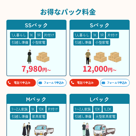
お得な
パック料金
SSパック
Sパック
1人暮らし
1K
1R
片付け
1人暮らし
1K
1R
片付け
引越し準備
小型家電
引越し準備
小型家電
7,980
12,000
円
円
〜
〜
フォームで申込み
フォームで申込み
電話で申込み
電話で申込み
Mパック
Lパック
1〜2人家族
1K
1DK
片付け
1〜2人家族
1DK
1LDK
引越し準備
家具家電
引越し準備
大型家具家電