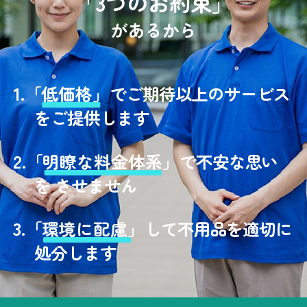
「3つのお約束」
があるから
1.
「
低価格」
でご期待以上のサービス
をご提供します
2.
「
明瞭な料金体系」
で不安な思い
を させません
3.
「
環境に配慮」
して不用品を適切に
処分します