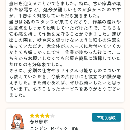
当日を迎えることができました。特に、古い家具や壊
れた家電など、処分が難しいものが多かったのです
が、手際よく対応していただき驚きました。
当日は2名のスタッフが来てくださり、作業の流れや
注意点をしっかり説明していただけたので、こちらも
安心感を持って作業を見守ることができました。運び
出しの際も、壁や床を傷つけないように細心の注意を
払っていただき、家全体がスムーズに片付いていくの
がとても嬉しかったです。作業が終わった後には、こ
ちらからお願いしなくても部屋を簡単に清掃していた
だけたのも好印象でした。
さらに、分別の仕方やリサイクル可能なものについて
も教えていただき、今後の片付けにも役立つ知識が増
えました。また何かあれば、ぜひお願いしたいと思っ
ています。心のこもったサービスをありがとうござい
ました。
不用品回収
春日部市
ニンジン
Mパック
1DK