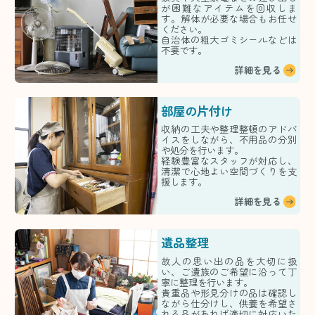
が困難なアイテムを回収しま
す。解体が必要な場合もお任せ
ください。
自治体の粗大ゴミシールなどは
不要です。
詳細を見る
部屋の片付け
収納の工夫や整理整頓のアドバ
イスをしながら、不用品の分別
や処分を行います。
経験豊富なスタッフが対応し、
清潔で心地よい空間づくりを支
援します。
詳細を見る
遺品整理
故人の思い出の品を大切に扱
い、ご遺族のご希望に沿って丁
寧に整理を行います。
貴重品や形見分けの品は確認し
ながら仕分けし、供養を希望さ
れる品があれば適切に対応いた