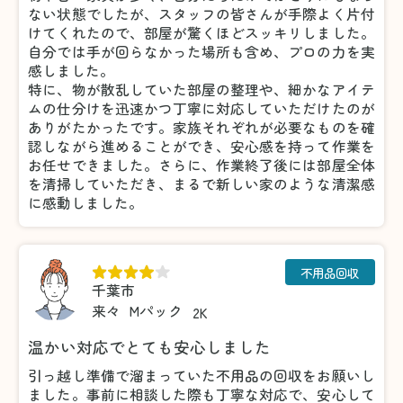
ない状態でしたが、スタッフの皆さんが手際よく片付
けてくれたので、部屋が驚くほどスッキリしました。
自分では手が回らなかった場所も含め、プロの力を実
感しました。
特に、物が散乱していた部屋の整理や、細かなアイテ
ムの仕分けを迅速かつ丁寧に対応していただけたのが
ありがたかったです。家族それぞれが必要なものを確
認しながら進めることができ、安心感を持って作業を
お任せできました。さらに、作業終了後には部屋全体
を清掃していただき、まるで新しい家のような清潔感
に感動しました。
不用品回収
千葉市
来々
Mパック
2K
温かい対応でとても安心しました
引っ越し準備で溜まっていた不用品の回収をお願いし
ました。事前に相談した際も丁寧な対応で、安心して