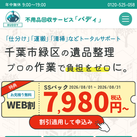
9:00〜19:00
0120-525-058
年中無休
「仕分け」
「運搬」
「清掃」
などトータルサポート
千葉市緑区
遺品整理
の
作業
に。
プロの
で
負担をゼロ
2026/08/01 ~ 2026/08/31