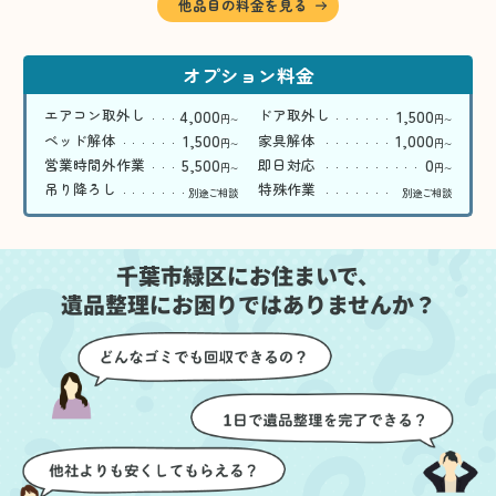
他品目の料金を見る
オプション料金
4,000
1,500
エアコン取外し
ドア取外し
円
円
〜
〜
1,500
1,000
ベッド解体
家具解体
円
円
〜
〜
5,500
0
営業時間外作業
即日対応
円
円
〜
〜
吊り降ろし
特殊作業
別途ご相談
別途ご相談
千葉市緑区にお住まいで、
遺品整理にお困りではありませんか？