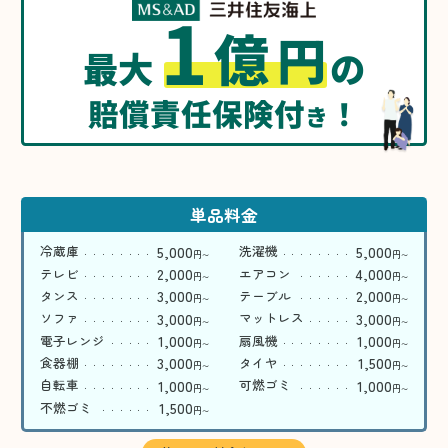
1
億
円
最大
の
賠償責任保険付
！
き
単品料金
5,000
5,000
冷蔵庫
洗濯機
円
円
〜
〜
2,000
4,000
テレビ
エアコン
円
円
〜
〜
3,000
2,000
タンス
テーブル
円
円
〜
〜
3,000
3,000
ソファ
マットレス
円
円
〜
〜
1,000
1,000
電子レンジ
扇風機
円
円
〜
〜
3,000
1,500
食器棚
タイヤ
円
円
〜
〜
1,000
1,000
自転車
可燃ゴミ
円
円
〜
〜
1,500
不燃ゴミ
円
〜