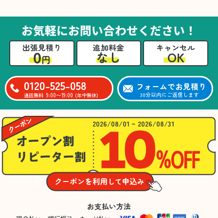
た。自分たちだけではここまできちんと整理す
るのは難しかったと思います」との温かいお言
葉をいただきました。遺品整理という心の負担
お気軽にお問い合わせください！
が大きい作業において、少しでもA様の力にな
れたことをスタッフ一同嬉しく思います。
出張見積り
追加料金
キャンセル
0
OK
なし
円
0120-525-058
フォームでお見積り
9:00〜19:00
30分以内にご返信します
通話無料
(年中無休)
2026/08/01 ~ 2026/08/31
お支払い方法