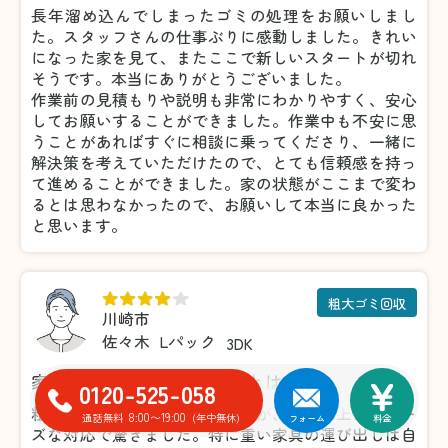
長年溜め込んでしまったゴミの処理をお願いしまし
た。スタッフさんの仕事ぶりに感動しました。きれい
になった家を見て、またここで新しいスタートが切れ
そうです。本当にありがとうございました。
作業前の見積もりや説明も非常にわかりやすく、安心
してお願いすることができました。作業中も不安に思
うことがあればすぐに相談に乗ってくださり、一緒に
解決策を考えていただけたので、とても信頼感を持っ
て進めることができました。家の状態がここまで変わ
るとは思わなかったので、お願いして本当に良かった
と思います。
粗大ゴミ回収
川崎市
佐々木
Lパック
3DK
家具の処分がこんなに楽だとは！
0120-525-058
粗大ゴミの処分で利用しましたが、想像以上にスムー
8:00〜19:00
通話無料
(年中無休)
フォーム
料金
ズな対応で驚きました。特に重い家具の運び出しは自