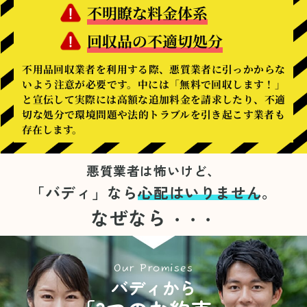
不明瞭な料金体系
回収品の不適切処分
不用品回収業者を利用する際、悪質業者に引っかからな
いよう注意が必要です。中には「無料で回収します！」
と宣伝して実際には高額な追加料金を請求したり、不適
切な処分で環境問題や法的トラブルを引き起こす業者も
存在します。
悪質業者は怖いけど、
「バディ」なら
心配はいりません。
なぜなら
・・・
Our Promises
バディから