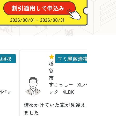
2026/08/01 ~ 2026/08/31
品回収
ゴミ屋敷清掃
越
谷
市
すこっしー
XLパ
Mパッ
ック
4LDK
諦めかけていた家が見違え
家具の
ました
とは！