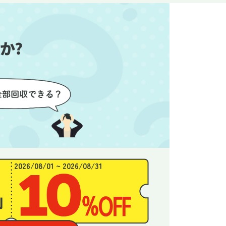
始めるこ
かったので、お願いして本当に
き、と
良かったと思います。
できま
か?
2026/08/01 ~ 2026/08/31