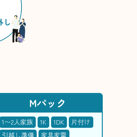
外し
Mパック
1〜2人家族
1K
1DK
片付け
引越し準備
家具家電