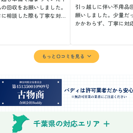
引っ越しに伴い不用品
品の回収をお願いしました。
願いしました。少量だ
前に相談した際も丁寧な対応
かかわらず、丁寧に対
、安心して当日を迎えること
ただけてとても良かっ
できました。特に、古い家具
小さな相談にも親身に
壊れた家電など、処分が難し
じてくださり、次回も
ものが多かったのですが、手
もっと口コミを見る
いしたいと思いました
よく対応していただき驚きま
特に、自分では持ち運
た。
い家具や家電も手際よ
日は2名のスタッフが来てく
していただき、ストレ
さり、作業の流れや注意点を
業を終えることができ
バディは許可業者だから安
っかり説明していただけたの
事前に見積もりを取っ
※無許可営業の業者にご注意ください
、こちらも安心感を持って作
格がそのままだったの
を見守ることができました。
費用を気にする必要も
び出しの際も、壁や床を傷つ
千葉県の対応エリア
できました。引っ越し
ないように細心の注意を払っ
けが想像以上に早く終
いただき、家全体がスムーズ