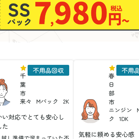
不用品回収
不用
千
春
葉
日
市
部
来々
Mパック
2K
市
ニンジン
かい対応でとても安心し
ク
1DK
した
気軽に頼める安心感
っ越し準備で溜まっていた不