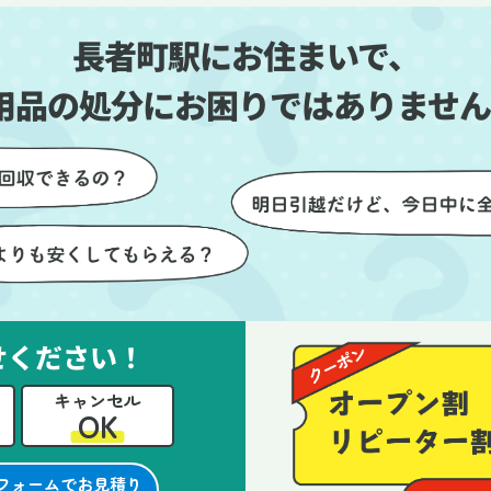
しい生活をスムーズに
片付いていくのがとても嬉し
長者町駅にお住まいで、
とができました。
ったです。作業が終わった後
は、こちらからお願いしなく
用品の処分にお困りではありません
も部屋を簡単に清掃していた
けたのも好印象でした。
らに、分別の仕方やリサイク
可能なものについても教えて
ただき、今後の片付けにも役
つ知識が増えました。また何
あれば、ぜひお願いしたいと
っています。心のこもったサ
せください！
ビスをありがとうございまし
。
キャンセル
OK
フォームでお見積り