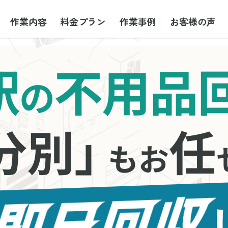
作業内容
料金プラン
作業事例
お客様の声
駅
不用品
の
分別」
任
もお