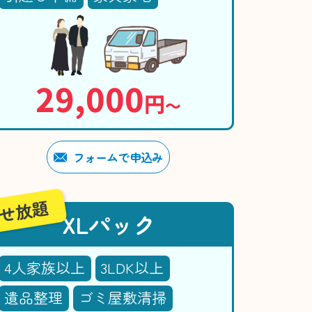
29,000
円
〜
フォームで申込み
せ放題
XLパック
4人家族以上
3LDK以上
遺品整理
ゴミ屋敷清掃