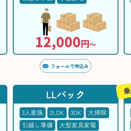
12,000
円
〜
フォームで申込み
乗
LLパック
3人家族
2LDK
3DK
大掃除
引越し準備
大型家具家電