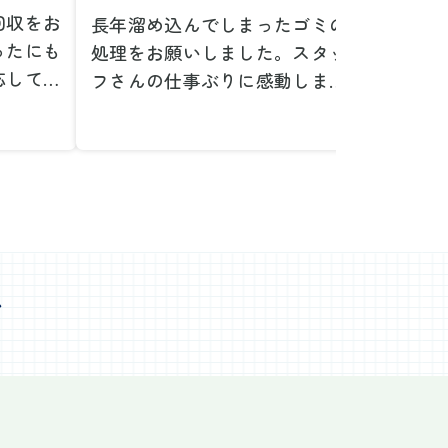
回収をお
長年溜め込んでしまったゴミの
粗大ゴ
ったにも
処理をお願いしました。スタッ
が、想
応してい
フさんの仕事ぶりに感動しまし
で驚き
たです。
た。きれいになった家を見て、
運び出
なって応
またここで新しいスタートが切
かった
ぜひお願
れそうです。本当にありがとう
た。料
。
ございました。
願いで
べない重
作業前の見積もりや説明も非常
さらに
く運び出
にわかりやすく、安心してお願
を傷つ
スなく作
いすることができました。作業
払いな
ました。
心
中も不安に思うことがあればす
印象的
た時の価
ぐに相談に乗ってくださり、一
周囲へ
で、追加
緒に解決策を考えていただけた
民への
なく安心
ので、とても信頼感を持って進
配って
後の片付
めることができました。家の状
作業を
わり、新
態がここまで変わるとは思わな
ず、終