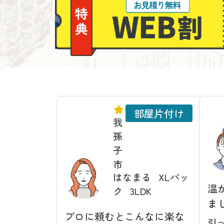
部屋片付け
我
孫
子
市
はなまる
XLパッ
温
ク
3LDK
ま
プロに頼むとこんなに楽な
引