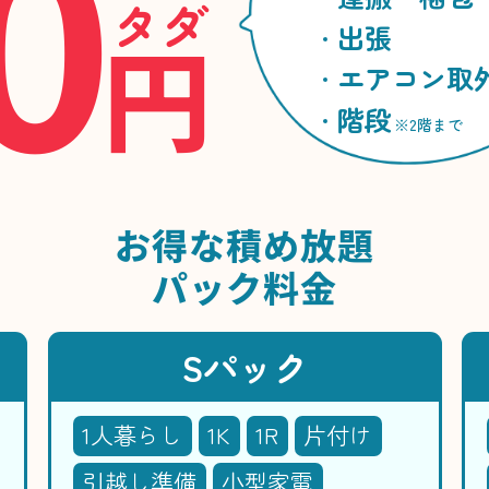
0
タダ
円
出張
エアコン取
階段
※2階まで
お得な
積め放題
パック料金
Sパック
1人暮らし
1K
1R
片付け
引越し準備
小型家電