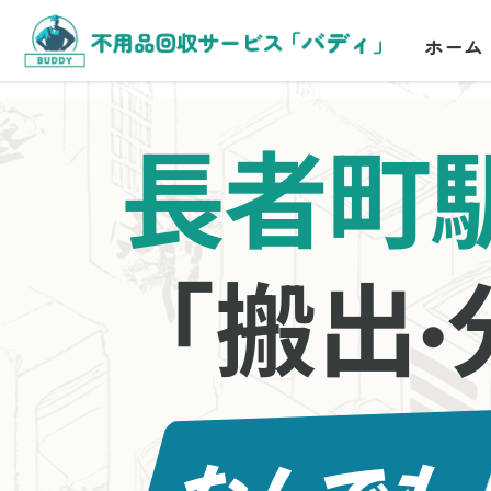
ホーム
長者町
「搬出
・