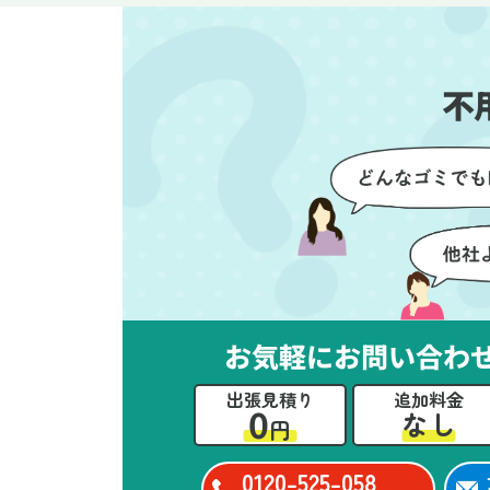
す。家族それぞれが必要なもの
に
を確認しながら進めることがで
か
き、安心感を持って作業をお任
に
不
せできました。さらに、作業終
て
了後には部屋全体を清掃してい
だ
ただき、まるで新しい家のよう
さ
な清潔感に感動しました。
ル
い
立
か
思
お気軽にお問い合わ
ー
た
出張見積り
追加料金
0
なし
円
0120-525-058