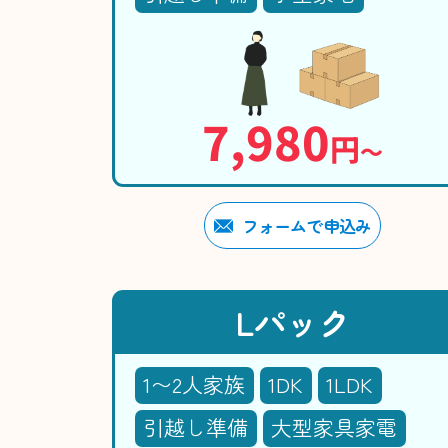
7,980
円
〜
フォームで申込み
Lパック
1〜2人家族
1DK
1LDK
引越し準備
大型家具家電