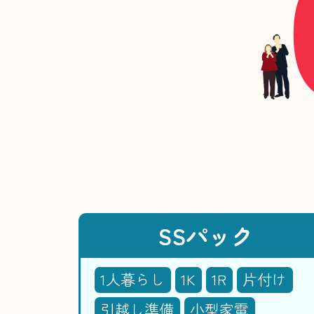
SSパック
1人暮らし
1K
1R
片付け
引越し準備
小型家電