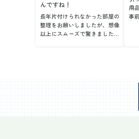
んですね！
用
長年片付けられなかった部屋の
事
整理をお願いしましたが、想像
で
以上にスムーズで驚きました。
が
家族が集めた物や古い家具が多
や
く、自分たちだけではどうにも
い
ならない状態でしたが、スタッ
際
フの皆さんが手際よく片付けて
し
くれたので、部屋が驚くほどス
当
ッキリしました。自分では手が
だ
回らなかった場所も含め、プロ
し
の力を実感しました。
で
特に、物が散乱していた部屋の
業
整理や、細かなアイテムの仕分
運
けを迅速かつ丁寧に対応してい
け
ただけたのがありがたかったで
て