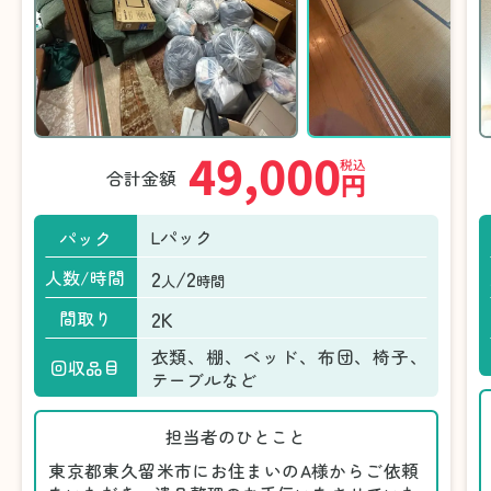
49,000
税込
合計金額
円
Lパック
パック
2
/2
人数/時間
人
時間
2K
間取り
衣類、棚、ベッド、布団、椅子、
回収品目
テーブルなど
担当者のひとこと
東京都東久留米市にお住まいのA様からご依頼