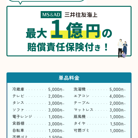
1
億
円
最大
の
賠償責任保険付
！
き
単品料金
5,000
5,000
冷蔵庫
洗濯機
円
円
〜
〜
2,000
4,000
テレビ
エアコン
円
円
〜
〜
3,000
2,000
タンス
テーブル
円
円
〜
〜
3,000
3,000
ソファ
マットレス
円
円
〜
〜
1,000
1,000
電子レンジ
扇風機
円
円
〜
〜
3,000
1,500
食器棚
タイヤ
円
円
〜
〜
1,000
1,000
自転車
可燃ゴミ
円
円
〜
〜
1,500
不燃ゴミ
円