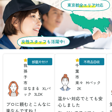
東京都
全エリア
対応
女性スタッフ
も活躍中!
部屋片付け
不用品回収
我
千
孫
葉
子
市
市
来々
Mパック
はなまる
XLパ
2K
ック
3LDK
温かい対応でとても安
プロに頼むとこんなに
心しました
楽なんですね！