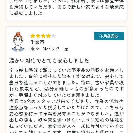
お任せできました。さらに、作業終了後には部屋全体
を清掃していただき、まるで新しい家のような清潔感
に感動しました。
不用品回収
千葉市
来々
Mパック
2K
温かい対応でとても安心しました
引っ越し準備で溜まっていた不用品の回収をお願いし
ました。事前に相談した際も丁寧な対応で、安心して
当日を迎えることができました。特に、古い家具や壊
れた家電など、処分が難しいものが多かったのです
が、手際よく対応していただき驚きました。
当日は2名のスタッフが来てくださり、作業の流れや
注意点をしっかり説明していただけたので、こちらも
安心感を持って作業を見守ることができました。運び
出しの際も、壁や床を傷つけないように細心の注意を
払っていただき、家全体がスムーズに片付いていくの
がとても嬉しかったです。作業が終わった後には、こ