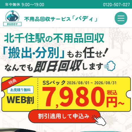
9:00〜19:00
0120-507-027
年中無休
北千住駅
不用品回収
の
！
「搬出
分別」
任
・
もお
せ
2026/08/01 ~ 2026/08/31