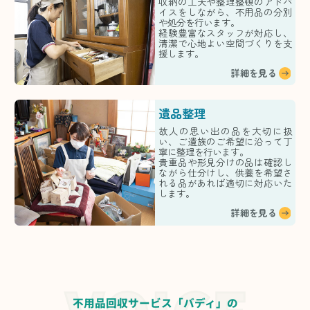
収納の工夫や整理整頓のアドバ
イスをしながら、不用品の分別
や処分を行います。
経験豊富なスタッフが対応し、
清潔で心地よい空間づくりを支
援します。
詳細を見る
遺品整理
故人の思い出の品を大切に扱
い、ご遺族のご希望に沿って丁
寧に整理を行います。
貴重品や形見分けの品は確認し
ながら仕分けし、供養を希望さ
れる品があれば適切に対応いた
します。
詳細を見る
不用品回収サービス「バディ」の