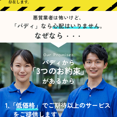
存在します。
悪質業者は怖いけど、
「バディ」なら
心配はいりません。
なぜなら
・・・
Our Promises
バディから
「3つのお約束」
があるから
1.
「
低価格」
でご期待以上のサービス
をご提供します