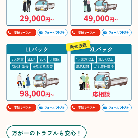
29,000
49,000
円
円
〜
〜
フォームで申込み
フォームで申込み
電話で申込み
電話で申込み
乗せ放題
LLパック
XLパック
3人家族
2LDK
3DK
大掃除
4人家族以上
3LDK以上
引越し準備
大型家具家電
遺品整理
ゴミ屋敷清掃
98,000
応相談
円
〜
フォームで申込み
フォームで申込み
電話で申込み
電話で申込み
万が一のトラブルも安心！