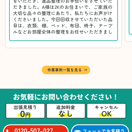
をいただき、遺品整理のお手伝いをさせていた
だきました。A様は2Kのお住まいで、ご家族の
大切な品々の整理にあたり、私たちにお声がけ
くださいました。今回回収させていただいた品
目は、衣類、棚、ベッド、布団、椅子、テーブ
ルなどお部屋全体の整理をお任せいただきまし
た。
遺品整理は物品の量だけでなく、故人への思い
が込められている分、慎重な対応が求められる
作業です。そのため、A様としっかりとお話し
しながら、不要品と大切に保管される品を丁寧
に仕分けしました。
作業事例一覧を見る
A様から「手際よく進めてくれて助かりまし
た。自分たちだけではここまできちんと整理す
るのは難しかったと思います」との温かいお言
葉をいただきました。遺品整理という心の負担
お気軽にお問い合わせください！
が大きい作業において、少しでもA様の力にな
れたことをスタッフ一同嬉しく思います。
出張見積り
追加料金
キャンセル
0
OK
なし
円
0120-507-027
フォームでお見積り