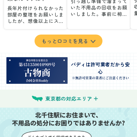
引っ越し準備で溜まって
いた不用品の回収をお願
長年片付けられなかった
いしました。事前に相談
部屋の整理をお願いしま
した際も丁寧な対応で、
したが、想像以上にスム
安心して当日を迎えるこ
ーズで驚きました。家族
とができました。特に、
が集めた物や古い家具が
古い家具や壊れた家電な
多く、自分たちだけでは
もっと口コミを見る
ど、処分が難しいものが
どうにもならない状態で
多かったのですが、手際
したが、スタッフの皆さ
よく対応していただき驚
んが手際よく片付けてく
バディは許可業者だから安
きました。
れたので、部屋が驚くほ
心
当日は2名のスタッフが来
どスッキリしました。自
てくださり、作業の流れ
分では手が回らなかった
※無許可営業の業者にご注意ください
や注意点をしっかり説明
場所も含め、プロの力を
していただけたので、こ
実感しました。
ちらも安心感を持って作
特に、物が散乱していた
東京都の対応エリア
業を見守ることができま
部屋の整理や、細かなア
した。運び出しの際も、
イテムの仕分けを迅速か
北千住駅にお住まいで、
壁や床を傷つけないよう
つ丁寧に対応していただ
不用品の処分にお困りではありませんか?
に細心の注意を払ってい
けたのがありがたかった
ただき、家全体がスムー
です。家族それぞれが必
ズに片付いていくのがと
要なものを確認しながら