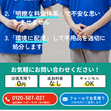
2.
「
明瞭な料金体系」
で不安な思い
を させません
3.
「
環境に配慮」
して不用品を適切に
処分します
お気軽にお問い合わせください！
出張見積り
追加料金
キャンセル
0
OK
なし
円
0120-507-027
フォームでお見積り
9:00〜19:00
30分以内にご返信します
通話無料
(年中無休)