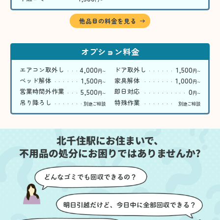
〜
他品目の料金を見る
オプション料金
4,000
1,500
エアコン取外し
ドア取外し
円
円
〜
〜
1,500
1,000
ベッド解体
家具解体
円
円
〜
〜
5,500
0
営業時間外作業
即日対応
円
円
〜
〜
吊り降ろし
特殊作業
別途ご相談
別途ご相談
北千住駅にお住まいで、
不用品の処分にお困りではありませんか?