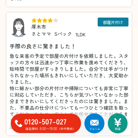
部屋片付け
厚木市
さとママ
Sパック
1LDK
手際の良さに驚きました！
急な来客の予定で部屋の片付けを依頼しました。スタ
ッフの方々は迅速かつ丁寧に作業を進めてくださり、
短時間で部屋がすっきりしました。自分では手がつけ
られなかった場所もきれいにしていただき、大変助か
りました。
特に細かい部分の片付けや掃除についても非常に丁寧
に対応していただき、こちらが気づいていなかった部
分まできれいにしてくださったのには驚きました。ま
た、不要品の仕分けについても一つひとつ確認を取っ
てくださったため、安心してお任せすることができま
0120-507-027
した。おかげで気持ちよく来客を迎えることができ、
本当に感謝しています。
8:00〜19:00
通話無料
(年中無休)
フォーム
料金