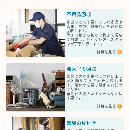
不用品回収
家庭などで不要になった家具や
家電、衣類、雑貨などを迅速に
回収します。
大きな物から細かな物まで幅広
く対応し、分別や梱包もスタッ
フが丁寧に行います。
詳細を見る
粗大ゴミ回収
家具や大型家電などの運び出し
が困難なアイテムを回収しま
す。解体が必要な場合もお任せ
ください。
自治体の粗大ゴミシールなどは
不要です。
詳細を見る
部屋の片付け