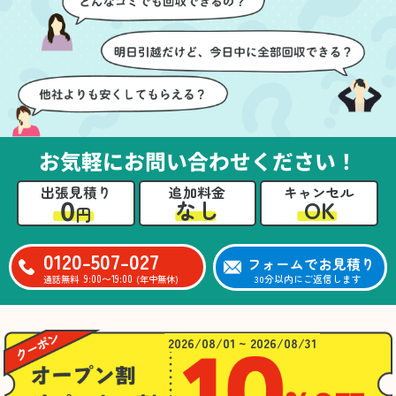
ても嬉しかったです。作
進めることができ、安心
業が終わった後には、こ
感を持って作業をお任せ
ちらからお願いしなくて
できました。さらに、作
も部屋を簡単に清掃して
業終了後には部屋全体を
いただけたのも好印象で
清掃していただき、まる
した。
で新しい家のような清潔
さらに、分別の仕方やリ
感に感動しました。
サイクル可能なものにつ
お気軽にお問い合わせください！
いても教えていただき、
今後の片付けにも役立つ
出張見積り
追加料金
キャンセル
知識が増えました。また
0
OK
なし
円
何かあれば、ぜひお願い
したいと思っています。
心のこもったサービスを
0120-507-027
フォームでお見積り
ありがとうございまし
9:00〜19:00
30分以内にご返信します
通話無料
(年中無休)
た。
2026/08/01 ~ 2026/08/31