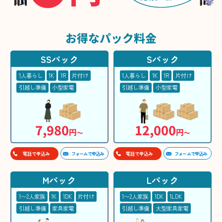
お得な
パック料金
SSパック
Sパック
1人暮らし
1K
1R
片付け
1人暮らし
1K
1R
片付け
引越し準備
小型家電
引越し準備
小型家電
7,980
12,000
円
円
〜
〜
フォームで申込み
フォームで申込み
電話で申込み
電話で申込み
Mパック
Lパック
1〜2人家族
1K
1DK
片付け
1〜2人家族
1DK
1LDK
引越し準備
家具家電
引越し準備
大型家具家電