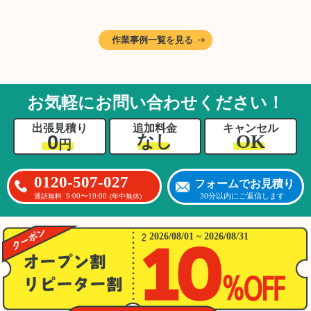
作業です。そのため、A様としっかりとお話し
しながら、不要品と大切に保管される品を丁寧
に仕分けしました。
作業事例一覧を見る
A様から「手際よく進めてくれて助かりまし
た。自分たちだけではここまできちんと整理す
るのは難しかったと思います」との温かいお言
葉をいただきました。遺品整理という心の負担
お気軽にお問い合わせください！
が大きい作業において、少しでもA様の力にな
れたことをスタッフ一同嬉しく思います。
出張見積り
追加料金
キャンセル
0
OK
なし
円
0120-507-027
フォームでお見積り
9:00〜19:00
30分以内にご返信します
通話無料
(年中無休)
2026/08/01 ~ 2026/08/31