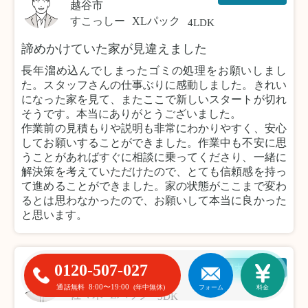
越谷市
すこっしー
XLパック
4LDK
諦めかけていた家が見違えました
長年溜め込んでしまったゴミの処理をお願いしまし
た。スタッフさんの仕事ぶりに感動しました。きれい
になった家を見て、またここで新しいスタートが切れ
そうです。本当にありがとうございました。
作業前の見積もりや説明も非常にわかりやすく、安心
してお願いすることができました。作業中も不安に思
うことがあればすぐに相談に乗ってくださり、一緒に
解決策を考えていただけたので、とても信頼感を持っ
て進めることができました。家の状態がここまで変わ
るとは思わなかったので、お願いして本当に良かった
と思います。
0120-507-027
粗大ゴミ回収
川崎市
8:00〜19:00
通話無料
(年中無休)
フォーム
料金
佐々木
Lパック
3DK