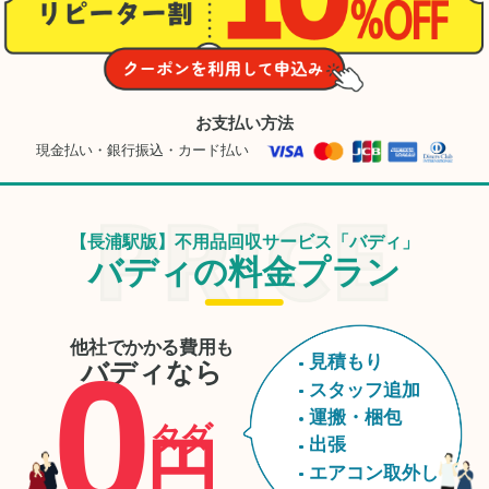
ありがとうございまし
た。
お支払い方法
現金払い・銀行振込・カード払い
【長浦駅版】不用品回収サービス「バディ」
バディの料金プラン
他社でかかる費用も
0
見積もり
バディなら
スタッフ追加
運搬・梱包
タダ
円
出張
エアコン取外し