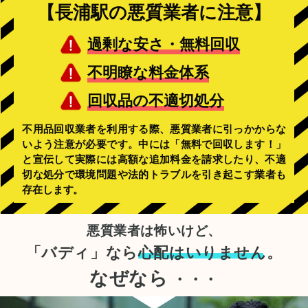
【長浦駅の悪質業者に注意】
過剰な安さ・無料回収
不明瞭な料金体系
回収品の不適切処分
不用品回収業者を利用する際、悪質業者に引っかからな
いよう注意が必要です。中には「無料で回収します！」
と宣伝して実際には高額な追加料金を請求したり、不適
切な処分で環境問題や法的トラブルを引き起こす業者も
存在します。
悪質業者は怖いけど、
「バディ」なら
心配はいりません。
なぜなら
・・・