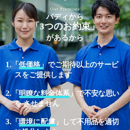
Our Promises
バディから
「3つのお約束」
があるから
1.
「
低価格」
でご期待以上のサービ
スをご提供します
2.
「
明瞭な料金体系」
で不安な思い
を させません
3.
「
環境に配慮」
して不用品を適切