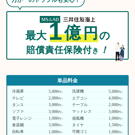
1
億
円
最大
の
賠償責任保険付
！
き
単品料金
5,000
5,000
冷蔵庫
洗濯機
円
円
〜
〜
2,000
4,000
テレビ
エアコン
円
円
〜
〜
3,000
2,000
タンス
テーブル
円
円
〜
〜
3,000
3,000
ソファ
マットレス
円
円
〜
〜
1,000
1,000
電子レンジ
扇風機
円
円
〜
〜
3,000
1,500
食器棚
タイヤ
円
円
〜
〜
1,000
1,000
自転車
可燃ゴミ
円
円
〜
〜