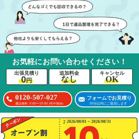
ちらも安心感を持って作
特に、物が散乱していた
業を見守ることができま
部屋の整理や、細かなア
した。運び出しの際も、
イテムの仕分けを迅速か
壁や床を傷つけないよう
つ丁寧に対応していただ
に細心の注意を払ってい
けたのがありがたかった
ただき、家全体がスムー
です。家族それぞれが必
ズに片付いていくのがと
要なものを確認しながら
ても嬉しかったです。作
進めることができ、安心
業が終わった後には、こ
感を持って作業をお任せ
お気軽にお問い合わせください！
ちらからお願いしなくて
できました。さらに、作
も部屋を簡単に清掃して
業終了後には部屋全体を
出張見積り
追加料金
キャンセル
いただけたのも好印象で
清掃していただき、まる
0
OK
なし
円
した。
で新しい家のような清潔
さらに、分別の仕方やリ
感に感動しました。
サイクル可能なものにつ
0120-507-027
フォームでお見積り
いても教えていただき、
9:00〜19:00
30分以内にご返信します
通話無料
(年中無休)
今後の片付けにも役立つ
知識が増えました。また
何かあれば、ぜひお願い
2026/08/01 ~ 2026/08/31
したいと思っています。
心のこもったサービスを