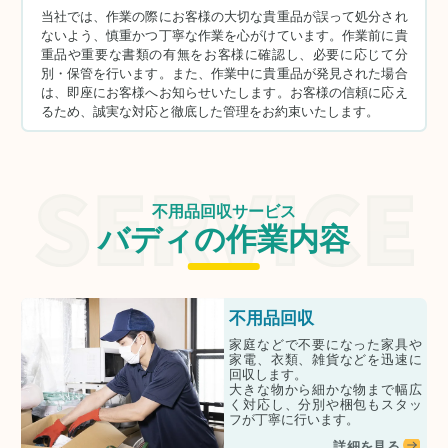
当社では、作業の際にお客様の大切な貴重品が誤って処分され
ないよう、慎重かつ丁寧な作業を心がけています。作業前に貴
重品や重要な書類の有無をお客様に確認し、必要に応じて分
別・保管を行います。また、作業中に貴重品が発見された場合
は、即座にお客様へお知らせいたします。お客様の信頼に応え
るため、誠実な対応と徹底した管理をお約束いたします。
不用品回収サービス
バディの作業内容
不用品回収
家庭などで不要になった家具や
家電、衣類、雑貨などを迅速に
回収します。
大きな物から細かな物まで幅広
く対応し、分別や梱包もスタッ
フが丁寧に行います。
詳細を見る