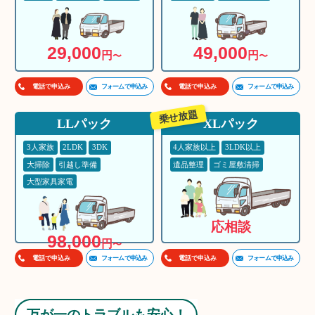
29,000
49,000
円
円
〜
〜
フォームで申込み
フォームで申込み
電話で申込み
電話で申込み
乗せ放題
LLパック
XLパック
3人家族
2LDK
3DK
4人家族以上
3LDK以上
大掃除
引越し準備
遺品整理
ゴミ屋敷清掃
大型家具家電
応相談
98,000
円
〜
フォームで申込み
フォームで申込み
電話で申込み
電話で申込み
万が一のトラブルも安心！