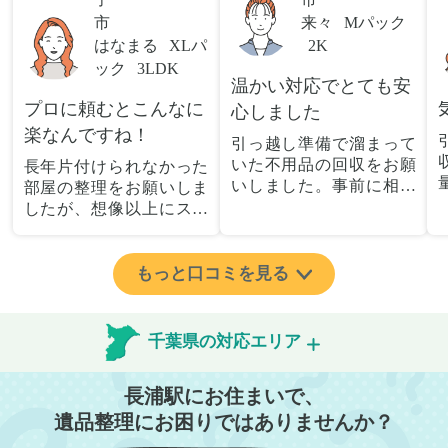
市
来々
Mパック
はなまる
XLパ
2K
ック
3LDK
温かい対応でとても安
プロに頼むとこんなに
心しました
楽なんですね！
引っ越し準備で溜まって
いた不用品の回収をお願
長年片付けられなかった
いしました。事前に相談
部屋の整理をお願いしま
した際も丁寧な対応で、
したが、想像以上にスム
安心して当日を迎えるこ
ーズで驚きました。家族
とができました。特に、
が集めた物や古い家具が
古い家具や壊れた家電な
多く、自分たちだけでは
もっと口コミを見る
ど、処分が難しいものが
どうにもならない状態で
多かったのですが、手際
したが、スタッフの皆さ
よく対応していただき驚
んが手際よく片付けてく
千葉県の対応エリア
きました。
れたので、部屋が驚くほ
当日は2名のスタッフが来
どスッキリしました。自
長浦駅にお住まいで、
てくださり、作業の流れ
分では手が回らなかった
や注意点をしっかり説明
場所も含め、プロの力を
遺品整理にお困りではありませんか？
していただけたので、こ
実感しました。