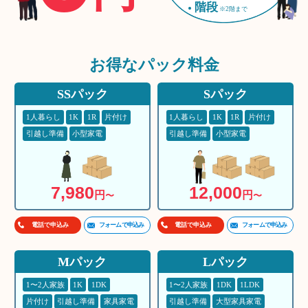
階段
※2階まで
お得な
パック料金
SSパック
Sパック
1人暮らし
1K
1R
片付け
1人暮らし
1K
1R
片付け
引越し準備
小型家電
引越し準備
小型家電
7,980
12,000
円
円
〜
〜
フォームで申込み
フォームで申込み
電話で申込み
電話で申込み
Mパック
Lパック
1〜2人家族
1K
1DK
1〜2人家族
1DK
1LDK
片付け
引越し準備
家具家電
引越し準備
大型家具家電