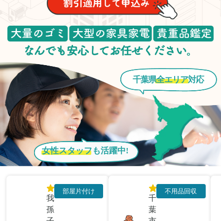
千葉県
全エリア
対応
女性スタッフ
も活躍中!
部屋片付け
不用品回収
我
千
孫
葉
子
市