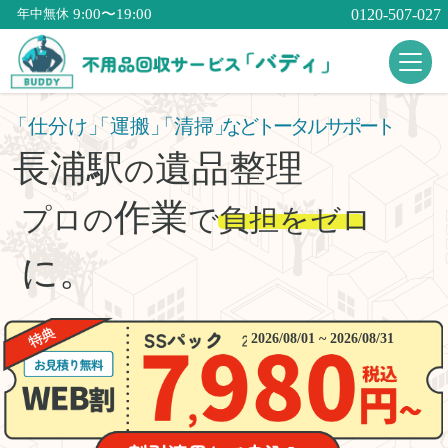
9:00〜19:00
0120-507-027
年中無休
「仕分け」
「運搬」
「清掃」
などトータルサポート
長浦駅
遺品整理
の
作業
プロの
で
負担をゼロ
に。
2026/08/01 ~ 2026/08/31