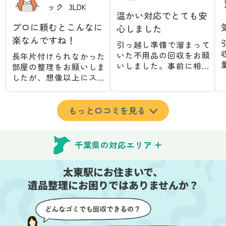
ック
3LDK
温かい対応でとても安
プロに頼むとこんなに
心しました
楽なんですね！
引っ越し準備で溜まって
いた不用品の回収をお願
長年片付けられなかった
いしました。事前に相談
部屋の整理をお願いしま
した際も丁寧な対応で、
したが、想像以上にスム
安心して当日を迎えるこ
ーズで驚きました。家族
とができました。特に、
が集めた物や古い家具が
古い家具や壊れた家電な
多く、自分たちだけでは
もっと口コミを見る
ど、処分が難しいものが
どうにもならない状態で
多かったのですが、手際
したが、スタッフの皆さ
よく対応していただき驚
んが手際よく片付けてく
千葉県の対応エリア
きました。
れたので、部屋が驚くほ
当日は2名のスタッフが来
どスッキリしました。自
太東駅にお住まいで、
てくださり、作業の流れ
分では手が回らなかった
や注意点をしっかり説明
遺品整理にお困りではありませんか？
場所も含め、プロの力を
していただけたので、こ
実感しました。
ちらも安心感を持って作
特に、物が散乱していた
業を見守ることができま
部屋の整理や、細かなア
した。運び出しの際も、
イテムの仕分けを迅速か