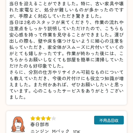
当日を迎えることができました。特に、古い家具や壊
れた家電など、処分が難しいものが多かったのです
が、手際よく対応していただき驚きました。
当日は2名のスタッフが来てくださり、作業の流れや
注意点をしっかり説明していただけたので、こちらも
安心感を持って作業を見守ることができました。運び
出しの際も、壁や床を傷つけないように細心の注意を
払っていただき、家全体がスムーズに片付いていくの
がとても嬉しかったです。作業が終わった後には、こ
ちらからお願いしなくても部屋を簡単に清掃していた
だけたのも好印象でした。
さらに、分別の仕方やリサイクル可能なものについて
も教えていただき、今後の片付けにも役立つ知識が増
えました。また何かあれば、ぜひお願いしたいと思っ
ています。心のこもったサービスをありがとうござい
ました。
不用品回収
春日部市
ニンジン
Mパック
1DK