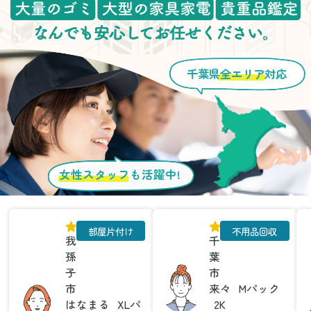
千葉県
全エリア
対応
女性スタッフ
も活躍中!
部屋片付け
不用品回収
我
千
孫
葉
子
市
市
来々
Mパック
はなまる
XLパ
2K