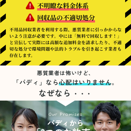
不明瞭な料金体系
回収品の不適切処分
不用品回収業者を利用する際、悪質業者に引っかからな
いよう注意が必要です。中には「無料で回収します！」
と宣伝して実際には高額な追加料金を請求したり、不適
切な処分で環境問題や法的トラブルを引き起こす業者も
存在します。
悪質業者は怖いけど、
「バディ」なら
心配はいりません。
なぜなら
・・・
Our Promises
バディから