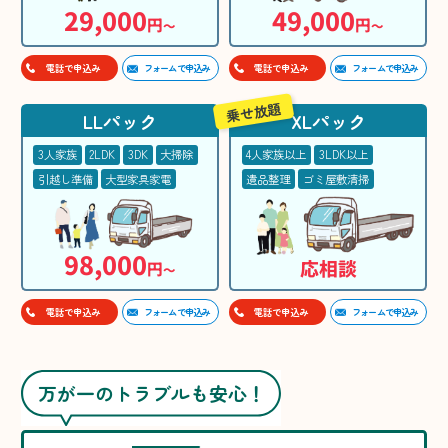
29,000
49,000
円
円
〜
〜
フォームで申込み
フォームで申込み
電話で申込み
電話で申込み
乗せ放題
LLパック
XLパック
3人家族
2LDK
3DK
大掃除
4人家族以上
3LDK以上
引越し準備
大型家具家電
遺品整理
ゴミ屋敷清掃
98,000
応相談
円
〜
フォームで申込み
フォームで申込み
電話で申込み
電話で申込み
万が一のトラブルも安心！