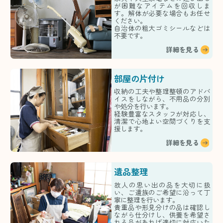
が困難なアイテムを回収しま
す。解体が必要な場合もお任せ
ください。
自治体の粗大ゴミシールなどは
不要です。
詳細を見る
部屋の片付け
収納の工夫や整理整頓のアドバ
イスをしながら、不用品の分別
や処分を行います。
経験豊富なスタッフが対応し、
清潔で心地よい空間づくりを支
援します。
詳細を見る
遺品整理
故人の思い出の品を大切に扱
い、ご遺族のご希望に沿って丁
寧に整理を行います。
貴重品や形見分けの品は確認し
ながら仕分けし、供養を希望さ
れる品があれば適切に対応いた