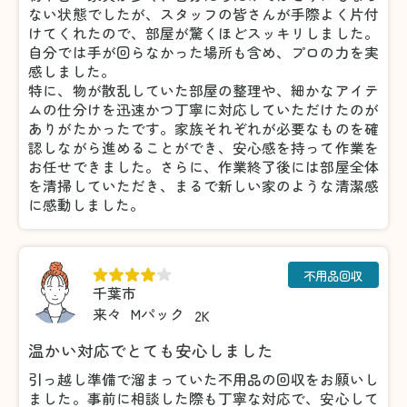
ない状態でしたが、スタッフの皆さんが手際よく片付
けてくれたので、部屋が驚くほどスッキリしました。
自分では手が回らなかった場所も含め、プロの力を実
感しました。
特に、物が散乱していた部屋の整理や、細かなアイテ
ムの仕分けを迅速かつ丁寧に対応していただけたのが
ありがたかったです。家族それぞれが必要なものを確
認しながら進めることができ、安心感を持って作業を
お任せできました。さらに、作業終了後には部屋全体
を清掃していただき、まるで新しい家のような清潔感
に感動しました。
不用品回収
千葉市
来々
Mパック
2K
温かい対応でとても安心しました
引っ越し準備で溜まっていた不用品の回収をお願いし
ました。事前に相談した際も丁寧な対応で、安心して