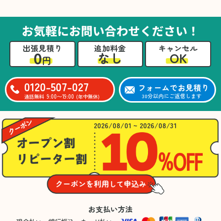
た。自分たちだけではここまできちんと整理す
るのは難しかったと思います」との温かいお言
葉をいただきました。遺品整理という心の負担
お気軽にお問い合わせください！
が大きい作業において、少しでもA様の力にな
れたことをスタッフ一同嬉しく思います。
出張見積り
追加料金
キャンセル
0
OK
なし
円
0120-507-027
フォームでお見積り
9:00〜19:00
30分以内にご返信します
通話無料
(年中無休)
2026/08/01 ~ 2026/08/31
お支払い方法