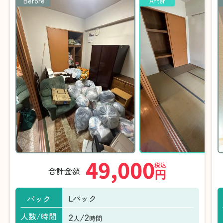
Before
After
49,000
税込
合計金額
円
Lパック
パック
2
/2
人数/時間
人
時間