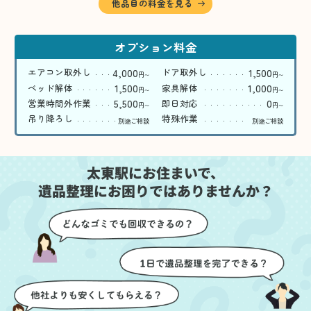
他品目の料金を見る
オプション料金
4,000
1,500
エアコン取外し
ドア取外し
円
円
〜
〜
1,500
1,000
ベッド解体
家具解体
円
円
〜
〜
5,500
0
営業時間外作業
即日対応
円
円
〜
〜
吊り降ろし
特殊作業
別途ご相談
別途ご相談
太東駅にお住まいで、
遺品整理にお困りではありませんか？