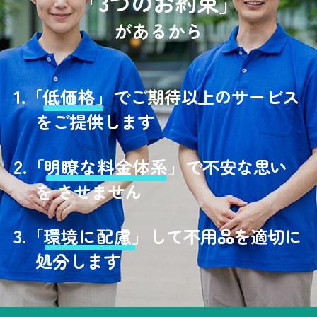
「3つのお約束」
があるから
1.
「
低価格」
でご期待以上のサービス
をご提供します
2.
「
明瞭な料金体系」
で不安な思い
を させません
3.
「
環境に配慮」
して不用品を適切に
処分します