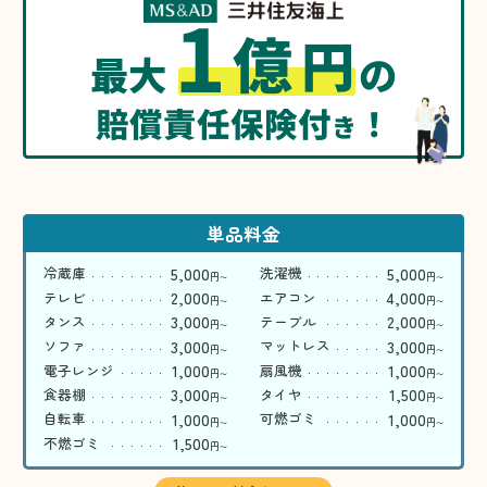
1
億
円
最大
の
賠償責任保険付
！
き
単品料金
5,000
5,000
冷蔵庫
洗濯機
円
円
〜
〜
2,000
4,000
テレビ
エアコン
円
円
〜
〜
3,000
2,000
タンス
テーブル
円
円
〜
〜
3,000
3,000
ソファ
マットレス
円
円
〜
〜
1,000
1,000
電子レンジ
扇風機
円
円
〜
〜
3,000
1,500
食器棚
タイヤ
円
円
〜
〜
1,000
1,000
自転車
可燃ゴミ
円
円
〜
〜
1,500
不燃ゴミ
円
〜