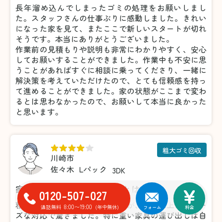
長年溜め込んでしまったゴミの処理をお願いしまし
た。スタッフさんの仕事ぶりに感動しました。きれい
になった家を見て、またここで新しいスタートが切れ
そうです。本当にありがとうございました。
作業前の見積もりや説明も非常にわかりやすく、安心
してお願いすることができました。作業中も不安に思
うことがあればすぐに相談に乗ってくださり、一緒に
解決策を考えていただけたので、とても信頼感を持っ
て進めることができました。家の状態がここまで変わ
るとは思わなかったので、お願いして本当に良かった
と思います。
粗大ゴミ回収
川崎市
佐々木
Lパック
3DK
家具の処分がこんなに楽だとは！
0120-507-027
粗大ゴミの処分で利用しましたが、想像以上にスムー
8:00〜19:00
通話無料
(年中無休)
フォーム
料金
ズな対応で驚きました。特に重い家具の運び出しは自