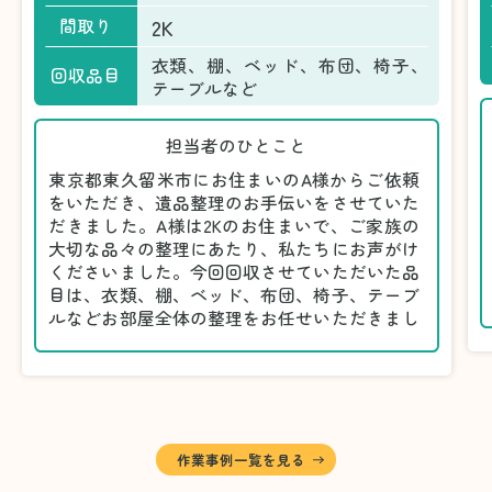
2K
間取り
衣類、棚、ベッド、布団、椅子、
回収品目
テーブルなど
担当者のひとこと
東京都東久留米市にお住まいのA様からご依頼
をいただき、遺品整理のお手伝いをさせていた
だきました。A様は2Kのお住まいで、ご家族の
大切な品々の整理にあたり、私たちにお声がけ
くださいました。今回回収させていただいた品
目は、衣類、棚、ベッド、布団、椅子、テーブ
ルなどお部屋全体の整理をお任せいただきまし
た。
遺品整理は物品の量だけでなく、故人への思い
が込められている分、慎重な対応が求められる
作業です。そのため、A様としっかりとお話し
しながら、不要品と大切に保管される品を丁寧
に仕分けしました。
作業事例一覧を見る
A様から「手際よく進めてくれて助かりまし