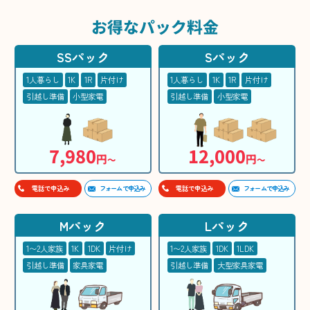
お得な
パック料金
SSパック
Sパック
1人暮らし
1K
1R
片付け
1人暮らし
1K
1R
片付け
引越し準備
小型家電
引越し準備
小型家電
7,980
12,000
円
円
〜
〜
フォームで申込み
フォームで申込み
電話で申込み
電話で申込み
Mパック
Lパック
1〜2人家族
1K
1DK
片付け
1〜2人家族
1DK
1LDK
引越し準備
家具家電
引越し準備
大型家具家電