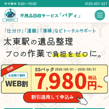
9:00〜19:00
0120-507-027
年中無休
「仕分け」
「運搬」
「清掃」
などトータルサポート
太東駅
遺品整理
の
作業
に。
プロの
で
負担をゼロ
2026/08/01 ~ 2026/08/31