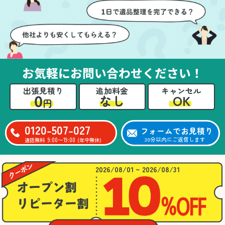
壁や床を傷つけないよう
つ丁寧に対応していただ
に細心の注意を払ってい
けたのがありがたかった
ただき、家全体がスムー
です。家族それぞれが必
ズに片付いていくのがと
要なものを確認しながら
ても嬉しかったです。作
進めることができ、安心
業が終わった後には、こ
感を持って作業をお任せ
お気軽にお問い合わせください！
ちらからお願いしなくて
できました。さらに、作
も部屋を簡単に清掃して
業終了後には部屋全体を
出張見積り
追加料金
キャンセル
いただけたのも好印象で
清掃していただき、まる
0
OK
なし
円
した。
で新しい家のような清潔
さらに、分別の仕方やリ
感に感動しました。
サイクル可能なものにつ
0120-507-027
フォームでお見積り
いても教えていただき、
9:00〜19:00
30分以内にご返信します
通話無料
(年中無休)
今後の片付けにも役立つ
知識が増えました。また
何かあれば、ぜひお願い
2026/08/01 ~ 2026/08/31
したいと思っています。
心のこもったサービスを
ありがとうございまし
た。