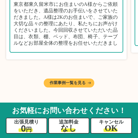
東京都東久留米市にお住まいのA様からご依頼
をいただき、遺品整理のお手伝いをさせていた
だきました。A様は2Kのお住まいで、ご家族の
大切な品々の整理にあたり、私たちにお声がけ
くださいました。今回回収させていただいた品
目は、衣類、棚、ベッド、布団、椅子、テーブ
ルなどお部屋全体の整理をお任せいただきまし
た。
遺品整理は物品の量だけでなく、故人への思い
が込められている分、慎重な対応が求められる
作業です。そのため、A様としっかりとお話し
しながら、不要品と大切に保管される品を丁寧
に仕分けしました。
作業事例一覧を見る
A様から「手際よく進めてくれて助かりまし
た。自分たちだけではここまできちんと整理す
るのは難しかったと思います」との温かいお言
葉をいただきました。遺品整理という心の負担
お気軽にお問い合わせください！
が大きい作業において、少しでもA様の力にな
れたことをスタッフ一同嬉しく思います。
出張見積り
追加料金
キャンセル
0
OK
なし
円