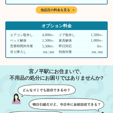
他品目の料金を見る
オプション料金
4,000
1,500
エアコン取外し
ドア取外し
円
円
〜
〜
1,500
1,000
ベッド解体
家具解体
円
円
〜
〜
5,500
0
営業時間外作業
即日対応
円
円
〜
〜
吊り降ろし
特殊作業
別途ご相談
別途ご相談
宮ノ平駅にお住まいで、
不用品の処分にお困りではありませんか?