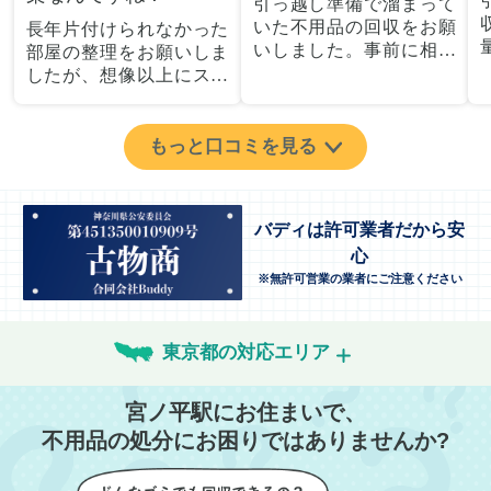
引っ越し準備で溜まって
いた不用品の回収をお願
長年片付けられなかった
いしました。事前に相談
部屋の整理をお願いしま
した際も丁寧な対応で、
したが、想像以上にスム
安心して当日を迎えるこ
ーズで驚きました。家族
とができました。特に、
が集めた物や古い家具が
古い家具や壊れた家電な
多く、自分たちだけでは
もっと口コミを見る
ど、処分が難しいものが
どうにもならない状態で
多かったのですが、手際
したが、スタッフの皆さ
よく対応していただき驚
んが手際よく片付けてく
バディは許可業者だから安
きました。
れたので、部屋が驚くほ
心
当日は2名のスタッフが来
どスッキリしました。自
てくださり、作業の流れ
※無許可営業の業者にご注意ください
分では手が回らなかった
や注意点をしっかり説明
場所も含め、プロの力を
していただけたので、こ
実感しました。
ちらも安心感を持って作
特に、物が散乱していた
東京都の対応エリア
業を見守ることができま
部屋の整理や、細かなア
した。運び出しの際も、
イテムの仕分けを迅速か
宮ノ平駅にお住まいで、
壁や床を傷つけないよう
つ丁寧に対応していただ
不用品の処分にお困りではありませんか?
に細心の注意を払ってい
けたのがありがたかった
ただき、家全体がスムー
です。家族それぞれが必
ズに片付いていくのがと
要なものを確認しながら