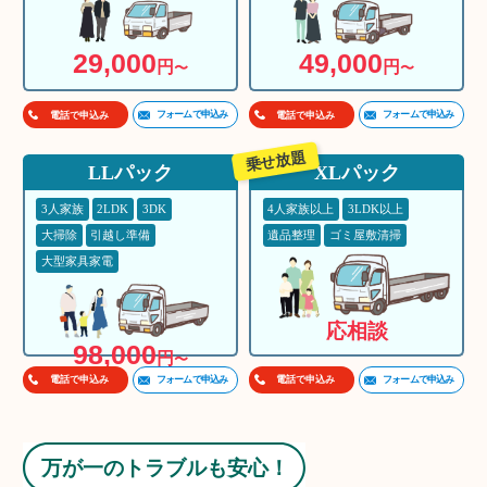
29,000
49,000
円
円
〜
〜
フォームで申込み
フォームで申込み
電話で申込み
電話で申込み
乗せ放題
LLパック
XLパック
3人家族
2LDK
3DK
4人家族以上
3LDK以上
大掃除
引越し準備
遺品整理
ゴミ屋敷清掃
大型家具家電
応相談
98,000
円
〜
フォームで申込み
フォームで申込み
電話で申込み
電話で申込み
万が一のトラブルも安心！