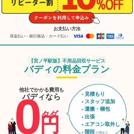
お支払い方法
現金払い・銀行振込・カード払い
【宮ノ平駅版】不用品回収サービス
バディの料金プラン
他社でかかる費用も
0
見積もり
バディなら
スタッフ追加
運搬・梱包
タダ
円
出張
エアコン取外し
階段
※2階まで