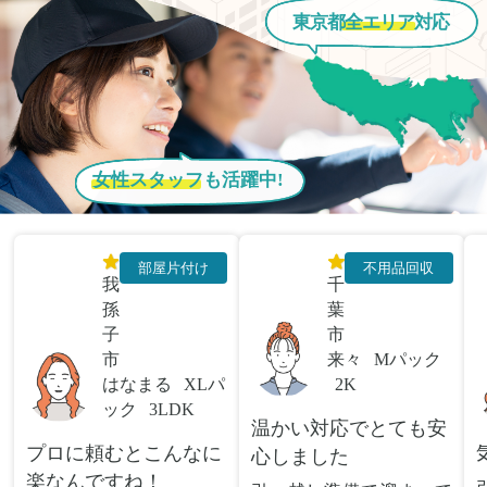
東京都
全エリア
対応
女性スタッフ
も活躍中!
部屋片付け
不用品回収
我
千
孫
葉
子
市
市
来々
Mパック
はなまる
XLパ
2K
ック
3LDK
温かい対応でとても安
プロに頼むとこんなに
心しました
楽なんですね！