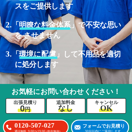
スをご提供します
2.
「
明瞭な料金体系」
で不安な思い
を させません
3.
「
環境に配慮」
して不用品を適切
に処分します
お気軽にお問い合わせください！
出張見積り
追加料金
キャンセル
0
OK
なし
円
0120-507-027
フォームでお見積り
9:00〜19:00
30分以内にご返信します
通話無料
(年中無休)