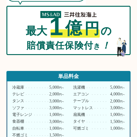
1
億
円
最大
の
賠償責任保険付
！
き
単品料金
5,000
5,000
冷蔵庫
洗濯機
円
円
〜
〜
2,000
4,000
テレビ
エアコン
円
円
〜
〜
3,000
2,000
タンス
テーブル
円
円
〜
〜
3,000
3,000
ソファ
マットレス
円
円
〜
〜
1,000
1,000
電子レンジ
扇風機
円
円
〜
〜
3,000
1,500
食器棚
タイヤ
円
円
〜
〜
1,000
1,000
自転車
可燃ゴミ
円
円
〜
〜
1,500
不燃ゴミ
円
〜