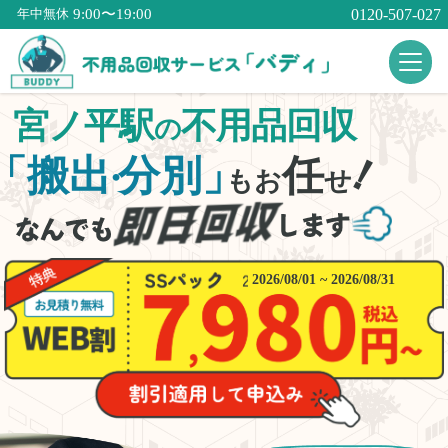
9:00〜19:00
0120-507-027
年中無休
宮ノ平駅
不用品回収
の
！
「搬出
分別」
任
・
もお
せ
2026/08/01 ~ 2026/08/31