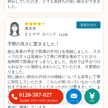
対応していただき、とても気持ちの良い取引ができま
した。
部屋片付け
厚木市
さとママ
Sパック
1LDK
手際の良さに驚きました！
急な来客の予定で部屋の片付けを依頼しました。スタ
ッフの方々は迅速かつ丁寧に作業を進めてくださり、
短時間で部屋がすっきりしました。自分では手がつけ
られなかった場所もきれいにしていただき、大変助か
りました。
特に細かい部分の片付けや掃除についても非常に丁寧
に対応していただき、こちらが気づいていなかった部
分まできれいにしてくださったのには驚きました。ま
た、不要品の仕分けについても一つひとつ確認を取っ
0120-507-027
てくださったため、安心してお任せすることができま
8:00〜19:00
通話無料
(年中無休)
フォーム
料金
した。おかげで気持ちよく来客を迎えることができ、
本当に感謝しています。