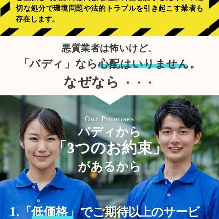
切な処分で環境問題や法的トラブルを引き起こす業者も
存在します。
悪質業者は怖いけど、
「バディ」なら
心配はいりません。
なぜなら
・・・
Our Promises
バディから
「3つのお約束」
があるから
1.
「
低価格」
でご期待以上のサービ