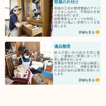
部屋の片付け
収納の工夫や整理整頓のアドバ
イスをしながら、不用品の分別
や処分を行います。
経験豊富なスタッフが対応し、
清潔で心地よい空間づくりを支
援します。
詳細を見る
遺品整理
故人の思い出の品を大切に扱
い、ご遺族のご希望に沿って丁
寧に整理を行います。
貴重品や形見分けの品は確認し
ながら仕分けし、供養を希望さ
れる品があれば適切に対応いた
します。
詳細を見る