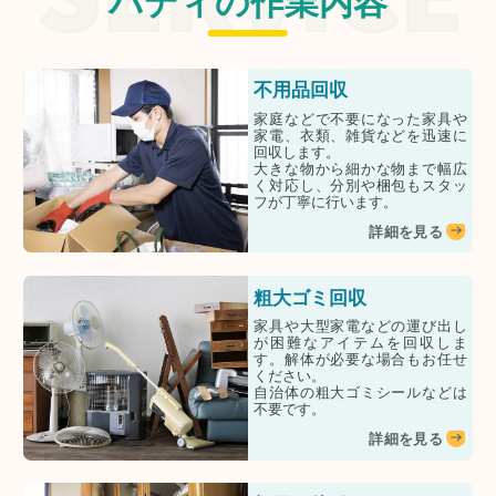
バディの作業内容
不用品回収
家庭などで不要になった家具や
家電、衣類、雑貨などを迅速に
回収します。
大きな物から細かな物まで幅広
く対応し、分別や梱包もスタッ
フが丁寧に行います。
詳細を見る
粗大ゴミ回収
家具や大型家電などの運び出し
が困難なアイテムを回収しま
す。解体が必要な場合もお任せ
ください。
自治体の粗大ゴミシールなどは
不要です。
詳細を見る