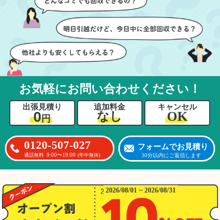
ても嬉しかったです。作
進めることができ、安心
業が終わった後には、こ
感を持って作業をお任せ
ちらからお願いしなくて
できました。さらに、作
も部屋を簡単に清掃して
業終了後には部屋全体を
いただけたのも好印象で
清掃していただき、まる
した。
で新しい家のような清潔
さらに、分別の仕方やリ
感に感動しました。
サイクル可能なものにつ
お気軽にお問い合わせください！
いても教えていただき、
今後の片付けにも役立つ
出張見積り
追加料金
キャンセル
知識が増えました。また
0
OK
なし
円
何かあれば、ぜひお願い
したいと思っています。
心のこもったサービスを
0120-507-027
フォームでお見積り
ありがとうございまし
9:00〜19:00
30分以内にご返信します
通話無料
(年中無休)
た。
2026/08/01 ~ 2026/08/31