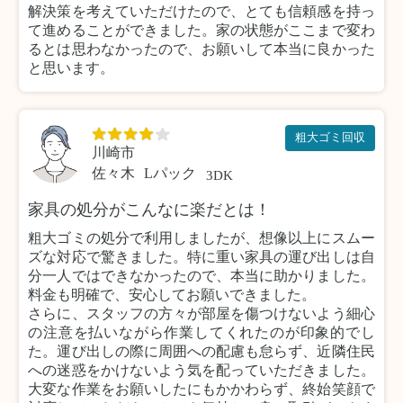
解決策を考えていただけたので、とても信頼感を持っ
て進めることができました。家の状態がここまで変わ
るとは思わなかったので、お願いして本当に良かった
と思います。
粗大ゴミ回収
川崎市
佐々木
Lパック
3DK
家具の処分がこんなに楽だとは！
粗大ゴミの処分で利用しましたが、想像以上にスムー
ズな対応で驚きました。特に重い家具の運び出しは自
分一人ではできなかったので、本当に助かりました。
料金も明確で、安心してお願いできました。
さらに、スタッフの方々が部屋を傷つけないよう細心
の注意を払いながら作業してくれたのが印象的でし
た。運び出しの際に周囲への配慮も怠らず、近隣住民
への迷惑をかけないよう気を配っていただきました。
大変な作業をお願いしたにもかかわらず、終始笑顔で