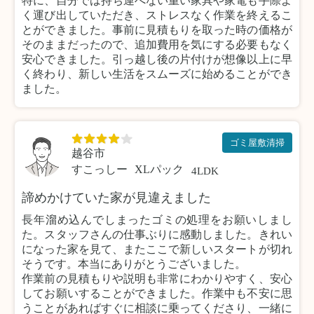
特に、自分では持ち運べない重い家具や家電も手際よ
く運び出していただき、ストレスなく作業を終えるこ
とができました。事前に見積もりを取った時の価格が
そのままだったので、追加費用を気にする必要もなく
安心できました。引っ越し後の片付けが想像以上に早
く終わり、新しい生活をスムーズに始めることができ
ました。
ゴミ屋敷清掃
越谷市
すこっしー
XLパック
4LDK
諦めかけていた家が見違えました
長年溜め込んでしまったゴミの処理をお願いしまし
た。スタッフさんの仕事ぶりに感動しました。きれい
になった家を見て、またここで新しいスタートが切れ
そうです。本当にありがとうございました。
作業前の見積もりや説明も非常にわかりやすく、安心
してお願いすることができました。作業中も不安に思
うことがあればすぐに相談に乗ってくださり、一緒に