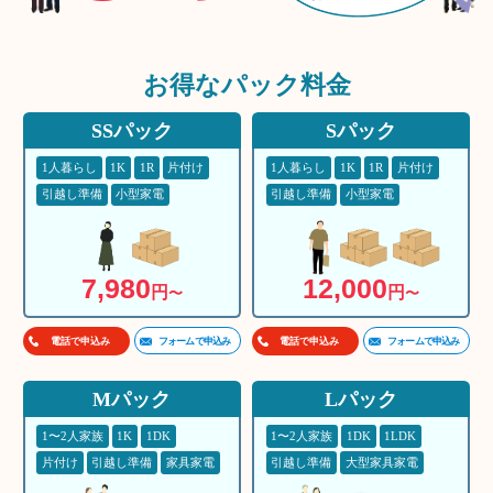
お得な
パック料金
SSパック
Sパック
1人暮らし
1K
1R
片付け
1人暮らし
1K
1R
片付け
引越し準備
小型家電
引越し準備
小型家電
7,980
12,000
円
円
〜
〜
フォームで申込み
フォームで申込み
電話で申込み
電話で申込み
Mパック
Lパック
1〜2人家族
1K
1DK
1〜2人家族
1DK
1LDK
片付け
引越し準備
家具家電
引越し準備
大型家具家電