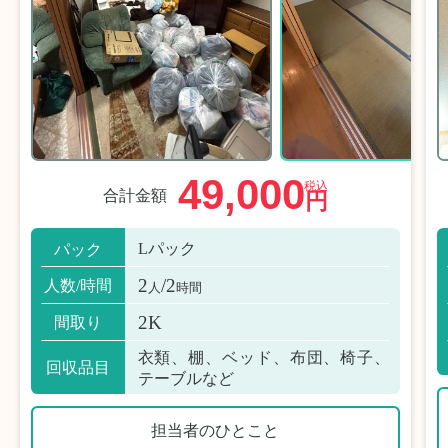
49,000
税込
合計金額
円
Lパック
パック
2
/2
人数/時間
人
時間
2K
間取り
衣類、棚、ベッド、布団、椅子、
回収品目
テーブルなど
担当者のひとこと