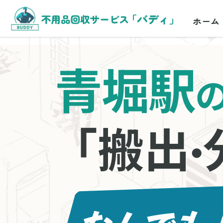
ホーム
青堀駅
「搬出
・