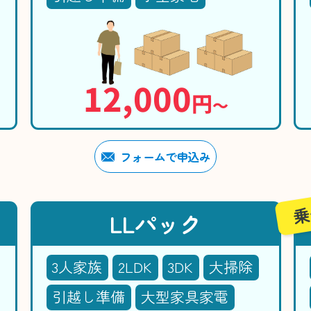
12,000
円
〜
フォームで申込み
乗
LLパック
3人家族
2LDK
3DK
大掃除
引越し準備
大型家具家電