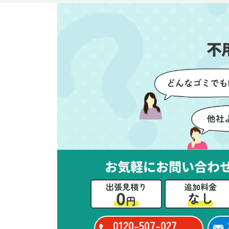
す。家族それぞれが必要なもの
に
を確認しながら進めることがで
か
き、安心感を持って作業をお任
に
不
せできました。さらに、作業終
て
了後には部屋全体を清掃してい
だ
ただき、まるで新しい家のよう
さ
な清潔感に感動しました。
ル
い
立
か
思
お気軽にお問い合わ
ー
た
出張見積り
追加料金
0
なし
円
0120-507-027