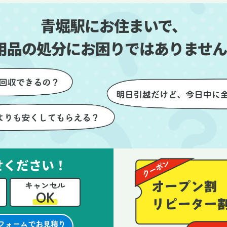
しい生活をスムーズに
片付いていくのがとても嬉し
青堀駅にお住まいで、
とができました。
ったです。作業が終わった後
は、こちらからお願いしなく
用品の処分にお困りではありません
も部屋を簡単に清掃していた
けたのも好印象でした。
らに、分別の仕方やリサイク
可能なものについても教えて
ただき、今後の片付けにも役
つ知識が増えました。また何
あれば、ぜひお願いしたいと
っています。心のこもったサ
せください！
ビスをありがとうございまし
。
キャンセル
OK
フォームでお見積り