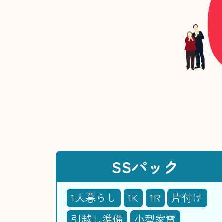
SSパック
1人暮らし
1K
1R
片付け
引越し準備
小型家電