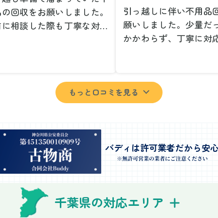
引っ越しに伴い不用品
品の回収をお願いしました。
願いしました。少量だ
前に相談した際も丁寧な対応
かかわらず、丁寧に対
、安心して当日を迎えること
ただけてとても良かっ
できました。特に、古い家具
小さな相談にも親身に
壊れた家電など、処分が難し
じてくださり、次回も
ものが多かったのですが、手
もっと口コミを見る
いしたいと思いました
よく対応していただき驚きま
特に、自分では持ち運
た。
い家具や家電も手際よ
日は2名のスタッフが来てく
していただき、ストレ
さり、作業の流れや注意点を
業を終えることができ
バディは許可業者だから安
っかり説明していただけたの
事前に見積もりを取っ
※無許可営業の業者にご注意ください
、こちらも安心感を持って作
格がそのままだったの
を見守ることができました。
費用を気にする必要も
び出しの際も、壁や床を傷つ
千葉県の対応エリア
できました。引っ越し
ないように細心の注意を払っ
けが想像以上に早く終
いただき、家全体がスムーズ