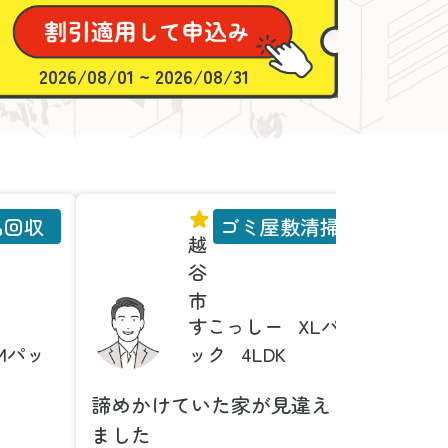
2026/08/01 ~ 2026/08/31
品回収
ゴミ屋敷清掃
越
谷
市
すこっしー
XLパ
Mパッ
ック
4LDK
諦めかけていた家が見違え
家具の
ました
とは！