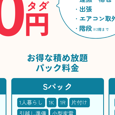
0
タダ
円
出張
エアコン取
階段
※2階まで
お得な
積め放題
パック料金
Sパック
1人暮らし
1K
1R
片付け
引越し準備
小型家電