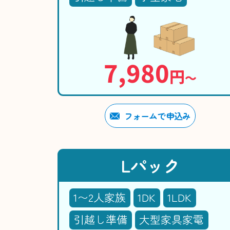
7,980
円
〜
フォームで申込み
Lパック
1〜2人家族
1DK
1LDK
引越し準備
大型家具家電