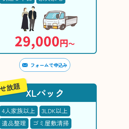
29,000
円
〜
フォームで申込み
せ放題
XLパック
4人家族以上
3LDK以上
遺品整理
ゴミ屋敷清掃