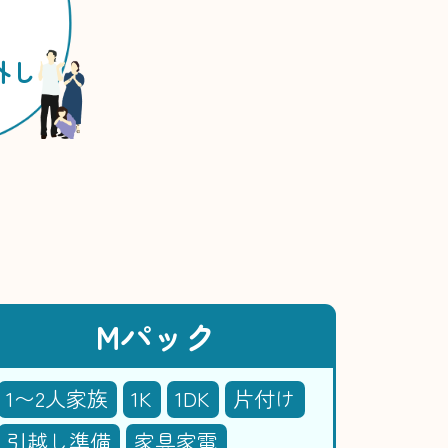
外し
Mパック
1〜2人家族
1K
1DK
片付け
引越し準備
家具家電