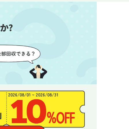
始めるこ
かったので、お願いして本当に
き、と
良かったと思います。
できま
か?
2026/08/01 ~ 2026/08/31