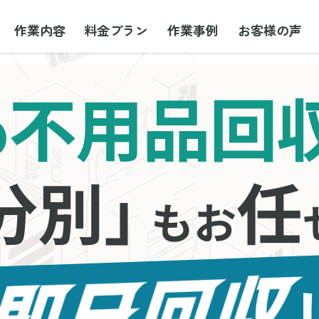
作業内容
料金プラン
作業事例
お客様の声
不用品回
の
分別」
任
もお