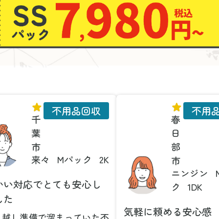
不用品回収
不用
千
春
葉
日
市
部
来々
Mパック
2K
市
ニンジン
かい対応でとても安心し
ク
1DK
した
気軽に頼める安心感
っ越し準備で溜まっていた不