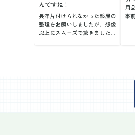
んですね！
用
長年片付けられなかった部屋の
事
整理をお願いしましたが、想像
で
以上にスムーズで驚きました。
が
家族が集めた物や古い家具が多
や
く、自分たちだけではどうにも
い
ならない状態でしたが、スタッ
際
フの皆さんが手際よく片付けて
し
くれたので、部屋が驚くほどス
当
ッキリしました。自分では手が
だ
回らなかった場所も含め、プロ
し
の力を実感しました。
で
特に、物が散乱していた部屋の
業
整理や、細かなアイテムの仕分
運
けを迅速かつ丁寧に対応してい
け
ただけたのがありがたかったで
て