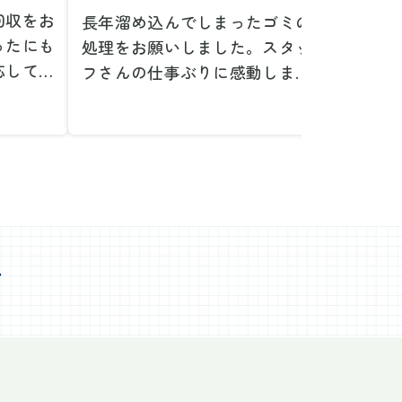
回収をお
長年溜め込んでしまったゴミの
粗大ゴ
ったにも
処理をお願いしました。スタッ
が、想
応してい
フさんの仕事ぶりに感動しまし
で驚き
たです。
た。きれいになった家を見て、
運び出
なって応
またここで新しいスタートが切
かった
ぜひお願
れそうです。本当にありがとう
た。料
。
ございました。
願いで
べない重
作業前の見積もりや説明も非常
さらに
く運び出
にわかりやすく、安心してお願
を傷つ
スなく作
いすることができました。作業
払いな
ました。
心
中も不安に思うことがあればす
印象的
た時の価
ぐに相談に乗ってくださり、一
周囲へ
で、追加
緒に解決策を考えていただけた
民への
なく安心
ので、とても信頼感を持って進
配って
後の片付
めることができました。家の状
作業を
わり、新
態がここまで変わるとは思わな
ず、終