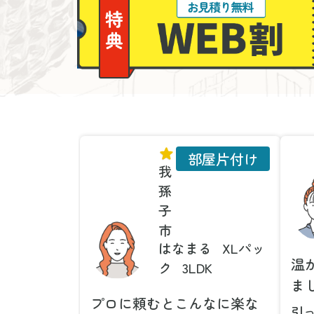
部屋片付け
我
孫
子
市
はなまる
XLパッ
温
ク
3LDK
ま
プロに頼むとこんなに楽な
引