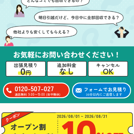
ても嬉しかったです。作
進めることができ、安心
業が終わった後には、こ
感を持って作業をお任せ
ちらからお願いしなくて
できました。さらに、作
も部屋を簡単に清掃して
業終了後には部屋全体を
いただけたのも好印象で
清掃していただき、まる
した。
で新しい家のような清潔
さらに、分別の仕方やリ
感に感動しました。
サイクル可能なものにつ
お気軽にお問い合わせください！
いても教えていただき、
今後の片付けにも役立つ
出張見積り
追加料金
キャンセル
知識が増えました。また
0
OK
なし
円
何かあれば、ぜひお願い
したいと思っています。
心のこもったサービスを
0120-507-027
フォームでお見積り
ありがとうございまし
9:00〜19:00
30分以内にご返信します
通話無料
(年中無休)
た。
2026/08/01 ~ 2026/08/31