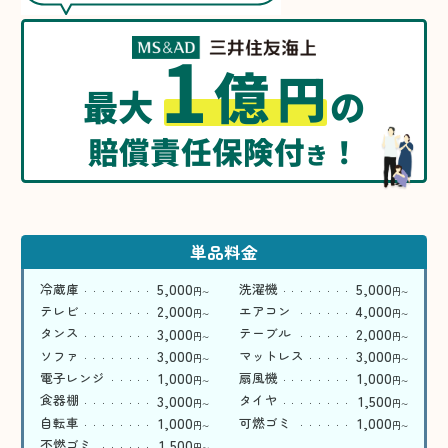
1
億
円
最大
の
賠償責任保険付
！
き
単品料金
5,000
5,000
冷蔵庫
洗濯機
円
円
〜
〜
2,000
4,000
テレビ
エアコン
円
円
〜
〜
3,000
2,000
タンス
テーブル
円
円
〜
〜
3,000
3,000
ソファ
マットレス
円
円
〜
〜
1,000
1,000
電子レンジ
扇風機
円
円
〜
〜
3,000
1,500
食器棚
タイヤ
円
円
〜
〜
1,000
1,000
自転車
可燃ゴミ
円
円
〜
〜
1,500
不燃ゴミ
円