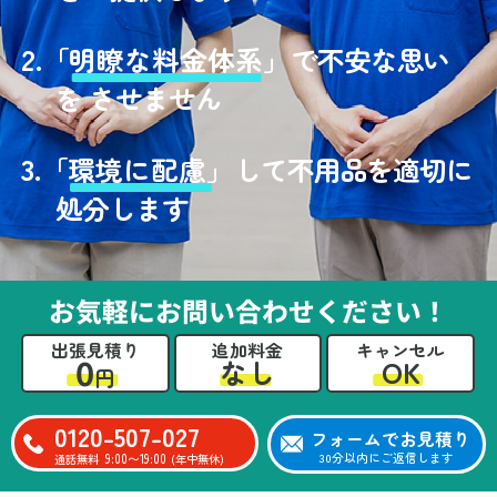
2.
「
明瞭な料金体系」
で不安な思い
を させません
3.
「
環境に配慮」
して不用品を適切に
処分します
お気軽にお問い合わせください！
出張見積り
追加料金
キャンセル
0
OK
なし
円
0120-507-027
フォームでお見積り
9:00〜19:00
30分以内にご返信します
通話無料
(年中無休)