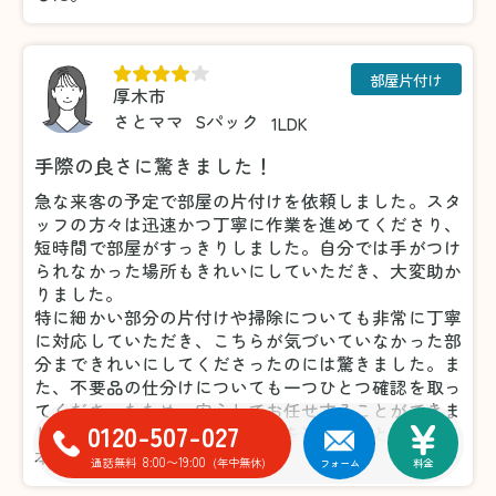
部屋片付け
厚木市
さとママ
Sパック
1LDK
手際の良さに驚きました！
急な来客の予定で部屋の片付けを依頼しました。スタ
ッフの方々は迅速かつ丁寧に作業を進めてくださり、
短時間で部屋がすっきりしました。自分では手がつけ
られなかった場所もきれいにしていただき、大変助か
りました。
特に細かい部分の片付けや掃除についても非常に丁寧
に対応していただき、こちらが気づいていなかった部
分まできれいにしてくださったのには驚きました。ま
た、不要品の仕分けについても一つひとつ確認を取っ
てくださったため、安心してお任せすることができま
0120-507-027
した。おかげで気持ちよく来客を迎えることができ、
本当に感謝しています。
8:00〜19:00
通話無料
(年中無休)
フォーム
料金