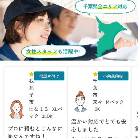
千葉県
全エリア
対応
女性スタッフ
も活躍中!
部屋片付け
不用品回収
我
千
孫
葉
子
市
市
来々
Mパック
はなまる
XLパ
2K
ック
3LDK
温かい対応でとても安
プロに頼むとこんなに
心しました
楽なんですね！