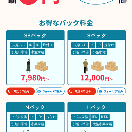
お得な
パック料金
SSパック
Sパック
1人暮らし
1K
1R
片付け
1人暮らし
1K
1R
片付け
引越し準備
小型家電
引越し準備
小型家電
7,980
12,000
円
円
〜
〜
フォームで申込み
フォームで申込み
電話で申込み
電話で申込み
Mパック
Lパック
1〜2人家族
1K
1DK
片付け
1〜2人家族
1DK
1LDK
引越し準備
家具家電
引越し準備
大型家具家電