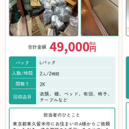
49,000
税込
合計金額
円
Lパック
パック
2
/2
人数/時間
人
時間
2K
間取り
衣類、棚、ベッド、布団、椅子、
回収品目
テーブルなど
担当者のひとこと
東京都東久留米市にお住まいのA様からご依頼