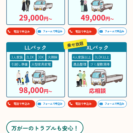
29,000
49,000
円
円
〜
〜
フォームで申込み
フォームで申込み
電話で申込み
電話で申込み
乗せ放題
LLパック
XLパック
3人家族
2LDK
3DK
大掃除
4人家族以上
3LDK以上
引越し準備
大型家具家電
遺品整理
ゴミ屋敷清掃
98,000
応相談
円
〜
フォームで申込み
フォームで申込み
電話で申込み
電話で申込み
万が一のトラブルも安心！