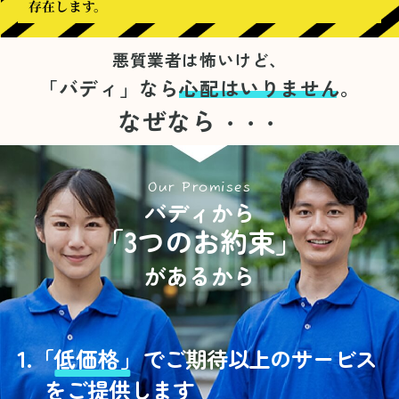
存在します。
悪質業者は怖いけど、
「バディ」なら
心配はいりません。
なぜなら
・・・
Our Promises
バディから
「3つのお約束」
があるから
1.
「
低価格」
でご期待以上のサービス
をご提供します