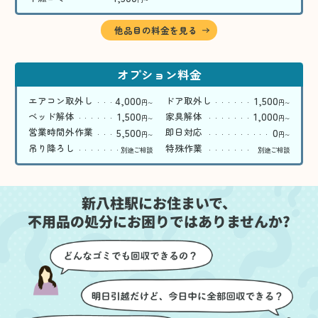
〜
他品目の料金を見る
オプション料金
4,000
1,500
エアコン取外し
ドア取外し
円
円
〜
〜
1,500
1,000
ベッド解体
家具解体
円
円
〜
〜
5,500
0
営業時間外作業
即日対応
円
円
〜
〜
吊り降ろし
特殊作業
別途ご相談
別途ご相談
新八柱駅にお住まいで、
不用品の処分にお困りではありませんか?