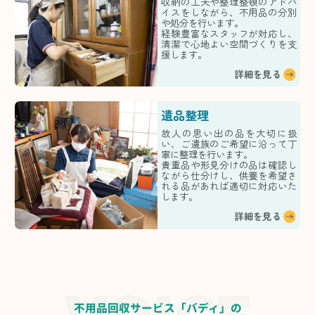
収納の工夫や整理整頓のアドバ
イスをしながら、不用品の分別
や処分を行います。
経験豊富なスタッフが対応し、
清潔で心地よい空間づくりを支
援します。
詳細を見る
遺品整理
故人の思い出の品を大切に扱
い、ご遺族のご希望に沿って丁
寧に整理を行います。
貴重品や形見分けの品は確認し
ながら仕分けし、供養を希望さ
れる品があれば適切に対応いた
します。
詳細を見る
不用品回収サービス「バディ」の