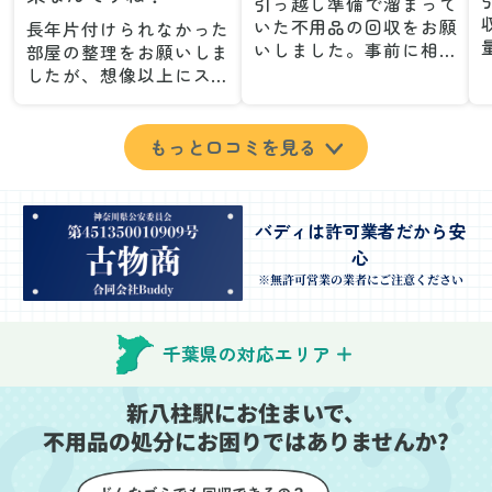
引っ越し準備で溜まって
いた不用品の回収をお願
長年片付けられなかった
いしました。事前に相談
部屋の整理をお願いしま
した際も丁寧な対応で、
したが、想像以上にスム
安心して当日を迎えるこ
ーズで驚きました。家族
とができました。特に、
が集めた物や古い家具が
古い家具や壊れた家電な
多く、自分たちだけでは
もっと口コミを見る
ど、処分が難しいものが
どうにもならない状態で
多かったのですが、手際
したが、スタッフの皆さ
よく対応していただき驚
んが手際よく片付けてく
バディは許可業者だから安
きました。
れたので、部屋が驚くほ
心
当日は2名のスタッフが来
どスッキリしました。自
てくださり、作業の流れ
分では手が回らなかった
※無許可営業の業者にご注意ください
や注意点をしっかり説明
場所も含め、プロの力を
していただけたので、こ
実感しました。
ちらも安心感を持って作
特に、物が散乱していた
千葉県の対応エリア
業を見守ることができま
部屋の整理や、細かなア
した。運び出しの際も、
イテムの仕分けを迅速か
新八柱駅にお住まいで、
壁や床を傷つけないよう
つ丁寧に対応していただ
不用品の処分にお困りではありませんか?
に細心の注意を払ってい
けたのがありがたかった
ただき、家全体がスムー
です。家族それぞれが必
ズに片付いていくのがと
要なものを確認しながら