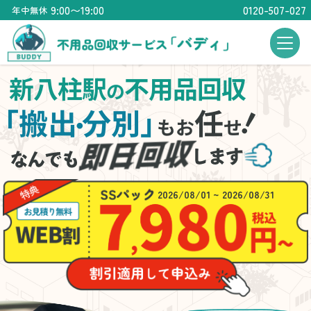
9:00〜19:00
0120-507-027
年中無休
新八柱駅
不用品回収
の
！
「搬出
分別」
任
・
もお
せ
2026/08/01 ~ 2026/08/31