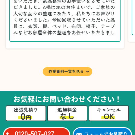
をいただき、遺品整理のお手伝いをさせていた
だきました。A様は2Kのお住まいで、ご家族の
大切な品々の整理にあたり、私たちにお声がけ
くださいました。今回回収させていただいた品
目は、衣類、棚、ベッド、布団、椅子、テーブ
ルなどお部屋全体の整理をお任せいただきまし
た。
遺品整理は物品の量だけでなく、故人への思い
が込められている分、慎重な対応が求められる
作業です。そのため、A様としっかりとお話し
しながら、不要品と大切に保管される品を丁寧
に仕分けしました。
作業事例一覧を見る
A様から「手際よく進めてくれて助かりまし
た。自分たちだけではここまできちんと整理す
るのは難しかったと思います」との温かいお言
葉をいただきました。遺品整理という心の負担
お気軽にお問い合わせください！
が大きい作業において、少しでもA様の力にな
れたことをスタッフ一同嬉しく思います。
出張見積り
追加料金
キャンセル
0
OK
なし
円
0120-507-027
フォームでお見積り