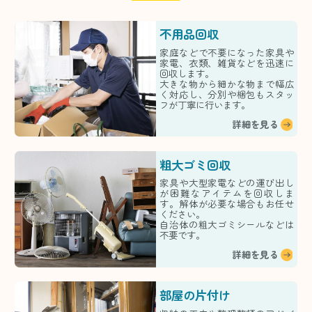
不用品回収
家庭などで不要になった家具や
家電、衣類、雑貨などを迅速に
回収します。
大きな物から細かな物まで幅広
く対応し、分別や梱包もスタッ
フが丁寧に行います。
詳細を見る
粗大ゴミ回収
家具や大型家電などの運び出し
が困難なアイテムを回収しま
す。解体が必要な場合もお任せ
ください。
自治体の粗大ゴミシールなどは
不要です。
詳細を見る
部屋の片付け