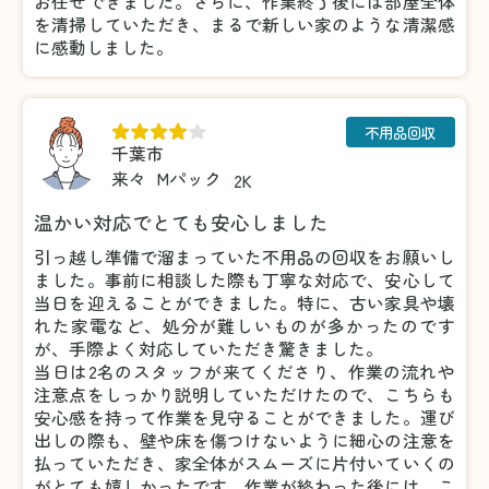
お任せできました。さらに、作業終了後には部屋全体
を清掃していただき、まるで新しい家のような清潔感
に感動しました。
不用品回収
千葉市
来々
Mパック
2K
温かい対応でとても安心しました
引っ越し準備で溜まっていた不用品の回収をお願いし
ました。事前に相談した際も丁寧な対応で、安心して
当日を迎えることができました。特に、古い家具や壊
れた家電など、処分が難しいものが多かったのです
が、手際よく対応していただき驚きました。
当日は2名のスタッフが来てくださり、作業の流れや
注意点をしっかり説明していただけたので、こちらも
安心感を持って作業を見守ることができました。運び
出しの際も、壁や床を傷つけないように細心の注意を
払っていただき、家全体がスムーズに片付いていくの
がとても嬉しかったです。作業が終わった後には、こ