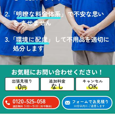
2.
「
明瞭な料金体系」
で不安な思い
を させません
3.
「
環境に配慮」
して不用品を適切に
処分します
お気軽にお問い合わせください！
出張見積り
追加料金
キャンセル
0
OK
なし
円
0120-525-058
フォームでお見積り
9:00〜19:00
30分以内にご返信します
通話無料
(年中無休)