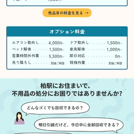
〜
他品目の料金を見る
オプション料金
4,000
1,500
エアコン取外し
ドア取外し
円
円
〜
〜
1,500
1,000
ベッド解体
家具解体
円
円
〜
〜
5,500
0
営業時間外作業
即日対応
円
円
〜
〜
吊り降ろし
特殊作業
別途ご相談
別途ご相談
柏駅にお住まいで、
不用品の処分にお困りではありませんか?