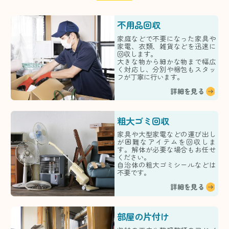
不用品回収
家庭などで不要になった家具や
家電、衣類、雑貨などを迅速に
回収します。
大きな物から細かな物まで幅広
く対応し、分別や梱包もスタッ
フが丁寧に行います。
詳細を見る
粗大ゴミ回収
家具や大型家電などの運び出し
が困難なアイテムを回収しま
す。解体が必要な場合もお任せ
ください。
自治体の粗大ゴミシールなどは
不要です。
詳細を見る
部屋の片付け