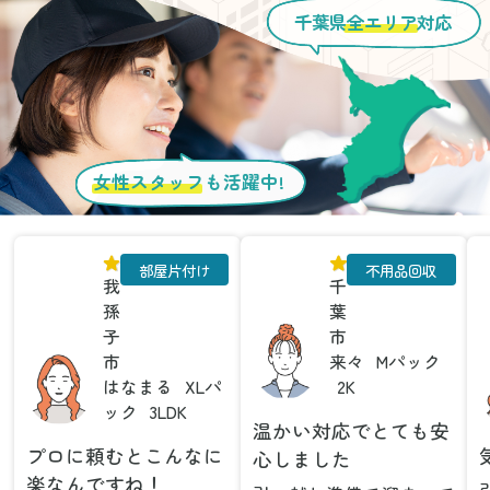
千葉県
全エリア
対応
女性スタッフ
も活躍中!
部屋片付け
不用品回収
我
千
孫
葉
子
市
市
来々
Mパック
はなまる
XLパ
2K
ック
3LDK
温かい対応でとても安
プロに頼むとこんなに
心しました
楽なんですね！