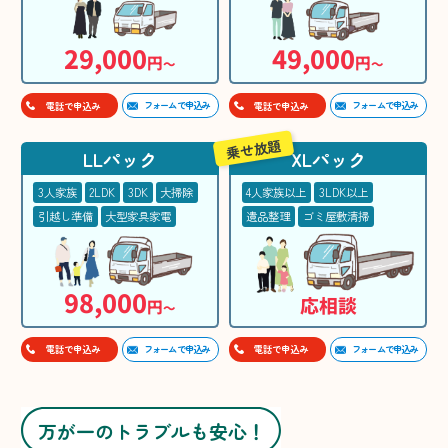
29,000
49,000
円
円
〜
〜
フォームで申込み
フォームで申込み
電話で申込み
電話で申込み
乗せ放題
LLパック
XLパック
3人家族
2LDK
3DK
大掃除
4人家族以上
3LDK以上
引越し準備
大型家具家電
遺品整理
ゴミ屋敷清掃
98,000
応相談
円
〜
フォームで申込み
フォームで申込み
電話で申込み
電話で申込み
万が一のトラブルも安心！