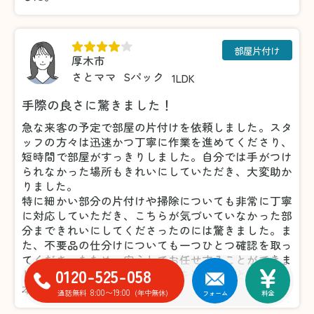
部屋片付け
厚木市
さとママ
Sパック
1LDK
手際の良さに驚きました！
急な来客の予定で部屋の片付けを依頼しました。スタ
ッフの方々は迅速かつ丁寧に作業を進めてくださり、
短時間で部屋がすっきりしました。自分では手がつけ
られなかった場所もきれいにしていただき、大変助か
りました。
特に細かい部分の片付けや掃除についても非常に丁寧
に対応していただき、こちらが気づいていなかった部
分まできれいにしてくださったのには驚きました。ま
た、不要品の仕分けについても一つひとつ確認を取っ
てくださったため、安心してお任せすることができま
0120-525-058
した。おかげで気持ちよく来客を迎えることができ、
本当に感謝しています。
8:00〜19:00
通話無料
(年中無休)
フォーム
料金