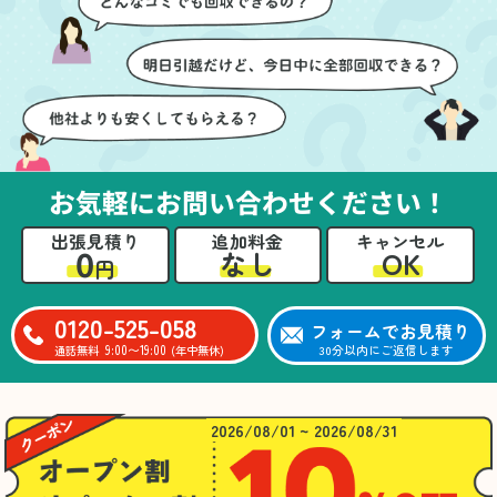
ても嬉しかったです。作
進めることができ、安心
業が終わった後には、こ
感を持って作業をお任せ
ちらからお願いしなくて
できました。さらに、作
も部屋を簡単に清掃して
業終了後には部屋全体を
いただけたのも好印象で
清掃していただき、まる
した。
で新しい家のような清潔
さらに、分別の仕方やリ
感に感動しました。
サイクル可能なものにつ
お気軽にお問い合わせください！
いても教えていただき、
今後の片付けにも役立つ
出張見積り
追加料金
キャンセル
知識が増えました。また
0
OK
なし
円
何かあれば、ぜひお願い
したいと思っています。
心のこもったサービスを
0120-525-058
フォームでお見積り
ありがとうございまし
9:00〜19:00
30分以内にご返信します
通話無料
(年中無休)
た。
2026/08/01 ~ 2026/08/31