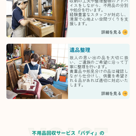
収納の工夫や整理整頓のアドバ
イスをしながら、不用品の分別
や処分を行います。
経験豊富なスタッフが対応し、
清潔で心地よい空間づくりを支
援します。
詳細を見る
遺品整理
故人の思い出の品を大切に扱
い、ご遺族のご希望に沿って丁
寧に整理を行います。
貴重品や形見分けの品は確認し
ながら仕分けし、供養を希望さ
れる品があれば適切に対応いた
します。
詳細を見る
不用品回収サービス「バディ」の