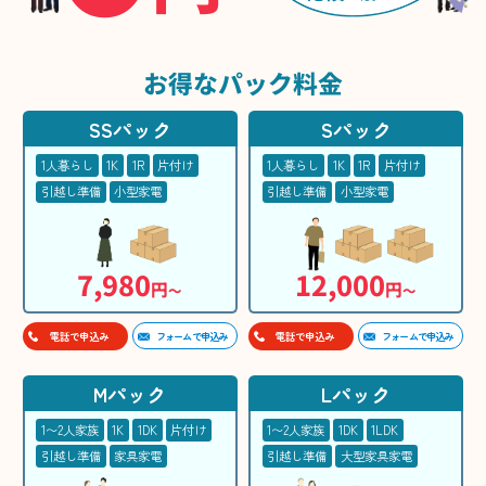
お得な
パック料金
SSパック
Sパック
1人暮らし
1K
1R
片付け
1人暮らし
1K
1R
片付け
引越し準備
小型家電
引越し準備
小型家電
7,980
12,000
円
円
〜
〜
フォームで申込み
フォームで申込み
電話で申込み
電話で申込み
Mパック
Lパック
1〜2人家族
1K
1DK
片付け
1〜2人家族
1DK
1LDK
引越し準備
家具家電
引越し準備
大型家具家電