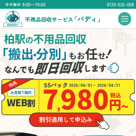
9:00〜19:00
0120-525-058
年中無休
柏駅
不用品回収
の
！
「搬出
分別」
任
・
もお
せ
2026/08/01 ~ 2026/08/31