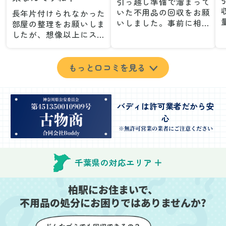
引っ越し準備で溜まって
いた不用品の回収をお願
長年片付けられなかった
いしました。事前に相談
部屋の整理をお願いしま
した際も丁寧な対応で、
したが、想像以上にスム
安心して当日を迎えるこ
ーズで驚きました。家族
とができました。特に、
が集めた物や古い家具が
古い家具や壊れた家電な
多く、自分たちだけでは
もっと口コミを見る
ど、処分が難しいものが
どうにもならない状態で
多かったのですが、手際
したが、スタッフの皆さ
よく対応していただき驚
んが手際よく片付けてく
バディは許可業者だから安
きました。
れたので、部屋が驚くほ
心
当日は2名のスタッフが来
どスッキリしました。自
てくださり、作業の流れ
分では手が回らなかった
※無許可営業の業者にご注意ください
や注意点をしっかり説明
場所も含め、プロの力を
していただけたので、こ
実感しました。
ちらも安心感を持って作
特に、物が散乱していた
千葉県の対応エリア
業を見守ることができま
部屋の整理や、細かなア
した。運び出しの際も、
イテムの仕分けを迅速か
柏駅にお住まいで、
壁や床を傷つけないよう
つ丁寧に対応していただ
不用品の処分にお困りではありませんか?
に細心の注意を払ってい
けたのがありがたかった
ただき、家全体がスムー
です。家族それぞれが必
ズに片付いていくのがと
要なものを確認しながら