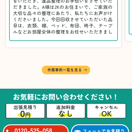
をいただき、遺品整理のお手伝いをさせていた
だきました。A様は2Kのお住まいで、ご家族の
大切な品々の整理にあたり、私たちにお声がけ
くださいました。今回回収させていただいた品
目は、衣類、棚、ベッド、布団、椅子、テーブ
ルなどお部屋全体の整理をお任せいただきまし
た。
遺品整理は物品の量だけでなく、故人への思い
が込められている分、慎重な対応が求められる
作業です。そのため、A様としっかりとお話し
しながら、不要品と大切に保管される品を丁寧
に仕分けしました。
作業事例一覧を見る
A様から「手際よく進めてくれて助かりまし
た。自分たちだけではここまできちんと整理す
るのは難しかったと思います」との温かいお言
葉をいただきました。遺品整理という心の負担
お気軽にお問い合わせください！
が大きい作業において、少しでもA様の力にな
れたことをスタッフ一同嬉しく思います。
出張見積り
追加料金
キャンセル
0
OK
なし
円
0120-525-058
フォームでお見積り