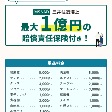
1
億
円
最大
の
賠償責任保険付
！
き
単品料金
5,000
5,000
冷蔵庫
洗濯機
円
円
〜
〜
2,000
4,000
テレビ
エアコン
円
円
〜
〜
3,000
2,000
タンス
テーブル
円
円
〜
〜
3,000
3,000
ソファ
マットレス
円
円
〜
〜
1,000
1,000
電子レンジ
扇風機
円
円
〜
〜
3,000
1,500
食器棚
タイヤ
円
円
〜
〜
1,000
1,000
自転車
可燃ゴミ
円
円
〜
〜
1,500
不燃ゴミ
円