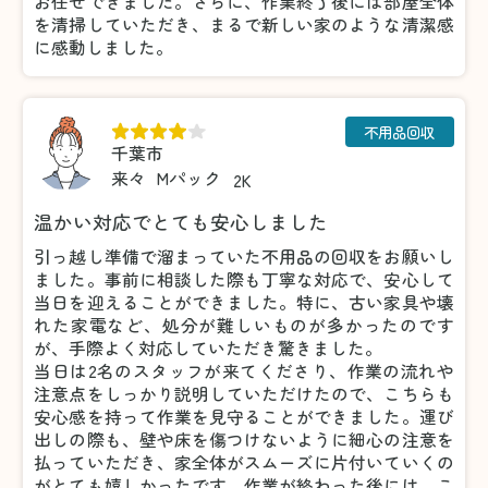
お任せできました。さらに、作業終了後には部屋全体
を清掃していただき、まるで新しい家のような清潔感
に感動しました。
不用品回収
千葉市
来々
Mパック
2K
温かい対応でとても安心しました
引っ越し準備で溜まっていた不用品の回収をお願いし
ました。事前に相談した際も丁寧な対応で、安心して
当日を迎えることができました。特に、古い家具や壊
れた家電など、処分が難しいものが多かったのです
が、手際よく対応していただき驚きました。
当日は2名のスタッフが来てくださり、作業の流れや
注意点をしっかり説明していただけたので、こちらも
安心感を持って作業を見守ることができました。運び
出しの際も、壁や床を傷つけないように細心の注意を
払っていただき、家全体がスムーズに片付いていくの
がとても嬉しかったです。作業が終わった後には、こ