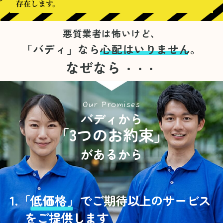
存在します。
悪質業者は怖いけど、
「バディ」なら
心配はいりません。
なぜなら
・・・
Our Promises
バディから
「3つのお約束」
があるから
1.
「
低価格」
でご期待以上のサービス
をご提供します