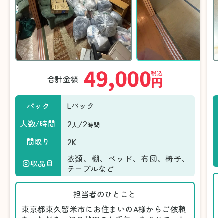
49,000
税込
合計金額
円
Lパック
パック
2
/2
人数/時間
人
時間
2K
間取り
衣類、棚、ベッド、布団、椅子、
回収品目
テーブルなど
担当者のひとこと
東京都東久留米市にお住まいのA様からご依頼