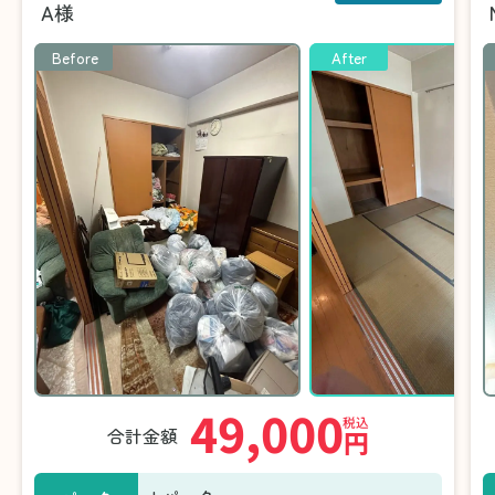
A様
Before
After
49,000
税込
合計金額
円