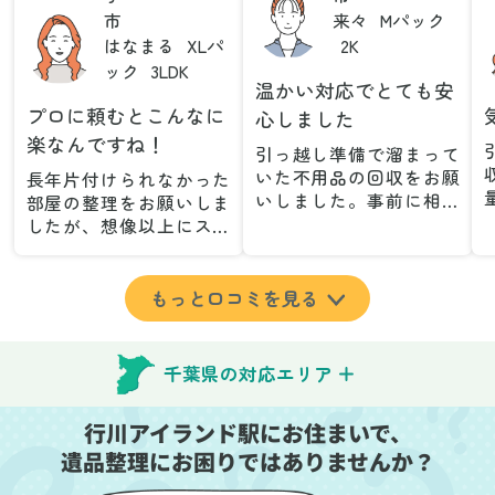
市
来々
Mパック
はなまる
XLパ
2K
ック
3LDK
温かい対応でとても安
プロに頼むとこんなに
心しました
楽なんですね！
引っ越し準備で溜まって
いた不用品の回収をお願
長年片付けられなかった
いしました。事前に相談
部屋の整理をお願いしま
した際も丁寧な対応で、
したが、想像以上にスム
安心して当日を迎えるこ
ーズで驚きました。家族
とができました。特に、
が集めた物や古い家具が
古い家具や壊れた家電な
多く、自分たちだけでは
もっと口コミを見る
ど、処分が難しいものが
どうにもならない状態で
多かったのですが、手際
したが、スタッフの皆さ
よく対応していただき驚
んが手際よく片付けてく
千葉県の対応エリア
きました。
れたので、部屋が驚くほ
当日は2名のスタッフが来
どスッキリしました。自
行川アイランド駅にお住まいで、
てくださり、作業の流れ
分では手が回らなかった
や注意点をしっかり説明
遺品整理にお困りではありませんか？
場所も含め、プロの力を
していただけたので、こ
実感しました。