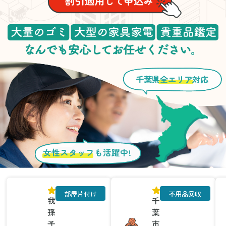
千葉県
全エリア
対応
女性スタッフ
も活躍中!
部屋片付け
不用品回収
我
千
孫
葉
子
市