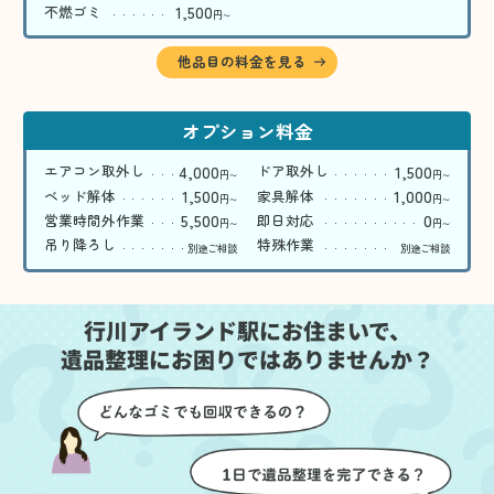
1,500
不燃ゴミ
円
〜
他品目の料金を見る
オプション料金
4,000
1,500
エアコン取外し
ドア取外し
円
円
〜
〜
1,500
1,000
ベッド解体
家具解体
円
円
〜
〜
5,500
0
営業時間外作業
即日対応
円
円
〜
〜
吊り降ろし
特殊作業
別途ご相談
別途ご相談
行川アイランド駅にお住まいで、
遺品整理にお困りではありませんか？