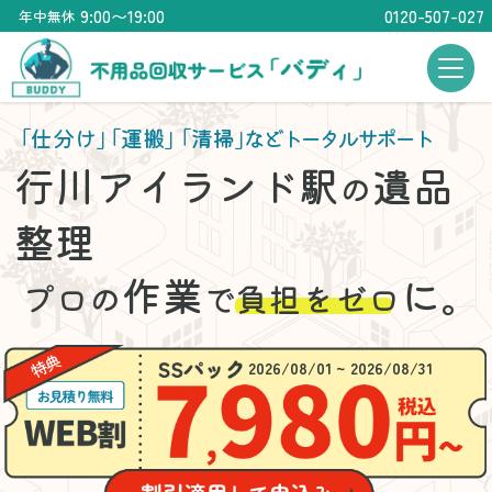
9:00〜19:00
0120-507-027
年中無休
「仕分け」
「運搬」
「清掃」
などトータルサポート
行川アイランド駅
遺品
の
整理
作業
に。
プロの
で
負担をゼロ
2026/08/01 ~ 2026/08/31