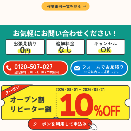
に仕分けしました。
作業事例一覧を見る
A様から「手際よく進めてくれて助かりまし
た。自分たちだけではここまできちんと整理す
るのは難しかったと思います」との温かいお言
葉をいただきました。遺品整理という心の負担
お気軽にお問い合わせください！
が大きい作業において、少しでもA様の力にな
れたことをスタッフ一同嬉しく思います。
出張見積り
追加料金
キャンセル
0
OK
なし
円
0120-507-027
フォームでお見積り
9:00〜19:00
30分以内にご返信します
通話無料
(年中無休)
2026/08/01 ~ 2026/08/31