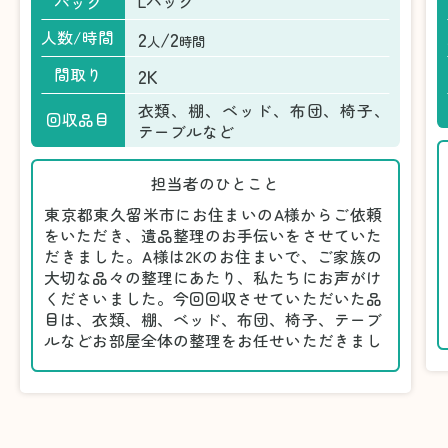
Lパック
パック
2
/2
人数/時間
人
時間
2K
間取り
衣類、棚、ベッド、布団、椅子、
回収品目
テーブルなど
担当者のひとこと
東京都東久留米市にお住まいのA様からご依頼
をいただき、遺品整理のお手伝いをさせていた
だきました。A様は2Kのお住まいで、ご家族の
大切な品々の整理にあたり、私たちにお声がけ
くださいました。今回回収させていただいた品
目は、衣類、棚、ベッド、布団、椅子、テーブ
ルなどお部屋全体の整理をお任せいただきまし
た。
遺品整理は物品の量だけでなく、故人への思い
が込められている分、慎重な対応が求められる
作業です。そのため、A様としっかりとお話し
しながら、不要品と大切に保管される品を丁寧