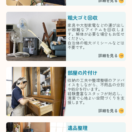
詳細を見る
粗大ゴミ回収
家具や大型家電などの運び出し
が困難なアイテムを回収しま
す。解体が必要な場合もお任せ
ください。
自治体の粗大ゴミシールなどは
不要です。
詳細を見る
部屋の片付け
収納の工夫や整理整頓のアドバ
イスをしながら、不用品の分別
や処分を行います。
経験豊富なスタッフが対応し、
清潔で心地よい空間づくりを支
援します。
詳細を見る
遺品整理