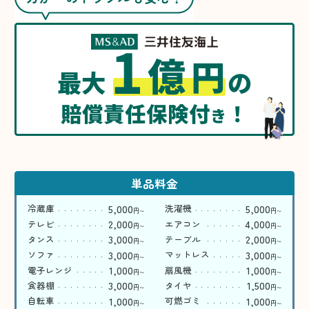
1
億
円
最大
の
賠償責任保険付
！
き
単品料金
5,000
5,000
冷蔵庫
洗濯機
円
円
〜
〜
2,000
4,000
テレビ
エアコン
円
円
〜
〜
3,000
2,000
タンス
テーブル
円
円
〜
〜
3,000
3,000
ソファ
マットレス
円
円
〜
〜
1,000
1,000
電子レンジ
扇風機
円
円
〜
〜
3,000
1,500
食器棚
タイヤ
円
円
〜
〜
1,000
1,000
自転車
可燃ゴミ
円
円
〜
〜