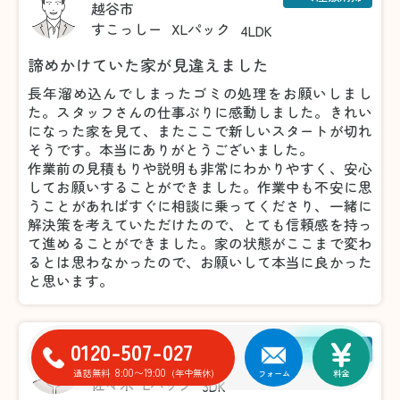
越谷市
すこっしー
XLパック
4LDK
諦めかけていた家が見違えました
長年溜め込んでしまったゴミの処理をお願いしまし
た。スタッフさんの仕事ぶりに感動しました。きれい
になった家を見て、またここで新しいスタートが切れ
そうです。本当にありがとうございました。
作業前の見積もりや説明も非常にわかりやすく、安心
してお願いすることができました。作業中も不安に思
うことがあればすぐに相談に乗ってくださり、一緒に
解決策を考えていただけたので、とても信頼感を持っ
て進めることができました。家の状態がここまで変わ
るとは思わなかったので、お願いして本当に良かった
と思います。
0120-507-027
粗大ゴミ回収
川崎市
8:00〜19:00
通話無料
(年中無休)
フォーム
料金
佐々木
Lパック
3DK