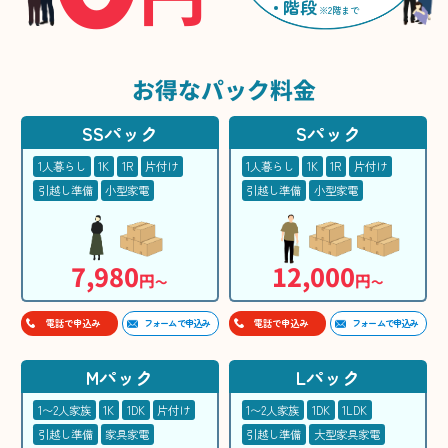
階段
※2階まで
お得な
パック料金
SSパック
Sパック
1人暮らし
1K
1R
片付け
1人暮らし
1K
1R
片付け
引越し準備
小型家電
引越し準備
小型家電
7,980
12,000
円
円
〜
〜
フォームで申込み
フォームで申込み
電話で申込み
電話で申込み
Mパック
Lパック
1〜2人家族
1K
1DK
片付け
1〜2人家族
1DK
1LDK
引越し準備
家具家電
引越し準備
大型家具家電