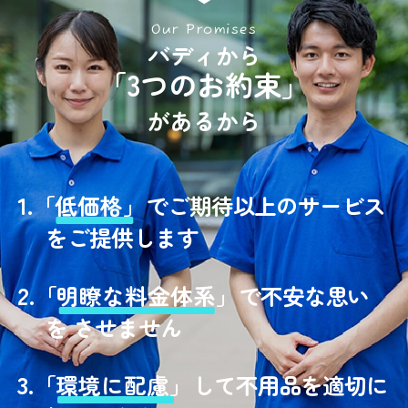
Our Promises
バディから
「3つのお約束」
があるから
1.
「
低価格」
でご期待以上のサービス
をご提供します
2.
「
明瞭な料金体系」
で不安な思い
を させません
3.
「
環境に配慮」
して不用品を適切に