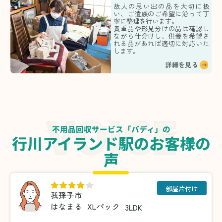
故人の思い出の品を大切に扱
い、ご遺族のご希望に沿って丁
寧に整理を行います。
貴重品や形見分けの品は確認し
ながら仕分けし、供養を希望さ
れる品があれば適切に対応いた
します。
詳細を見る
不用品回収サービス「バディ」の
行川アイランド駅のお客様の
声
部屋片付け
我孫子市
はなまる
XLパック
3LDK