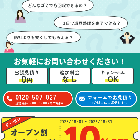
ちらも安心感を持って作
特に、物が散乱していた
業を見守ることができま
部屋の整理や、細かなア
した。運び出しの際も、
イテムの仕分けを迅速か
壁や床を傷つけないよう
つ丁寧に対応していただ
に細心の注意を払ってい
けたのがありがたかった
ただき、家全体がスムー
です。家族それぞれが必
ズに片付いていくのがと
要なものを確認しながら
ても嬉しかったです。作
進めることができ、安心
業が終わった後には、こ
感を持って作業をお任せ
お気軽にお問い合わせください！
ちらからお願いしなくて
できました。さらに、作
も部屋を簡単に清掃して
業終了後には部屋全体を
出張見積り
追加料金
キャンセル
いただけたのも好印象で
清掃していただき、まる
0
OK
なし
円
した。
で新しい家のような清潔
さらに、分別の仕方やリ
感に感動しました。
サイクル可能なものにつ
0120-507-027
フォームでお見積り
いても教えていただき、
9:00〜19:00
30分以内にご返信します
通話無料
(年中無休)
今後の片付けにも役立つ
知識が増えました。また
何かあれば、ぜひお願い
2026/08/01 ~ 2026/08/31
したいと思っています。
心のこもったサービスを
ありがとうございまし