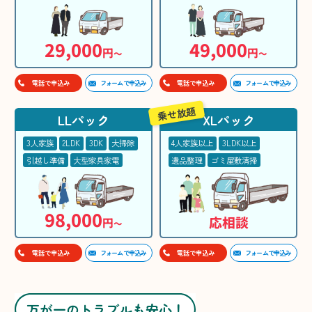
29,000
49,000
円
円
〜
〜
フォームで申込み
フォームで申込み
電話で申込み
電話で申込み
乗せ放題
LLパック
XLパック
3人家族
2LDK
3DK
大掃除
4人家族以上
3LDK以上
引越し準備
大型家具家電
遺品整理
ゴミ屋敷清掃
98,000
応相談
円
〜
フォームで申込み
フォームで申込み
電話で申込み
電話で申込み
万が一のトラブルも安心！