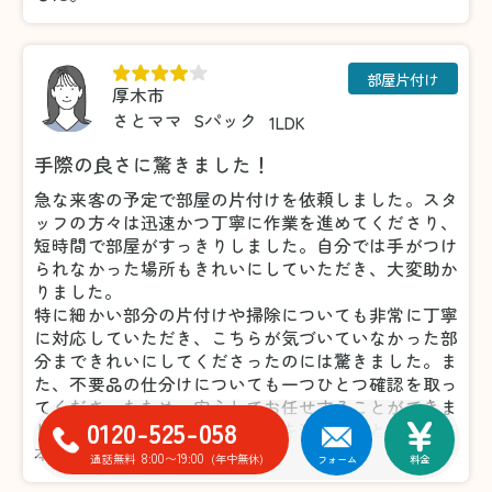
部屋片付け
厚木市
さとママ
Sパック
1LDK
手際の良さに驚きました！
急な来客の予定で部屋の片付けを依頼しました。スタ
ッフの方々は迅速かつ丁寧に作業を進めてくださり、
短時間で部屋がすっきりしました。自分では手がつけ
られなかった場所もきれいにしていただき、大変助か
りました。
特に細かい部分の片付けや掃除についても非常に丁寧
に対応していただき、こちらが気づいていなかった部
分まできれいにしてくださったのには驚きました。ま
た、不要品の仕分けについても一つひとつ確認を取っ
てくださったため、安心してお任せすることができま
0120-525-058
した。おかげで気持ちよく来客を迎えることができ、
本当に感謝しています。
8:00〜19:00
通話無料
(年中無休)
フォーム
料金