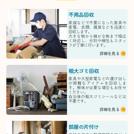
不用品回収
家庭などで不要になった家具や
家電、衣類、雑貨などを迅速に
回収します。
大きな物から細かな物まで幅広
く対応し、分別や梱包もスタッ
フが丁寧に行います。
詳細を見る
粗大ゴミ回収
家具や大型家電などの運び出し
が困難なアイテムを回収しま
す。解体が必要な場合もお任せ
ください。
自治体の粗大ゴミシールなどは
不要です。
詳細を見る
部屋の片付け