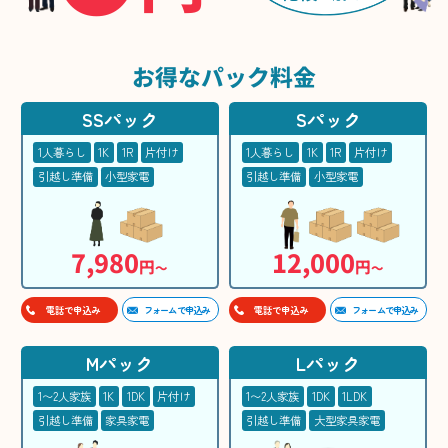
お得な
パック料金
SSパック
Sパック
1人暮らし
1K
1R
片付け
1人暮らし
1K
1R
片付け
引越し準備
小型家電
引越し準備
小型家電
7,980
12,000
円
円
〜
〜
フォームで申込み
フォームで申込み
電話で申込み
電話で申込み
Mパック
Lパック
1〜2人家族
1K
1DK
片付け
1〜2人家族
1DK
1LDK
引越し準備
家具家電
引越し準備
大型家具家電