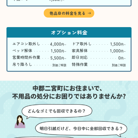
〜
他品目の料金を見る
オプション料金
4,000
1,500
エアコン取外し
ドア取外し
円
円
〜
〜
1,500
1,000
ベッド解体
家具解体
円
円
〜
〜
5,500
0
営業時間外作業
即日対応
円
円
〜
〜
吊り降ろし
特殊作業
別途ご相談
別途ご相談
中郡二宮町にお住まいで、
不用品の処分にお困りではありませんか?