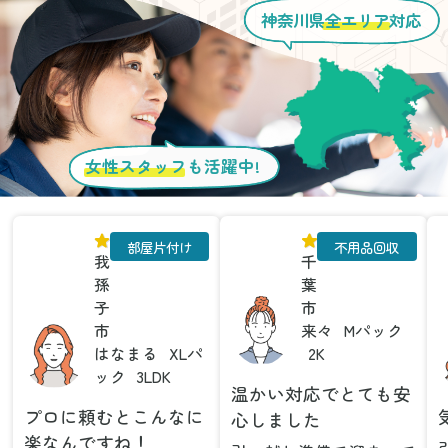
神奈川県
全エリア
対応
女性スタッフ
も活躍中!
部屋片付け
不用品回収
我
千
孫
葉
子
市
市
来々
Mパック
はなまる
XLパ
2K
ック
3LDK
温かい対応でとても安
プロに頼むとこんなに
心しました
楽なんですね！