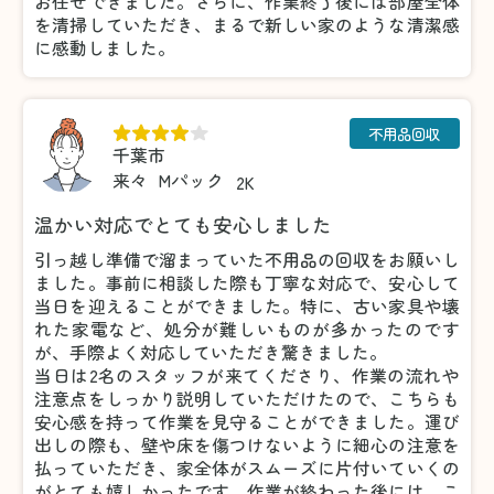
お任せできました。さらに、作業終了後には部屋全体
を清掃していただき、まるで新しい家のような清潔感
に感動しました。
不用品回収
千葉市
来々
Mパック
2K
温かい対応でとても安心しました
引っ越し準備で溜まっていた不用品の回収をお願いし
ました。事前に相談した際も丁寧な対応で、安心して
当日を迎えることができました。特に、古い家具や壊
れた家電など、処分が難しいものが多かったのです
が、手際よく対応していただき驚きました。
当日は2名のスタッフが来てくださり、作業の流れや
注意点をしっかり説明していただけたので、こちらも
安心感を持って作業を見守ることができました。運び
出しの際も、壁や床を傷つけないように細心の注意を
払っていただき、家全体がスムーズに片付いていくの
がとても嬉しかったです。作業が終わった後には、こ