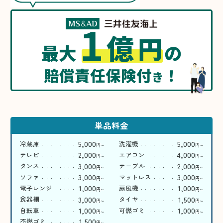
1
億
円
最大
の
賠償責任保険付
！
き
単品料金
5,000
5,000
冷蔵庫
洗濯機
円
円
〜
〜
2,000
4,000
テレビ
エアコン
円
円
〜
〜
3,000
2,000
タンス
テーブル
円
円
〜
〜
3,000
3,000
ソファ
マットレス
円
円
〜
〜
1,000
1,000
電子レンジ
扇風機
円
円
〜
〜
3,000
1,500
食器棚
タイヤ
円
円
〜
〜
1,000
1,000
自転車
可燃ゴミ
円
円
〜
〜
1,500
不燃ゴミ
円