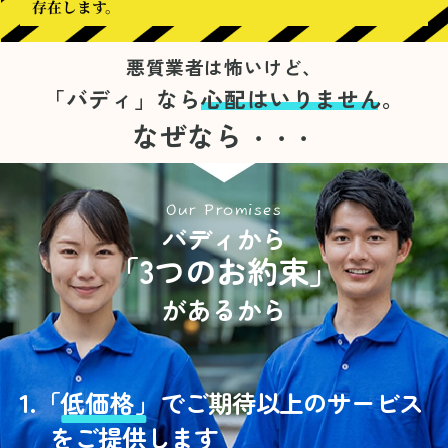
存在します。
悪質業者は怖いけど、
「バディ」なら
心配はいりません。
なぜなら
・・・
Our Promises
バディから
「3つのお約束」
があるから
1.
「
低価格」
でご期待以上のサービス
をご提供します