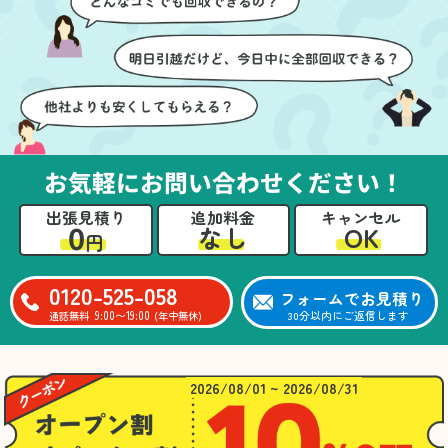
ても嬉しかったです。作
進めることができ、安心
業が終わった後には、こ
感を持って作業をお任せ
ちらからお願いしなくて
できました。さらに、作
も部屋を簡単に清掃して
業終了後には部屋全体を
いただけたのも好印象で
清掃していただき、まる
した。
で新しい家のような清潔
さらに、分別の仕方やリ
感に感動しました。
サイクル可能なものにつ
お気軽にお問い合わせください！
いても教えていただき、
今後の片付けにも役立つ
出張見積り
追加料金
キャンセル
知識が増えました。また
0
OK
なし
円
何かあれば、ぜひお願い
したいと思っています。
心のこもったサービスを
0120-525-058
フォームでお見積り
ありがとうございまし
9:00〜19:00
30分以内にご返信します
通話無料
(年中無休)
た。
2026/08/01 ~ 2026/08/31