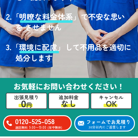
2.
「
明瞭な料金体系」
で不安な思い
を させません
3.
「
環境に配慮」
して不用品を適切に
処分します
お気軽にお問い合わせください！
出張見積り
追加料金
キャンセル
0
OK
なし
円
0120-525-058
フォームでお見積り
9:00〜19:00
30分以内にご返信します
通話無料
(年中無休)