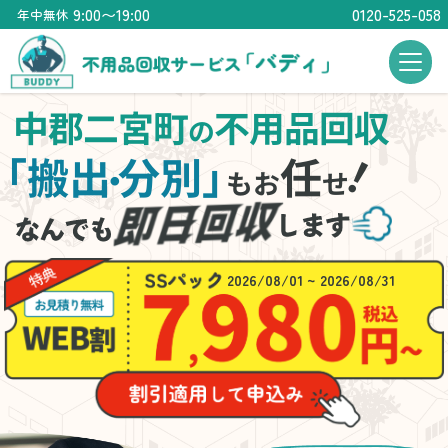
9:00〜19:00
0120-525-058
年中無休
中郡二宮町
不用品回収
の
！
「搬出
分別」
任
・
もお
せ
2026/08/01 ~ 2026/08/31