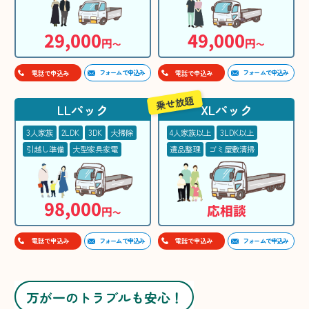
29,000
49,000
円
円
〜
〜
フォームで申込み
フォームで申込み
電話で申込み
電話で申込み
乗せ放題
LLパック
XLパック
3人家族
2LDK
3DK
大掃除
4人家族以上
3LDK以上
引越し準備
大型家具家電
遺品整理
ゴミ屋敷清掃
98,000
応相談
円
〜
フォームで申込み
フォームで申込み
電話で申込み
電話で申込み
万が一のトラブルも安心！