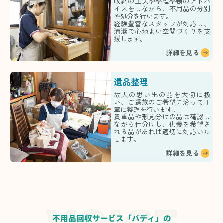
収納の工夫や整理整頓のアドバ
イスをしながら、不用品の分別
や処分を行います。
経験豊富なスタッフが対応し、
清潔で心地よい空間づくりを支
援します。
詳細を見る
遺品整理
故人の思い出の品を大切に扱
い、ご遺族のご希望に沿って丁
寧に整理を行います。
貴重品や形見分けの品は確認し
ながら仕分けし、供養を希望さ
れる品があれば適切に対応いた
します。
詳細を見る
不用品回収サービス「バディ」の