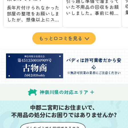
引っ越し準備で溜まって
いた不用品の回収をお願
長年片付けられなかった
いしました。事前に相談
部屋の整理をお願いしま
した際も丁寧な対応で、
したが、想像以上にスム
安心して当日を迎えるこ
ーズで驚きました。家族
とができました。特に、
が集めた物や古い家具が
古い家具や壊れた家電な
多く、自分たちだけでは
もっと口コミを見る
ど、処分が難しいものが
どうにもならない状態で
多かったのですが、手際
したが、スタッフの皆さ
よく対応していただき驚
んが手際よく片付けてく
バディは許可業者だから安
きました。
れたので、部屋が驚くほ
心
当日は2名のスタッフが来
どスッキリしました。自
てくださり、作業の流れ
分では手が回らなかった
※無許可営業の業者にご注意ください
や注意点をしっかり説明
場所も含め、プロの力を
していただけたので、こ
実感しました。
ちらも安心感を持って作
特に、物が散乱していた
神奈川県の対応エリア
業を見守ることができま
部屋の整理や、細かなア
した。運び出しの際も、
イテムの仕分けを迅速か
中郡二宮町にお住まいで、
壁や床を傷つけないよう
つ丁寧に対応していただ
不用品の処分にお困りではありませんか?
に細心の注意を払ってい
けたのがありがたかった
ただき、家全体がスムー
です。家族それぞれが必
ズに片付いていくのがと
要なものを確認しながら