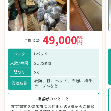
49,000
税込
合計金額
円
Lパック
パック
2
/2
人数/時間
人
時間
2K
間取り
衣類、棚、ベッド、布団、椅子、
回収品目
テーブルなど
担当者のひとこと
東京都東久留米市にお住まいのA様からご依頼