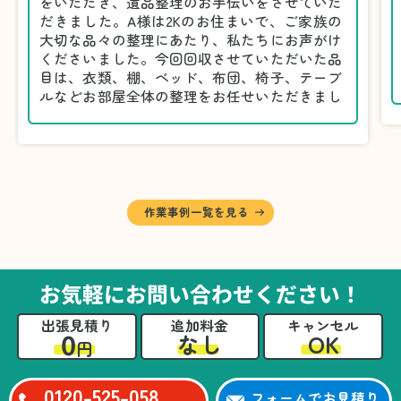
をいただき、遺品整理のお手伝いをさせていた
だきました。A様は2Kのお住まいで、ご家族の
大切な品々の整理にあたり、私たちにお声がけ
くださいました。今回回収させていただいた品
目は、衣類、棚、ベッド、布団、椅子、テーブ
ルなどお部屋全体の整理をお任せいただきまし
た。
遺品整理は物品の量だけでなく、故人への思い
が込められている分、慎重な対応が求められる
作業です。そのため、A様としっかりとお話し
しながら、不要品と大切に保管される品を丁寧
に仕分けしました。
作業事例一覧を見る
A様から「手際よく進めてくれて助かりまし
た。自分たちだけではここまできちんと整理す
るのは難しかったと思います」との温かいお言
葉をいただきました。遺品整理という心の負担
お気軽にお問い合わせください！
が大きい作業において、少しでもA様の力にな
れたことをスタッフ一同嬉しく思います。
出張見積り
追加料金
キャンセル
0
OK
なし
円
0120-525-058
フォームでお見積り