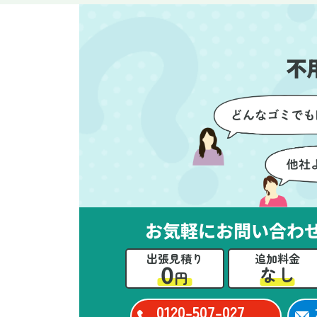
す。家族それぞれが必要なもの
に
を確認しながら進めることがで
か
き、安心感を持って作業をお任
に
不
せできました。さらに、作業終
て
了後には部屋全体を清掃してい
だ
ただき、まるで新しい家のよう
さ
な清潔感に感動しました。
ル
い
立
か
思
お気軽にお問い合わ
ー
た
出張見積り
追加料金
0
なし
円
0120-507-027