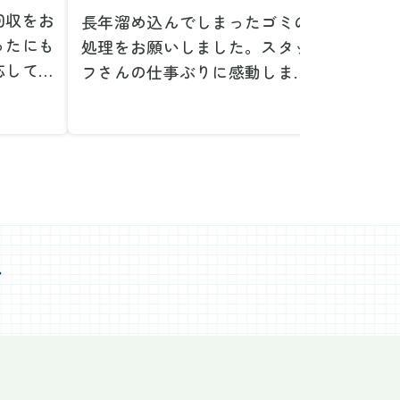
回収をお
長年溜め込んでしまったゴミの
粗大ゴ
ったにも
処理をお願いしました。スタッ
が、想
応してい
フさんの仕事ぶりに感動しまし
で驚き
たです。
た。きれいになった家を見て、
運び出
なって応
またここで新しいスタートが切
かった
ぜひお願
れそうです。本当にありがとう
た。料
。
ございました。
願いで
べない重
作業前の見積もりや説明も非常
さらに
く運び出
にわかりやすく、安心してお願
を傷つ
スなく作
いすることができました。作業
払いな
ました。
心
中も不安に思うことがあればす
印象的
た時の価
ぐに相談に乗ってくださり、一
周囲へ
で、追加
緒に解決策を考えていただけた
民への
なく安心
ので、とても信頼感を持って進
配って
後の片付
めることができました。家の状
作業を
わり、新
態がここまで変わるとは思わな
ず、終