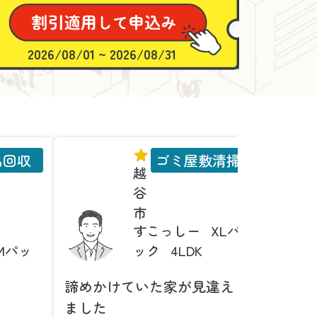
2026/08/01 ~ 2026/08/31
品回収
ゴミ屋敷清掃
越
谷
市
すこっしー
XLパ
Mパッ
ック
4LDK
諦めかけていた家が見違え
家具の
ました
とは！