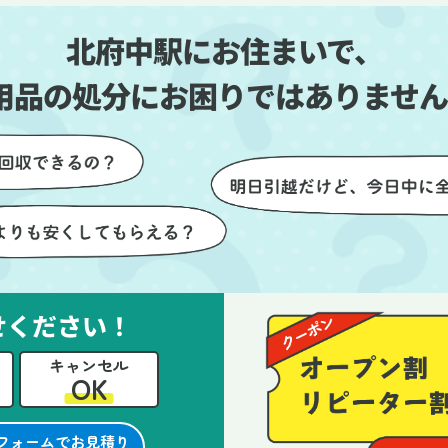
しい生活をスムーズに
片付いていくのがとても嬉し
北府中駅にお住まいで、
とができました。
ったです。作業が終わった後
は、こちらからお願いしなく
用品の処分にお困りではありません
も部屋を簡単に清掃していた
けたのも好印象でした。
らに、分別の仕方やリサイク
可能なものについても教えて
ただき、今後の片付けにも役
つ知識が増えました。また何
あれば、ぜひお願いしたいと
っています。心のこもったサ
せください！
ビスをありがとうございまし
。
キャンセル
OK
フォームでお見積り