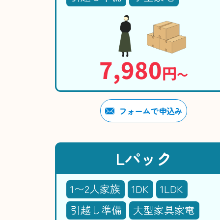
7,980
円
〜
フォームで申込み
Lパック
1〜2人家族
1DK
1LDK
引越し準備
大型家具家電