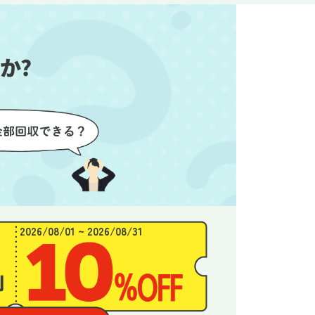
始めるこ
かったので、お願いして本当に
き、と
良かったと思います。
できま
か?
2026/08/01 ~ 2026/08/31