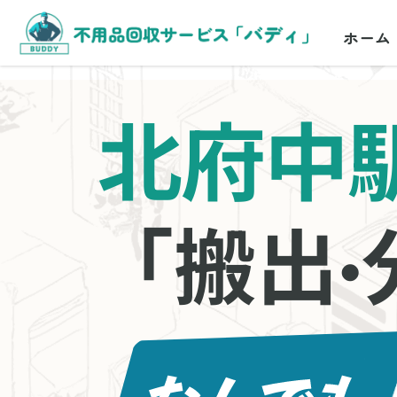
ホーム
北府中
「搬出
・