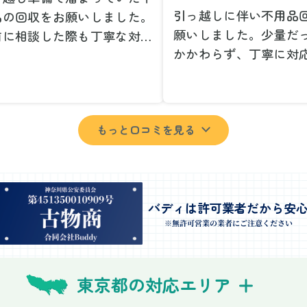
引っ越しに伴い不用品
品の回収をお願いしました。
願いしました。少量だ
前に相談した際も丁寧な対応
かかわらず、丁寧に対
、安心して当日を迎えること
ただけてとても良かっ
できました。特に、古い家具
小さな相談にも親身に
壊れた家電など、処分が難し
じてくださり、次回も
ものが多かったのですが、手
もっと口コミを見る
いしたいと思いました
よく対応していただき驚きま
特に、自分では持ち運
た。
い家具や家電も手際よ
日は2名のスタッフが来てく
していただき、ストレ
さり、作業の流れや注意点を
業を終えることができ
バディは許可業者だから安
っかり説明していただけたの
事前に見積もりを取っ
※無許可営業の業者にご注意ください
、こちらも安心感を持って作
格がそのままだったの
を見守ることができました。
費用を気にする必要も
び出しの際も、壁や床を傷つ
東京都の対応エリア
できました。引っ越し
ないように細心の注意を払っ
けが想像以上に早く終
いただき、家全体がスムーズ