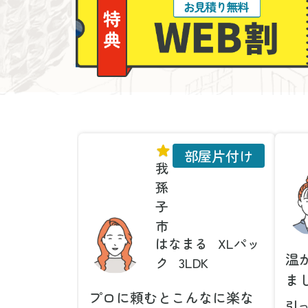
部屋片付け
我
孫
子
市
はなまる
XLパッ
温
ク
3LDK
ま
プロに頼むとこんなに楽な
引