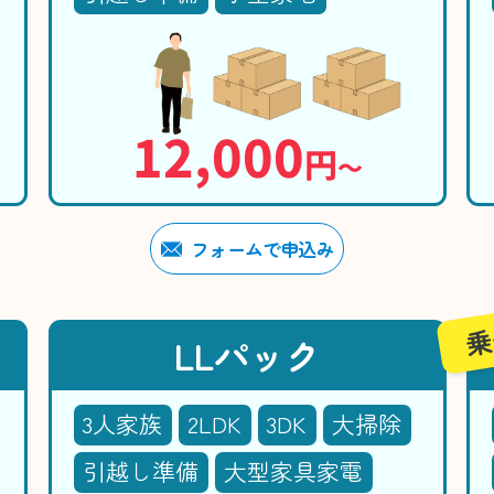
12,000
円
〜
フォームで申込み
乗
LLパック
3人家族
2LDK
3DK
大掃除
引越し準備
大型家具家電