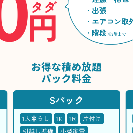
0
タダ
円
出張
エアコン取
階段
※2階まで
お得な
積め放題
パック料金
Sパック
1人暮らし
1K
1R
片付け
引越し準備
小型家電