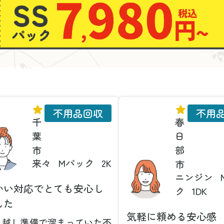
不用品回収
不用
千
春
葉
日
市
部
来々
Mパック
2K
市
ニンジン
かい対応でとても安心し
ク
1DK
した
気軽に頼める安心感
っ越し準備で溜まっていた不