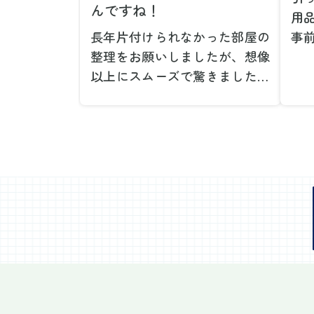
んですね！
用
長年片付けられなかった部屋の
事
整理をお願いしましたが、想像
で
以上にスムーズで驚きました。
が
家族が集めた物や古い家具が多
や
く、自分たちだけではどうにも
い
ならない状態でしたが、スタッ
際
フの皆さんが手際よく片付けて
し
くれたので、部屋が驚くほどス
当
ッキリしました。自分では手が
だ
回らなかった場所も含め、プロ
し
の力を実感しました。
で
特に、物が散乱していた部屋の
業
整理や、細かなアイテムの仕分
運
けを迅速かつ丁寧に対応してい
け
ただけたのがありがたかったで
て