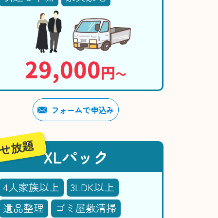
29,000
円
〜
フォームで申込み
せ放題
XLパック
4人家族以上
3LDK以上
遺品整理
ゴミ屋敷清掃