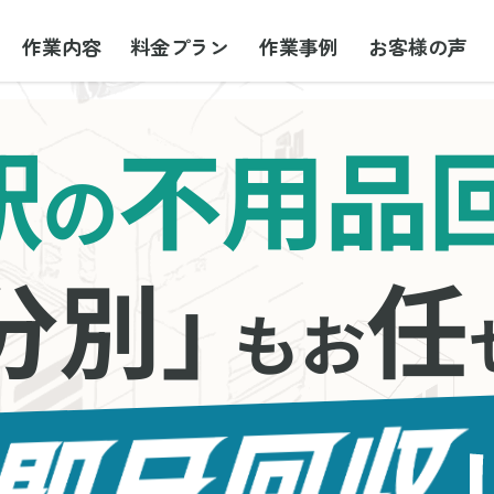
作業内容
料金プラン
作業事例
お客様の声
駅
不用品
の
分別」
任
もお