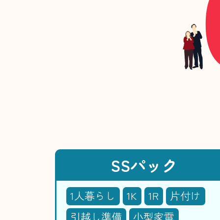
SSパック
1人暮らし
1K
1R
片付け
引越し準備
小型家電