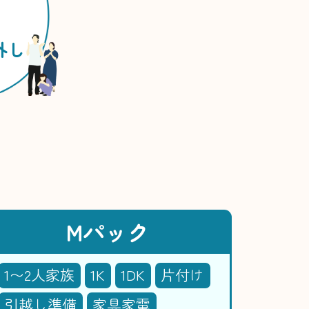
外し
Mパック
1〜2人家族
1K
1DK
片付け
引越し準備
家具家電