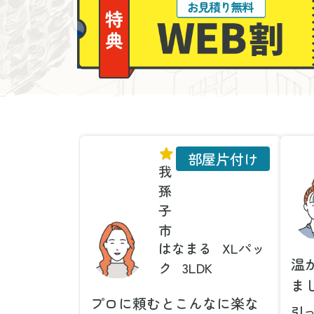
部屋片付け
我
孫
子
市
はなまる
XLパッ
温
ク
3LDK
ま
プロに頼むとこんなに楽な
引