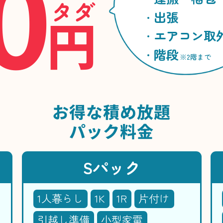
0
タダ
円
出張
エアコン取
階段
※2階まで
お得な
積め放題
パック料金
Sパック
1人暮らし
1K
1R
片付け
引越し準備
小型家電