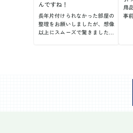
んですね！
用
長年片付けられなかった部屋の
事
整理をお願いしましたが、想像
で
以上にスムーズで驚きました。
が
家族が集めた物や古い家具が多
や
く、自分たちだけではどうにも
い
ならない状態でしたが、スタッ
際
フの皆さんが手際よく片付けて
し
くれたので、部屋が驚くほどス
当
ッキリしました。自分では手が
だ
回らなかった場所も含め、プロ
し
の力を実感しました。
で
特に、物が散乱していた部屋の
業
整理や、細かなアイテムの仕分
運
けを迅速かつ丁寧に対応してい
け
ただけたのがありがたかったで
て