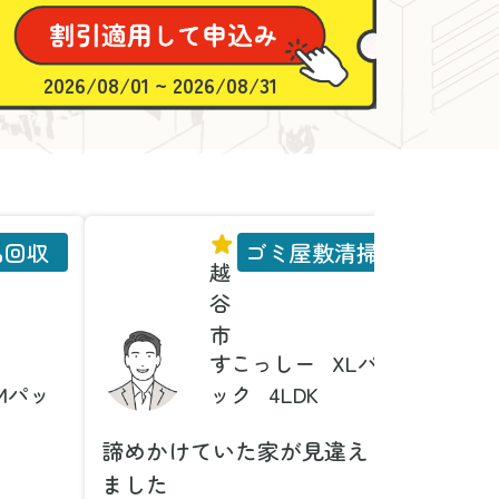
2026/08/01 ~ 2026/08/31
品回収
ゴミ屋敷清掃
越
谷
市
すこっしー
XLパ
Mパッ
ック
4LDK
諦めかけていた家が見違え
家具の
ました
とは！