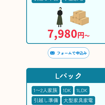
7,980
円
〜
フォームで申込み
Lパック
1〜2人家族
1DK
1LDK
引越し準備
大型家具家電