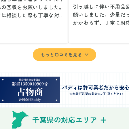
引っ越しに伴い不用品
品の回収をお願いしました。
願いしました。少量だ
前に相談した際も丁寧な対応
かかわらず、丁寧に対
、安心して当日を迎えること
ただけてとても良かっ
できました。特に、古い家具
小さな相談にも親身に
壊れた家電など、処分が難し
じてくださり、次回も
ものが多かったのですが、手
もっと口コミを見る
いしたいと思いました
よく対応していただき驚きま
特に、自分では持ち運
た。
い家具や家電も手際よ
日は2名のスタッフが来てく
していただき、ストレ
さり、作業の流れや注意点を
業を終えることができ
バディは許可業者だから安
っかり説明していただけたの
事前に見積もりを取っ
※無許可営業の業者にご注意ください
、こちらも安心感を持って作
格がそのままだったの
を見守ることができました。
費用を気にする必要も
び出しの際も、壁や床を傷つ
千葉県の対応エリア
できました。引っ越し
ないように細心の注意を払っ
けが想像以上に早く終
いただき、家全体がスムーズ