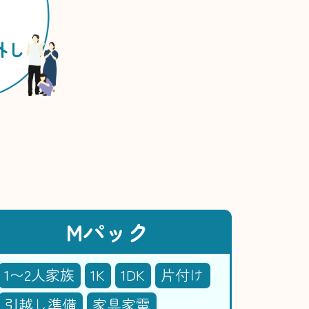
外し
Mパック
1〜2人家族
1K
1DK
片付け
引越し準備
家具家電