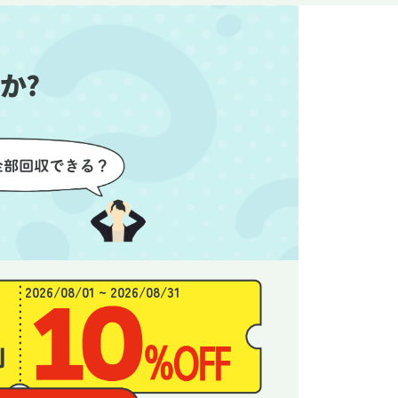
始めるこ
かったので、お願いして本当に
き、と
良かったと思います。
できま
か?
2026/08/01 ~ 2026/08/31