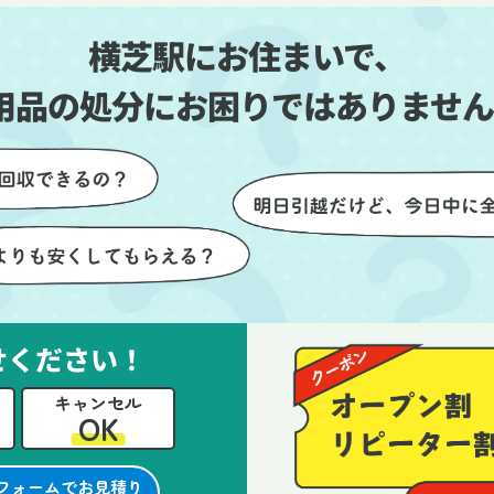
しい生活をスムーズに
片付いていくのがとても嬉し
横芝駅にお住まいで、
とができました。
ったです。作業が終わった後
は、こちらからお願いしなく
用品の処分にお困りではありません
も部屋を簡単に清掃していた
けたのも好印象でした。
らに、分別の仕方やリサイク
可能なものについても教えて
ただき、今後の片付けにも役
つ知識が増えました。また何
あれば、ぜひお願いしたいと
っています。心のこもったサ
せください！
ビスをありがとうございまし
。
キャンセル
OK
フォームでお見積り