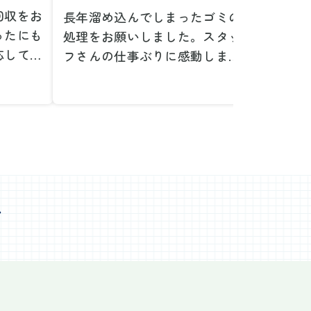
回収をお
長年溜め込んでしまったゴミの
粗大ゴ
ったにも
処理をお願いしました。スタッ
が、想
応してい
フさんの仕事ぶりに感動しまし
で驚き
たです。
た。きれいになった家を見て、
運び出
なって応
またここで新しいスタートが切
かった
ぜひお願
れそうです。本当にありがとう
た。料
。
ございました。
願いで
べない重
作業前の見積もりや説明も非常
さらに
く運び出
にわかりやすく、安心してお願
を傷つ
スなく作
いすることができました。作業
払いな
ました。
心
中も不安に思うことがあればす
印象的
た時の価
ぐに相談に乗ってくださり、一
周囲へ
で、追加
緒に解決策を考えていただけた
民への
なく安心
ので、とても信頼感を持って進
配って
後の片付
めることができました。家の状
作業を
わり、新
態がここまで変わるとは思わな
ず、終