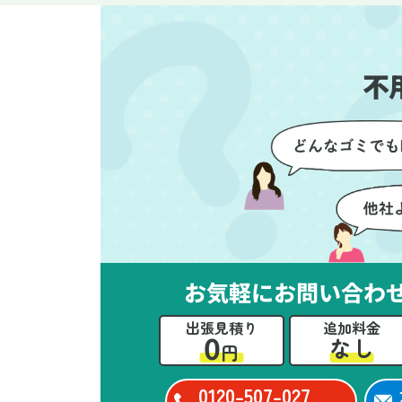
す。家族それぞれが必要なもの
に
を確認しながら進めることがで
か
き、安心感を持って作業をお任
に
不
せできました。さらに、作業終
て
了後には部屋全体を清掃してい
だ
ただき、まるで新しい家のよう
さ
な清潔感に感動しました。
ル
い
立
か
思
お気軽にお問い合わ
ー
た
出張見積り
追加料金
0
なし
円
0120-507-027