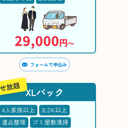
29,000
円
〜
フォームで申込み
せ放題
XLパック
4人家族以上
3LDK以上
遺品整理
ゴミ屋敷清掃