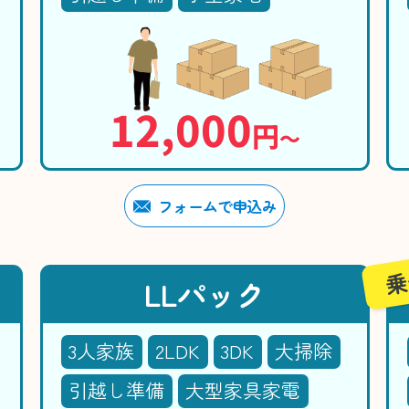
12,000
円
〜
フォームで申込み
乗
LLパック
3人家族
2LDK
3DK
大掃除
引越し準備
大型家具家電