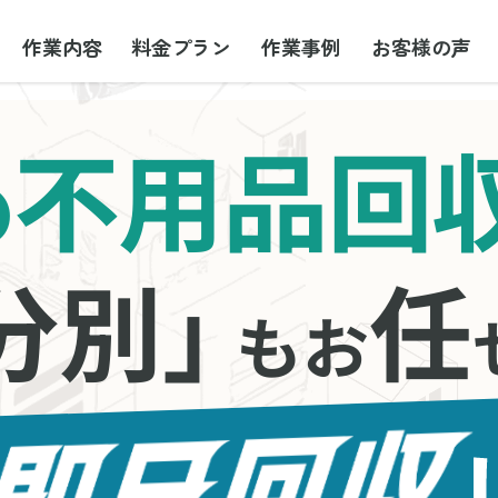
作業内容
料金プラン
作業事例
お客様の声
不用品回
の
分別」
任
もお