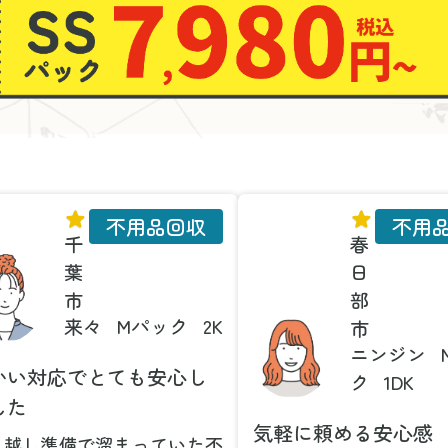
不用品回収
不用
千
春
葉
日
市
部
来々
Mパック
2K
市
ニンジン
かい対応でとても安心し
ク
1DK
した
気軽に頼める安心感
っ越し準備で溜まっていた不