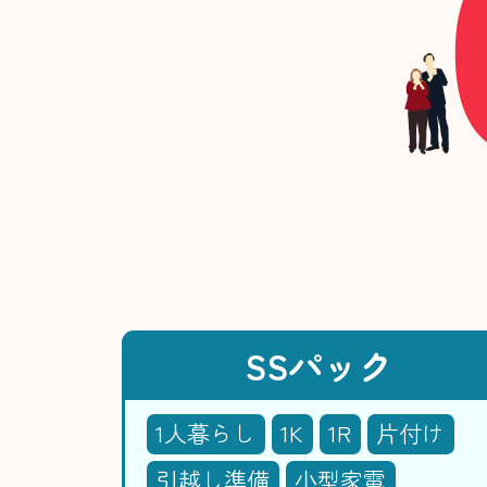
SSパック
1人暮らし
1K
1R
片付け
引越し準備
小型家電