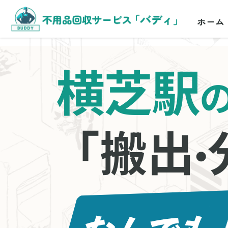
ホーム
横芝駅
「搬出
・