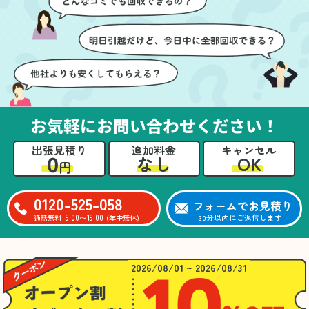
ても嬉しかったです。作
進めることができ、安心
業が終わった後には、こ
感を持って作業をお任せ
ちらからお願いしなくて
できました。さらに、作
も部屋を簡単に清掃して
業終了後には部屋全体を
いただけたのも好印象で
清掃していただき、まる
した。
で新しい家のような清潔
さらに、分別の仕方やリ
感に感動しました。
サイクル可能なものにつ
お気軽にお問い合わせください！
いても教えていただき、
今後の片付けにも役立つ
出張見積り
追加料金
キャンセル
知識が増えました。また
0
OK
なし
円
何かあれば、ぜひお願い
したいと思っています。
心のこもったサービスを
0120-525-058
フォームでお見積り
ありがとうございまし
9:00〜19:00
30分以内にご返信します
通話無料
(年中無休)
た。
2026/08/01 ~ 2026/08/31