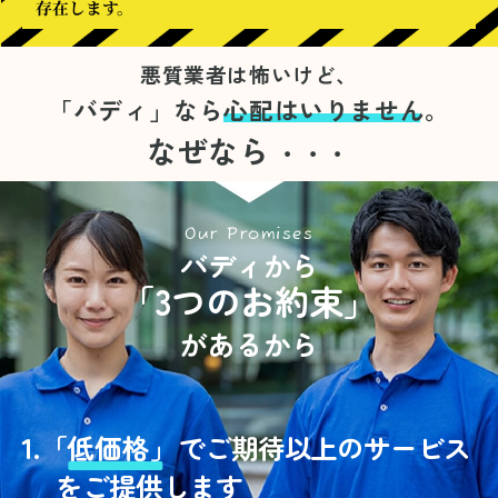
存在します。
悪質業者は怖いけど、
「バディ」なら
心配はいりません。
なぜなら
・・・
Our Promises
バディから
「3つのお約束」
があるから
1.
「
低価格」
でご期待以上のサービス
をご提供します