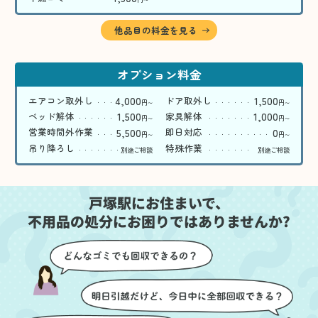
〜
他品目の料金を見る
オプション料金
4,000
1,500
エアコン取外し
ドア取外し
円
円
〜
〜
1,500
1,000
ベッド解体
家具解体
円
円
〜
〜
5,500
0
営業時間外作業
即日対応
円
円
〜
〜
吊り降ろし
特殊作業
別途ご相談
別途ご相談
戸塚駅にお住まいで、
不用品の処分にお困りではありませんか?