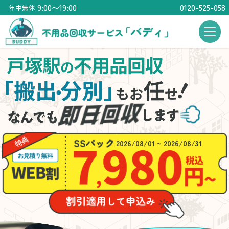
9:00〜19:00
0120-525-058
年中無休
戸塚駅
不用品回収
の
！
「搬出
分別」
任
・
もお
せ
2026/08/01 ~ 2026/08/31