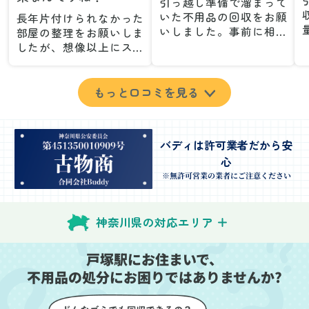
引っ越し準備で溜まって
いた不用品の回収をお願
長年片付けられなかった
いしました。事前に相談
部屋の整理をお願いしま
した際も丁寧な対応で、
したが、想像以上にスム
安心して当日を迎えるこ
ーズで驚きました。家族
とができました。特に、
が集めた物や古い家具が
古い家具や壊れた家電な
多く、自分たちだけでは
もっと口コミを見る
ど、処分が難しいものが
どうにもならない状態で
多かったのですが、手際
したが、スタッフの皆さ
よく対応していただき驚
んが手際よく片付けてく
バディは許可業者だから安
きました。
れたので、部屋が驚くほ
心
当日は2名のスタッフが来
どスッキリしました。自
てくださり、作業の流れ
分では手が回らなかった
※無許可営業の業者にご注意ください
や注意点をしっかり説明
場所も含め、プロの力を
していただけたので、こ
実感しました。
ちらも安心感を持って作
特に、物が散乱していた
神奈川県の対応エリア
業を見守ることができま
部屋の整理や、細かなア
した。運び出しの際も、
イテムの仕分けを迅速か
戸塚駅にお住まいで、
壁や床を傷つけないよう
つ丁寧に対応していただ
不用品の処分にお困りではありませんか?
に細心の注意を払ってい
けたのがありがたかった
ただき、家全体がスムー
です。家族それぞれが必
ズに片付いていくのがと
要なものを確認しながら