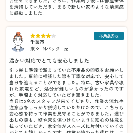
お任せできました。さらに、作業終了後には部屋全体
を清掃していただき、まるで新しい家のような清潔感
に感動しました。
不用品回収
千葉市
来々
Mパック
2K
温かい対応でとても安心しました
引っ越し準備で溜まっていた不用品の回収をお願いし
ました。事前に相談した際も丁寧な対応で、安心して
当日を迎えることができました。特に、古い家具や壊
れた家電など、処分が難しいものが多かったのです
が、手際よく対応していただき驚きました。
当日は2名のスタッフが来てくださり、作業の流れや
注意点をしっかり説明していただけたので、こちらも
安心感を持って作業を見守ることができました。運び
出しの際も、壁や床を傷つけないように細心の注意を
払っていただき、家全体がスムーズに片付いていくの
がとても嬉しかったです。作業が終わった後には、こ