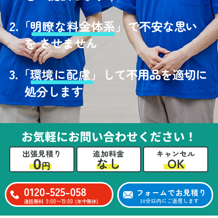
2.
「
明瞭な料金体系」
で不安な思い
を させません
3.
「
環境に配慮」
して不用品を適切に
処分します
お気軽にお問い合わせください！
出張見積り
追加料金
キャンセル
0
OK
なし
円
0120-525-058
フォームでお見積り
9:00〜19:00
30分以内にご返信します
通話無料
(年中無休)