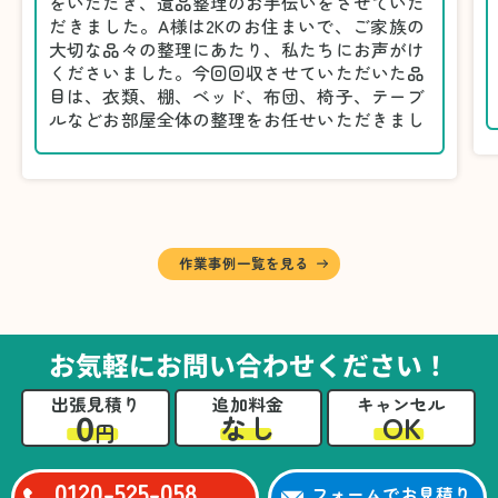
をいただき、遺品整理のお手伝いをさせていた
だきました。A様は2Kのお住まいで、ご家族の
大切な品々の整理にあたり、私たちにお声がけ
くださいました。今回回収させていただいた品
目は、衣類、棚、ベッド、布団、椅子、テーブ
ルなどお部屋全体の整理をお任せいただきまし
た。
遺品整理は物品の量だけでなく、故人への思い
が込められている分、慎重な対応が求められる
作業です。そのため、A様としっかりとお話し
しながら、不要品と大切に保管される品を丁寧
に仕分けしました。
作業事例一覧を見る
A様から「手際よく進めてくれて助かりまし
た。自分たちだけではここまできちんと整理す
るのは難しかったと思います」との温かいお言
葉をいただきました。遺品整理という心の負担
お気軽にお問い合わせください！
が大きい作業において、少しでもA様の力にな
れたことをスタッフ一同嬉しく思います。
出張見積り
追加料金
キャンセル
0
OK
なし
円
0120-525-058
フォームでお見積り