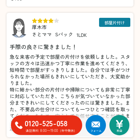
部屋片付け
厚木市
さとママ
Sパック
1LDK
手際の良さに驚きました！
急な来客の予定で部屋の片付けを依頼しました。スタ
ッフの方々は迅速かつ丁寧に作業を進めてくださり、
短時間で部屋がすっきりしました。自分では手がつけ
られなかった場所もきれいにしていただき、大変助か
りました。
特に細かい部分の片付けや掃除についても非常に丁寧
に対応していただき、こちらが気づいていなかった部
分まできれいにしてくださったのには驚きました。ま
た、不要品の仕分けについても一つひとつ確認を取っ
てくださったため、安心してお任せすることができま
0120-525-058
した。おかげで気持ちよく来客を迎えることができ、
本当に感謝しています。
8:00〜19:00
通話無料
(年中無休)
フォーム
料金