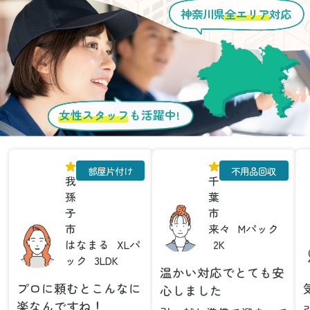
神奈川県
全エリア
対応
女性スタッフ
も活躍中!
部屋片付け
不用品回収
我
千
孫
葉
子
市
市
来々
Mパック
はなまる
XLパ
2K
ック
3LDK
温かい対応でとても安
プロに頼むとこんなに
心しました
楽なんですね！