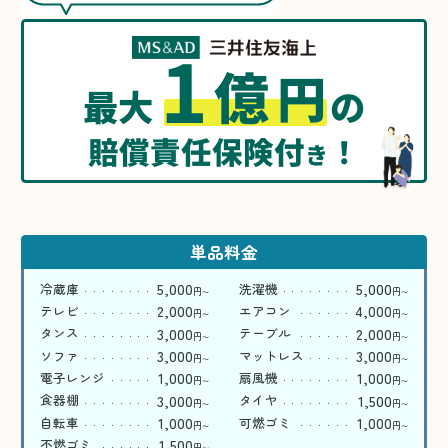
1
億
円
最大
の
賠償責任保険付
！
き
単品料金
5,000
5,000
冷蔵庫
洗濯機
円
円
〜
〜
2,000
4,000
テレビ
エアコン
円
円
〜
〜
3,000
2,000
タンス
テーブル
円
円
〜
〜
3,000
3,000
ソファ
マットレス
円
円
〜
〜
1,000
1,000
電子レンジ
扇風機
円
円
〜
〜
3,000
1,500
食器棚
タイヤ
円
円
〜
〜
1,000
1,000
自転車
可燃ゴミ
円
円
〜
〜
1,500
不燃ゴミ
円