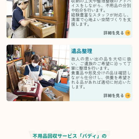
収納の工夫や整理整頓のアドバ
イスをしながら、不用品の分別
や処分を行います。
経験豊富なスタッフが対応し、
清潔で心地よい空間づくりを支
援します。
詳細を見る
遺品整理
故人の思い出の品を大切に扱
い、ご遺族のご希望に沿って丁
寧に整理を行います。
貴重品や形見分けの品は確認し
ながら仕分けし、供養を希望さ
れる品があれば適切に対応いた
します。
詳細を見る
不用品回収サービス「バディ」の