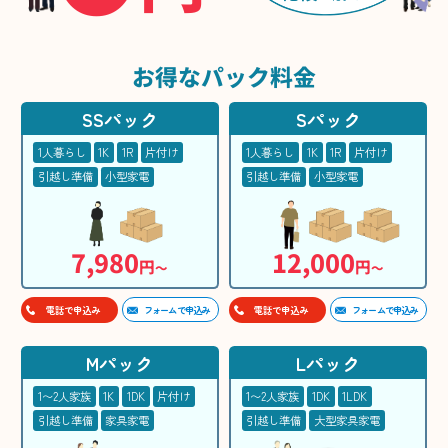
お得な
パック料金
SSパック
Sパック
1人暮らし
1K
1R
片付け
1人暮らし
1K
1R
片付け
引越し準備
小型家電
引越し準備
小型家電
7,980
12,000
円
円
〜
〜
フォームで申込み
フォームで申込み
電話で申込み
電話で申込み
Mパック
Lパック
1〜2人家族
1K
1DK
片付け
1〜2人家族
1DK
1LDK
引越し準備
家具家電
引越し準備
大型家具家電