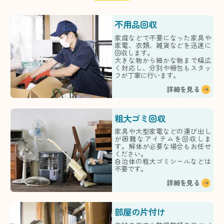
不用品回収
家庭などで不要になった家具や
家電、衣類、雑貨などを迅速に
回収します。
大きな物から細かな物まで幅広
く対応し、分別や梱包もスタッ
フが丁寧に行います。
詳細を見る
粗大ゴミ回収
家具や大型家電などの運び出し
が困難なアイテムを回収しま
す。解体が必要な場合もお任せ
ください。
自治体の粗大ゴミシールなどは
不要です。
詳細を見る
部屋の片付け