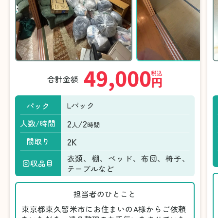
49,000
税込
合計金額
円
Lパック
パック
2
/2
人数/時間
人
時間
2K
間取り
衣類、棚、ベッド、布団、椅子、
回収品目
テーブルなど
担当者のひとこと
東京都東久留米市にお住まいのA様からご依頼