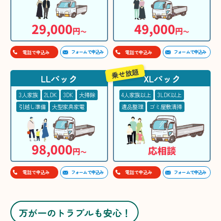
29,000
49,000
円
円
〜
〜
フォームで申込み
フォームで申込み
電話で申込み
電話で申込み
乗せ放題
LLパック
XLパック
3人家族
2LDK
3DK
大掃除
4人家族以上
3LDK以上
引越し準備
大型家具家電
遺品整理
ゴミ屋敷清掃
98,000
応相談
円
〜
フォームで申込み
フォームで申込み
電話で申込み
電話で申込み
万が一のトラブルも安心！