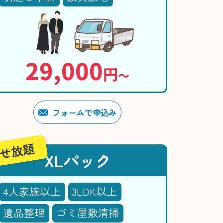
29,000
円
〜
フォームで申込み
せ放題
XLパック
4人家族以上
3LDK以上
遺品整理
ゴミ屋敷清掃