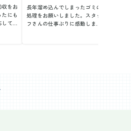
回収をお
長年溜め込んでしまったゴミの
粗大ゴ
ったにも
処理をお願いしました。スタッ
が、想
応してい
フさんの仕事ぶりに感動しまし
で驚き
たです。
た。きれいになった家を見て、
運び出
なって応
またここで新しいスタートが切
かった
ぜひお願
れそうです。本当にありがとう
た。料
。
ございました。
願いで
べない重
作業前の見積もりや説明も非常
さらに
く運び出
にわかりやすく、安心してお願
を傷つ
スなく作
いすることができました。作業
払いな
ました。
心
中も不安に思うことがあればす
印象的
た時の価
ぐに相談に乗ってくださり、一
周囲へ
で、追加
緒に解決策を考えていただけた
民への
なく安心
ので、とても信頼感を持って進
配って
後の片付
めることができました。家の状
作業を
わり、新
態がここまで変わるとは思わな
ず、終