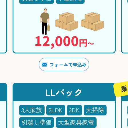
12,000
円
〜
フォームで申込み
乗
LLパック
3人家族
2LDK
3DK
大掃除
引越し準備
大型家具家電