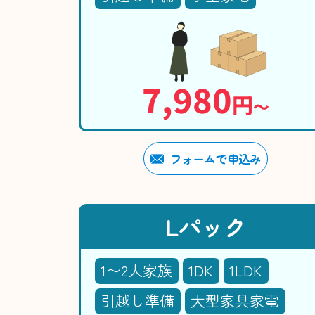
7,980
円
〜
フォームで申込み
Lパック
1〜2人家族
1DK
1LDK
引越し準備
大型家具家電