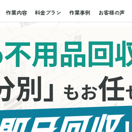
作業内容
料金プラン
作業事例
お客様の声
不用品回
の
分別」
任
もお