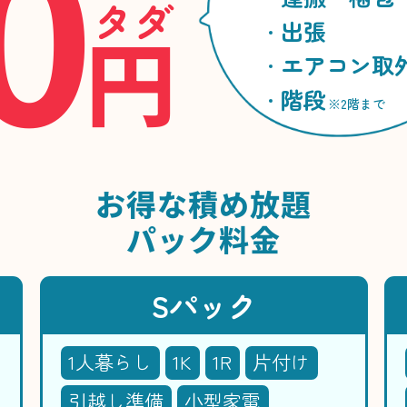
0
タダ
円
出張
エアコン取
階段
※2階まで
お得な
積め放題
パック料金
Sパック
1人暮らし
1K
1R
片付け
引越し準備
小型家電