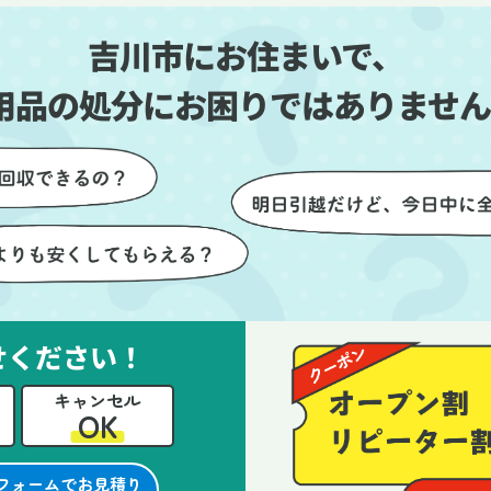
しい生活をスムーズに
片付いていくのがとても嬉し
吉川市にお住まいで、
とができました。
ったです。作業が終わった後
は、こちらからお願いしなく
用品の処分にお困りではありません
も部屋を簡単に清掃していた
けたのも好印象でした。
らに、分別の仕方やリサイク
可能なものについても教えて
ただき、今後の片付けにも役
つ知識が増えました。また何
あれば、ぜひお願いしたいと
っています。心のこもったサ
せください！
ビスをありがとうございまし
。
キャンセル
OK
フォームでお見積り