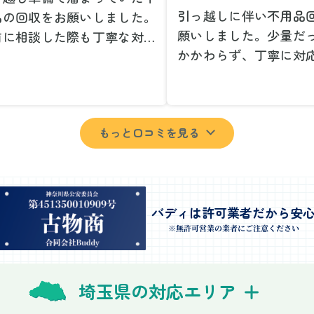
引っ越しに伴い不用品
品の回収をお願いしました。
願いしました。少量だ
前に相談した際も丁寧な対応
かかわらず、丁寧に対
、安心して当日を迎えること
ただけてとても良かっ
できました。特に、古い家具
小さな相談にも親身に
壊れた家電など、処分が難し
じてくださり、次回も
ものが多かったのですが、手
もっと口コミを見る
いしたいと思いました
よく対応していただき驚きま
特に、自分では持ち運
た。
い家具や家電も手際よ
日は2名のスタッフが来てく
していただき、ストレ
さり、作業の流れや注意点を
業を終えることができ
バディは許可業者だから安
っかり説明していただけたの
事前に見積もりを取っ
※無許可営業の業者にご注意ください
、こちらも安心感を持って作
格がそのままだったの
を見守ることができました。
費用を気にする必要も
び出しの際も、壁や床を傷つ
埼玉県の対応エリア
できました。引っ越し
ないように細心の注意を払っ
けが想像以上に早く終
いただき、家全体がスムーズ