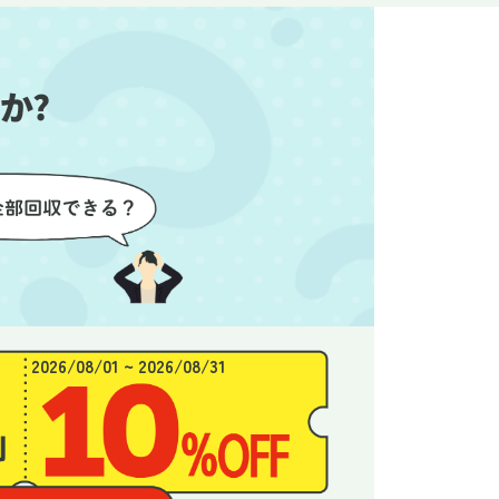
始めるこ
かったので、お願いして本当に
き、と
良かったと思います。
できま
か?
2026/08/01 ~ 2026/08/31