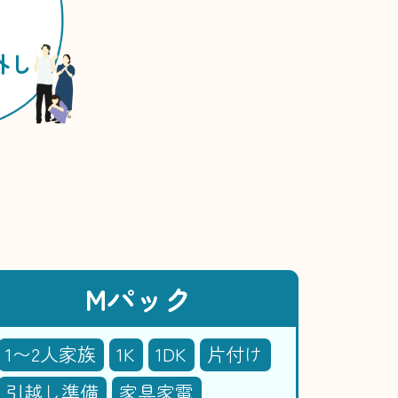
外し
Mパック
1〜2人家族
1K
1DK
片付け
引越し準備
家具家電