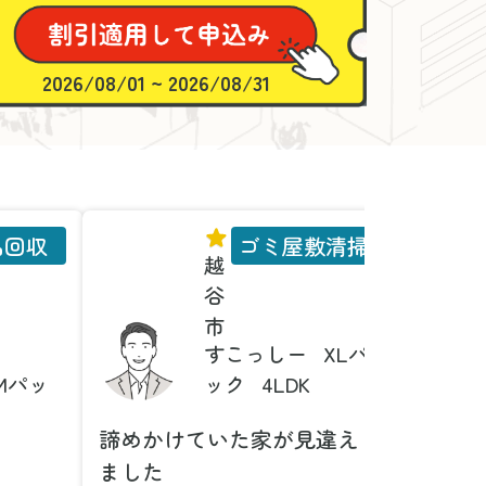
2026/08/01 ~ 2026/08/31
品回収
ゴミ屋敷清掃
越
谷
市
すこっしー
XLパ
Mパッ
ック
4LDK
諦めかけていた家が見違え
家具の
ました
とは！