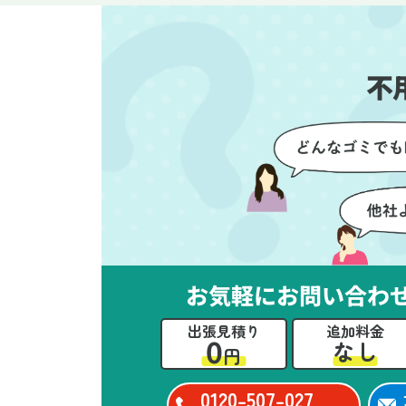
す。家族それぞれが必要なもの
に
を確認しながら進めることがで
か
き、安心感を持って作業をお任
に
不
せできました。さらに、作業終
て
了後には部屋全体を清掃してい
だ
ただき、まるで新しい家のよう
さ
な清潔感に感動しました。
ル
い
立
か
思
お気軽にお問い合わ
ー
た
出張見積り
追加料金
0
なし
円
0120-507-027