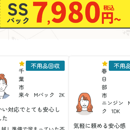
不用品回収
不用
千
春
葉
日
市
部
来々
Mパック
2K
市
ニンジン
かい対応でとても安心し
ク
1DK
した
気軽に頼める安心感
っ越し準備で溜まっていた不