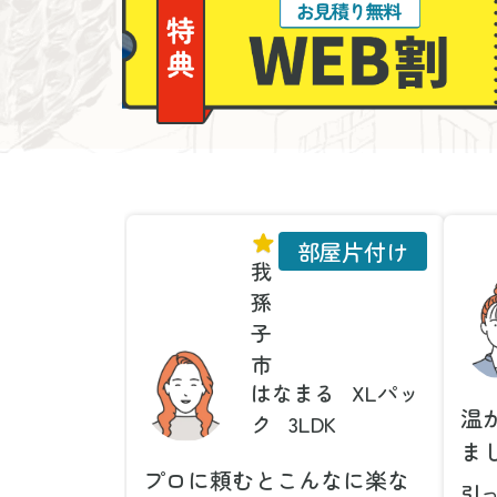
部屋片付け
我
孫
子
市
はなまる
XLパッ
温
ク
3LDK
ま
プロに頼むとこんなに楽な
引