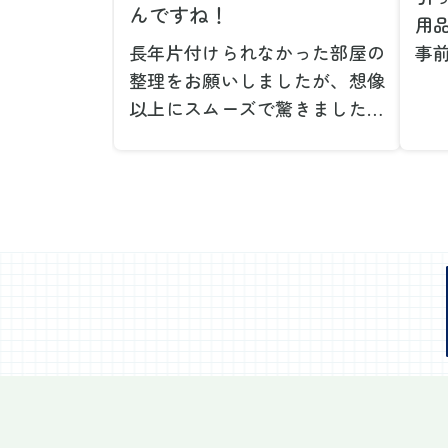
んですね！
用
長年片付けられなかった部屋の
事
整理をお願いしましたが、想像
で
以上にスムーズで驚きました。
が
家族が集めた物や古い家具が多
や
く、自分たちだけではどうにも
い
ならない状態でしたが、スタッ
際
フの皆さんが手際よく片付けて
し
くれたので、部屋が驚くほどス
当
ッキリしました。自分では手が
だ
回らなかった場所も含め、プロ
し
の力を実感しました。
で
特に、物が散乱していた部屋の
業
整理や、細かなアイテムの仕分
運
けを迅速かつ丁寧に対応してい
け
ただけたのがありがたかったで
て