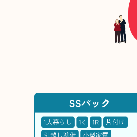
SSパック
1人暮らし
1K
1R
片付け
引越し準備
小型家電