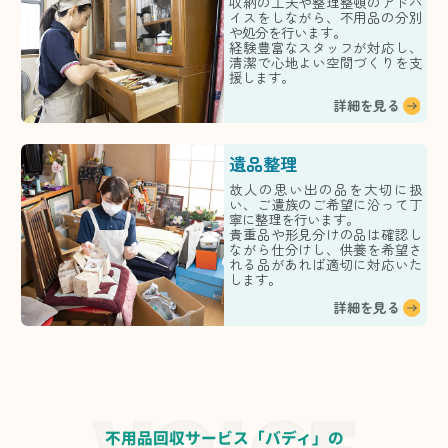
収納の工夫や整理整頓のアドバ
イスをしながら、不用品の分別
や処分を行います。
経験豊富なスタッフが対応し、
清潔で心地よい空間づくりを支
援します。
詳細を見る
遺品整理
故人の思い出の品を大切に扱
い、ご遺族のご希望に沿って丁
寧に整理を行います。
貴重品や形見分けの品は確認し
ながら仕分けし、供養を希望さ
れる品があれば適切に対応いた
します。
詳細を見る
不用品回収サービス「バディ」の