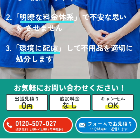
2.
「
明瞭な料金体系」
で不安な思い
を させません
3.
「
環境に配慮」
して不用品を適切に
処分します
お気軽にお問い合わせください！
出張見積り
追加料金
キャンセル
0
OK
なし
円
0120-507-027
フォームでお見積り
9:00〜19:00
30分以内にご返信します
通話無料
(年中無休)