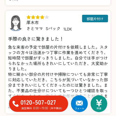
部屋片付け
厚木市
さとママ
Sパック
1LDK
手際の良さに驚きました！
急な来客の予定で部屋の片付けを依頼しました。スタ
ッフの方々は迅速かつ丁寧に作業を進めてくださり、
短時間で部屋がすっきりしました。自分では手がつけ
られなかった場所もきれいにしていただき、大変助か
りました。
特に細かい部分の片付けや掃除についても非常に丁寧
に対応していただき、こちらが気づいていなかった部
分まできれいにしてくださったのには驚きました。ま
た、不要品の仕分けについても一つひとつ確認を取っ
てくださったため、安心してお任せすることができま
0120-507-027
した。おかげで気持ちよく来客を迎えることができ、
本当に感謝しています。
8:00〜19:00
通話無料
(年中無休)
フォーム
料金