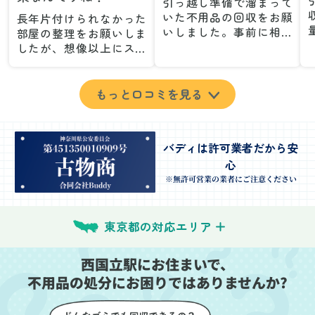
引っ越し準備で溜まって
いた不用品の回収をお願
長年片付けられなかった
いしました。事前に相談
部屋の整理をお願いしま
した際も丁寧な対応で、
したが、想像以上にスム
安心して当日を迎えるこ
ーズで驚きました。家族
とができました。特に、
が集めた物や古い家具が
古い家具や壊れた家電な
多く、自分たちだけでは
もっと口コミを見る
ど、処分が難しいものが
どうにもならない状態で
多かったのですが、手際
したが、スタッフの皆さ
よく対応していただき驚
んが手際よく片付けてく
バディは許可業者だから安
きました。
れたので、部屋が驚くほ
心
当日は2名のスタッフが来
どスッキリしました。自
てくださり、作業の流れ
分では手が回らなかった
※無許可営業の業者にご注意ください
や注意点をしっかり説明
場所も含め、プロの力を
していただけたので、こ
実感しました。
ちらも安心感を持って作
特に、物が散乱していた
東京都の対応エリア
業を見守ることができま
部屋の整理や、細かなア
した。運び出しの際も、
イテムの仕分けを迅速か
西国立駅にお住まいで、
壁や床を傷つけないよう
つ丁寧に対応していただ
不用品の処分にお困りではありませんか?
に細心の注意を払ってい
けたのがありがたかった
ただき、家全体がスムー
です。家族それぞれが必
ズに片付いていくのがと
要なものを確認しながら