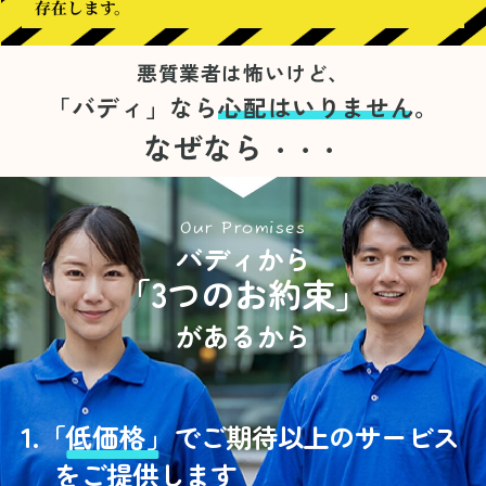
存在します。
悪質業者は怖いけど、
「バディ」なら
心配はいりません。
なぜなら
・・・
Our Promises
バディから
「3つのお約束」
があるから
1.
「
低価格」
でご期待以上のサービス
をご提供します