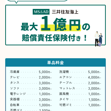
1
億
円
最大
の
賠償責任保険付
！
き
単品料金
5,000
5,000
冷蔵庫
洗濯機
円
円
〜
〜
2,000
4,000
テレビ
エアコン
円
円
〜
〜
3,000
2,000
タンス
テーブル
円
円
〜
〜
3,000
3,000
ソファ
マットレス
円
円
〜
〜
1,000
1,000
電子レンジ
扇風機
円
円
〜
〜
3,000
1,500
食器棚
タイヤ
円
円
〜
〜
1,000
1,000
自転車
可燃ゴミ
円
円
〜
〜
1,500
不燃ゴミ
円