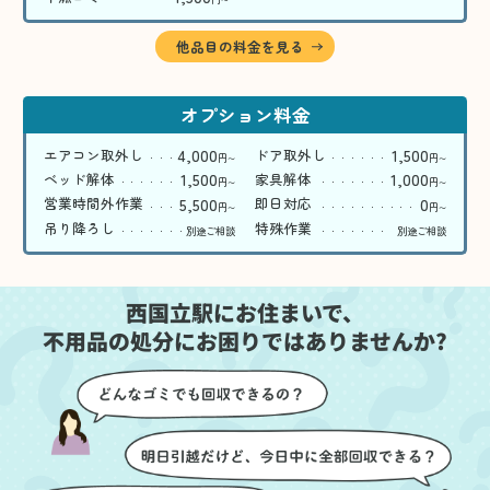
〜
他品目の料金を見る
オプション料金
4,000
1,500
エアコン取外し
ドア取外し
円
円
〜
〜
1,500
1,000
ベッド解体
家具解体
円
円
〜
〜
5,500
0
営業時間外作業
即日対応
円
円
〜
〜
吊り降ろし
特殊作業
別途ご相談
別途ご相談
西国立駅にお住まいで、
不用品の処分にお困りではありませんか?