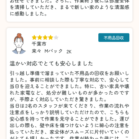
お任せできました。さらに、作業終了後には部屋全体
を清掃していただき、まるで新しい家のような清潔感
に感動しました。
不用品回収
千葉市
来々
Mパック
2K
温かい対応でとても安心しました
引っ越し準備で溜まっていた不用品の回収をお願いし
ました。事前に相談した際も丁寧な対応で、安心して
当日を迎えることができました。特に、古い家具や壊
れた家電など、処分が難しいものが多かったのです
が、手際よく対応していただき驚きました。
当日は2名のスタッフが来てくださり、作業の流れや
注意点をしっかり説明していただけたので、こちらも
安心感を持って作業を見守ることができました。運び
出しの際も、壁や床を傷つけないように細心の注意を
払っていただき、家全体がスムーズに片付いていくの
がとても嬉しかったです。作業が終わった後には、こ