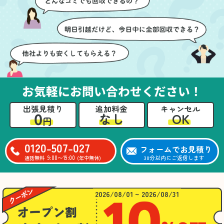
ても嬉しかったです。作
進めることができ、安心
業が終わった後には、こ
感を持って作業をお任せ
ちらからお願いしなくて
できました。さらに、作
も部屋を簡単に清掃して
業終了後には部屋全体を
いただけたのも好印象で
清掃していただき、まる
した。
で新しい家のような清潔
さらに、分別の仕方やリ
感に感動しました。
サイクル可能なものにつ
お気軽にお問い合わせください！
いても教えていただき、
今後の片付けにも役立つ
出張見積り
追加料金
キャンセル
知識が増えました。また
0
OK
なし
円
何かあれば、ぜひお願い
したいと思っています。
心のこもったサービスを
0120-507-027
フォームでお見積り
ありがとうございまし
9:00〜19:00
30分以内にご返信します
通話無料
(年中無休)
た。
2026/08/01 ~ 2026/08/31