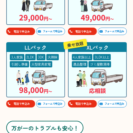
29,000
49,000
円
円
〜
〜
フォームで申込み
フォームで申込み
電話で申込み
電話で申込み
乗せ放題
LLパック
XLパック
3人家族
2LDK
3DK
大掃除
4人家族以上
3LDK以上
引越し準備
大型家具家電
遺品整理
ゴミ屋敷清掃
98,000
応相談
円
〜
フォームで申込み
フォームで申込み
電話で申込み
電話で申込み
万が一のトラブルも安心！