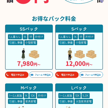
お得な
パック料金
SSパック
Sパック
1人暮らし
1K
1R
片付け
1人暮らし
1K
1R
片付け
引越し準備
小型家電
引越し準備
小型家電
7,980
12,000
円
円
〜
〜
フォームで申込み
フォームで申込み
電話で申込み
電話で申込み
Mパック
Lパック
1〜2人家族
1K
1DK
片付け
1〜2人家族
1DK
1LDK
引越し準備
家具家電
引越し準備
大型家具家電