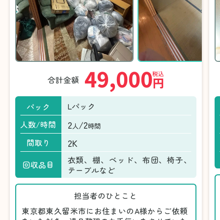
49,000
税込
合計金額
円
Lパック
パック
2
/2
人数/時間
人
時間
2K
間取り
衣類、棚、ベッド、布団、椅子、
回収品目
テーブルなど
担当者のひとこと
東京都東久留米市にお住まいのA様からご依頼