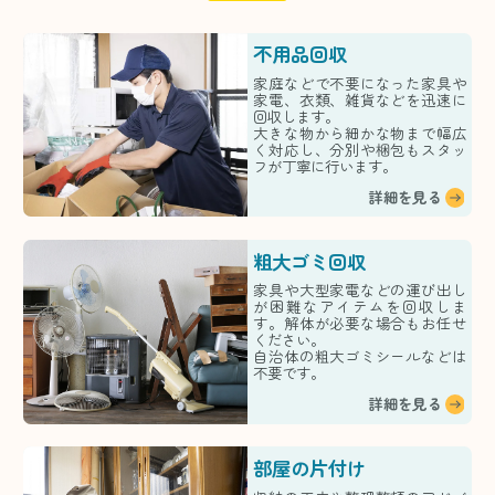
不用品回収
家庭などで不要になった家具や
家電、衣類、雑貨などを迅速に
回収します。
大きな物から細かな物まで幅広
く対応し、分別や梱包もスタッ
フが丁寧に行います。
詳細を見る
粗大ゴミ回収
家具や大型家電などの運び出し
が困難なアイテムを回収しま
す。解体が必要な場合もお任せ
ください。
自治体の粗大ゴミシールなどは
不要です。
詳細を見る
部屋の片付け