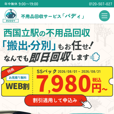
9:00〜19:00
0120-507-027
年中無休
西国立駅
不用品回収
の
！
「搬出
分別」
任
・
もお
せ
2026/08/01 ~ 2026/08/31