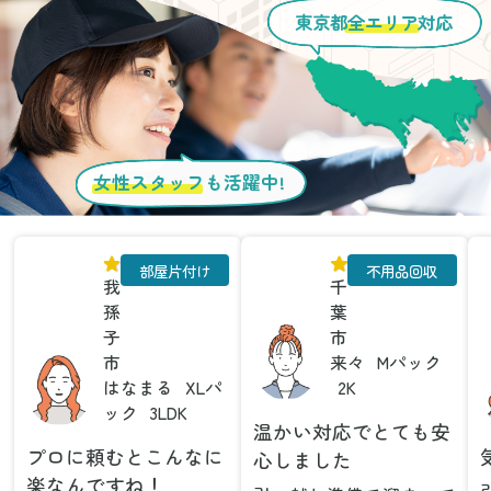
東京都
全エリア
対応
女性スタッフ
も活躍中!
部屋片付け
不用品回収
我
千
孫
葉
子
市
市
来々
Mパック
はなまる
XLパ
2K
ック
3LDK
温かい対応でとても安
プロに頼むとこんなに
心しました
楽なんですね！