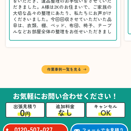
をいただき、遺品整理のお手伝いをさせていた
だきました。A様は2Kのお住まいで、ご家族の
大切な品々の整理にあたり、私たちにお声がけ
くださいました。今回回収させていただいた品
目は、衣類、棚、ベッド、布団、椅子、テーブ
ルなどお部屋全体の整理をお任せいただきまし
た。
遺品整理は物品の量だけでなく、故人への思い
が込められている分、慎重な対応が求められる
作業です。そのため、A様としっかりとお話し
しながら、不要品と大切に保管される品を丁寧
に仕分けしました。
作業事例一覧を見る
A様から「手際よく進めてくれて助かりまし
た。自分たちだけではここまできちんと整理す
るのは難しかったと思います」との温かいお言
葉をいただきました。遺品整理という心の負担
お気軽にお問い合わせください！
が大きい作業において、少しでもA様の力にな
れたことをスタッフ一同嬉しく思います。
出張見積り
追加料金
キャンセル
0
OK
なし
円
0120-507-027
フォームでお見積り