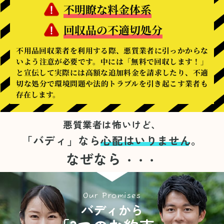
不明瞭な料金体系
回収品の不適切処分
不用品回収業者を利用する際、悪質業者に引っかからな
いよう注意が必要です。中には「無料で回収します！」
と宣伝して実際には高額な追加料金を請求したり、不適
切な処分で環境問題や法的トラブルを引き起こす業者も
存在します。
悪質業者は怖いけど、
「バディ」なら
心配はいりません。
なぜなら
・・・
Our Promises
バディから