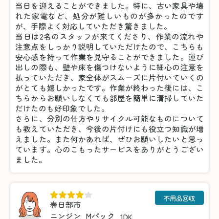
当日を迎えることができました。特に、古い家具や壊
れた家電など、処分が難しいものが多かったのです
が、手際よく対応していただき驚きました。
当日は2名のスタッフが来てくださり、作業の流れや
注意点をしっかり説明していただけたので、こちらも
安心感を持って作業を見守ることができました。運び
出しの際も、壁や床を傷つけないように細心の注意を
払っていただき、家全体がスムーズに片付いていくの
がとても嬉しかったです。作業が終わった後には、こ
ちらからお願いしなくても部屋を簡単に清掃していた
だけたのも好印象でした。
さらに、分別の仕方やリサイクル可能なものについて
も教えていただき、今後の片付けにも役立つ知識が増
えました。また何かあれば、ぜひお願いしたいと思っ
ています。心のこもったサービスをありがとうござい
ました。
不用品回収
春日部市
ニンジン
Mパック
1DK