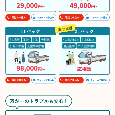
29,000
49,000
円
円
〜
〜
フォームで申込み
フォームで申込み
電話で申込み
電話で申込み
乗せ放題
LLパック
XLパック
3人家族
2LDK
3DK
大掃除
4人家族以上
3LDK以上
引越し準備
大型家具家電
遺品整理
ゴミ屋敷清掃
98,000
応相談
円
〜
フォームで申込み
フォームで申込み
電話で申込み
電話で申込み
万が一のトラブルも安心！