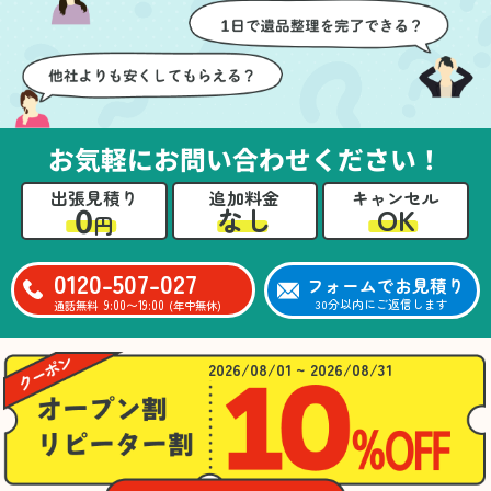
壁や床を傷つけないよう
つ丁寧に対応していただ
に細心の注意を払ってい
けたのがありがたかった
ただき、家全体がスムー
です。家族それぞれが必
ズに片付いていくのがと
要なものを確認しながら
ても嬉しかったです。作
進めることができ、安心
業が終わった後には、こ
感を持って作業をお任せ
お気軽にお問い合わせください！
ちらからお願いしなくて
できました。さらに、作
も部屋を簡単に清掃して
業終了後には部屋全体を
出張見積り
追加料金
キャンセル
いただけたのも好印象で
清掃していただき、まる
0
OK
なし
円
した。
で新しい家のような清潔
さらに、分別の仕方やリ
感に感動しました。
サイクル可能なものにつ
0120-507-027
フォームでお見積り
いても教えていただき、
9:00〜19:00
30分以内にご返信します
通話無料
(年中無休)
今後の片付けにも役立つ
知識が増えました。また
何かあれば、ぜひお願い
2026/08/01 ~ 2026/08/31
したいと思っています。
心のこもったサービスを
ありがとうございまし
た。