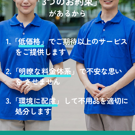
「3つのお約束」
があるから
1.
「
低価格」
でご期待以上のサービス
をご提供します
2.
「
明瞭な料金体系」
で不安な思い
を させません
3.
「
環境に配慮」
して不用品を適切に
処分します