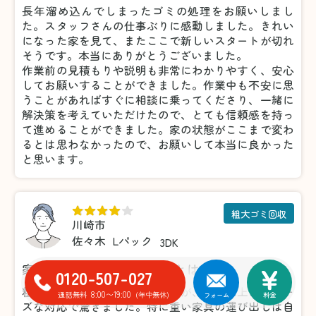
長年溜め込んでしまったゴミの処理をお願いしまし
た。スタッフさんの仕事ぶりに感動しました。きれい
になった家を見て、またここで新しいスタートが切れ
そうです。本当にありがとうございました。
作業前の見積もりや説明も非常にわかりやすく、安心
してお願いすることができました。作業中も不安に思
うことがあればすぐに相談に乗ってくださり、一緒に
解決策を考えていただけたので、とても信頼感を持っ
て進めることができました。家の状態がここまで変わ
るとは思わなかったので、お願いして本当に良かった
と思います。
粗大ゴミ回収
川崎市
佐々木
Lパック
3DK
家具の処分がこんなに楽だとは！
0120-507-027
粗大ゴミの処分で利用しましたが、想像以上にスムー
8:00〜19:00
通話無料
(年中無休)
フォーム
料金
ズな対応で驚きました。特に重い家具の運び出しは自