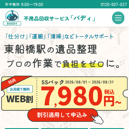
9:00〜19:00
0120-507-027
年中無休
「仕分け」
「運搬」
「清掃」
などトータルサポート
東船橋駅
遺品整理
の
作業
に。
プロの
で
負担をゼロ
2026/08/01 ~ 2026/08/31