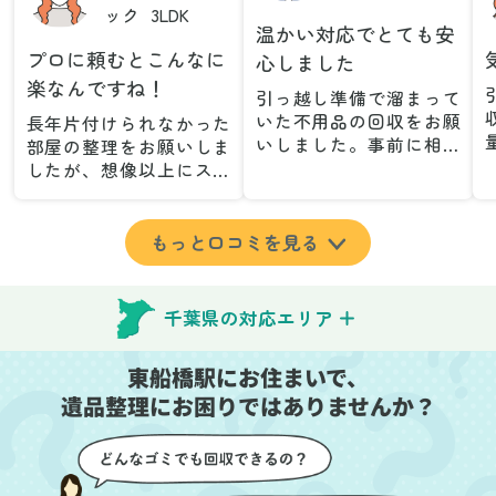
ック
3LDK
温かい対応でとても安
プロに頼むとこんなに
心しました
楽なんですね！
引っ越し準備で溜まって
いた不用品の回収をお願
長年片付けられなかった
いしました。事前に相談
部屋の整理をお願いしま
した際も丁寧な対応で、
したが、想像以上にスム
安心して当日を迎えるこ
ーズで驚きました。家族
とができました。特に、
が集めた物や古い家具が
古い家具や壊れた家電な
多く、自分たちだけでは
もっと口コミを見る
ど、処分が難しいものが
どうにもならない状態で
多かったのですが、手際
したが、スタッフの皆さ
よく対応していただき驚
んが手際よく片付けてく
千葉県の対応エリア
きました。
れたので、部屋が驚くほ
当日は2名のスタッフが来
どスッキリしました。自
東船橋駅にお住まいで、
てくださり、作業の流れ
分では手が回らなかった
や注意点をしっかり説明
遺品整理にお困りではありませんか？
場所も含め、プロの力を
していただけたので、こ
実感しました。
ちらも安心感を持って作
特に、物が散乱していた
業を見守ることができま
部屋の整理や、細かなア
した。運び出しの際も、
イテムの仕分けを迅速か