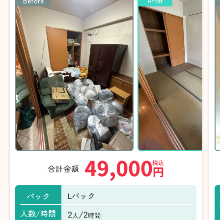
Before
After
49,000
税込
合計金額
円
Lパック
パック
2
/2
人数/時間
人
時間