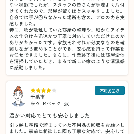
ない状態でしたが、スタッフの皆さんが手際よく片付
けてくれたので、部屋が驚くほどスッキリしました。
自分では手が回らなかった場所も含め、プロの力を実
感しました。
特に、物が散乱していた部屋の整理や、細かなアイテ
ムの仕分けを迅速かつ丁寧に対応していただけたのが
ありがたかったです。家族それぞれが必要なものを確
認しながら進めることができ、安心感を持って作業を
お任せできました。さらに、作業終了後には部屋全体
を清掃していただき、まるで新しい家のような清潔感
に感動しました。
不用品回収
千葉市
来々
Mパック
2K
温かい対応でとても安心しました
引っ越し準備で溜まっていた不用品の回収をお願いし
ました。事前に相談した際も丁寧な対応で、安心して