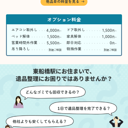
他品目の料金を見る
オプション料金
4,000
1,500
エアコン取外し
ドア取外し
円
円
〜
〜
1,500
1,000
ベッド解体
家具解体
円
円
〜
〜
5,500
0
営業時間外作業
即日対応
円
円
〜
〜
吊り降ろし
特殊作業
別途ご相談
別途ご相談
東船橋駅にお住まいで、
遺品整理にお困りではありませんか？