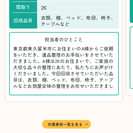
2K
間取り
衣類、棚、ベッド、布団、椅子、
回収品目
テーブルなど
担当者のひとこと
東京都東久留米市にお住まいのA様からご依頼
をいただき、遺品整理のお手伝いをさせていた
だきました。A様は2Kのお住まいで、ご家族の
大切な品々の整理にあたり、私たちにお声がけ
くださいました。今回回収させていただいた品
目は、衣類、棚、ベッド、布団、椅子、テーブ
ルなどお部屋全体の整理をお任せいただきまし
た。
遺品整理は物品の量だけでなく、故人への思い
が込められている分、慎重な対応が求められる
作業です。そのため、A様としっかりとお話し
しながら、不要品と大切に保管される品を丁寧
に仕分けしました。
作業事例一覧を見る
A様から「手際よく進めてくれて助かりまし