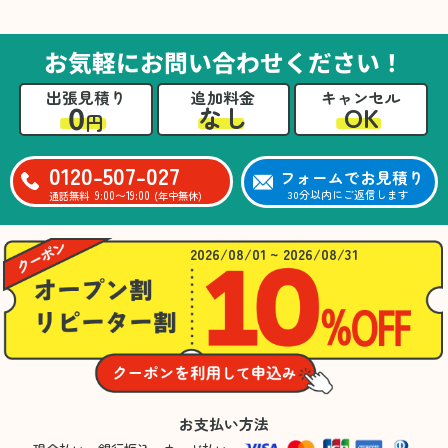
た。自分たちだけではここまできちんと整理す
るのは難しかったと思います」との温かいお言
葉をいただきました。遺品整理という心の負担
お気軽にお問い合わせください！
が大きい作業において、少しでもA様の力にな
れたことをスタッフ一同嬉しく思います。
出張見積り
追加料金
キャンセル
0
OK
なし
円
0120-507-027
フォームでお見積り
9:00〜19:00
30分以内にご返信します
通話無料
(年中無休)
2026/08/01 ~ 2026/08/31
お支払い方法