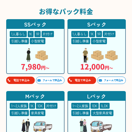
お得な
パック料金
SSパック
Sパック
1人暮らし
1K
1R
片付け
1人暮らし
1K
1R
片付け
引越し準備
小型家電
引越し準備
小型家電
7,980
12,000
円
円
〜
〜
フォームで申込み
フォームで申込み
電話で申込み
電話で申込み
Mパック
Lパック
1〜2人家族
1K
1DK
片付け
1〜2人家族
1DK
1LDK
引越し準備
家具家電
引越し準備
大型家具家電