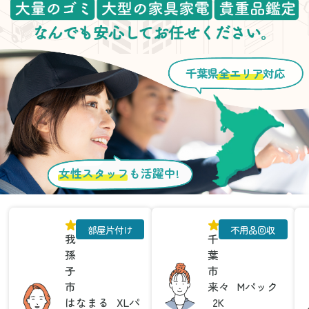
千葉県
全エリア
対応
女性スタッフ
も活躍中!
部屋片付け
不用品回収
我
千
孫
葉
子
市
市
来々
Mパック
はなまる
XLパ
2K