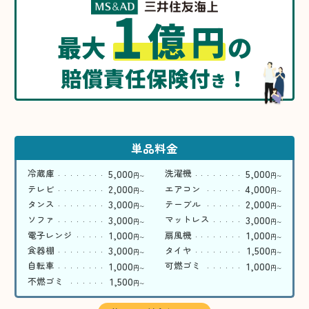
1
億
円
最大
の
賠償責任保険付
！
き
単品料金
5,000
5,000
冷蔵庫
洗濯機
円
円
〜
〜
2,000
4,000
テレビ
エアコン
円
円
〜
〜
3,000
2,000
タンス
テーブル
円
円
〜
〜
3,000
3,000
ソファ
マットレス
円
円
〜
〜
1,000
1,000
電子レンジ
扇風機
円
円
〜
〜
3,000
1,500
食器棚
タイヤ
円
円
〜
〜
1,000
1,000
自転車
可燃ゴミ
円
円
〜
〜
1,500
不燃ゴミ
円
〜