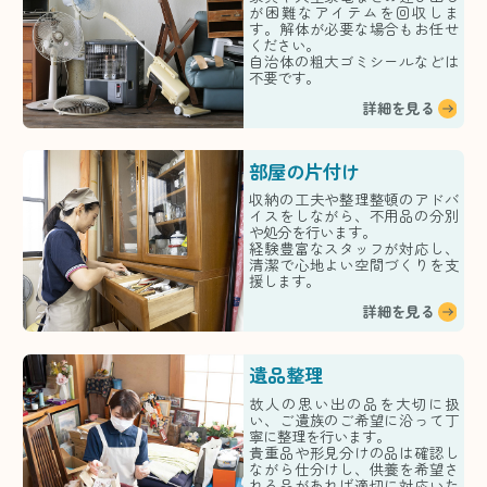
が困難なアイテムを回収しま
す。解体が必要な場合もお任せ
ください。
自治体の粗大ゴミシールなどは
不要です。
詳細を見る
部屋の片付け
収納の工夫や整理整頓のアドバ
イスをしながら、不用品の分別
や処分を行います。
経験豊富なスタッフが対応し、
清潔で心地よい空間づくりを支
援します。
詳細を見る
遺品整理
故人の思い出の品を大切に扱
い、ご遺族のご希望に沿って丁
寧に整理を行います。
貴重品や形見分けの品は確認し
ながら仕分けし、供養を希望さ
れる品があれば適切に対応いた