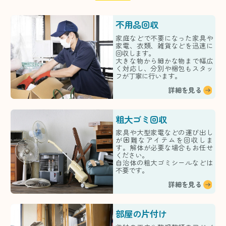
不用品回収
家庭などで不要になった家具や
家電、衣類、雑貨などを迅速に
回収します。
大きな物から細かな物まで幅広
く対応し、分別や梱包もスタッ
フが丁寧に行います。
詳細を見る
粗大ゴミ回収
家具や大型家電などの運び出し
が困難なアイテムを回収しま
す。解体が必要な場合もお任せ
ください。
自治体の粗大ゴミシールなどは
不要です。
詳細を見る
部屋の片付け