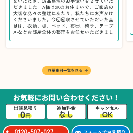
をいただき、遺品整理のお手伝いをさせていた
だきました。A様は2Kのお住まいで、ご家族の
大切な品々の整理にあたり、私たちにお声がけ
くださいました。今回回収させていただいた品
目は、衣類、棚、ベッド、布団、椅子、テーブ
ルなどお部屋全体の整理をお任せいただきまし
た。
遺品整理は物品の量だけでなく、故人への思い
が込められている分、慎重な対応が求められる
作業です。そのため、A様としっかりとお話し
しながら、不要品と大切に保管される品を丁寧
に仕分けしました。
作業事例一覧を見る
A様から「手際よく進めてくれて助かりまし
た。自分たちだけではここまできちんと整理す
るのは難しかったと思います」との温かいお言
葉をいただきました。遺品整理という心の負担
お気軽にお問い合わせください！
が大きい作業において、少しでもA様の力にな
れたことをスタッフ一同嬉しく思います。
出張見積り
追加料金
キャンセル
0
OK
なし
円
0120-507-027
フォームでお見積り