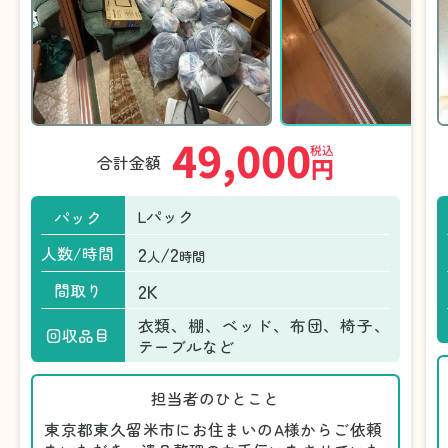
49,000
税込
合計金額
円
Lパック
パック
2
/2
人数/時間
人
時間
2K
間取り
衣類、棚、ベッド、布団、椅子、
回収品目
テーブルなど
担当者のひとこと
東京都東久留米市にお住まいのA様からご依頼