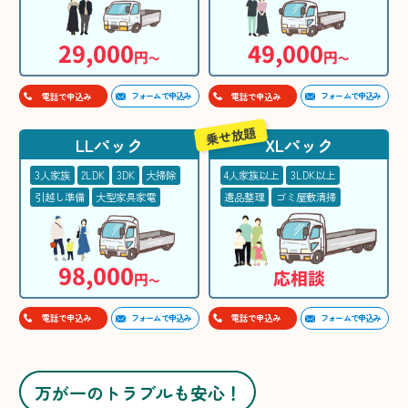
29,000
49,000
円
円
〜
〜
フォームで申込み
フォームで申込み
電話で申込み
電話で申込み
乗せ放題
LLパック
XLパック
3人家族
2LDK
3DK
大掃除
4人家族以上
3LDK以上
引越し準備
大型家具家電
遺品整理
ゴミ屋敷清掃
98,000
応相談
円
〜
フォームで申込み
フォームで申込み
電話で申込み
電話で申込み
万が一のトラブルも安心！