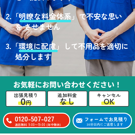
2.
「
明瞭な料金体系」
で不安な思い
を させません
3.
「
環境に配慮」
して不用品を適切に
処分します
お気軽にお問い合わせください！
出張見積り
追加料金
キャンセル
0
OK
なし
円
0120-507-027
フォームでお見積り
9:00〜19:00
30分以内にご返信します
通話無料
(年中無休)