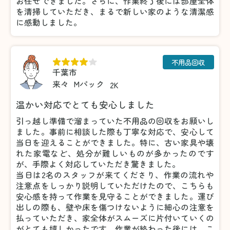
お任せできました。さらに、作業終了後には部屋全体
を清掃していただき、まるで新しい家のような清潔感
に感動しました。
不用品回収
千葉市
来々
Mパック
2K
温かい対応でとても安心しました
引っ越し準備で溜まっていた不用品の回収をお願いし
ました。事前に相談した際も丁寧な対応で、安心して
当日を迎えることができました。特に、古い家具や壊
れた家電など、処分が難しいものが多かったのです
が、手際よく対応していただき驚きました。
当日は2名のスタッフが来てくださり、作業の流れや
注意点をしっかり説明していただけたので、こちらも
安心感を持って作業を見守ることができました。運び
出しの際も、壁や床を傷つけないように細心の注意を
払っていただき、家全体がスムーズに片付いていくの
がとても嬉しかったです。作業が終わった後には、こ