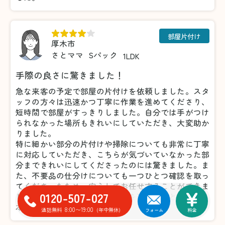
部屋片付け
厚木市
さとママ
Sパック
1LDK
手際の良さに驚きました！
急な来客の予定で部屋の片付けを依頼しました。スタ
ッフの方々は迅速かつ丁寧に作業を進めてくださり、
短時間で部屋がすっきりしました。自分では手がつけ
られなかった場所もきれいにしていただき、大変助か
りました。
特に細かい部分の片付けや掃除についても非常に丁寧
に対応していただき、こちらが気づいていなかった部
分まできれいにしてくださったのには驚きました。ま
た、不要品の仕分けについても一つひとつ確認を取っ
てくださったため、安心してお任せすることができま
0120-507-027
した。おかげで気持ちよく来客を迎えることができ、
本当に感謝しています。
8:00〜19:00
通話無料
(年中無休)
フォーム
料金