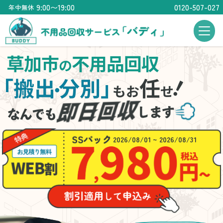
9:00〜19:00
0120-507-027
年中無休
草加市
不用品回収
の
！
「搬出
分別」
任
・
もお
せ
2026/08/01 ~ 2026/08/31