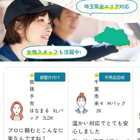
埼玉県
全エリア
対応
女性スタッフ
も活躍中!
部屋片付け
不用品回収
我
千
孫
葉
子
市
市
来々
Mパック
はなまる
XLパ
2K
ック
3LDK
温かい対応でとても安
プロに頼むとこんなに
心しました
楽なんですね！