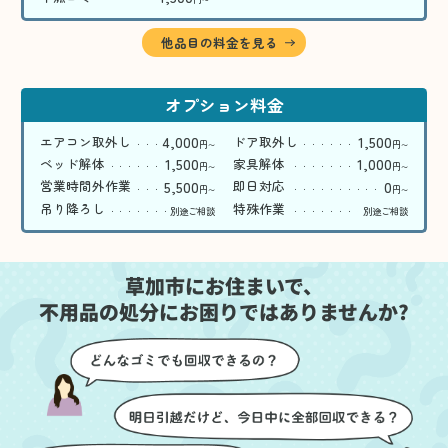
〜
他品目の料金を見る
オプション料金
4,000
1,500
エアコン取外し
ドア取外し
円
円
〜
〜
1,500
1,000
ベッド解体
家具解体
円
円
〜
〜
5,500
0
営業時間外作業
即日対応
円
円
〜
〜
吊り降ろし
特殊作業
別途ご相談
別途ご相談
草加市にお住まいで、
不用品の処分にお困りではありませんか?