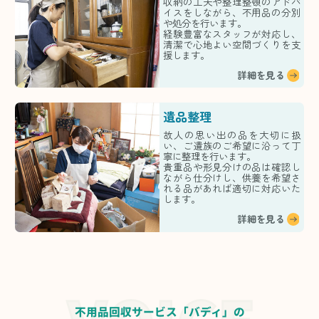
収納の工夫や整理整頓のアドバ
イスをしながら、不用品の分別
や処分を行います。
経験豊富なスタッフが対応し、
清潔で心地よい空間づくりを支
援します。
詳細を見る
遺品整理
故人の思い出の品を大切に扱
い、ご遺族のご希望に沿って丁
寧に整理を行います。
貴重品や形見分けの品は確認し
ながら仕分けし、供養を希望さ
れる品があれば適切に対応いた
します。
詳細を見る
不用品回収サービス「バディ」の