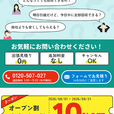
ても嬉しかったです。作
進めることができ、安心
業が終わった後には、こ
感を持って作業をお任せ
ちらからお願いしなくて
できました。さらに、作
も部屋を簡単に清掃して
業終了後には部屋全体を
いただけたのも好印象で
清掃していただき、まる
した。
で新しい家のような清潔
さらに、分別の仕方やリ
感に感動しました。
サイクル可能なものにつ
お気軽にお問い合わせください！
いても教えていただき、
今後の片付けにも役立つ
出張見積り
追加料金
キャンセル
知識が増えました。また
0
OK
なし
円
何かあれば、ぜひお願い
したいと思っています。
心のこもったサービスを
0120-507-027
フォームでお見積り
ありがとうございまし
9:00〜19:00
30分以内にご返信します
通話無料
(年中無休)
た。
2026/08/01 ~ 2026/08/31