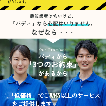
存在します。
悪質業者は怖いけど、
「バディ」なら
心配はいりません。
なぜなら
・・・
Our Promises
バディから
「3つのお約束」
があるから
1.
「
低価格」
でご期待以上のサービス
をご提供します