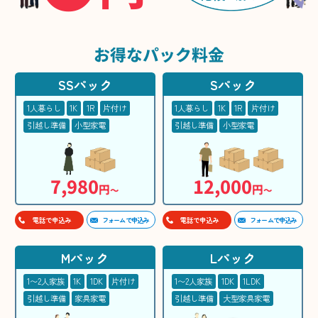
お得な
パック料金
SSパック
Sパック
1人暮らし
1K
1R
片付け
1人暮らし
1K
1R
片付け
引越し準備
小型家電
引越し準備
小型家電
7,980
12,000
円
円
〜
〜
フォームで申込み
フォームで申込み
電話で申込み
電話で申込み
Mパック
Lパック
1〜2人家族
1K
1DK
片付け
1〜2人家族
1DK
1LDK
引越し準備
家具家電
引越し準備
大型家具家電