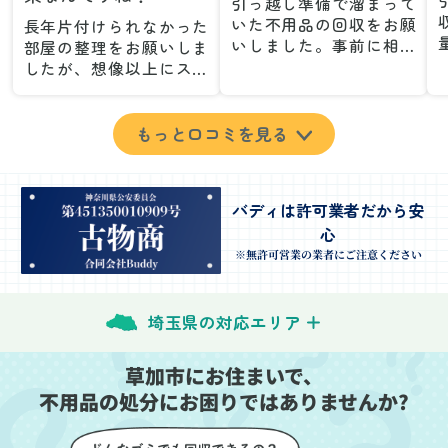
引っ越し準備で溜まって
いた不用品の回収をお願
長年片付けられなかった
いしました。事前に相談
部屋の整理をお願いしま
した際も丁寧な対応で、
したが、想像以上にスム
安心して当日を迎えるこ
ーズで驚きました。家族
とができました。特に、
が集めた物や古い家具が
古い家具や壊れた家電な
多く、自分たちだけでは
もっと口コミを見る
ど、処分が難しいものが
どうにもならない状態で
多かったのですが、手際
したが、スタッフの皆さ
よく対応していただき驚
んが手際よく片付けてく
バディは許可業者だから安
きました。
れたので、部屋が驚くほ
心
当日は2名のスタッフが来
どスッキリしました。自
てくださり、作業の流れ
分では手が回らなかった
※無許可営業の業者にご注意ください
や注意点をしっかり説明
場所も含め、プロの力を
していただけたので、こ
実感しました。
ちらも安心感を持って作
特に、物が散乱していた
埼玉県の対応エリア
業を見守ることができま
部屋の整理や、細かなア
した。運び出しの際も、
イテムの仕分けを迅速か
草加市にお住まいで、
壁や床を傷つけないよう
つ丁寧に対応していただ
不用品の処分にお困りではありませんか?
に細心の注意を払ってい
けたのがありがたかった
ただき、家全体がスムー
です。家族それぞれが必
ズに片付いていくのがと
要なものを確認しながら