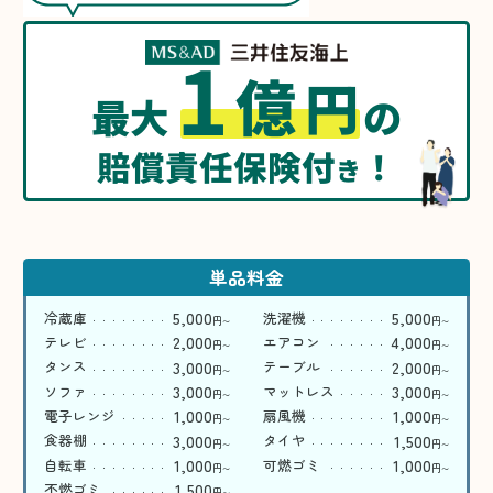
1
億
円
最大
の
賠償責任保険付
！
き
単品料金
5,000
5,000
冷蔵庫
洗濯機
円
円
〜
〜
2,000
4,000
テレビ
エアコン
円
円
〜
〜
3,000
2,000
タンス
テーブル
円
円
〜
〜
3,000
3,000
ソファ
マットレス
円
円
〜
〜
1,000
1,000
電子レンジ
扇風機
円
円
〜
〜
3,000
1,500
食器棚
タイヤ
円
円
〜
〜
1,000
1,000
自転車
可燃ゴミ
円
円
〜
〜
1,500
不燃ゴミ
円