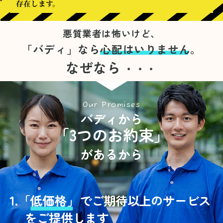
存在します。
悪質業者は怖いけど、
「バディ」なら
心配はいりません。
なぜなら
・・・
Our Promises
バディから
「3つのお約束」
があるから
1.
「
低価格」
でご期待以上のサービス
をご提供します