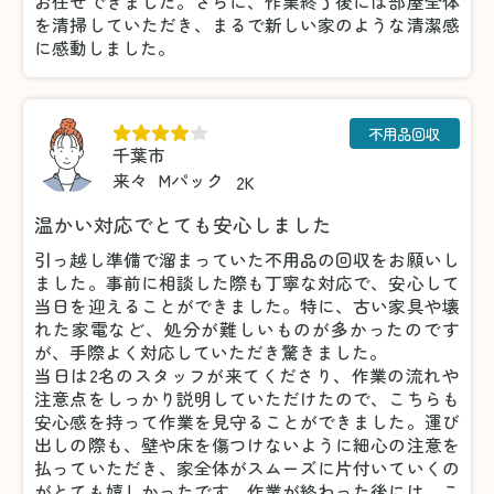
お任せできました。さらに、作業終了後には部屋全体
を清掃していただき、まるで新しい家のような清潔感
に感動しました。
不用品回収
千葉市
来々
Mパック
2K
温かい対応でとても安心しました
引っ越し準備で溜まっていた不用品の回収をお願いし
ました。事前に相談した際も丁寧な対応で、安心して
当日を迎えることができました。特に、古い家具や壊
れた家電など、処分が難しいものが多かったのです
が、手際よく対応していただき驚きました。
当日は2名のスタッフが来てくださり、作業の流れや
注意点をしっかり説明していただけたので、こちらも
安心感を持って作業を見守ることができました。運び
出しの際も、壁や床を傷つけないように細心の注意を
払っていただき、家全体がスムーズに片付いていくの
がとても嬉しかったです。作業が終わった後には、こ