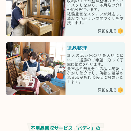
収納の工夫や整理整頓のアドバ
イスをしながら、不用品の分別
や処分を行います。
経験豊富なスタッフが対応し、
清潔で心地よい空間づくりを支
援します。
詳細を見る
遺品整理
故人の思い出の品を大切に扱
い、ご遺族のご希望に沿って丁
寧に整理を行います。
貴重品や形見分けの品は確認し
ながら仕分けし、供養を希望さ
れる品があれば適切に対応いた
します。
詳細を見る
不用品回収サービス「バディ」の