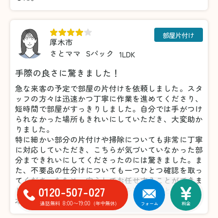
部屋片付け
厚木市
さとママ
Sパック
1LDK
手際の良さに驚きました！
急な来客の予定で部屋の片付けを依頼しました。スタ
ッフの方々は迅速かつ丁寧に作業を進めてくださり、
短時間で部屋がすっきりしました。自分では手がつけ
られなかった場所もきれいにしていただき、大変助か
りました。
特に細かい部分の片付けや掃除についても非常に丁寧
に対応していただき、こちらが気づいていなかった部
分まできれいにしてくださったのには驚きました。ま
た、不要品の仕分けについても一つひとつ確認を取っ
てくださったため、安心してお任せすることができま
0120-507-027
した。おかげで気持ちよく来客を迎えることができ、
本当に感謝しています。
8:00〜19:00
通話無料
(年中無休)
フォーム
料金