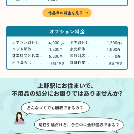
〜
他品目の料金を見る
オプション料金
4,000
1,500
エアコン取外し
ドア取外し
円
円
〜
〜
1,500
1,000
ベッド解体
家具解体
円
円
〜
〜
5,500
0
営業時間外作業
即日対応
円
円
〜
〜
吊り降ろし
特殊作業
別途ご相談
別途ご相談
上野駅にお住まいで、
不用品の処分にお困りではありませんか?