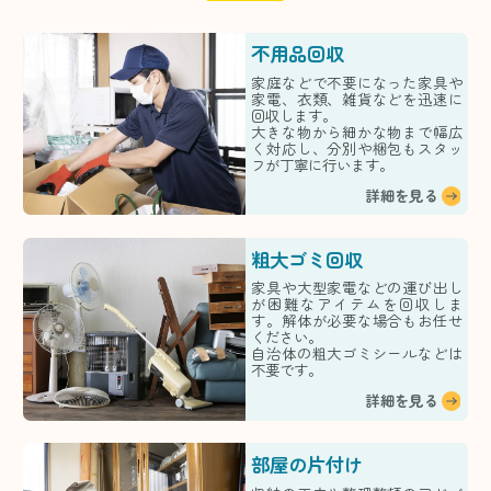
不用品回収
家庭などで不要になった家具や
家電、衣類、雑貨などを迅速に
回収します。
大きな物から細かな物まで幅広
く対応し、分別や梱包もスタッ
フが丁寧に行います。
詳細を見る
粗大ゴミ回収
家具や大型家電などの運び出し
が困難なアイテムを回収しま
す。解体が必要な場合もお任せ
ください。
自治体の粗大ゴミシールなどは
不要です。
詳細を見る
部屋の片付け