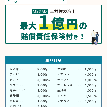
1
億
円
最大
の
賠償責任保険付
！
き
単品料金
5,000
5,000
冷蔵庫
洗濯機
円
円
〜
〜
2,000
4,000
テレビ
エアコン
円
円
〜
〜
3,000
2,000
タンス
テーブル
円
円
〜
〜
3,000
3,000
ソファ
マットレス
円
円
〜
〜
1,000
1,000
電子レンジ
扇風機
円
円
〜
〜
3,000
1,500
食器棚
タイヤ
円
円
〜
〜
1,000
1,000
自転車
可燃ゴミ
円
円
〜
〜
1,500
不燃ゴミ
円