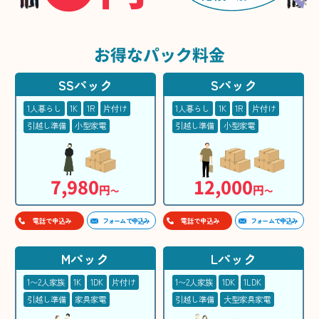
お得な
パック料金
SSパック
Sパック
1人暮らし
1K
1R
片付け
1人暮らし
1K
1R
片付け
引越し準備
小型家電
引越し準備
小型家電
7,980
12,000
円
円
〜
〜
フォームで申込み
フォームで申込み
電話で申込み
電話で申込み
Mパック
Lパック
1〜2人家族
1K
1DK
片付け
1〜2人家族
1DK
1LDK
引越し準備
家具家電
引越し準備
大型家具家電