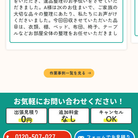
をいただき、遺品整理のお手伝いをさせていた
だきました。A様は2Kのお住まいで、ご家族の
大切な品々の整理にあたり、私たちにお声がけ
くださいました。今回回収させていただいた品
目は、衣類、棚、ベッド、布団、椅子、テーブ
ルなどお部屋全体の整理をお任せいただきまし
た。
遺品整理は物品の量だけでなく、故人への思い
が込められている分、慎重な対応が求められる
作業です。そのため、A様としっかりとお話し
しながら、不要品と大切に保管される品を丁寧
に仕分けしました。
作業事例一覧を見る
A様から「手際よく進めてくれて助かりまし
た。自分たちだけではここまできちんと整理す
るのは難しかったと思います」との温かいお言
葉をいただきました。遺品整理という心の負担
お気軽にお問い合わせください！
が大きい作業において、少しでもA様の力にな
れたことをスタッフ一同嬉しく思います。
出張見積り
追加料金
キャンセル
0
OK
なし
円
0120-507-027
フォームでお見積り