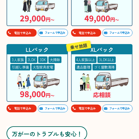
29,000
49,000
円
円
〜
〜
フォームで申込み
フォームで申込み
電話で申込み
電話で申込み
乗せ放題
LLパック
XLパック
3人家族
2LDK
3DK
大掃除
4人家族以上
3LDK以上
引越し準備
大型家具家電
遺品整理
ゴミ屋敷清掃
98,000
応相談
円
〜
フォームで申込み
フォームで申込み
電話で申込み
電話で申込み
万が一のトラブルも安心！