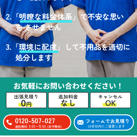
2.
「
明瞭な料金体系」
で不安な思い
を させません
3.
「
環境に配慮」
して不用品を適切に
処分します
お気軽にお問い合わせください！
出張見積り
追加料金
キャンセル
0
OK
なし
円
0120-507-027
フォームでお見積り
9:00〜19:00
30分以内にご返信します
通話無料
(年中無休)