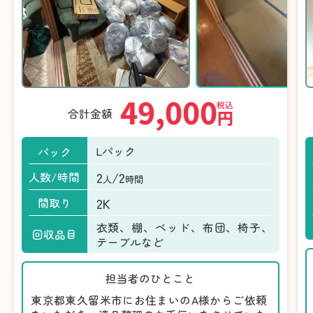
49,000
税込
合計金額
円
Lパック
パック
2
/2
人数/時間
人
時間
2K
間取り
衣類、棚、ベッド、布団、椅子、
回収品目
テーブルなど
担当者のひとこと
東京都東久留米市にお住まいのA様からご依頼