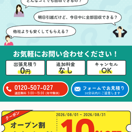
ても嬉しかったです。作
進めることができ、安心
業が終わった後には、こ
感を持って作業をお任せ
ちらからお願いしなくて
できました。さらに、作
も部屋を簡単に清掃して
業終了後には部屋全体を
いただけたのも好印象で
清掃していただき、まる
した。
で新しい家のような清潔
さらに、分別の仕方やリ
感に感動しました。
サイクル可能なものにつ
お気軽にお問い合わせください！
いても教えていただき、
今後の片付けにも役立つ
出張見積り
追加料金
キャンセル
知識が増えました。また
0
OK
なし
円
何かあれば、ぜひお願い
したいと思っています。
心のこもったサービスを
0120-507-027
フォームでお見積り
ありがとうございまし
9:00〜19:00
30分以内にご返信します
通話無料
(年中無休)
た。
2026/08/01 ~ 2026/08/31