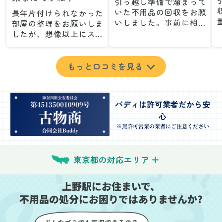
引っ越し準備で溜まって
いた不用品の回収をお願
長年片付けられなかった
いしました。事前に相談
部屋の整理をお願いしま
した際も丁寧な対応で、
したが、想像以上にスム
安心して当日を迎えるこ
ーズで驚きました。家族
とができました。特に、
が集めた物や古い家具が
古い家具や壊れた家電な
多く、自分たちだけでは
もっと口コミを見る
ど、処分が難しいものが
どうにもならない状態で
多かったのですが、手際
したが、スタッフの皆さ
よく対応していただき驚
んが手際よく片付けてく
バディは許可業者だから安
きました。
れたので、部屋が驚くほ
心
当日は2名のスタッフが来
どスッキリしました。自
てくださり、作業の流れ
分では手が回らなかった
※無許可営業の業者にご注意ください
や注意点をしっかり説明
場所も含め、プロの力を
していただけたので、こ
実感しました。
ちらも安心感を持って作
特に、物が散乱していた
東京都の対応エリア
業を見守ることができま
部屋の整理や、細かなア
した。運び出しの際も、
イテムの仕分けを迅速か
上野駅にお住まいで、
壁や床を傷つけないよう
つ丁寧に対応していただ
不用品の処分にお困りではありませんか?
に細心の注意を払ってい
けたのがありがたかった
ただき、家全体がスムー
です。家族それぞれが必
ズに片付いていくのがと
要なものを確認しながら