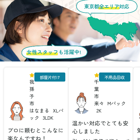
東京都
全エリア
対応
女性スタッフ
も活躍中!
部屋片付け
不用品回収
我
千
孫
葉
子
市
市
来々
Mパック
はなまる
XLパ
2K
ック
3LDK
温かい対応でとても安
プロに頼むとこんなに
心しました
楽なんですね！