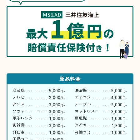
1
億
円
最大
の
賠償責任保険付
！
き
単品料金
5,000
5,000
冷蔵庫
洗濯機
円
円
〜
〜
2,000
4,000
テレビ
エアコン
円
円
〜
〜
3,000
2,000
タンス
テーブル
円
円
〜
〜
3,000
3,000
ソファ
マットレス
円
円
〜
〜
1,000
1,000
電子レンジ
扇風機
円
円
〜
〜
3,000
1,500
食器棚
タイヤ
円
円
〜
〜
1,000
1,000
自転車
可燃ゴミ
円
円
〜
〜
1,500
不燃ゴミ
円