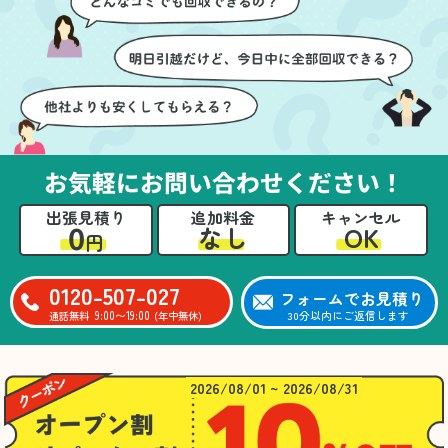
ても嬉しかったです。作
進めることができ、安心
業が終わった後には、こ
感を持って作業をお任せ
ちらからお願いしなくて
できました。さらに、作
も部屋を簡単に清掃して
業終了後には部屋全体を
いただけたのも好印象で
清掃していただき、まる
した。
で新しい家のような清潔
さらに、分別の仕方やリ
感に感動しました。
サイクル可能なものにつ
お気軽にお問い合わせください！
いても教えていただき、
今後の片付けにも役立つ
出張見積り
追加料金
キャンセル
知識が増えました。また
0
OK
なし
円
何かあれば、ぜひお願い
したいと思っています。
心のこもったサービスを
0120-507-027
フォームでお見積り
ありがとうございまし
9:00〜19:00
30分以内にご返信します
通話無料
(年中無休)
た。
2026/08/01 ~ 2026/08/31