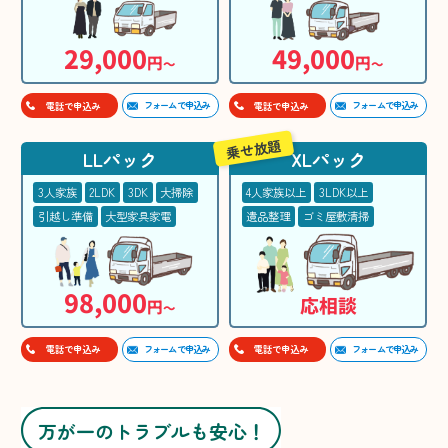
29,000
49,000
円
円
〜
〜
フォームで申込み
フォームで申込み
電話で申込み
電話で申込み
乗せ放題
LLパック
XLパック
3人家族
2LDK
3DK
大掃除
4人家族以上
3LDK以上
引越し準備
大型家具家電
遺品整理
ゴミ屋敷清掃
98,000
応相談
円
〜
フォームで申込み
フォームで申込み
電話で申込み
電話で申込み
万が一のトラブルも安心！