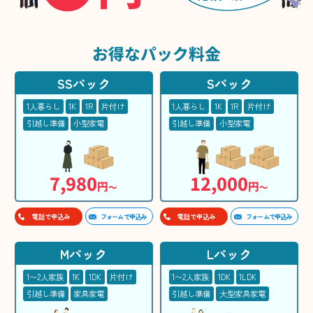
お得な
パック料金
SSパック
Sパック
1人暮らし
1K
1R
片付け
1人暮らし
1K
1R
片付け
引越し準備
小型家電
引越し準備
小型家電
7,980
12,000
円
円
〜
〜
フォームで申込み
フォームで申込み
電話で申込み
電話で申込み
Mパック
Lパック
1〜2人家族
1K
1DK
片付け
1〜2人家族
1DK
1LDK
引越し準備
家具家電
引越し準備
大型家具家電