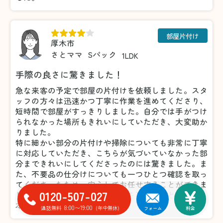
部屋片付け
厚木市
さとママ
Sパック
1LDK
手際の良さに驚きました！
急な来客の予定で部屋の片付けを依頼しました。スタ
ッフの方々は迅速かつ丁寧に作業を進めてくださり、
短時間で部屋がすっきりしました。自分では手がつけ
られなかった場所もきれいにしていただき、大変助か
りました。
特に細かい部分の片付けや掃除についても非常に丁寧
に対応していただき、こちらが気づいていなかった部
分まできれいにしてくださったのには驚きました。ま
た、不要品の仕分けについても一つひとつ確認を取っ
てくださったため、安心してお任せすることができま
0120-507-027
した。おかげで気持ちよく来客を迎えることができ、
本当に感謝しています。
8:00〜19:00
通話無料
(年中無休)
フォーム
料金