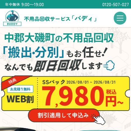
9:00〜19:00
0120-507-027
年中無休
中郡大磯町
不用品回収
の
！
「搬出
分別」
任
・
もお
せ
2026/08/01 ~ 2026/08/31