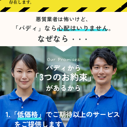
存在します。
悪質業者は怖いけど、
「バディ」なら
心配はいりません。
なぜなら
・・・
Our Promises
バディから
「3つのお約束」
があるから
1.
「
低価格」
でご期待以上のサービス
をご提供します