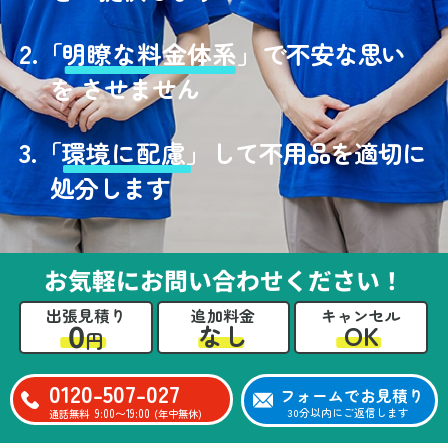
2.
「
明瞭な料金体系」
で不安な思い
を させません
3.
「
環境に配慮」
して不用品を適切に
処分します
お気軽にお問い合わせください！
出張見積り
追加料金
キャンセル
0
OK
なし
円
0120-507-027
フォームでお見積り
9:00〜19:00
30分以内にご返信します
通話無料
(年中無休)