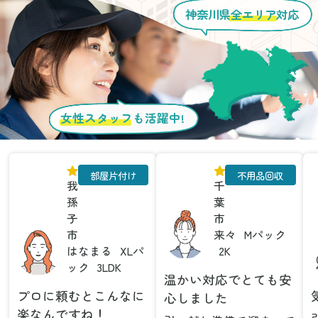
神奈川県
全エリア
対応
女性スタッフ
も活躍中!
部屋片付け
不用品回収
我
千
孫
葉
子
市
市
来々
Mパック
はなまる
XLパ
2K
ック
3LDK
温かい対応でとても安
プロに頼むとこんなに
心しました
楽なんですね！