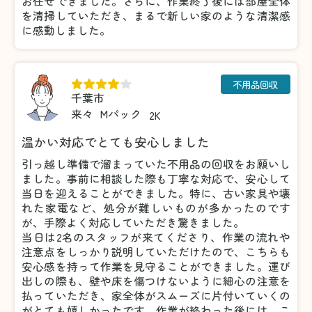
お任せできました。さらに、作業終了後には部屋全体
を清掃していただき、まるで新しい家のような清潔感
に感動しました。
不用品回収
千葉市
来々
Mパック
2K
温かい対応でとても安心しました
引っ越し準備で溜まっていた不用品の回収をお願いし
ました。事前に相談した際も丁寧な対応で、安心して
当日を迎えることができました。特に、古い家具や壊
れた家電など、処分が難しいものが多かったのです
が、手際よく対応していただき驚きました。
当日は2名のスタッフが来てくださり、作業の流れや
注意点をしっかり説明していただけたので、こちらも
安心感を持って作業を見守ることができました。運び
出しの際も、壁や床を傷つけないように細心の注意を
払っていただき、家全体がスムーズに片付いていくの
がとても嬉しかったです。作業が終わった後には、こ