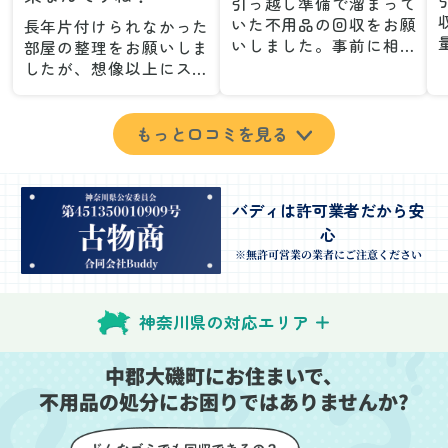
引っ越し準備で溜まって
いた不用品の回収をお願
長年片付けられなかった
いしました。事前に相談
部屋の整理をお願いしま
した際も丁寧な対応で、
したが、想像以上にスム
安心して当日を迎えるこ
ーズで驚きました。家族
とができました。特に、
が集めた物や古い家具が
古い家具や壊れた家電な
多く、自分たちだけでは
もっと口コミを見る
ど、処分が難しいものが
どうにもならない状態で
多かったのですが、手際
したが、スタッフの皆さ
よく対応していただき驚
んが手際よく片付けてく
バディは許可業者だから安
きました。
れたので、部屋が驚くほ
心
当日は2名のスタッフが来
どスッキリしました。自
てくださり、作業の流れ
分では手が回らなかった
※無許可営業の業者にご注意ください
や注意点をしっかり説明
場所も含め、プロの力を
していただけたので、こ
実感しました。
ちらも安心感を持って作
特に、物が散乱していた
神奈川県の対応エリア
業を見守ることができま
部屋の整理や、細かなア
した。運び出しの際も、
イテムの仕分けを迅速か
中郡大磯町にお住まいで、
壁や床を傷つけないよう
つ丁寧に対応していただ
不用品の処分にお困りではありませんか?
に細心の注意を払ってい
けたのがありがたかった
ただき、家全体がスムー
です。家族それぞれが必
ズに片付いていくのがと
要なものを確認しながら