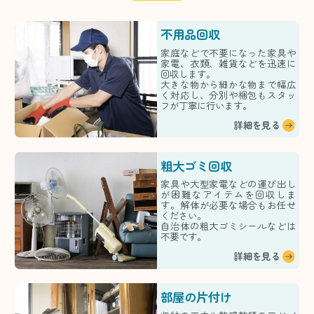
不用品回収
家庭などで不要になった家具や
家電、衣類、雑貨などを迅速に
回収します。
大きな物から細かな物まで幅広
く対応し、分別や梱包もスタッ
フが丁寧に行います。
詳細を見る
粗大ゴミ回収
家具や大型家電などの運び出し
が困難なアイテムを回収しま
す。解体が必要な場合もお任せ
ください。
自治体の粗大ゴミシールなどは
不要です。
詳細を見る
部屋の片付け