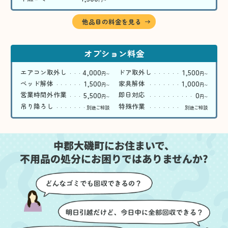
〜
他品目の料金を見る
オプション料金
4,000
1,500
エアコン取外し
ドア取外し
円
円
〜
〜
1,500
1,000
ベッド解体
家具解体
円
円
〜
〜
5,500
0
営業時間外作業
即日対応
円
円
〜
〜
吊り降ろし
特殊作業
別途ご相談
別途ご相談
中郡大磯町にお住まいで、
不用品の処分にお困りではありませんか?