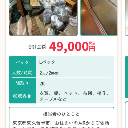
49,000
税込
合計金額
円
Lパック
パック
2
/2
人数/時間
人
時間
2K
間取り
衣類、棚、ベッド、布団、椅子、
回収品目
テーブルなど
担当者のひとこと
東京都東久留米市にお住まいのA様からご依頼