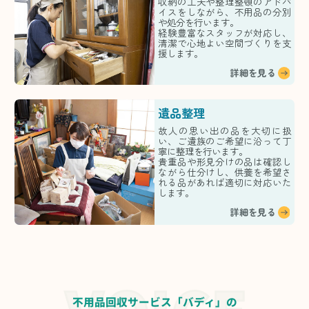
収納の工夫や整理整頓のアドバ
イスをしながら、不用品の分別
や処分を行います。
経験豊富なスタッフが対応し、
清潔で心地よい空間づくりを支
援します。
詳細を見る
遺品整理
故人の思い出の品を大切に扱
い、ご遺族のご希望に沿って丁
寧に整理を行います。
貴重品や形見分けの品は確認し
ながら仕分けし、供養を希望さ
れる品があれば適切に対応いた
します。
詳細を見る
不用品回収サービス「バディ」の