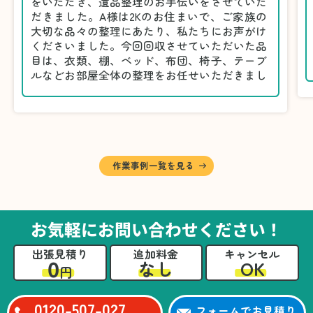
をいただき、遺品整理のお手伝いをさせていた
だきました。A様は2Kのお住まいで、ご家族の
大切な品々の整理にあたり、私たちにお声がけ
くださいました。今回回収させていただいた品
目は、衣類、棚、ベッド、布団、椅子、テーブ
ルなどお部屋全体の整理をお任せいただきまし
た。
遺品整理は物品の量だけでなく、故人への思い
が込められている分、慎重な対応が求められる
作業です。そのため、A様としっかりとお話し
しながら、不要品と大切に保管される品を丁寧
に仕分けしました。
作業事例一覧を見る
A様から「手際よく進めてくれて助かりまし
た。自分たちだけではここまできちんと整理す
るのは難しかったと思います」との温かいお言
葉をいただきました。遺品整理という心の負担
お気軽にお問い合わせください！
が大きい作業において、少しでもA様の力にな
れたことをスタッフ一同嬉しく思います。
出張見積り
追加料金
キャンセル
0
OK
なし
円
0120-507-027
フォームでお見積り