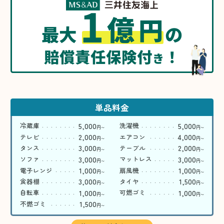
1
億
円
最大
の
賠償責任保険付
！
き
単品料金
5,000
5,000
冷蔵庫
洗濯機
円
円
〜
〜
2,000
4,000
テレビ
エアコン
円
円
〜
〜
3,000
2,000
タンス
テーブル
円
円
〜
〜
3,000
3,000
ソファ
マットレス
円
円
〜
〜
1,000
1,000
電子レンジ
扇風機
円
円
〜
〜
3,000
1,500
食器棚
タイヤ
円
円
〜
〜
1,000
1,000
自転車
可燃ゴミ
円
円
〜
〜
1,500
不燃ゴミ
円
〜