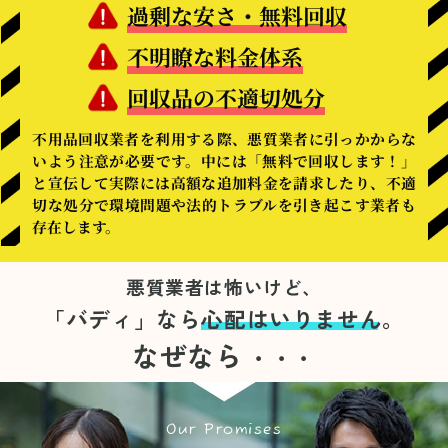
過剰な安さ・無料回収
不明瞭な料金体系
回収品の不適切処分
不用品回収業者を利用する際、悪質業者に引っかからな
いよう注意が必要です。中には「無料で回収します！」
と宣伝して実際には高額な追加料金を請求したり、不適
切な処分で環境問題や法的トラブルを引き起こす業者も
存在します。
悪質業者は怖いけど、
「バディ」なら
心配はいりません。
なぜなら
・・・
Our Promises