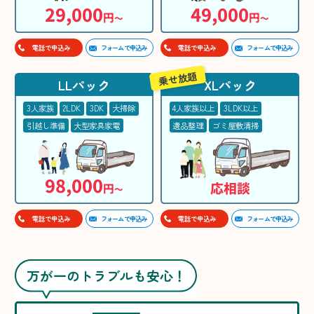
29,000
49,000
円
円
〜
〜
フォームで申込み
フォームで申込み
電話で申込み
電話で申込み
乗せ放題
LLパック
XLパック
3人家族
2LDK
3DK
大掃除
4人家族以上
3LDK以上
引越し準備
大型家具家電
遺品整理
ゴミ屋敷清掃
98,000
応相談
円
〜
フォームで申込み
フォームで申込み
電話で申込み
電話で申込み
万が一のトラブルも安心！