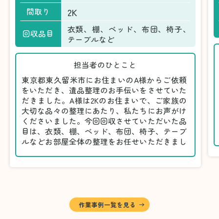
2K
間取り
衣類、棚、ベッド、布団、椅子、
回収品目
テーブルなど
担当者のひとこと
東京都東久留米市にお住まいのA様からご依頼
をいただき、遺品整理のお手伝いをさせていた
だきました。A様は2Kのお住まいで、ご家族の
大切な品々の整理にあたり、私たちにお声がけ
くださいました。今回回収させていただいた品
目は、衣類、棚、ベッド、布団、椅子、テーブ
ルなどお部屋全体の整理をお任せいただきまし
た。
遺品整理は物品の量だけでなく、故人への思い
が込められている分、慎重な対応が求められる
作業です。そのため、A様としっかりとお話し
しながら、不要品と大切に保管される品を丁寧
に仕分けしました。
作業事例一覧を見る
A様から「手際よく進めてくれて助かりまし