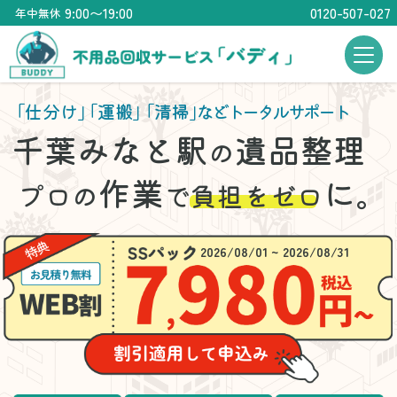
9:00〜19:00
0120-507-027
年中無休
「仕分け」
「運搬」
「清掃」
などトータルサポート
千葉みなと駅
遺品整理
の
作業
に。
プロの
で
負担をゼロ
2026/08/01 ~ 2026/08/31