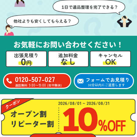
壁や床を傷つけないよう
つ丁寧に対応していただ
に細心の注意を払ってい
けたのがありがたかった
ただき、家全体がスムー
です。家族それぞれが必
ズに片付いていくのがと
要なものを確認しながら
ても嬉しかったです。作
進めることができ、安心
業が終わった後には、こ
感を持って作業をお任せ
お気軽にお問い合わせください！
ちらからお願いしなくて
できました。さらに、作
も部屋を簡単に清掃して
業終了後には部屋全体を
出張見積り
追加料金
キャンセル
いただけたのも好印象で
清掃していただき、まる
0
OK
なし
円
した。
で新しい家のような清潔
さらに、分別の仕方やリ
感に感動しました。
サイクル可能なものにつ
0120-507-027
フォームでお見積り
いても教えていただき、
9:00〜19:00
30分以内にご返信します
通話無料
(年中無休)
今後の片付けにも役立つ
知識が増えました。また
何かあれば、ぜひお願い
2026/08/01 ~ 2026/08/31
したいと思っています。
心のこもったサービスを
ありがとうございまし
た。