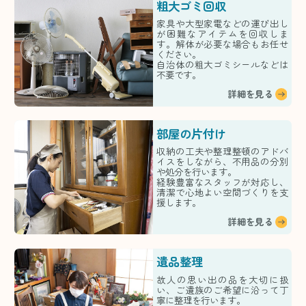
粗大ゴミ回収
家具や大型家電などの運び出し
が困難なアイテムを回収しま
す。解体が必要な場合もお任せ
ください。
自治体の粗大ゴミシールなどは
不要です。
詳細を見る
部屋の片付け
収納の工夫や整理整頓のアドバ
イスをしながら、不用品の分別
や処分を行います。
経験豊富なスタッフが対応し、
清潔で心地よい空間づくりを支
援します。
詳細を見る
遺品整理
故人の思い出の品を大切に扱
い、ご遺族のご希望に沿って丁
寧に整理を行います。