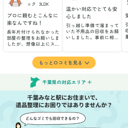
ック
3LDK
温かい対応でとても安
プロに頼むとこんなに
心しました
楽なんですね！
引っ越し準備で溜まって
いた不用品の回収をお願
長年片付けられなかった
いしました。事前に相談
部屋の整理をお願いしま
した際も丁寧な対応で、
したが、想像以上にスム
安心して当日を迎えるこ
ーズで驚きました。家族
とができました。特に、
が集めた物や古い家具が
古い家具や壊れた家電な
多く、自分たちだけでは
もっと口コミを見る
ど、処分が難しいものが
どうにもならない状態で
多かったのですが、手際
したが、スタッフの皆さ
よく対応していただき驚
んが手際よく片付けてく
千葉県の対応エリア
きました。
れたので、部屋が驚くほ
当日は2名のスタッフが来
どスッキリしました。自
千葉みなと駅にお住まいで、
てくださり、作業の流れ
分では手が回らなかった
や注意点をしっかり説明
遺品整理にお困りではありませんか？
場所も含め、プロの力を
していただけたので、こ
実感しました。
ちらも安心感を持って作
特に、物が散乱していた
業を見守ることができま
部屋の整理や、細かなア
した。運び出しの際も、
イテムの仕分けを迅速か