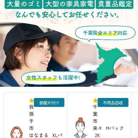
千葉県
全エリア
対応
女性スタッフ
も活躍中!
部屋片付け
不用品回収
我
千
孫
葉
子
市
市
来々
Mパック
はなまる
XLパ
2K