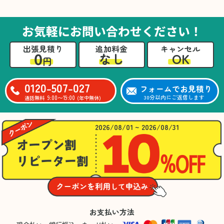
た。自分たちだけではここまできちんと整理す
るのは難しかったと思います」との温かいお言
葉をいただきました。遺品整理という心の負担
お気軽にお問い合わせください！
が大きい作業において、少しでもA様の力にな
れたことをスタッフ一同嬉しく思います。
出張見積り
追加料金
キャンセル
0
OK
なし
円
0120-507-027
フォームでお見積り
9:00〜19:00
30分以内にご返信します
通話無料
(年中無休)
2026/08/01 ~ 2026/08/31
お支払い方法