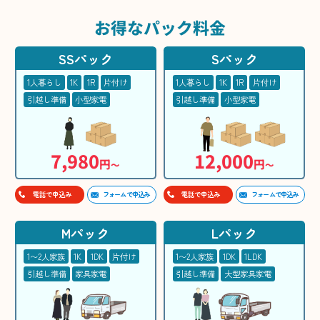
お得な
パック料金
SSパック
Sパック
1人暮らし
1K
1R
片付け
1人暮らし
1K
1R
片付け
引越し準備
小型家電
引越し準備
小型家電
7,980
12,000
円
円
〜
〜
フォームで申込み
フォームで申込み
電話で申込み
電話で申込み
Mパック
Lパック
1〜2人家族
1K
1DK
片付け
1〜2人家族
1DK
1LDK
引越し準備
家具家電
引越し準備
大型家具家電