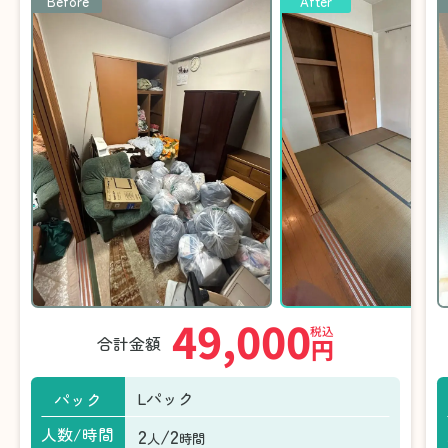
Before
After
49,000
税込
合計金額
円
Lパック
パック
2
/2
人数/時間
人
時間