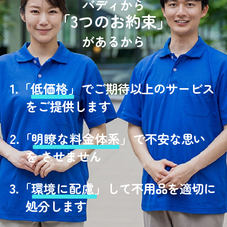
バディから
「3つのお約束」
があるから
1.
「
低価格」
でご期待以上のサービス
をご提供します
2.
「
明瞭な料金体系」
で不安な思い
を させません
3.
「
環境に配慮」
して不用品を適切に
処分します