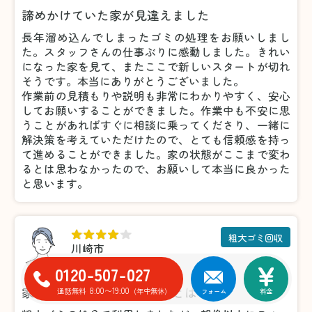
諦めかけていた家が見違えました
長年溜め込んでしまったゴミの処理をお願いしまし
た。スタッフさんの仕事ぶりに感動しました。きれい
になった家を見て、またここで新しいスタートが切れ
そうです。本当にありがとうございました。
作業前の見積もりや説明も非常にわかりやすく、安心
してお願いすることができました。作業中も不安に思
うことがあればすぐに相談に乗ってくださり、一緒に
解決策を考えていただけたので、とても信頼感を持っ
て進めることができました。家の状態がここまで変わ
るとは思わなかったので、お願いして本当に良かった
と思います。
粗大ゴミ回収
川崎市
佐々木
Lパック
3DK
0120-507-027
家具の処分がこんなに楽だとは！
8:00〜19:00
通話無料
(年中無休)
フォーム
料金