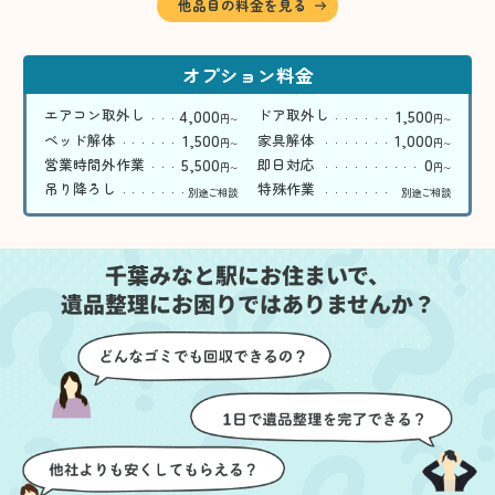
他品目の料金を見る
オプション料金
4,000
1,500
エアコン取外し
ドア取外し
円
円
〜
〜
1,500
1,000
ベッド解体
家具解体
円
円
〜
〜
5,500
0
営業時間外作業
即日対応
円
円
〜
〜
吊り降ろし
特殊作業
別途ご相談
別途ご相談
千葉みなと駅にお住まいで、
遺品整理にお困りではありませんか？