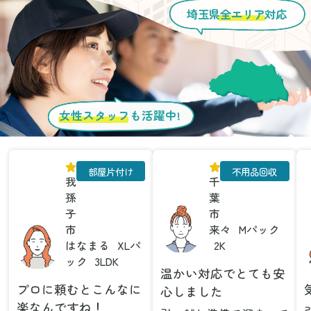
埼玉県
全エリア
対応
女性スタッフ
も活躍中!
部屋片付け
不用品回収
我
千
孫
葉
子
市
市
来々
Mパック
はなまる
XLパ
2K
ック
3LDK
温かい対応でとても安
プロに頼むとこんなに
心しました
楽なんですね！