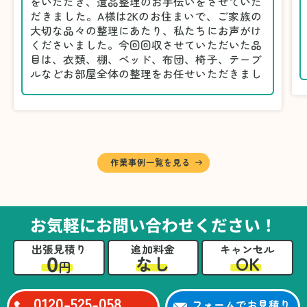
をいただき、遺品整理のお手伝いをさせていた
だきました。A様は2Kのお住まいで、ご家族の
大切な品々の整理にあたり、私たちにお声がけ
くださいました。今回回収させていただいた品
目は、衣類、棚、ベッド、布団、椅子、テーブ
ルなどお部屋全体の整理をお任せいただきまし
た。
遺品整理は物品の量だけでなく、故人への思い
が込められている分、慎重な対応が求められる
作業です。そのため、A様としっかりとお話し
しながら、不要品と大切に保管される品を丁寧
に仕分けしました。
作業事例一覧を見る
A様から「手際よく進めてくれて助かりまし
た。自分たちだけではここまできちんと整理す
るのは難しかったと思います」との温かいお言
葉をいただきました。遺品整理という心の負担
お気軽にお問い合わせください！
が大きい作業において、少しでもA様の力にな
れたことをスタッフ一同嬉しく思います。
出張見積り
追加料金
キャンセル
0
OK
なし
円
0120-525-058
フォームでお見積り