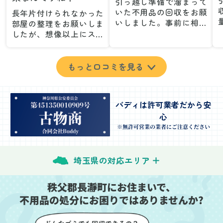
引っ越し準備で溜まって
いた不用品の回収をお願
長年片付けられなかった
いしました。事前に相談
部屋の整理をお願いしま
した際も丁寧な対応で、
したが、想像以上にスム
安心して当日を迎えるこ
ーズで驚きました。家族
とができました。特に、
が集めた物や古い家具が
古い家具や壊れた家電な
多く、自分たちだけでは
もっと口コミを見る
ど、処分が難しいものが
どうにもならない状態で
多かったのですが、手際
したが、スタッフの皆さ
よく対応していただき驚
んが手際よく片付けてく
バディは許可業者だから安
きました。
れたので、部屋が驚くほ
心
当日は2名のスタッフが来
どスッキリしました。自
てくださり、作業の流れ
分では手が回らなかった
※無許可営業の業者にご注意ください
や注意点をしっかり説明
場所も含め、プロの力を
していただけたので、こ
実感しました。
ちらも安心感を持って作
特に、物が散乱していた
埼玉県の対応エリア
業を見守ることができま
部屋の整理や、細かなア
した。運び出しの際も、
イテムの仕分けを迅速か
秩父郡長瀞町にお住まいで、
壁や床を傷つけないよう
つ丁寧に対応していただ
不用品の処分にお困りではありませんか?
に細心の注意を払ってい
けたのがありがたかった
ただき、家全体がスムー
です。家族それぞれが必
ズに片付いていくのがと
要なものを確認しながら