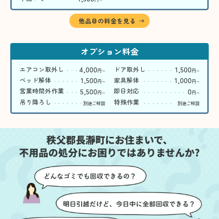
〜
他品目の料金を見る
オプション料金
4,000
1,500
エアコン取外し
ドア取外し
円
円
〜
〜
1,500
1,000
ベッド解体
家具解体
円
円
〜
〜
5,500
0
営業時間外作業
即日対応
円
円
〜
〜
吊り降ろし
特殊作業
別途ご相談
別途ご相談
秩父郡長瀞町にお住まいで、
不用品の処分にお困りではありませんか?