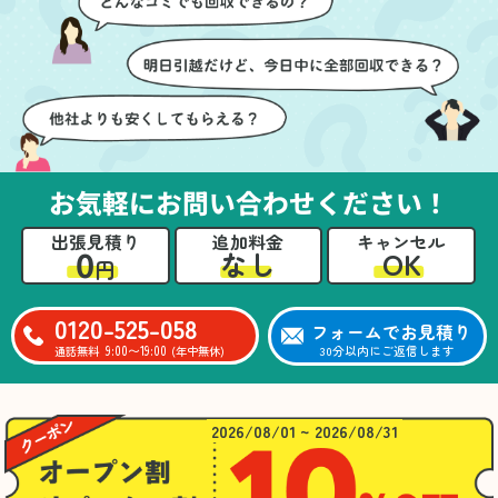
ても嬉しかったです。作
進めることができ、安心
業が終わった後には、こ
感を持って作業をお任せ
ちらからお願いしなくて
できました。さらに、作
も部屋を簡単に清掃して
業終了後には部屋全体を
いただけたのも好印象で
清掃していただき、まる
した。
で新しい家のような清潔
さらに、分別の仕方やリ
感に感動しました。
サイクル可能なものにつ
お気軽にお問い合わせください！
いても教えていただき、
今後の片付けにも役立つ
出張見積り
追加料金
キャンセル
知識が増えました。また
0
OK
なし
円
何かあれば、ぜひお願い
したいと思っています。
心のこもったサービスを
0120-525-058
フォームでお見積り
ありがとうございまし
9:00〜19:00
30分以内にご返信します
通話無料
(年中無休)
た。
2026/08/01 ~ 2026/08/31