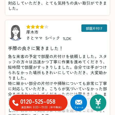
対応していただき、とても気持ちの良い取引ができま
した。
部屋片付け
厚木市
さとママ
Sパック
1LDK
手際の良さに驚きました！
急な来客の予定で部屋の片付けを依頼しました。スタ
ッフの方々は迅速かつ丁寧に作業を進めてくださり、
短時間で部屋がすっきりしました。自分では手がつけ
られなかった場所もきれいにしていただき、大変助か
りました。
特に細かい部分の片付けや掃除についても非常に丁寧
に対応していただき、こちらが気づいていなかった部
分まできれいにしてくださったのには驚きました。ま
0120-525-058
た、不要品の仕分けについても一つひとつ確認を取っ
てくださったため、安心してお任せすることができま
8:00〜19:00
通話無料
(年中無休)
フォーム
料金
した。おかげで気持ちよく来客を迎えることができ、