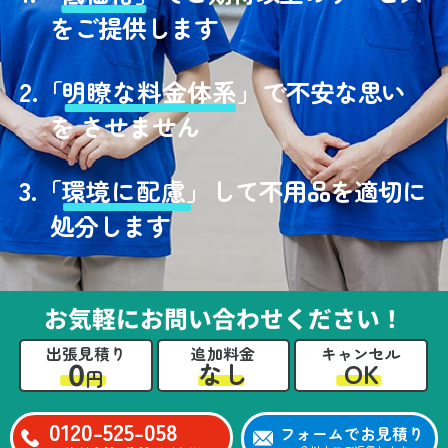
をご提供します
2.
「
明瞭な料金体系」
で不安な思い
を させません
3.
「
環境に配慮」
して不用品を適切に
処分します
お気軽にお問い合わせください！
出張見積り
追加料金
キャンセル
0
OK
なし
円
0120-525-058
フォームでお見積り