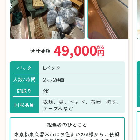
49,000
税込
合計金額
円
Lパック
パック
2
/2
人数/時間
人
時間
2K
間取り
衣類、棚、ベッド、布団、椅子、
回収品目
テーブルなど
担当者のひとこと
東京都東久留米市にお住まいのA様からご依頼