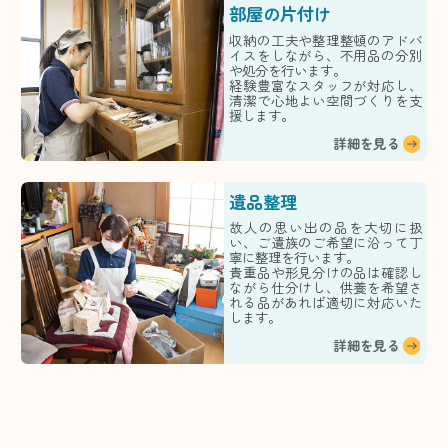
部屋の片付け
収納の工夫や整理整頓のアドバ
イスをしながら、不用品の分別
や処分を行います。
経験豊富なスタッフが対応し、
清潔で心地よい空間づくりを支
援します。
詳細を見る
遺品整理
故人の思い出の品を大切に扱
い、ご遺族のご希望に沿って丁
寧に整理を行います。
貴重品や形見分けの品は確認し
ながら仕分けし、供養を希望さ
れる品があれば適切に対応いた
します。
詳細を見る