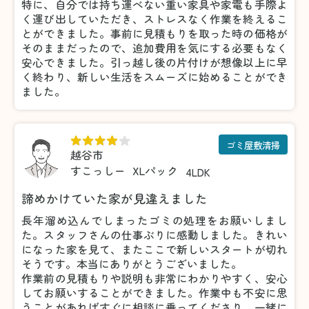
特に、自分では持ち運べない重い家具や家電も手際よ
く運び出していただき、ストレスなく作業を終えるこ
とができました。事前に見積もりを取った時の価格が
そのままだったので、追加費用を気にする必要もなく
安心できました。引っ越し後の片付けが想像以上に早
く終わり、新しい生活をスムーズに始めることができ
ました。
ゴミ屋敷清掃
越谷市
すこっしー
XLパック
4LDK
諦めかけていた家が見違えました
長年溜め込んでしまったゴミの処理をお願いしまし
た。スタッフさんの仕事ぶりに感動しました。きれい
になった家を見て、またここで新しいスタートが切れ
そうです。本当にありがとうございました。
作業前の見積もりや説明も非常にわかりやすく、安心
してお願いすることができました。作業中も不安に思
うことがあればすぐに相談に乗ってくださり、一緒に