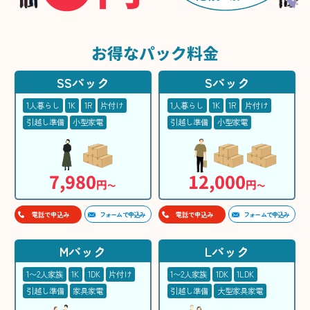
お得な
パック料金
SSパック
Sパック
1人暮らし
1K
1R
片付け
1人暮らし
1K
1R
片付け
引越し準備
小型家電
引越し準備
小型家電
7,980
12,000
円
円
〜
〜
フォームで申込み
フォームで申込み
電話で申込み
電話で申込み
Mパック
Lパック
1〜2人家族
1K
1DK
片付け
1〜2人家族
1DK
1LDK
引越し準備
家具家電
引越し準備
大型家具家電