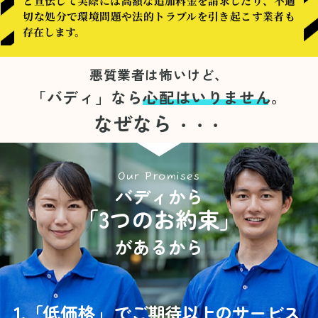
と宣伝して実際には高額な追加料金を請求したり、不適
切な処分で環境問題や法的トラブルを引き起こす業者も
存在します。
悪質業者は怖いけど、
「バディ」なら
心配はいりません。
なぜなら
・・・
Our Promises
バディから
「3つのお約束」
があるから
1.
「
低価格」
でご期待以上のサービス