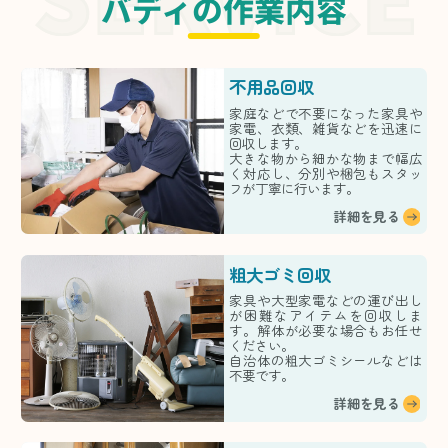
バディの作業内容
不用品回収
家庭などで不要になった家具や
家電、衣類、雑貨などを迅速に
回収します。
大きな物から細かな物まで幅広
く対応し、分別や梱包もスタッ
フが丁寧に行います。
詳細を見る
粗大ゴミ回収
家具や大型家電などの運び出し
が困難なアイテムを回収しま
す。解体が必要な場合もお任せ
ください。
自治体の粗大ゴミシールなどは
不要です。
詳細を見る