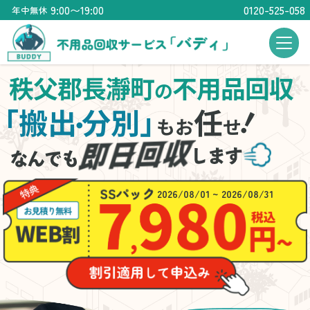
9:00〜19:00
0120-525-058
年中無休
秩父郡長瀞町
不用品回収
の
！
「搬出
分別」
任
・
もお
せ
2026/08/01 ~ 2026/08/31