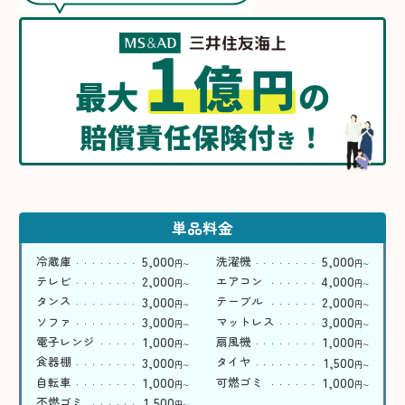
1
億
円
最大
の
賠償責任保険付
！
き
単品料金
5,000
5,000
冷蔵庫
洗濯機
円
円
〜
〜
2,000
4,000
テレビ
エアコン
円
円
〜
〜
3,000
2,000
タンス
テーブル
円
円
〜
〜
3,000
3,000
ソファ
マットレス
円
円
〜
〜
1,000
1,000
電子レンジ
扇風機
円
円
〜
〜
3,000
1,500
食器棚
タイヤ
円
円
〜
〜
1,000
1,000
自転車
可燃ゴミ
円
円
〜
〜
1,500
不燃ゴミ
円