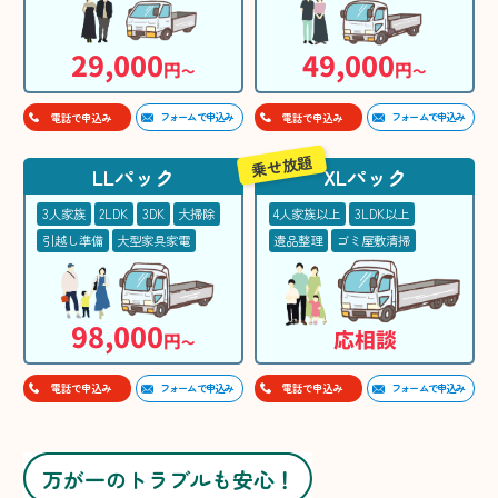
29,000
49,000
円
円
〜
〜
フォームで申込み
フォームで申込み
電話で申込み
電話で申込み
乗せ放題
LLパック
XLパック
3人家族
2LDK
3DK
大掃除
4人家族以上
3LDK以上
引越し準備
大型家具家電
遺品整理
ゴミ屋敷清掃
98,000
応相談
円
〜
フォームで申込み
フォームで申込み
電話で申込み
電話で申込み
万が一のトラブルも安心！