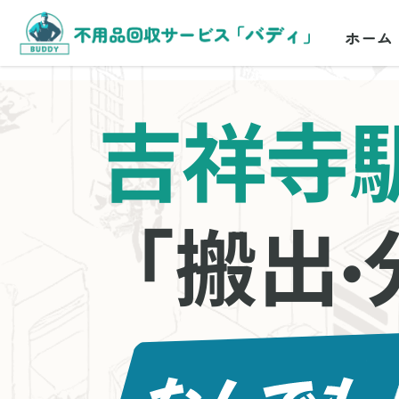
ホーム
吉祥寺
「搬出
・