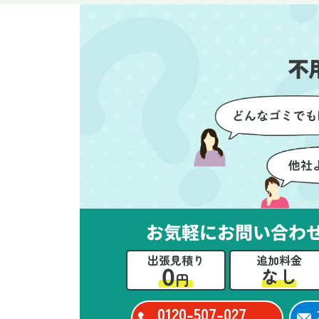
す。家族それぞれが必要なもの
に
を確認しながら進めることがで
か
き、安心感を持って作業をお任
に
不
せできました。さらに、作業終
て
了後には部屋全体を清掃してい
だ
ただき、まるで新しい家のよう
さ
な清潔感に感動しました。
ル
い
立
か
思
お気軽にお問い合わ
ー
た
出張見積り
追加料金
0
なし
円
0120-507-027