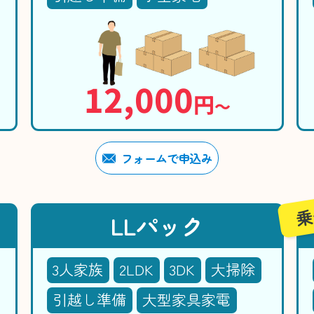
12,000
円
〜
フォームで申込み
乗
LLパック
3人家族
2LDK
3DK
大掃除
引越し準備
大型家具家電