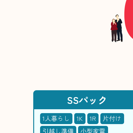
SSパック
1人暮らし
1K
1R
片付け
引越し準備
小型家電