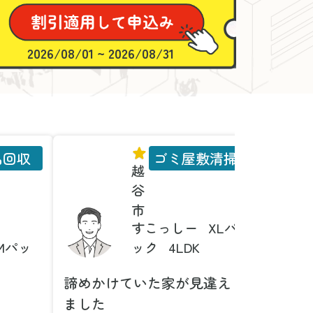
2026/08/01 ~ 2026/08/31
品回収
ゴミ屋敷清掃
越
谷
市
すこっしー
XLパ
Mパッ
ック
4LDK
諦めかけていた家が見違え
家具の
ました
とは！