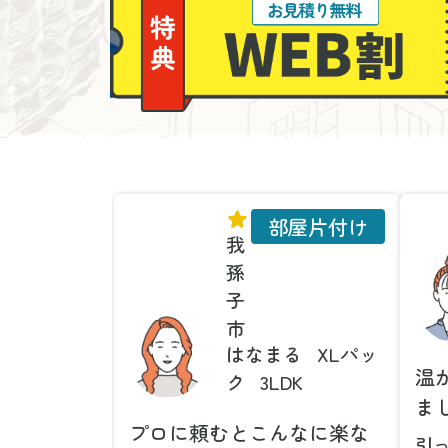
部屋片付け
我
孫
子
市
はなまる
XLパッ
温
ク
3LDK
ま
プロに頼むとこんなに楽な
引