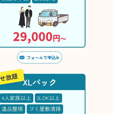
29,000
円
〜
フォームで申込み
せ放題
XLパック
4人家族以上
3LDK以上
遺品整理
ゴミ屋敷清掃