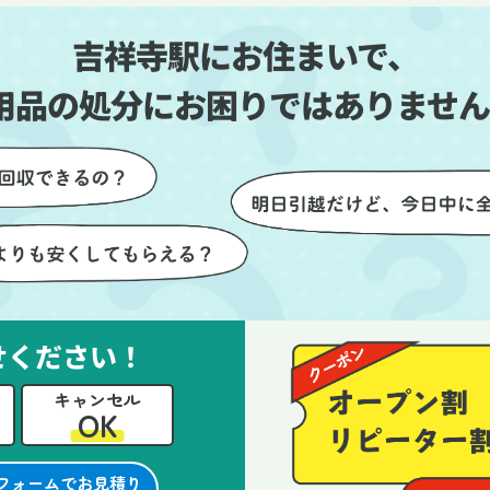
しい生活をスムーズに
片付いていくのがとても嬉し
吉祥寺駅にお住まいで、
とができました。
ったです。作業が終わった後
は、こちらからお願いしなく
用品の処分にお困りではありません
も部屋を簡単に清掃していた
けたのも好印象でした。
らに、分別の仕方やリサイク
可能なものについても教えて
ただき、今後の片付けにも役
つ知識が増えました。また何
あれば、ぜひお願いしたいと
っています。心のこもったサ
せください！
ビスをありがとうございまし
。
キャンセル
OK
フォームでお見積り