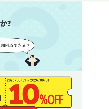
始めるこ
かったので、お願いして本当に
き、と
良かったと思います。
できま
か?
2026/08/01 ~ 2026/08/31