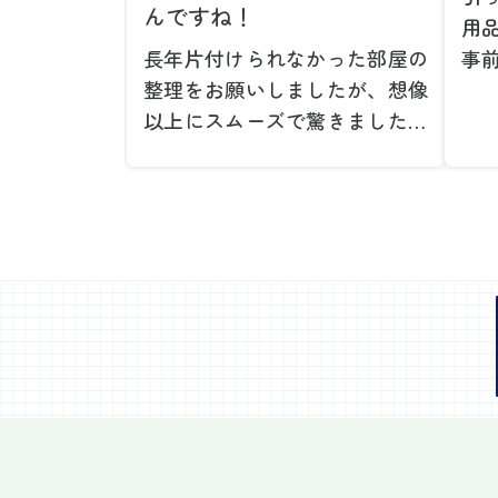
んですね！
用
長年片付けられなかった部屋の
事
整理をお願いしましたが、想像
で
以上にスムーズで驚きました。
が
家族が集めた物や古い家具が多
や
く、自分たちだけではどうにも
い
ならない状態でしたが、スタッ
際
フの皆さんが手際よく片付けて
し
くれたので、部屋が驚くほどス
当
ッキリしました。自分では手が
だ
回らなかった場所も含め、プロ
し
の力を実感しました。
で
特に、物が散乱していた部屋の
業
整理や、細かなアイテムの仕分
運
けを迅速かつ丁寧に対応してい
け
ただけたのがありがたかったで
て