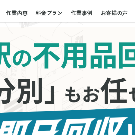
作業内容
料金プラン
作業事例
お客様の声
駅
不用品
の
分別」
任
もお