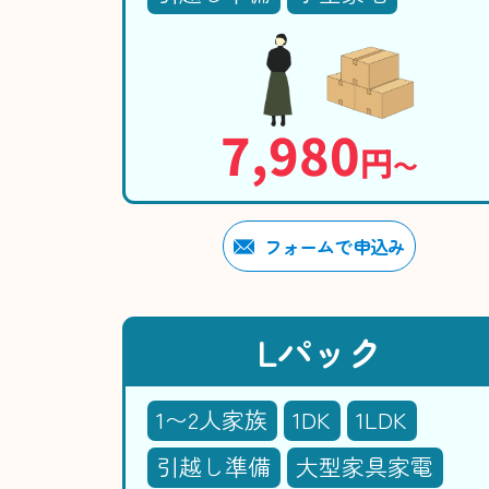
7,980
円
〜
フォームで申込み
Lパック
1〜2人家族
1DK
1LDK
引越し準備
大型家具家電