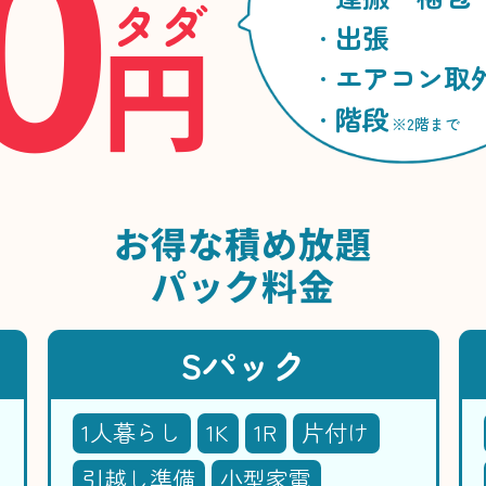
0
タダ
円
出張
エアコン取
階段
※2階まで
お得な
積め放題
パック料金
Sパック
1人暮らし
1K
1R
片付け
引越し準備
小型家電