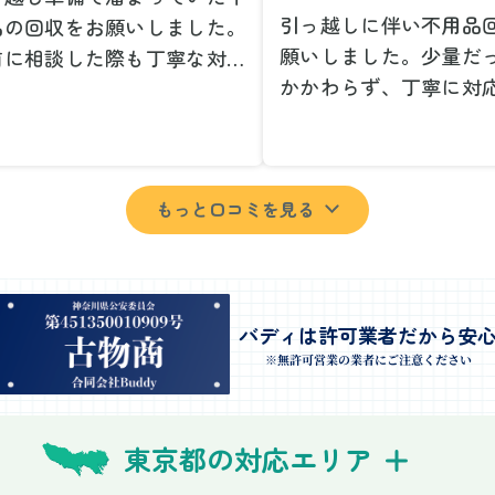
引っ越しに伴い不用品
品の回収をお願いしました。
願いしました。少量だ
前に相談した際も丁寧な対応
かかわらず、丁寧に対
、安心して当日を迎えること
ただけてとても良かっ
できました。特に、古い家具
小さな相談にも親身に
壊れた家電など、処分が難し
じてくださり、次回も
ものが多かったのですが、手
もっと口コミを見る
いしたいと思いました
よく対応していただき驚きま
特に、自分では持ち運
た。
い家具や家電も手際よ
日は2名のスタッフが来てく
していただき、ストレ
さり、作業の流れや注意点を
業を終えることができ
バディは許可業者だから安
っかり説明していただけたの
事前に見積もりを取っ
※無許可営業の業者にご注意ください
、こちらも安心感を持って作
格がそのままだったの
を見守ることができました。
費用を気にする必要も
び出しの際も、壁や床を傷つ
東京都の対応エリア
できました。引っ越し
ないように細心の注意を払っ
けが想像以上に早く終
いただき、家全体がスムーズ