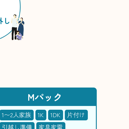
外し
Mパック
1〜2人家族
1K
1DK
片付け
引越し準備
家具家電