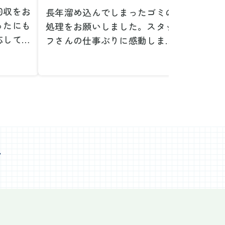
回収をお
長年溜め込んでしまったゴミの
粗大ゴ
ったにも
処理をお願いしました。スタッ
が、想
応してい
フさんの仕事ぶりに感動しまし
で驚き
たです。
た。きれいになった家を見て、
運び出
なって応
またここで新しいスタートが切
かった
ぜひお願
れそうです。本当にありがとう
た。料
。
ございました。
願いで
べない重
作業前の見積もりや説明も非常
さらに
く運び出
にわかりやすく、安心してお願
を傷つ
スなく作
いすることができました。作業
払いな
ました。
心
中も不安に思うことがあればす
印象的
た時の価
ぐに相談に乗ってくださり、一
周囲へ
で、追加
緒に解決策を考えていただけた
民への
なく安心
ので、とても信頼感を持って進
配って
後の片付
めることができました。家の状
作業を
わり、新
態がここまで変わるとは思わな
ず、終