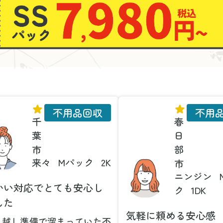
不用品回収
不用
千
春
葉
日
市
部
来々
Mパック
2K
市
ニンジン
かい対応でとても安心し
ク
1DK
した
気軽に頼める安心感
っ越し準備で溜まっていた不