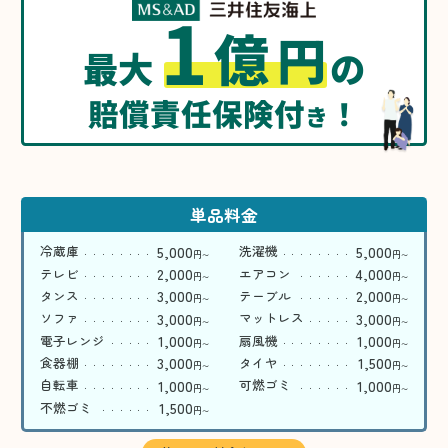
1
億
円
最大
の
賠償責任保険付
！
き
単品料金
5,000
5,000
冷蔵庫
洗濯機
円
円
〜
〜
2,000
4,000
テレビ
エアコン
円
円
〜
〜
3,000
2,000
タンス
テーブル
円
円
〜
〜
3,000
3,000
ソファ
マットレス
円
円
〜
〜
1,000
1,000
電子レンジ
扇風機
円
円
〜
〜
3,000
1,500
食器棚
タイヤ
円
円
〜
〜
1,000
1,000
自転車
可燃ゴミ
円
円
〜
〜
1,500
不燃ゴミ
円
〜