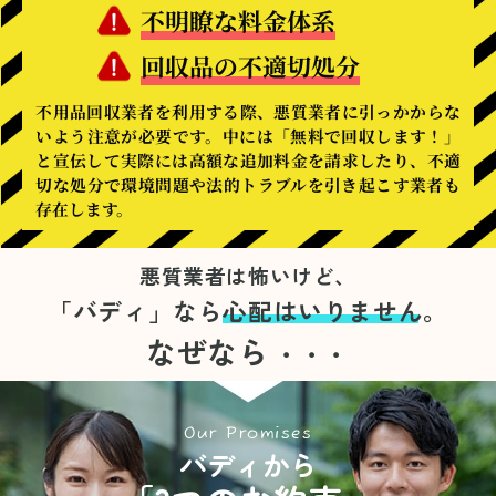
不明瞭な料金体系
回収品の不適切処分
不用品回収業者を利用する際、悪質業者に引っかからな
いよう注意が必要です。中には「無料で回収します！」
と宣伝して実際には高額な追加料金を請求したり、不適
切な処分で環境問題や法的トラブルを引き起こす業者も
存在します。
悪質業者は怖いけど、
「バディ」なら
心配はいりません。
なぜなら
・・・
Our Promises
バディから