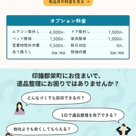
他品目の料金を見る
オプション料金
4,000
1,500
エアコン取外し
ドア取外し
円
円
〜
〜
1,500
1,000
ベッド解体
家具解体
円
円
〜
〜
5,500
0
営業時間外作業
即日対応
円
円
〜
〜
吊り降ろし
特殊作業
別途ご相談
別途ご相談
印旛郡栄町にお住まいで、
遺品整理にお困りではありませんか？