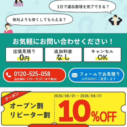
壁や床を傷つけないよう
つ丁寧に対応していただ
に細心の注意を払ってい
けたのがありがたかった
ただき、家全体がスムー
です。家族それぞれが必
ズに片付いていくのがと
要なものを確認しながら
ても嬉しかったです。作
進めることができ、安心
業が終わった後には、こ
感を持って作業をお任せ
お気軽にお問い合わせください！
ちらからお願いしなくて
できました。さらに、作
も部屋を簡単に清掃して
業終了後には部屋全体を
出張見積り
追加料金
キャンセル
いただけたのも好印象で
清掃していただき、まる
0
OK
なし
円
した。
で新しい家のような清潔
さらに、分別の仕方やリ
感に感動しました。
サイクル可能なものにつ
0120-525-058
フォームでお見積り
いても教えていただき、
9:00〜19:00
30分以内にご返信します
通話無料
(年中無休)
今後の片付けにも役立つ
知識が増えました。また
何かあれば、ぜひお願い
2026/08/01 ~ 2026/08/31
したいと思っています。
心のこもったサービスを
ありがとうございまし
た。