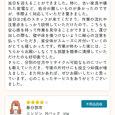
当日を迎えることができました。特に、古い家具や壊
れた家電など、処分が難しいものが多かったのです
が、手際よく対応していただき驚きました。
当日は2名のスタッフが来てくださり、作業の流れや
注意点をしっかり説明していただけたので、こちらも
安心感を持って作業を見守ることができました。運び
出しの際も、壁や床を傷つけないように細心の注意を
払っていただき、家全体がスムーズに片付いていくの
がとても嬉しかったです。作業が終わった後には、こ
ちらからお願いしなくても部屋を簡単に清掃していた
だけたのも好印象でした。
さらに、分別の仕方やリサイクル可能なものについて
も教えていただき、今後の片付けにも役立つ知識が増
えました。また何かあれば、ぜひお願いしたいと思っ
ています。心のこもったサービスをありがとうござい
ました。
不用品回収
春日部市
ニンジン
Mパック
1DK