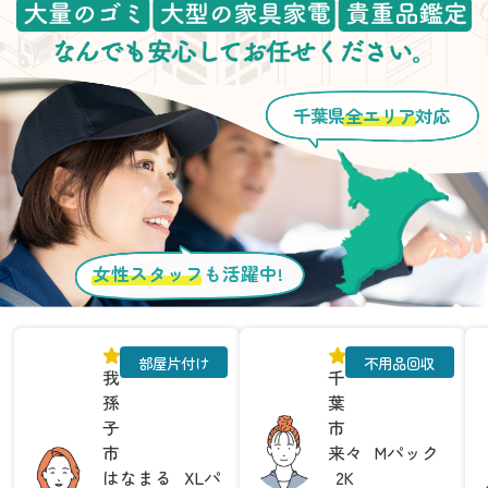
千葉県
全エリア
対応
女性スタッフ
も活躍中!
部屋片付け
不用品回収
我
千
孫
葉
子
市
市
来々
Mパック
はなまる
XLパ
2K