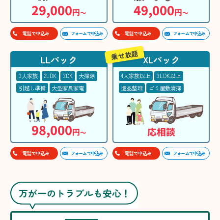
29,000
49,000
円
円
〜
〜
フォームで申込み
フォームで申込み
電話で申込み
電話で申込み
乗せ放題
LLパック
XLパック
3人家族
2LDK
3DK
大掃除
4人家族以上
3LDK以上
引越し準備
大型家具家電
遺品整理
ゴミ屋敷清掃
98,000
応相談
円
〜
フォームで申込み
フォームで申込み
電話で申込み
電話で申込み
万が一のトラブルも安心！