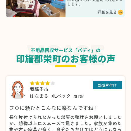
します。
詳細を見る
不用品回収サービス「バディ」の
印旛郡栄町のお客様の声
部屋片付け
我孫子市
はなまる
XLパック
3LDK
プロに頼むとこんなに楽なんですね！
長年片付けられなかった部屋の整理をお願いしました
が、想像以上にスムーズで驚きました。家族が集めた
物や古い家具が多く、自分たちだけではどうにもなら