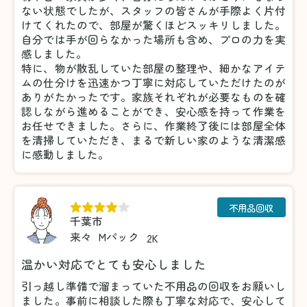
ない状態でしたが、スタッフの皆さんが手際よく片付
けてくれたので、部屋が驚くほどスッキリしました。
自分では手が回らなかった場所も含め、プロの力を実
感しました。
特に、物が散乱していた部屋の整理や、細かなアイテ
ムの仕分けを迅速かつ丁寧に対応していただけたのが
ありがたかったです。家族それぞれが必要なものを確
認しながら進めることができ、安心感を持って作業を
お任せできました。さらに、作業終了後には部屋全体
を清掃していただき、まるで新しい家のような清潔感
に感動しました。
不用品回収
千葉市
来々
Mパック
2K
温かい対応でとても安心しました
引っ越し準備で溜まっていた不用品の回収をお願いし
ました。事前に相談した際も丁寧な対応で、安心して