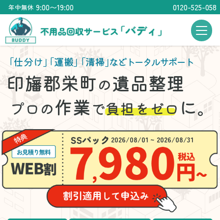
9:00〜19:00
0120-525-058
年中無休
「仕分け」
「運搬」
「清掃」
などトータルサポート
印旛郡栄町
遺品整理
の
作業
に。
プロの
で
負担をゼロ
2026/08/01 ~ 2026/08/31