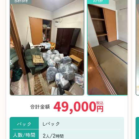
Before
After
49,000
税込
合計金額
円
Lパック
パック
2
/2
人数/時間
人
時間