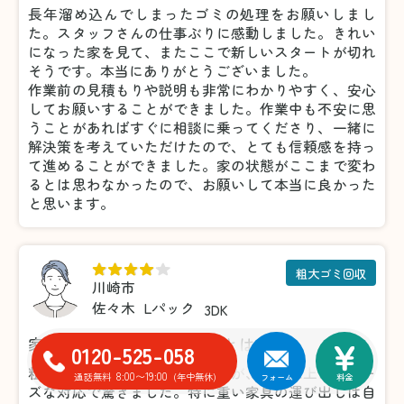
長年溜め込んでしまったゴミの処理をお願いしまし
た。スタッフさんの仕事ぶりに感動しました。きれい
になった家を見て、またここで新しいスタートが切れ
そうです。本当にありがとうございました。
作業前の見積もりや説明も非常にわかりやすく、安心
してお願いすることができました。作業中も不安に思
うことがあればすぐに相談に乗ってくださり、一緒に
解決策を考えていただけたので、とても信頼感を持っ
て進めることができました。家の状態がここまで変わ
るとは思わなかったので、お願いして本当に良かった
と思います。
粗大ゴミ回収
川崎市
佐々木
Lパック
3DK
家具の処分がこんなに楽だとは！
0120-525-058
粗大ゴミの処分で利用しましたが、想像以上にスムー
8:00〜19:00
通話無料
(年中無休)
フォーム
料金
ズな対応で驚きました。特に重い家具の運び出しは自