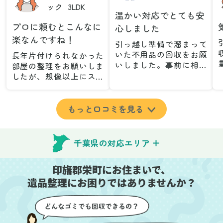
ック
3LDK
温かい対応でとても安
プロに頼むとこんなに
心しました
楽なんですね！
引っ越し準備で溜まって
いた不用品の回収をお願
長年片付けられなかった
いしました。事前に相談
部屋の整理をお願いしま
した際も丁寧な対応で、
したが、想像以上にスム
安心して当日を迎えるこ
ーズで驚きました。家族
とができました。特に、
が集めた物や古い家具が
古い家具や壊れた家電な
多く、自分たちだけでは
もっと口コミを見る
ど、処分が難しいものが
どうにもならない状態で
多かったのですが、手際
したが、スタッフの皆さ
よく対応していただき驚
んが手際よく片付けてく
千葉県の対応エリア
きました。
れたので、部屋が驚くほ
当日は2名のスタッフが来
どスッキリしました。自
印旛郡栄町にお住まいで、
てくださり、作業の流れ
分では手が回らなかった
や注意点をしっかり説明
遺品整理にお困りではありませんか？
場所も含め、プロの力を
していただけたので、こ
実感しました。
ちらも安心感を持って作
特に、物が散乱していた
業を見守ることができま
部屋の整理や、細かなア
した。運び出しの際も、
イテムの仕分けを迅速か