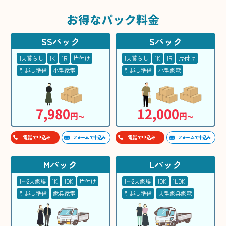
お得な
パック料金
SSパック
Sパック
1人暮らし
1K
1R
片付け
1人暮らし
1K
1R
片付け
引越し準備
小型家電
引越し準備
小型家電
7,980
12,000
円
円
〜
〜
フォームで申込み
フォームで申込み
電話で申込み
電話で申込み
Mパック
Lパック
1〜2人家族
1K
1DK
片付け
1〜2人家族
1DK
1LDK
引越し準備
家具家電
引越し準備
大型家具家電