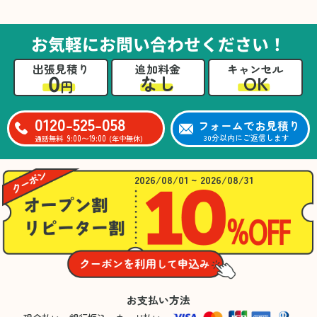
た。自分たちだけではここまできちんと整理す
るのは難しかったと思います」との温かいお言
葉をいただきました。遺品整理という心の負担
お気軽にお問い合わせください！
が大きい作業において、少しでもA様の力にな
れたことをスタッフ一同嬉しく思います。
出張見積り
追加料金
キャンセル
0
OK
なし
円
0120-525-058
フォームでお見積り
9:00〜19:00
30分以内にご返信します
通話無料
(年中無休)
2026/08/01 ~ 2026/08/31
お支払い方法