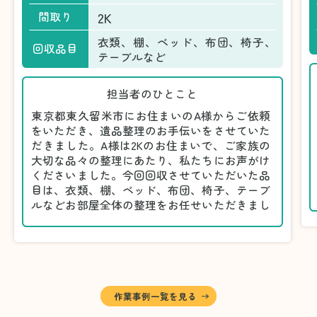
2K
間取り
衣類、棚、ベッド、布団、椅子、
回収品目
テーブルなど
担当者のひとこと
東京都東久留米市にお住まいのA様からご依頼
をいただき、遺品整理のお手伝いをさせていた
だきました。A様は2Kのお住まいで、ご家族の
大切な品々の整理にあたり、私たちにお声がけ
くださいました。今回回収させていただいた品
目は、衣類、棚、ベッド、布団、椅子、テーブ
ルなどお部屋全体の整理をお任せいただきまし
た。
遺品整理は物品の量だけでなく、故人への思い
が込められている分、慎重な対応が求められる
作業です。そのため、A様としっかりとお話し
しながら、不要品と大切に保管される品を丁寧
に仕分けしました。
作業事例一覧を見る
A様から「手際よく進めてくれて助かりまし