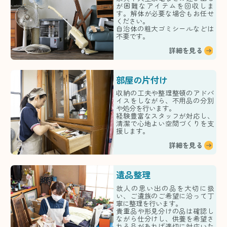
が困難なアイテムを回収しま
す。解体が必要な場合もお任せ
ください。
自治体の粗大ゴミシールなどは
不要です。
詳細を見る
部屋の片付け
収納の工夫や整理整頓のアドバ
イスをしながら、不用品の分別
や処分を行います。
経験豊富なスタッフが対応し、
清潔で心地よい空間づくりを支
援します。
詳細を見る
遺品整理
故人の思い出の品を大切に扱
い、ご遺族のご希望に沿って丁
寧に整理を行います。
貴重品や形見分けの品は確認し
ながら仕分けし、供養を希望さ
れる品があれば適切に対応いた