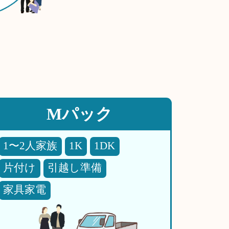
Mパック
1〜2人家族
1K
1DK
片付け
引越し準備
家具家電