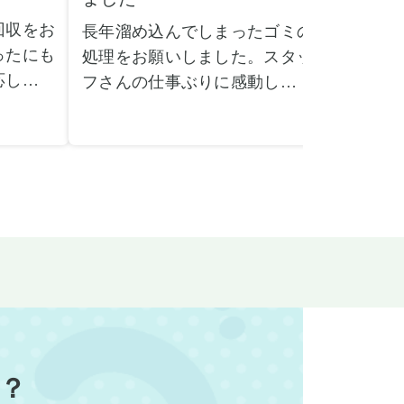
回収をお
長年溜め込んでしまったゴミの
粗大ゴ
ったにも
処理をお願いしました。スタッ
が、想
応してい
フさんの仕事ぶりに感動しまし
で驚き
たです。
た。きれいになった家を見て、
運び出
なって応
またここで新しいスタートが切
かった
ぜひお願
れそうです。本当にありがとう
た。料
。
ございました。
願いで
べない重
作業前の見積もりや説明も非常
さらに
く運び出
にわかりやすく、安心してお願
を傷つ
スなく作
いすることができました。作業
払いな
ました。
中も不安に思うことがあればす
印象的
た時の価
ぐに相談に乗ってくださり、一
周囲へ
で、追加
緒に解決策を考えていただけた
民への
なく安心
ので、とても信頼感を持って進
配って
？
後の片付
めることができました。家の状
作業を