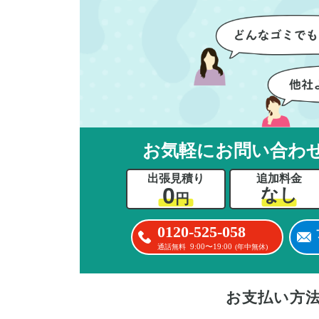
ただけたのがありがたかったで
け
す。家族それぞれが必要なもの
て
を確認しながら進めることがで
に
き、安心感を持って作業をお任
か
せできました。さらに、作業終
に
了後には部屋全体を清掃してい
て
ただき、まるで新しい家のよう
だ
な清潔感に感動しました。
さ
お気軽にお問い合わ
ル
出張見積り
追加料金
い
0
なし
円
立
か
0120-525-058
思
9:00〜19:00
通話無料
(年中無休)
ー
た
お支払い方