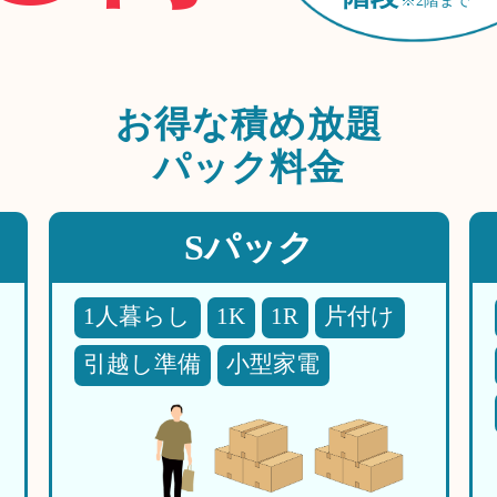
※2階まで
お得な
積め放題
パック料金
Sパック
1人暮らし
1K
1R
片付け
引越し準備
小型家電