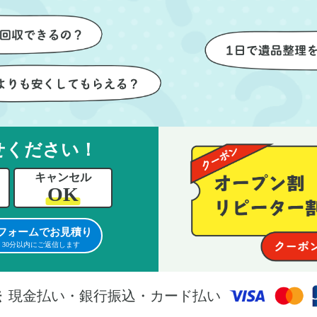
けが想像以上に早く終
ないように細心の注意を払っ
しい生活をスムーズに
いただき、家全体がスムーズ
とができました。
片付いていくのがとても嬉し
ったです。作業が終わった後
は、こちらからお願いしなく
も部屋を簡単に清掃していた
けたのも好印象でした。
らに、分別の仕方やリサイク
せください！
可能なものについても教えて
キャンセル
ただき、今後の片付けにも役
OK
つ知識が増えました。また何
あれば、ぜひお願いしたいと
フォームでお見積り
っています。心のこもったサ
30分以内にご返信します
ビスをありがとうございまし
。
法
現金払い・銀行振込・カード払い