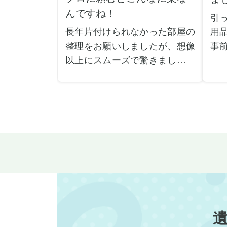
んですね！
引
長年片付けられなかった部屋の
用
整理をお願いしましたが、想像
事
以上にスムーズで驚きました。
で
家族が集めた物や古い家具が多
が
く、自分たちだけではどうにも
や
ならない状態でしたが、スタッ
い
フの皆さんが手際よく片付けて
際
くれたので、部屋が驚くほどス
し
ッキリしました。自分では手が
当
回らなかった場所も含め、プロ
だ
の力を実感しました。
し
特に、物が散乱していた部屋の
で
整理や、細かなアイテムの仕分
業
けを迅速かつ丁寧に対応してい
運