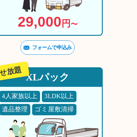
29,000
円
〜
フォームで申込み
せ放題
XLパック
4人家族以上
3LDK以上
遺品整理
ゴミ屋敷清掃