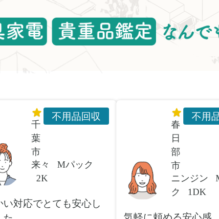
不用品回収
不用
千
春
葉
日
市
部
来々
Mパック
市
2K
ニンジン
ク
1DK
かい対応でとても安心し
気軽に頼める安心感
した