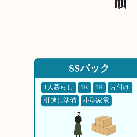
SSパック
1人暮らし
1K
1R
片付け
引越し準備
小型家電