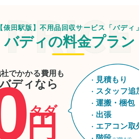
【俵田駅版】不用品回収サービス「バディ
バディの料金プラン
他社でかかる費用も
0
見積もり
バディなら
スタッフ追
運搬・梱包
タダ
円
出張
エアコン取
階段