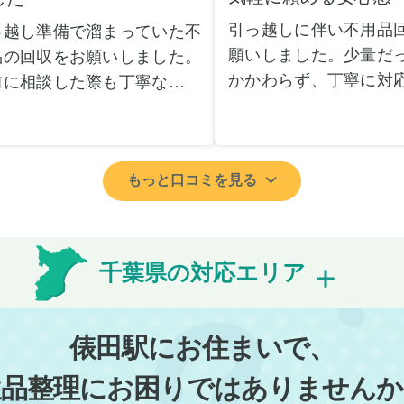
引っ越しに伴い不用品
っ越し準備で溜まっていた不
願いしました。少量だ
品の回収をお願いしました。
かかわらず、丁寧に対
前に相談した際も丁寧な対応
ただけてとても良かっ
、安心して当日を迎えること
小さな相談にも親身に
できました。特に、古い家具
じてくださり、次回も
壊れた家電など、処分が難し
もっと口コミを見る
いしたいと思いました
ものが多かったのですが、手
特に、自分では持ち運
よく対応していただき驚きま
い家具や家電も手際よ
た。
していただき、ストレ
日は2名のスタッフが来てく
千葉県の対応エリア
業を終えることができ
さり、作業の流れや注意点を
事前に見積もりを取っ
っかり説明していただけたの
格がそのままだったの
、こちらも安心感を持って作
俵田駅にお住まいで、
費用を気にする必要も
を見守ることができました。
遺品整理にお困りではありませんか
できました。引っ越し
び出しの際も、壁や床を傷つ