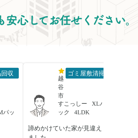
品回収
ゴミ屋敷清掃
越
谷
市
すこっしー
XLパ
Mパッ
ック
4LDK
諦めかけていた家が見違え
家具の
ました
とは！