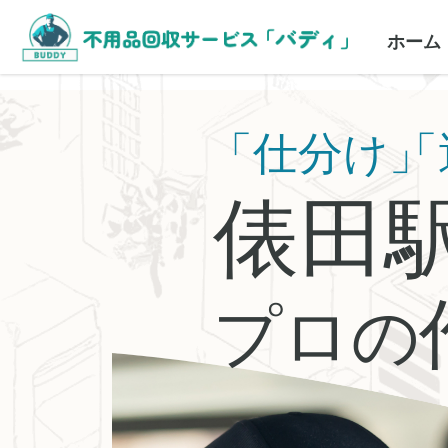
ホーム
「仕分け」
「
俵田
プロの