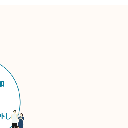
」
加
外し