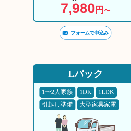
7,980
円
〜
フォームで申込み
Lパック
1〜2人家族
1DK
1LDK
引越し準備
大型家具家電