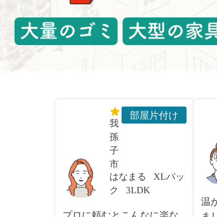
部屋片付け
我
孫
子
市
はなまる
XLパッ
ク
3LDK
温
プロに頼むとこんなに楽な
ま