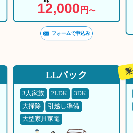
12,000
円
〜
フォームで申込み
乗
LLパック
3人家族
2LDK
3DK
大掃除
引越し準備
大型家具家電