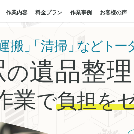
作業内容
料金プラン
作業事例
お客様の声
運搬」
「清掃」
などトー
駅
遺品整理
の
作業
で
負担を