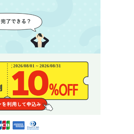
わり、新
態がここまで変わるとは思わな
ず、終
始めるこ
かったので、お願いして本当に
き、と
良かったと思います。
できま
2026/08/01 ~ 2026/08/31