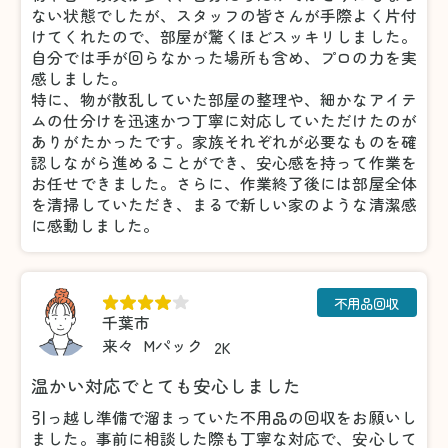
ない状態でしたが、スタッフの皆さんが手際よく片付
けてくれたので、部屋が驚くほどスッキリしました。
自分では手が回らなかった場所も含め、プロの力を実
感しました。
特に、物が散乱していた部屋の整理や、細かなアイテ
ムの仕分けを迅速かつ丁寧に対応していただけたのが
ありがたかったです。家族それぞれが必要なものを確
認しながら進めることができ、安心感を持って作業を
お任せできました。さらに、作業終了後には部屋全体
を清掃していただき、まるで新しい家のような清潔感
に感動しました。
不用品回収
千葉市
来々
Mパック
2K
温かい対応でとても安心しました
引っ越し準備で溜まっていた不用品の回収をお願いし
ました。事前に相談した際も丁寧な対応で、安心して