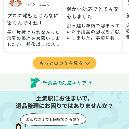
ック
3LDK
温かい対応でとても安
プロに頼むとこんなに
心しました
楽なんですね！
引っ越し準備で溜まって
いた不用品の回収をお願
長年片付けられなかった
いしました。事前に相談
部屋の整理をお願いしま
した際も丁寧な対応で、
したが、想像以上にスム
安心して当日を迎えるこ
ーズで驚きました。家族
とができました。特に、
が集めた物や古い家具が
古い家具や壊れた家電な
多く、自分たちだけでは
もっと口コミを見る
ど、処分が難しいものが
どうにもならない状態で
多かったのですが、手際
したが、スタッフの皆さ
よく対応していただき驚
んが手際よく片付けてく
千葉県の対応エリア
きました。
れたので、部屋が驚くほ
当日は2名のスタッフが来
どスッキリしました。自
土気駅にお住まいで、
てくださり、作業の流れ
分では手が回らなかった
や注意点をしっかり説明
遺品整理にお困りではありませんか？
場所も含め、プロの力を
していただけたので、こ
実感しました。
ちらも安心感を持って作
特に、物が散乱していた
業を見守ることができま
部屋の整理や、細かなア
した。運び出しの際も、
イテムの仕分けを迅速か