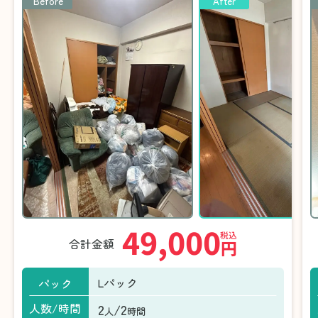
Before
After
49,000
税込
合計金額
円
Lパック
パック
2
/2
人数/時間
人
時間