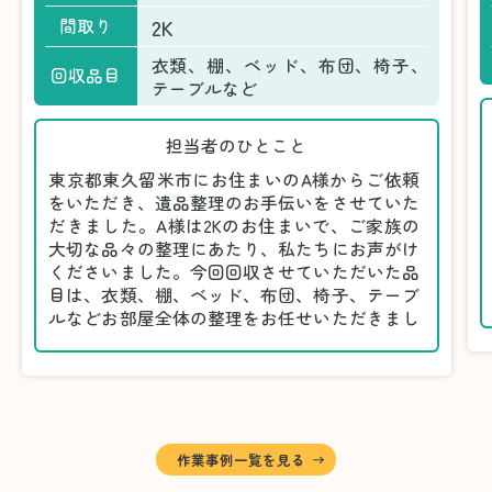
2K
間取り
衣類、棚、ベッド、布団、椅子、
回収品目
テーブルなど
担当者のひとこと
東京都東久留米市にお住まいのA様からご依頼
をいただき、遺品整理のお手伝いをさせていた
だきました。A様は2Kのお住まいで、ご家族の
大切な品々の整理にあたり、私たちにお声がけ
くださいました。今回回収させていただいた品
目は、衣類、棚、ベッド、布団、椅子、テーブ
ルなどお部屋全体の整理をお任せいただきまし
た。
遺品整理は物品の量だけでなく、故人への思い
が込められている分、慎重な対応が求められる
作業です。そのため、A様としっかりとお話し
しながら、不要品と大切に保管される品を丁寧
に仕分けしました。
作業事例一覧を見る
A様から「手際よく進めてくれて助かりまし