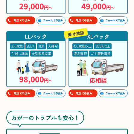
29,000
49,000
円
円
〜
〜
フォームで申込み
フォームで申込み
電話で申込み
電話で申込み
乗せ放題
LLパック
XLパック
3人家族
2LDK
3DK
大掃除
4人家族以上
3LDK以上
引越し準備
大型家具家電
遺品整理
ゴミ屋敷清掃
98,000
応相談
円
〜
フォームで申込み
フォームで申込み
電話で申込み
電話で申込み
万が一のトラブルも安心！