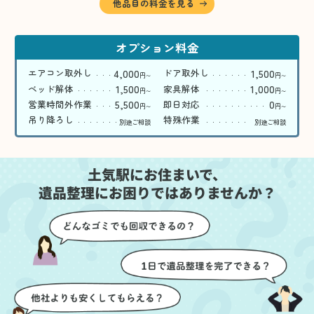
他品目の料金を見る
オプション料金
4,000
1,500
エアコン取外し
ドア取外し
円
円
〜
〜
1,500
1,000
ベッド解体
家具解体
円
円
〜
〜
5,500
0
営業時間外作業
即日対応
円
円
〜
〜
吊り降ろし
特殊作業
別途ご相談
別途ご相談
土気駅にお住まいで、
遺品整理にお困りではありませんか？