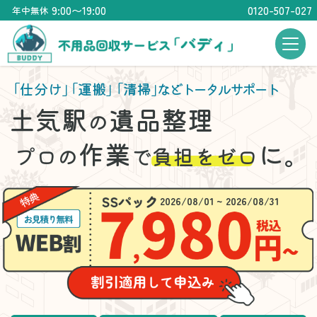
9:00〜19:00
0120-507-027
年中無休
「仕分け」
「運搬」
「清掃」
などトータルサポート
土気駅
遺品整理
の
作業
に。
プロの
で
負担をゼロ
2026/08/01 ~ 2026/08/31