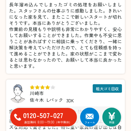
長年溜め込んでしまったゴミの処理をお願いしまし
た。スタッフさんの仕事ぶりに感動しました。きれい
になった家を見て、またここで新しいスタートが切れ
そうです。本当にありがとうございました。
作業前の見積もりや説明も非常にわかりやすく、安心
してお願いすることができました。作業中も不安に思
うことがあればすぐに相談に乗ってくださり、一緒に
解決策を考えていただけたので、とても信頼感を持っ
て進めることができました。家の状態がここまで変わ
るとは思わなかったので、お願いして本当に良かった
と思います。
粗大ゴミ回収
川崎市
佐々木
Lパック
3DK
家具の処分がこんなに楽だとは！
0120-507-027
粗大ゴミの処分で利用しましたが、想像以上にスムー
8:00〜19:00
通話無料
(年中無休)
フォーム
料金
ズな対応で驚きました。特に重い家具の運び出しは自