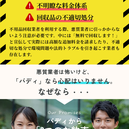
不明瞭な料金体系
回収品の不適切処分
不用品回収業者を利用する際、悪質業者に引っかからな
いよう注意が必要です。中には「無料で回収します！」
と宣伝して実際には高額な追加料金を請求したり、不適
切な処分で環境問題や法的トラブルを引き起こす業者も
存在します。
悪質業者は怖いけど、
「バディ」なら
心配はいりません。
なぜなら
・・・
Our Promises
バディから