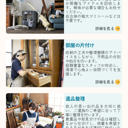
が困難なアイテムを回収しま
す。解体が必要な場合もお任せ
ください。
自治体の粗大ゴミシールなどは
不要です。
詳細を見る
部屋の片付け
収納の工夫や整理整頓のアドバ
イスをしながら、不用品の分別
や処分を行います。
経験豊富なスタッフが対応し、
清潔で心地よい空間づくりを支
援します。
詳細を見る
遺品整理
故人の思い出の品を大切に扱
い、ご遺族のご希望に沿って丁
寧に整理を行います。
貴重品や形見分けの品は確認し
ながら仕分けし、供養を希望さ
れる品があれば適切に対応いた