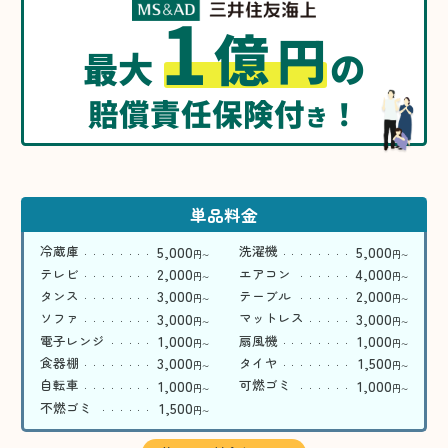
1
億
円
最大
の
賠償責任保険付
！
き
単品料金
5,000
5,000
冷蔵庫
洗濯機
円
円
〜
〜
2,000
4,000
テレビ
エアコン
円
円
〜
〜
3,000
2,000
タンス
テーブル
円
円
〜
〜
3,000
3,000
ソファ
マットレス
円
円
〜
〜
1,000
1,000
電子レンジ
扇風機
円
円
〜
〜
3,000
1,500
食器棚
タイヤ
円
円
〜
〜
1,000
1,000
自転車
可燃ゴミ
円
円
〜
〜
1,500
不燃ゴミ
円
〜