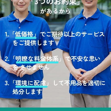
「3つのお約束」
があるから
1.
「
低価格」
でご期待以上のサービス
をご提供します
2.
「
明瞭な料金体系」
で不安な思い
を させません
3.
「
環境に配慮」
して不用品を適切に
処分します