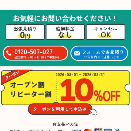
た。自分たちだけではここまできちんと整理す
るのは難しかったと思います」との温かいお言
葉をいただきました。遺品整理という心の負担
お気軽にお問い合わせください！
が大きい作業において、少しでもA様の力にな
れたことをスタッフ一同嬉しく思います。
出張見積り
追加料金
キャンセル
0
OK
なし
円
0120-507-027
フォームでお見積り
9:00〜19:00
30分以内にご返信します
通話無料
(年中無休)
2026/08/01 ~ 2026/08/31
お支払い方法