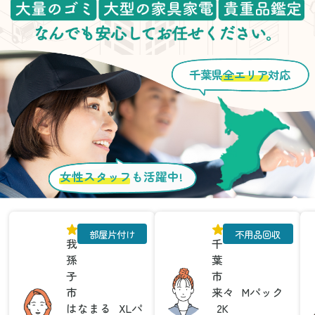
千葉県
全エリア
対応
女性スタッフ
も活躍中!
部屋片付け
不用品回収
我
千
孫
葉
子
市
市
来々
Mパック
はなまる
XLパ
2K