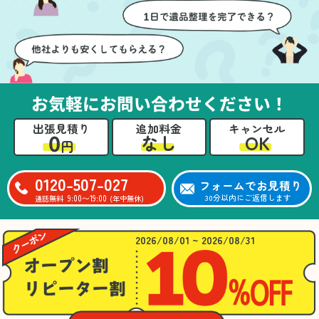
壁や床を傷つけないよう
つ丁寧に対応していただ
に細心の注意を払ってい
けたのがありがたかった
ただき、家全体がスムー
です。家族それぞれが必
ズに片付いていくのがと
要なものを確認しながら
ても嬉しかったです。作
進めることができ、安心
業が終わった後には、こ
感を持って作業をお任せ
お気軽にお問い合わせください！
ちらからお願いしなくて
できました。さらに、作
も部屋を簡単に清掃して
業終了後には部屋全体を
出張見積り
追加料金
キャンセル
いただけたのも好印象で
清掃していただき、まる
0
OK
なし
円
した。
で新しい家のような清潔
さらに、分別の仕方やリ
感に感動しました。
サイクル可能なものにつ
0120-507-027
フォームでお見積り
いても教えていただき、
9:00〜19:00
30分以内にご返信します
通話無料
(年中無休)
今後の片付けにも役立つ
知識が増えました。また
何かあれば、ぜひお願い
2026/08/01 ~ 2026/08/31
したいと思っています。
心のこもったサービスを
ありがとうございまし
た。