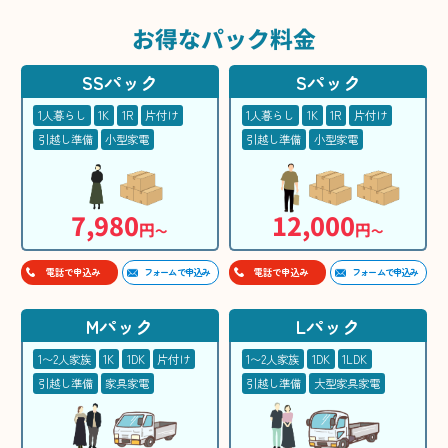
お得な
パック料金
SSパック
Sパック
1人暮らし
1K
1R
片付け
1人暮らし
1K
1R
片付け
引越し準備
小型家電
引越し準備
小型家電
7,980
12,000
円
円
〜
〜
フォームで申込み
フォームで申込み
電話で申込み
電話で申込み
Mパック
Lパック
1〜2人家族
1K
1DK
片付け
1〜2人家族
1DK
1LDK
引越し準備
家具家電
引越し準備
大型家具家電