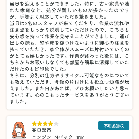
当日を迎えることができました。特に、古い家具や壊
れた家電など、処分が難しいものが多かったのです
が、手際よく対応していただき驚きました。
当日は2名のスタッフが来てくださり、作業の流れや
注意点をしっかり説明していただけたので、こちらも
安心感を持って作業を見守ることができました。運び
出しの際も、壁や床を傷つけないように細心の注意を
払っていただき、家全体がスムーズに片付いていくの
がとても嬉しかったです。作業が終わった後には、こ
ちらからお願いしなくても部屋を簡単に清掃していた
だけたのも好印象でした。
さらに、分別の仕方やリサイクル可能なものについて
も教えていただき、今後の片付けにも役立つ知識が増
えました。また何かあれば、ぜひお願いしたいと思っ
ています。心のこもったサービスをありがとうござい
ました。
不用品回収
春日部市
ニンジン
Mパック
1DK