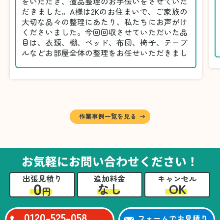
をいただき、遺品整理のお手伝いをさせていた
だきました。A様は2Kのお住まいで、ご家族の
大切な品々の整理にあたり、私たちにお声がけ
くださいました。今回回収させていただいた品
目は、衣類、棚、ベッド、布団、椅子、テーブ
ルなどお部屋全体の整理をお任せいただきまし
た。
遺品整理は物品の量だけでなく、故人への思い
が込められている分、慎重な対応が求められる
作業です。そのため、A様としっかりとお話し
しながら、不要品と大切に保管される品を丁寧
に仕分けしました。
作業事例一覧を見る
A様から「手際よく進めてくれて助かりまし
た。自分たちだけではここまできちんと整理す
るのは難しかったと思います」との温かいお言
葉をいただきました。遺品整理という心の負担
お気軽にお問い合わせください！
が大きい作業において、少しでもA様の力にな
れたことをスタッフ一同嬉しく思います。
出張見積り
追加料金
キャンセル
0
OK
なし
円
0120-525-058
フォームでお見積り