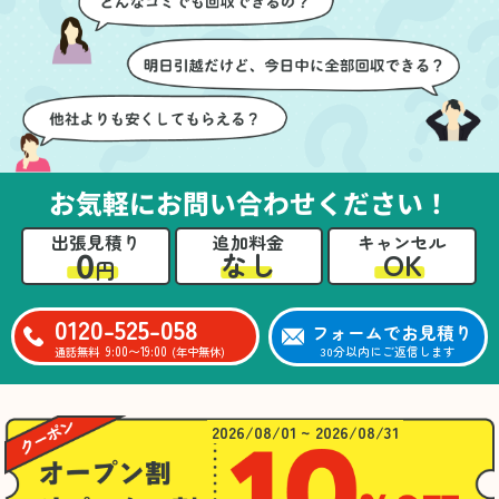
ても嬉しかったです。作
進めることができ、安心
業が終わった後には、こ
感を持って作業をお任せ
ちらからお願いしなくて
できました。さらに、作
も部屋を簡単に清掃して
業終了後には部屋全体を
いただけたのも好印象で
清掃していただき、まる
した。
で新しい家のような清潔
さらに、分別の仕方やリ
感に感動しました。
サイクル可能なものにつ
お気軽にお問い合わせください！
いても教えていただき、
今後の片付けにも役立つ
出張見積り
追加料金
キャンセル
知識が増えました。また
0
OK
なし
円
何かあれば、ぜひお願い
したいと思っています。
心のこもったサービスを
0120-525-058
フォームでお見積り
ありがとうございまし
9:00〜19:00
30分以内にご返信します
通話無料
(年中無休)
た。
2026/08/01 ~ 2026/08/31