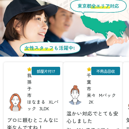
東京都
全エリア
対応
女性スタッフ
も活躍中!
部屋片付け
不用品回収
我
千
孫
葉
子
市
市
来々
Mパック
はなまる
XLパ
2K
ック
3LDK
温かい対応でとても安
プロに頼むとこんなに
心しました
楽なんですね！