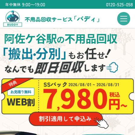
9:00〜19:00
0120-525-058
年中無休
阿佐ケ谷駅
不用品回収
の
！
「搬出
分別」
任
・
もお
せ
2026/08/01 ~ 2026/08/31