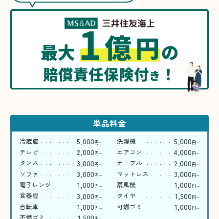
1
億
円
最大
の
賠償責任保険付
！
き
単品料金
5,000
5,000
冷蔵庫
洗濯機
円
円
〜
〜
2,000
4,000
テレビ
エアコン
円
円
〜
〜
3,000
2,000
タンス
テーブル
円
円
〜
〜
3,000
3,000
ソファ
マットレス
円
円
〜
〜
1,000
1,000
電子レンジ
扇風機
円
円
〜
〜
3,000
1,500
食器棚
タイヤ
円
円
〜
〜
1,000
1,000
自転車
可燃ゴミ
円
円
〜
〜
1,500
不燃ゴミ
円