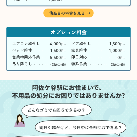
〜
他品目の料金を見る
オプション料金
4,000
1,500
エアコン取外し
ドア取外し
円
円
〜
〜
1,500
1,000
ベッド解体
家具解体
円
円
〜
〜
5,500
0
営業時間外作業
即日対応
円
円
〜
〜
吊り降ろし
特殊作業
別途ご相談
別途ご相談
阿佐ケ谷駅にお住まいで、
不用品の処分にお困りではありませんか?