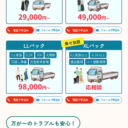
29,000
49,000
円
円
〜
〜
フォームで申込み
フォームで申込み
電話で申込み
電話で申込み
乗せ放題
LLパック
XLパック
3人家族
2LDK
3DK
大掃除
4人家族以上
3LDK以上
引越し準備
大型家具家電
遺品整理
ゴミ屋敷清掃
98,000
応相談
円
〜
フォームで申込み
フォームで申込み
電話で申込み
電話で申込み
万が一のトラブルも安心！