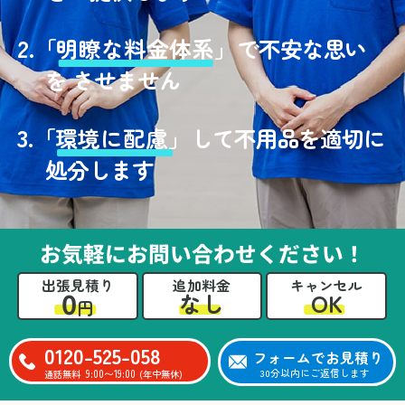
2.
「
明瞭な料金体系」
で不安な思い
を させません
3.
「
環境に配慮」
して不用品を適切に
処分します
お気軽にお問い合わせください！
出張見積り
追加料金
キャンセル
0
OK
なし
円
0120-525-058
フォームでお見積り
9:00〜19:00
30分以内にご返信します
通話無料
(年中無休)