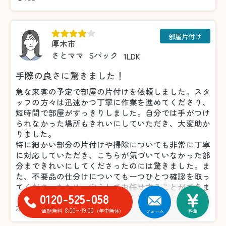
部屋片付け
厚木市
さとママ
Sパック
1LDK
手際の良さに驚きました！
急な来客の予定で部屋の片付けを依頼しました。スタ
ッフの方々は迅速かつ丁寧に作業を進めてくださり、
短時間で部屋がすっきりしました。自分では手がつけ
られなかった場所もきれいにしていただき、大変助か
りました。
特に細かい部分の片付けや掃除についても非常に丁寧
に対応していただき、こちらが気づいていなかった部
分まできれいにしてくださったのには驚きました。ま
た、不要品の仕分けについても一つひとつ確認を取っ
てくださったため、安心してお任せすることができま
0120-525-058
した。おかげで気持ちよく来客を迎えることができ、
本当に感謝しています。
8:00〜19:00
通話無料
(年中無休)
フォーム
料金