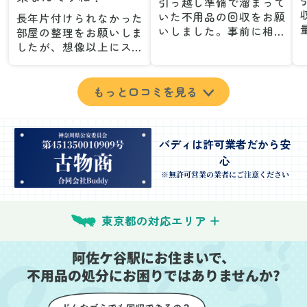
引っ越し準備で溜まって
いた不用品の回収をお願
長年片付けられなかった
いしました。事前に相談
部屋の整理をお願いしま
した際も丁寧な対応で、
したが、想像以上にスム
安心して当日を迎えるこ
ーズで驚きました。家族
とができました。特に、
が集めた物や古い家具が
古い家具や壊れた家電な
多く、自分たちだけでは
もっと口コミを見る
ど、処分が難しいものが
どうにもならない状態で
多かったのですが、手際
したが、スタッフの皆さ
よく対応していただき驚
んが手際よく片付けてく
バディは許可業者だから安
きました。
れたので、部屋が驚くほ
心
当日は2名のスタッフが来
どスッキリしました。自
てくださり、作業の流れ
分では手が回らなかった
※無許可営業の業者にご注意ください
や注意点をしっかり説明
場所も含め、プロの力を
していただけたので、こ
実感しました。
ちらも安心感を持って作
特に、物が散乱していた
東京都の対応エリア
業を見守ることができま
部屋の整理や、細かなア
した。運び出しの際も、
イテムの仕分けを迅速か
阿佐ケ谷駅にお住まいで、
壁や床を傷つけないよう
つ丁寧に対応していただ
不用品の処分にお困りではありませんか?
に細心の注意を払ってい
けたのがありがたかった
ただき、家全体がスムー
です。家族それぞれが必
ズに片付いていくのがと
要なものを確認しながら