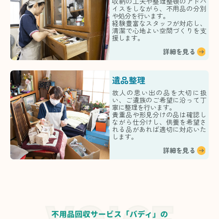
収納の工夫や整理整頓のアドバ
イスをしながら、不用品の分別
や処分を行います。
経験豊富なスタッフが対応し、
清潔で心地よい空間づくりを支
援します。
詳細を見る
遺品整理
故人の思い出の品を大切に扱
い、ご遺族のご希望に沿って丁
寧に整理を行います。
貴重品や形見分けの品は確認し
ながら仕分けし、供養を希望さ
れる品があれば適切に対応いた
します。
詳細を見る
不用品回収サービス「バディ」の