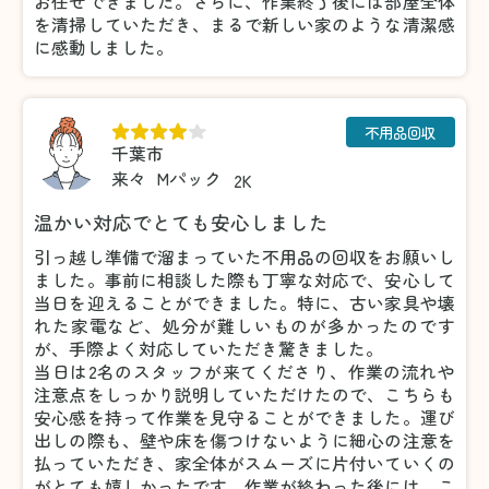
お任せできました。さらに、作業終了後には部屋全体
を清掃していただき、まるで新しい家のような清潔感
に感動しました。
不用品回収
千葉市
来々
Mパック
2K
温かい対応でとても安心しました
引っ越し準備で溜まっていた不用品の回収をお願いし
ました。事前に相談した際も丁寧な対応で、安心して
当日を迎えることができました。特に、古い家具や壊
れた家電など、処分が難しいものが多かったのです
が、手際よく対応していただき驚きました。
当日は2名のスタッフが来てくださり、作業の流れや
注意点をしっかり説明していただけたので、こちらも
安心感を持って作業を見守ることができました。運び
出しの際も、壁や床を傷つけないように細心の注意を
払っていただき、家全体がスムーズに片付いていくの
がとても嬉しかったです。作業が終わった後には、こ