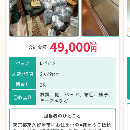
49,000
税込
合計金額
円
Lパック
パック
2
/2
人数/時間
人
時間
2K
間取り
衣類、棚、ベッド、布団、椅子、
回収品目
テーブルなど
担当者のひとこと
東京都東久留米市にお住まいのA様からご依頼