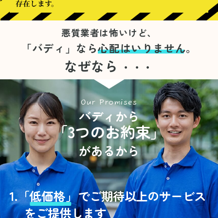
存在します。
悪質業者は怖いけど、
「バディ」なら
心配はいりません。
なぜなら
・・・
Our Promises
バディから
「3つのお約束」
があるから
1.
「
低価格」
でご期待以上のサービス
をご提供します