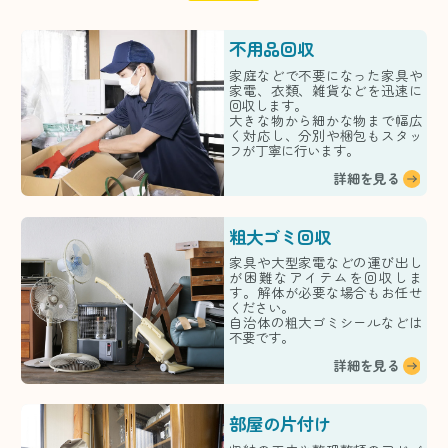
不用品回収
家庭などで不要になった家具や
家電、衣類、雑貨などを迅速に
回収します。
大きな物から細かな物まで幅広
く対応し、分別や梱包もスタッ
フが丁寧に行います。
詳細を見る
粗大ゴミ回収
家具や大型家電などの運び出し
が困難なアイテムを回収しま
す。解体が必要な場合もお任せ
ください。
自治体の粗大ゴミシールなどは
不要です。
詳細を見る
部屋の片付け