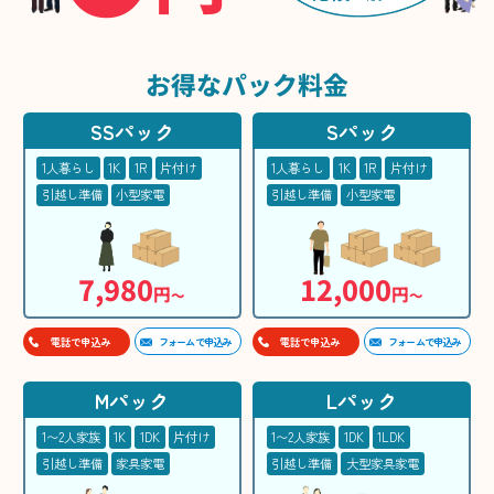
お得な
パック料金
SSパック
Sパック
1人暮らし
1K
1R
片付け
1人暮らし
1K
1R
片付け
引越し準備
小型家電
引越し準備
小型家電
7,980
12,000
円
円
〜
〜
フォームで申込み
フォームで申込み
電話で申込み
電話で申込み
Mパック
Lパック
1〜2人家族
1K
1DK
片付け
1〜2人家族
1DK
1LDK
引越し準備
家具家電
引越し準備
大型家具家電