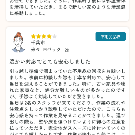
お任せできました。さらに、作業終了後には部屋全体
を清掃していただき、まるで新しい家のような清潔感
に感動しました。
不用品回収
千葉市
来々
Mパック
2K
温かい対応でとても安心しました
引っ越し準備で溜まっていた不用品の回収をお願いし
ました。事前に相談した際も丁寧な対応で、安心して
当日を迎えることができました。特に、古い家具や壊
れた家電など、処分が難しいものが多かったのです
が、手際よく対応していただき驚きました。
当日は2名のスタッフが来てくださり、作業の流れや
注意点をしっかり説明していただけたので、こちらも
安心感を持って作業を見守ることができました。運び
出しの際も、壁や床を傷つけないように細心の注意を
払っていただき、家全体がスムーズに片付いていくの
がとても嬉しかったです。作業が終わった後には、こ