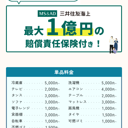
1
億
円
最大
の
賠償責任保険付
！
き
単品料金
5,000
5,000
冷蔵庫
洗濯機
円
円
〜
〜
2,000
4,000
テレビ
エアコン
円
円
〜
〜
3,000
2,000
タンス
テーブル
円
円
〜
〜
3,000
3,000
ソファ
マットレス
円
円
〜
〜
1,000
1,000
電子レンジ
扇風機
円
円
〜
〜
3,000
1,500
食器棚
タイヤ
円
円
〜
〜
1,000
1,000
自転車
可燃ゴミ
円
円
〜
〜
1,500
不燃ゴミ
円