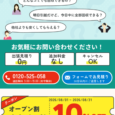
ても嬉しかったです。作
進めることができ、安心
業が終わった後には、こ
感を持って作業をお任せ
ちらからお願いしなくて
できました。さらに、作
も部屋を簡単に清掃して
業終了後には部屋全体を
いただけたのも好印象で
清掃していただき、まる
した。
で新しい家のような清潔
さらに、分別の仕方やリ
感に感動しました。
サイクル可能なものにつ
お気軽にお問い合わせください！
いても教えていただき、
今後の片付けにも役立つ
出張見積り
追加料金
キャンセル
知識が増えました。また
0
OK
なし
円
何かあれば、ぜひお願い
したいと思っています。
心のこもったサービスを
0120-525-058
フォームでお見積り
ありがとうございまし
9:00〜19:00
30分以内にご返信します
通話無料
(年中無休)
た。
2026/08/01 ~ 2026/08/31