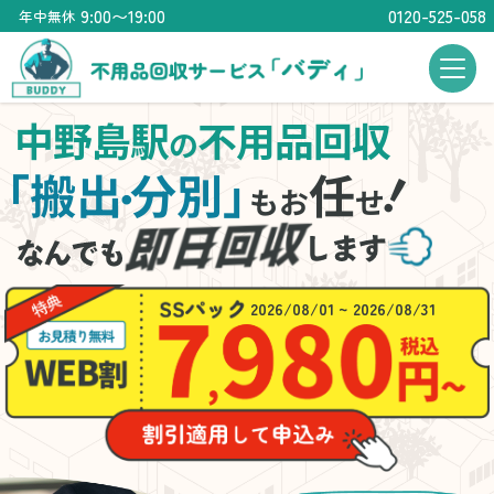
9:00〜19:00
0120-525-058
年中無休
中野島駅
不用品回収
の
！
「搬出
分別」
任
・
もお
せ
2026/08/01 ~ 2026/08/31