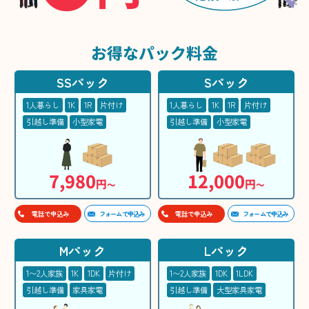
お得な
パック料金
SSパック
Sパック
1人暮らし
1K
1R
片付け
1人暮らし
1K
1R
片付け
引越し準備
小型家電
引越し準備
小型家電
7,980
12,000
円
円
〜
〜
フォームで申込み
フォームで申込み
電話で申込み
電話で申込み
Mパック
Lパック
1〜2人家族
1K
1DK
片付け
1〜2人家族
1DK
1LDK
引越し準備
家具家電
引越し準備
大型家具家電