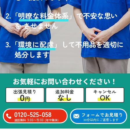
2.
「
明瞭な料金体系」
で不安な思い
を させません
3.
「
環境に配慮」
して不用品を適切に
処分します
お気軽にお問い合わせください！
出張見積り
追加料金
キャンセル
0
OK
なし
円
0120-525-058
フォームでお見積り
9:00〜19:00
30分以内にご返信します
通話無料
(年中無休)