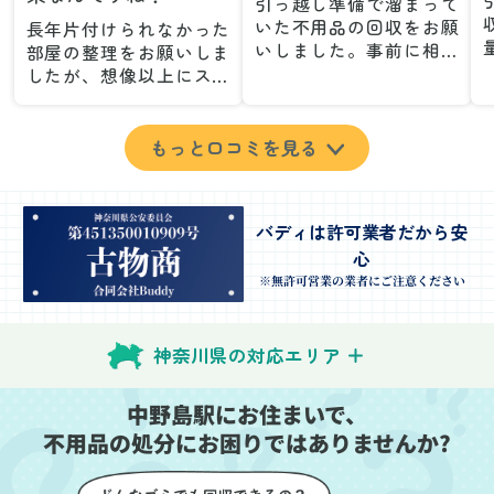
引っ越し準備で溜まって
いた不用品の回収をお願
長年片付けられなかった
いしました。事前に相談
部屋の整理をお願いしま
した際も丁寧な対応で、
したが、想像以上にスム
安心して当日を迎えるこ
ーズで驚きました。家族
とができました。特に、
が集めた物や古い家具が
古い家具や壊れた家電な
多く、自分たちだけでは
もっと口コミを見る
ど、処分が難しいものが
どうにもならない状態で
多かったのですが、手際
したが、スタッフの皆さ
よく対応していただき驚
んが手際よく片付けてく
バディは許可業者だから安
きました。
れたので、部屋が驚くほ
心
当日は2名のスタッフが来
どスッキリしました。自
てくださり、作業の流れ
分では手が回らなかった
※無許可営業の業者にご注意ください
や注意点をしっかり説明
場所も含め、プロの力を
していただけたので、こ
実感しました。
ちらも安心感を持って作
特に、物が散乱していた
神奈川県の対応エリア
業を見守ることができま
部屋の整理や、細かなア
した。運び出しの際も、
イテムの仕分けを迅速か
中野島駅にお住まいで、
壁や床を傷つけないよう
つ丁寧に対応していただ
不用品の処分にお困りではありませんか?
に細心の注意を払ってい
けたのがありがたかった
ただき、家全体がスムー
です。家族それぞれが必
ズに片付いていくのがと
要なものを確認しながら