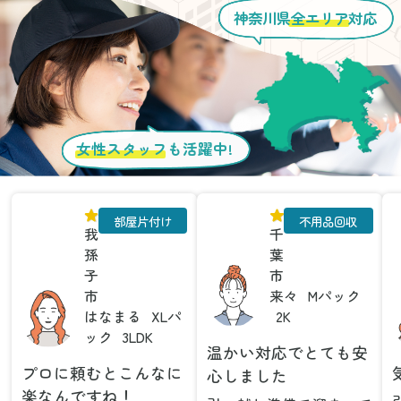
神奈川県
全エリア
対応
女性スタッフ
も活躍中!
部屋片付け
不用品回収
我
千
孫
葉
子
市
市
来々
Mパック
はなまる
XLパ
2K
ック
3LDK
温かい対応でとても安
プロに頼むとこんなに
心しました
楽なんですね！