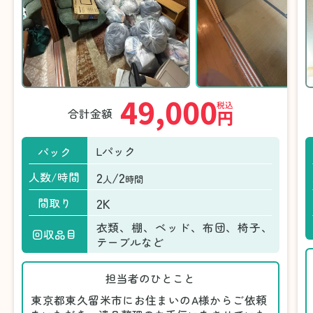
49,000
税込
合計金額
円
Lパック
パック
2
/2
人数/時間
人
時間
2K
間取り
衣類、棚、ベッド、布団、椅子、
回収品目
テーブルなど
担当者のひとこと
東京都東久留米市にお住まいのA様からご依頼