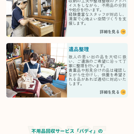
収納の工夫や整理整頓のアドバ
イスをしながら、不用品の分別
や処分を行います。
経験豊富なスタッフが対応し、
清潔で心地よい空間づくりを支
援します。
詳細を見る
遺品整理
故人の思い出の品を大切に扱
い、ご遺族のご希望に沿って丁
寧に整理を行います。
貴重品や形見分けの品は確認し
ながら仕分けし、供養を希望さ
れる品があれば適切に対応いた
します。
詳細を見る
不用品回収サービス「バディ」の