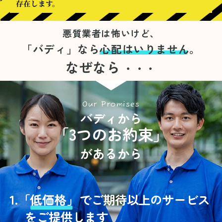
存在します。
悪質業者は怖いけど、
「バディ」なら
心配はいりません。
なぜなら
・・・
Our Promises
バディから
「3つのお約束」
があるから
1.
「
低価格」
でご期待以上のサービス
をご提供します