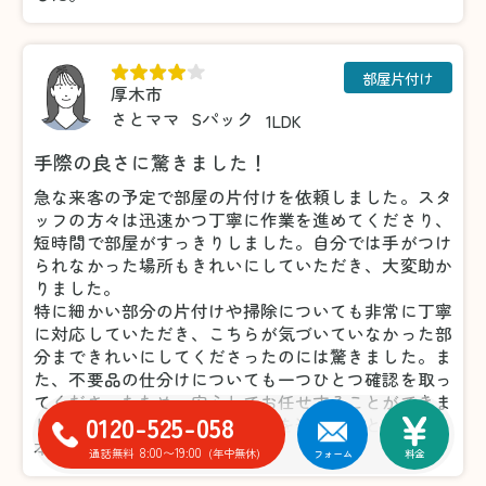
部屋片付け
厚木市
さとママ
Sパック
1LDK
手際の良さに驚きました！
急な来客の予定で部屋の片付けを依頼しました。スタ
ッフの方々は迅速かつ丁寧に作業を進めてくださり、
短時間で部屋がすっきりしました。自分では手がつけ
られなかった場所もきれいにしていただき、大変助か
りました。
特に細かい部分の片付けや掃除についても非常に丁寧
に対応していただき、こちらが気づいていなかった部
分まできれいにしてくださったのには驚きました。ま
た、不要品の仕分けについても一つひとつ確認を取っ
てくださったため、安心してお任せすることができま
0120-525-058
した。おかげで気持ちよく来客を迎えることができ、
本当に感謝しています。
8:00〜19:00
通話無料
(年中無休)
フォーム
料金