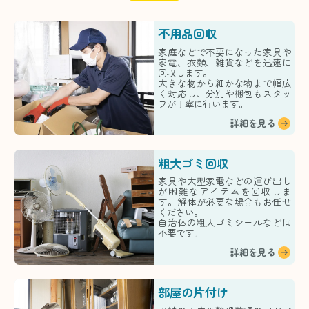
不用品回収
家庭などで不要になった家具や
家電、衣類、雑貨などを迅速に
回収します。
大きな物から細かな物まで幅広
く対応し、分別や梱包もスタッ
フが丁寧に行います。
詳細を見る
粗大ゴミ回収
家具や大型家電などの運び出し
が困難なアイテムを回収しま
す。解体が必要な場合もお任せ
ください。
自治体の粗大ゴミシールなどは
不要です。
詳細を見る
部屋の片付け