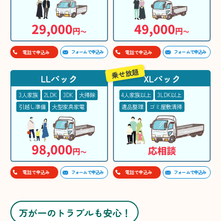
29,000
49,000
円
円
〜
〜
フォームで申込み
フォームで申込み
電話で申込み
電話で申込み
乗せ放題
LLパック
XLパック
3人家族
2LDK
3DK
大掃除
4人家族以上
3LDK以上
引越し準備
大型家具家電
遺品整理
ゴミ屋敷清掃
98,000
応相談
円
〜
フォームで申込み
フォームで申込み
電話で申込み
電話で申込み
万が一のトラブルも安心！