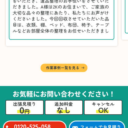
をいただき、遺品整理のお手伝いをさせていた
だきました。A様は2Kのお住まいで、ご家族の
大切な品々の整理にあたり、私たちにお声がけ
くださいました。今回回収させていただいた品
目は、衣類、棚、ベッド、布団、椅子、テーブ
ルなどお部屋全体の整理をお任せいただきまし
た。
遺品整理は物品の量だけでなく、故人への思い
が込められている分、慎重な対応が求められる
作業です。そのため、A様としっかりとお話し
しながら、不要品と大切に保管される品を丁寧
に仕分けしました。
作業事例一覧を見る
A様から「手際よく進めてくれて助かりまし
た。自分たちだけではここまできちんと整理す
るのは難しかったと思います」との温かいお言
葉をいただきました。遺品整理という心の負担
お気軽にお問い合わせください！
が大きい作業において、少しでもA様の力にな
れたことをスタッフ一同嬉しく思います。
出張見積り
追加料金
キャンセル
0
OK
なし
円
0120-525-058
フォームでお見積り