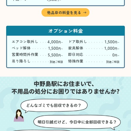
〜
他品目の料金を見る
オプション料金
4,000
1,500
エアコン取外し
ドア取外し
円
円
〜
〜
1,500
1,000
ベッド解体
家具解体
円
円
〜
〜
5,500
0
営業時間外作業
即日対応
円
円
〜
〜
吊り降ろし
特殊作業
別途ご相談
別途ご相談
中野島駅にお住まいで、
不用品の処分にお困りではありませんか?