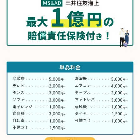
1
億
円
最大
の
賠償責任保険付
！
き
単品料金
5,000
5,000
冷蔵庫
洗濯機
円
円
〜
〜
2,000
4,000
テレビ
エアコン
円
円
〜
〜
3,000
2,000
タンス
テーブル
円
円
〜
〜
3,000
3,000
ソファ
マットレス
円
円
〜
〜
1,000
1,000
電子レンジ
扇風機
円
円
〜
〜
3,000
1,500
食器棚
タイヤ
円
円
〜
〜
1,000
1,000
自転車
可燃ゴミ
円
円
〜
〜
1,500
不燃ゴミ
円
〜