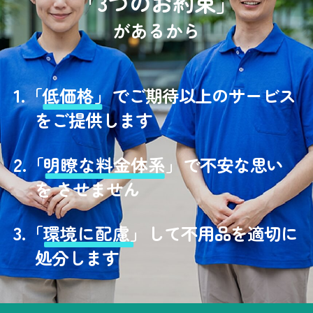
「3つのお約束」
があるから
1.
「
低価格」
でご期待以上のサービス
をご提供します
2.
「
明瞭な料金体系」
で不安な思い
を させません
3.
「
環境に配慮」
して不用品を適切に
処分します