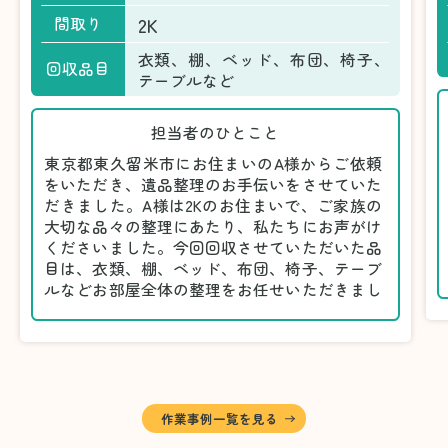
2K
間取り
衣類、棚、ベッド、布団、椅子、
回収品目
テーブルなど
担当者のひとこと
東京都東久留米市にお住まいのA様からご依頼
をいただき、遺品整理のお手伝いをさせていた
だきました。A様は2Kのお住まいで、ご家族の
大切な品々の整理にあたり、私たちにお声がけ
くださいました。今回回収させていただいた品
目は、衣類、棚、ベッド、布団、椅子、テーブ
ルなどお部屋全体の整理をお任せいただきまし
た。
遺品整理は物品の量だけでなく、故人への思い
が込められている分、慎重な対応が求められる
作業です。そのため、A様としっかりとお話し
しながら、不要品と大切に保管される品を丁寧
に仕分けしました。
作業事例一覧を見る
A様から「手際よく進めてくれて助かりまし