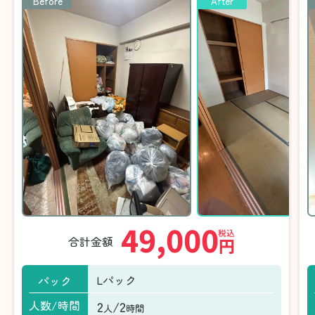
Before
After
49,000
税込
合計金額
円
Lパック
パック
2
/2
人数/時間
人
時間