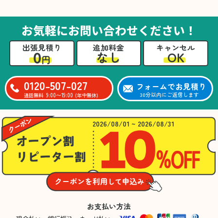
た。自分たちだけではここまできちんと整理す
るのは難しかったと思います」との温かいお言
葉をいただきました。遺品整理という心の負担
お気軽にお問い合わせください！
が大きい作業において、少しでもA様の力にな
れたことをスタッフ一同嬉しく思います。
出張見積り
追加料金
キャンセル
0
OK
なし
円
0120-507-027
フォームでお見積り
9:00〜19:00
30分以内にご返信します
通話無料
(年中無休)
2026/08/01 ~ 2026/08/31
お支払い方法