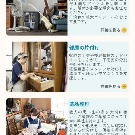
が困難なアイテムを回収しま
す。解体が必要な場合もお任せ
ください。
自治体の粗大ゴミシールなどは
不要です。
詳細を見る
部屋の片付け
収納の工夫や整理整頓のアドバ
イスをしながら、不用品の分別
や処分を行います。
経験豊富なスタッフが対応し、
清潔で心地よい空間づくりを支
援します。
詳細を見る
遺品整理
故人の思い出の品を大切に扱
い、ご遺族のご希望に沿って丁
寧に整理を行います。
貴重品や形見分けの品は確認し
ながら仕分けし、供養を希望さ
れる品があれば適切に対応いた