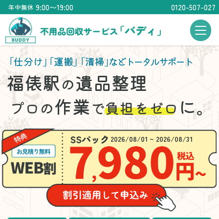
9:00〜19:00
0120-507-027
年中無休
「仕分け」
「運搬」
「清掃」
などトータルサポート
福俵駅
遺品整理
の
作業
に。
プロの
で
負担をゼロ
2026/08/01 ~ 2026/08/31