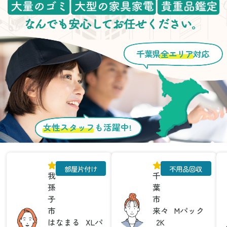
千葉県
全エリア
対応
女性スタッフ
も活躍中!
部屋片付け
不用品回収
我
千
孫
葉
子
市
市
来々
Mパック
はなまる
XLパ
2K