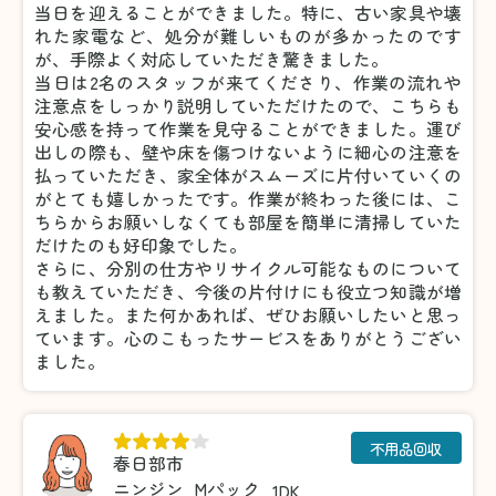
当日を迎えることができました。特に、古い家具や壊
れた家電など、処分が難しいものが多かったのです
が、手際よく対応していただき驚きました。
当日は2名のスタッフが来てくださり、作業の流れや
注意点をしっかり説明していただけたので、こちらも
安心感を持って作業を見守ることができました。運び
出しの際も、壁や床を傷つけないように細心の注意を
払っていただき、家全体がスムーズに片付いていくの
がとても嬉しかったです。作業が終わった後には、こ
ちらからお願いしなくても部屋を簡単に清掃していた
だけたのも好印象でした。
さらに、分別の仕方やリサイクル可能なものについて
も教えていただき、今後の片付けにも役立つ知識が増
えました。また何かあれば、ぜひお願いしたいと思っ
ています。心のこもったサービスをありがとうござい
ました。
不用品回収
春日部市
ニンジン
Mパック
1DK