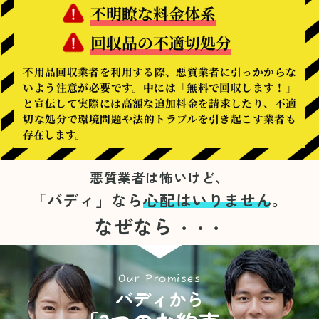
不明瞭な料金体系
回収品の不適切処分
不用品回収業者を利用する際、悪質業者に引っかからな
いよう注意が必要です。中には「無料で回収します！」
と宣伝して実際には高額な追加料金を請求したり、不適
切な処分で環境問題や法的トラブルを引き起こす業者も
存在します。
悪質業者は怖いけど、
「バディ」なら
心配はいりません。
なぜなら
・・・
Our Promises
バディから