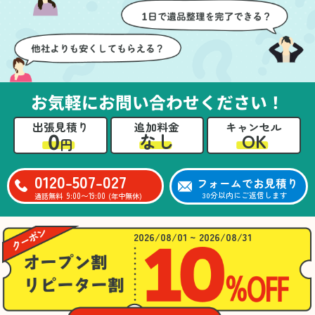
壁や床を傷つけないよう
つ丁寧に対応していただ
に細心の注意を払ってい
けたのがありがたかった
ただき、家全体がスムー
です。家族それぞれが必
ズに片付いていくのがと
要なものを確認しながら
ても嬉しかったです。作
進めることができ、安心
業が終わった後には、こ
感を持って作業をお任せ
お気軽にお問い合わせください！
ちらからお願いしなくて
できました。さらに、作
も部屋を簡単に清掃して
業終了後には部屋全体を
出張見積り
追加料金
キャンセル
いただけたのも好印象で
清掃していただき、まる
0
OK
なし
円
した。
で新しい家のような清潔
さらに、分別の仕方やリ
感に感動しました。
サイクル可能なものにつ
0120-507-027
フォームでお見積り
いても教えていただき、
9:00〜19:00
30分以内にご返信します
通話無料
(年中無休)
今後の片付けにも役立つ
知識が増えました。また
何かあれば、ぜひお願い
2026/08/01 ~ 2026/08/31
したいと思っています。
心のこもったサービスを
ありがとうございまし
た。