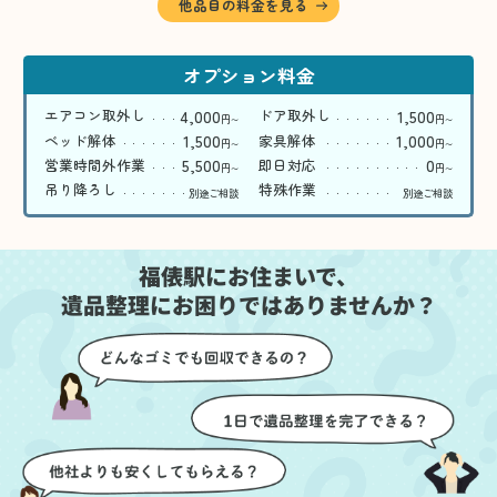
他品目の料金を見る
オプション料金
4,000
1,500
エアコン取外し
ドア取外し
円
円
〜
〜
1,500
1,000
ベッド解体
家具解体
円
円
〜
〜
5,500
0
営業時間外作業
即日対応
円
円
〜
〜
吊り降ろし
特殊作業
別途ご相談
別途ご相談
福俵駅にお住まいで、
遺品整理にお困りではありませんか？