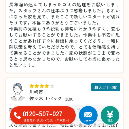
長年溜め込んでしまったゴミの処理をお願いしまし
た。スタッフさんの仕事ぶりに感動しました。きれい
になった家を見て、またここで新しいスタートが切れ
そうです。本当にありがとうございました。
作業前の見積もりや説明も非常にわかりやすく、安心
してお願いすることができました。作業中も不安に思
うことがあればすぐに相談に乗ってくださり、一緒に
解決策を考えていただけたので、とても信頼感を持っ
て進めることができました。家の状態がここまで変わ
るとは思わなかったので、お願いして本当に良かった
と思います。
粗大ゴミ回収
川崎市
佐々木
Lパック
3DK
家具の処分がこんなに楽だとは！
0120-507-027
粗大ゴミの処分で利用しましたが、想像以上にスムー
8:00〜19:00
通話無料
(年中無休)
フォーム
料金
ズな対応で驚きました。特に重い家具の運び出しは自