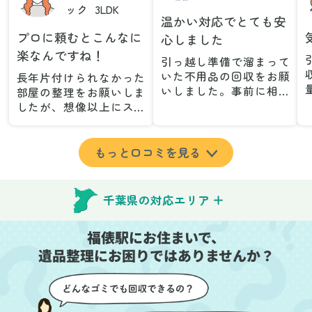
ック
3LDK
温かい対応でとても安
プロに頼むとこんなに
心しました
楽なんですね！
引っ越し準備で溜まって
いた不用品の回収をお願
長年片付けられなかった
いしました。事前に相談
部屋の整理をお願いしま
した際も丁寧な対応で、
したが、想像以上にスム
安心して当日を迎えるこ
ーズで驚きました。家族
とができました。特に、
が集めた物や古い家具が
古い家具や壊れた家電な
多く、自分たちだけでは
もっと口コミを見る
ど、処分が難しいものが
どうにもならない状態で
多かったのですが、手際
したが、スタッフの皆さ
よく対応していただき驚
んが手際よく片付けてく
千葉県の対応エリア
きました。
れたので、部屋が驚くほ
当日は2名のスタッフが来
どスッキリしました。自
福俵駅にお住まいで、
てくださり、作業の流れ
分では手が回らなかった
や注意点をしっかり説明
遺品整理にお困りではありませんか？
場所も含め、プロの力を
していただけたので、こ
実感しました。
ちらも安心感を持って作
特に、物が散乱していた
業を見守ることができま
部屋の整理や、細かなア
した。運び出しの際も、
イテムの仕分けを迅速か