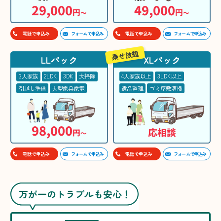
29,000
49,000
円
円
〜
〜
フォームで申込み
フォームで申込み
電話で申込み
電話で申込み
乗せ放題
LLパック
XLパック
3人家族
2LDK
3DK
大掃除
4人家族以上
3LDK以上
引越し準備
大型家具家電
遺品整理
ゴミ屋敷清掃
98,000
応相談
円
〜
フォームで申込み
フォームで申込み
電話で申込み
電話で申込み
万が一のトラブルも安心！