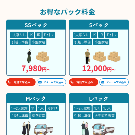
お得な
パック料金
SSパック
Sパック
1人暮らし
1K
1R
片付け
1人暮らし
1K
1R
片付け
引越し準備
小型家電
引越し準備
小型家電
7,980
12,000
円
円
〜
〜
フォームで申込み
フォームで申込み
電話で申込み
電話で申込み
Mパック
Lパック
1〜2人家族
1K
1DK
片付け
1〜2人家族
1DK
1LDK
引越し準備
家具家電
引越し準備
大型家具家電