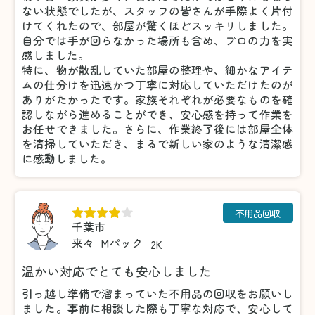
ない状態でしたが、スタッフの皆さんが手際よく片付
けてくれたので、部屋が驚くほどスッキリしました。
自分では手が回らなかった場所も含め、プロの力を実
感しました。
特に、物が散乱していた部屋の整理や、細かなアイテ
ムの仕分けを迅速かつ丁寧に対応していただけたのが
ありがたかったです。家族それぞれが必要なものを確
認しながら進めることができ、安心感を持って作業を
お任せできました。さらに、作業終了後には部屋全体
を清掃していただき、まるで新しい家のような清潔感
に感動しました。
不用品回収
千葉市
来々
Mパック
2K
温かい対応でとても安心しました
引っ越し準備で溜まっていた不用品の回収をお願いし
ました。事前に相談した際も丁寧な対応で、安心して