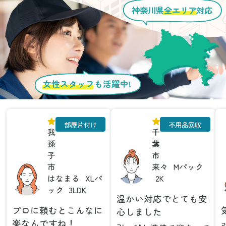
神奈川県
全エリア
対応
女性スタッフ
も活躍中!
部屋片付け
不用品回収
我
千
孫
葉
子
市
市
来々
Mパック
はなまる
XLパ
2K
ック
3LDK
温かい対応でとても安
プロに頼むとこんなに
心しました
楽なんですね！