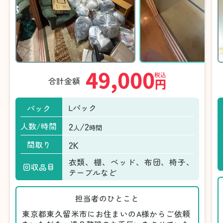
49,000
税込
合計金額
円
Lパック
パック
2
/2
人数/時間
人
時間
2K
間取り
衣類、棚、ベッド、布団、椅子、
回収品目
テーブルなど
担当者のひとこと
東京都東久留米市にお住まいのA様からご依頼