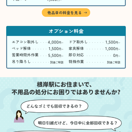
〜
他品目の料金を見る
オプション料金
4,000
1,500
エアコン取外し
ドア取外し
円
円
〜
〜
1,500
1,000
ベッド解体
家具解体
円
円
〜
〜
5,500
0
営業時間外作業
即日対応
円
円
〜
〜
吊り降ろし
特殊作業
別途ご相談
別途ご相談
根岸駅にお住まいで、
不用品の処分にお困りではありませんか?