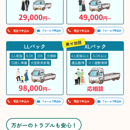
29,000
49,000
円
円
〜
〜
フォームで申込み
フォームで申込み
電話で申込み
電話で申込み
乗せ放題
LLパック
XLパック
3人家族
2LDK
3DK
大掃除
4人家族以上
3LDK以上
引越し準備
大型家具家電
遺品整理
ゴミ屋敷清掃
98,000
応相談
円
〜
フォームで申込み
フォームで申込み
電話で申込み
電話で申込み
万が一のトラブルも安心！