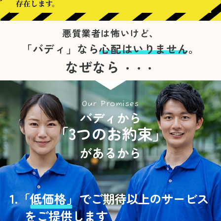
存在します。
悪質業者は怖いけど、
「バディ」なら
心配はいりません。
なぜなら
・・・
Our Promises
バディから
「3つのお約束」
があるから
1.
「
低価格」
でご期待以上のサービス
をご提供します