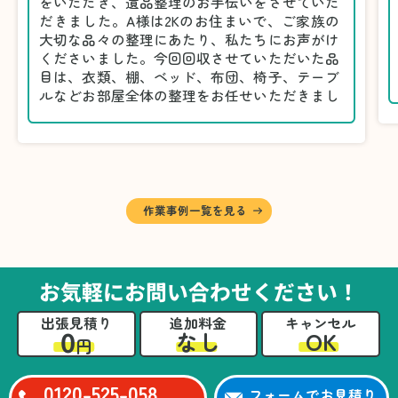
をいただき、遺品整理のお手伝いをさせていた
だきました。A様は2Kのお住まいで、ご家族の
大切な品々の整理にあたり、私たちにお声がけ
くださいました。今回回収させていただいた品
目は、衣類、棚、ベッド、布団、椅子、テーブ
ルなどお部屋全体の整理をお任せいただきまし
た。
遺品整理は物品の量だけでなく、故人への思い
が込められている分、慎重な対応が求められる
作業です。そのため、A様としっかりとお話し
しながら、不要品と大切に保管される品を丁寧
に仕分けしました。
作業事例一覧を見る
A様から「手際よく進めてくれて助かりまし
た。自分たちだけではここまできちんと整理す
るのは難しかったと思います」との温かいお言
葉をいただきました。遺品整理という心の負担
お気軽にお問い合わせください！
が大きい作業において、少しでもA様の力にな
れたことをスタッフ一同嬉しく思います。
出張見積り
追加料金
キャンセル
0
OK
なし
円
0120-525-058
フォームでお見積り