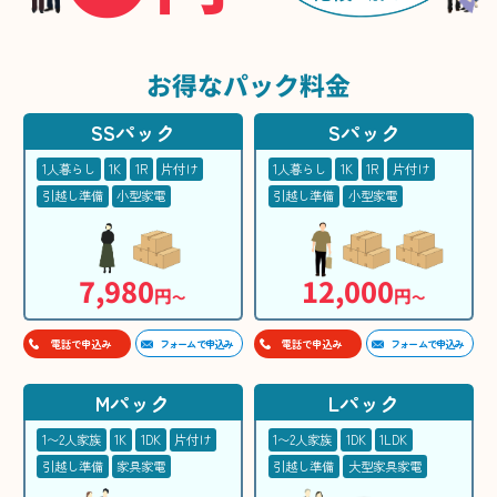
お得な
パック料金
SSパック
Sパック
1人暮らし
1K
1R
片付け
1人暮らし
1K
1R
片付け
引越し準備
小型家電
引越し準備
小型家電
7,980
12,000
円
円
〜
〜
フォームで申込み
フォームで申込み
電話で申込み
電話で申込み
Mパック
Lパック
1〜2人家族
1K
1DK
片付け
1〜2人家族
1DK
1LDK
引越し準備
家具家電
引越し準備
大型家具家電