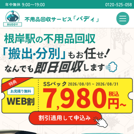
9:00〜19:00
0120-525-058
年中無休
根岸駅
不用品回収
の
！
「搬出
分別」
任
・
もお
せ
2026/08/01 ~ 2026/08/31