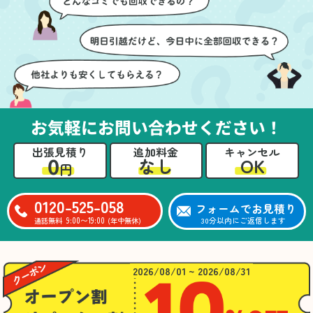
ても嬉しかったです。作
進めることができ、安心
業が終わった後には、こ
感を持って作業をお任せ
ちらからお願いしなくて
できました。さらに、作
も部屋を簡単に清掃して
業終了後には部屋全体を
いただけたのも好印象で
清掃していただき、まる
した。
で新しい家のような清潔
さらに、分別の仕方やリ
感に感動しました。
サイクル可能なものにつ
お気軽にお問い合わせください！
いても教えていただき、
今後の片付けにも役立つ
出張見積り
追加料金
キャンセル
知識が増えました。また
0
OK
なし
円
何かあれば、ぜひお願い
したいと思っています。
心のこもったサービスを
0120-525-058
フォームでお見積り
ありがとうございまし
9:00〜19:00
30分以内にご返信します
通話無料
(年中無休)
た。
2026/08/01 ~ 2026/08/31