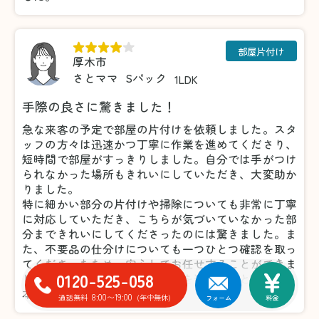
部屋片付け
厚木市
さとママ
Sパック
1LDK
手際の良さに驚きました！
急な来客の予定で部屋の片付けを依頼しました。スタ
ッフの方々は迅速かつ丁寧に作業を進めてくださり、
短時間で部屋がすっきりしました。自分では手がつけ
られなかった場所もきれいにしていただき、大変助か
りました。
特に細かい部分の片付けや掃除についても非常に丁寧
に対応していただき、こちらが気づいていなかった部
分まできれいにしてくださったのには驚きました。ま
た、不要品の仕分けについても一つひとつ確認を取っ
てくださったため、安心してお任せすることができま
0120-525-058
した。おかげで気持ちよく来客を迎えることができ、
本当に感謝しています。
8:00〜19:00
通話無料
(年中無休)
フォーム
料金