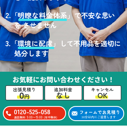
2.
「
明瞭な料金体系」
で不安な思い
を させません
3.
「
環境に配慮」
して不用品を適切に
処分します
お気軽にお問い合わせください！
出張見積り
追加料金
キャンセル
0
OK
なし
円
0120-525-058
フォームでお見積り
9:00〜19:00
30分以内にご返信します
通話無料
(年中無休)