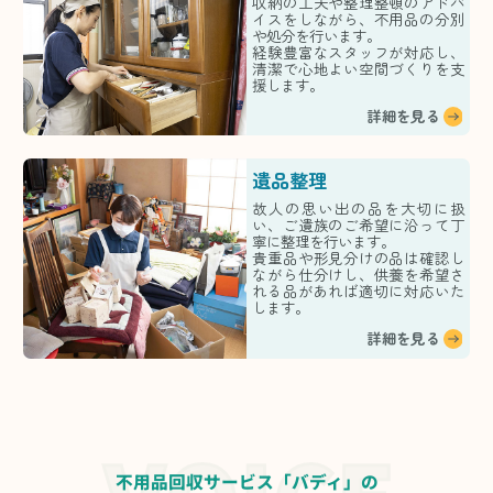
収納の工夫や整理整頓のアドバ
イスをしながら、不用品の分別
や処分を行います。
経験豊富なスタッフが対応し、
清潔で心地よい空間づくりを支
援します。
詳細を見る
遺品整理
故人の思い出の品を大切に扱
い、ご遺族のご希望に沿って丁
寧に整理を行います。
貴重品や形見分けの品は確認し
ながら仕分けし、供養を希望さ
れる品があれば適切に対応いた
します。
詳細を見る
不用品回収サービス「バディ」の