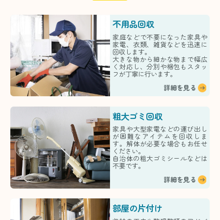
不用品回収
家庭などで不要になった家具や
家電、衣類、雑貨などを迅速に
回収します。
大きな物から細かな物まで幅広
く対応し、分別や梱包もスタッ
フが丁寧に行います。
詳細を見る
粗大ゴミ回収
家具や大型家電などの運び出し
が困難なアイテムを回収しま
す。解体が必要な場合もお任せ
ください。
自治体の粗大ゴミシールなどは
不要です。
詳細を見る
部屋の片付け