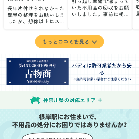
引っ越し準備で溜まって
いた不用品の回収をお願
長年片付けられなかった
いしました。事前に相談
部屋の整理をお願いしま
した際も丁寧な対応で、
したが、想像以上にスム
安心して当日を迎えるこ
ーズで驚きました。家族
とができました。特に、
が集めた物や古い家具が
古い家具や壊れた家電な
多く、自分たちだけでは
もっと口コミを見る
ど、処分が難しいものが
どうにもならない状態で
多かったのですが、手際
したが、スタッフの皆さ
よく対応していただき驚
んが手際よく片付けてく
バディは許可業者だから安
きました。
れたので、部屋が驚くほ
心
当日は2名のスタッフが来
どスッキリしました。自
てくださり、作業の流れ
分では手が回らなかった
※無許可営業の業者にご注意ください
や注意点をしっかり説明
場所も含め、プロの力を
していただけたので、こ
実感しました。
ちらも安心感を持って作
特に、物が散乱していた
神奈川県の対応エリア
業を見守ることができま
部屋の整理や、細かなア
した。運び出しの際も、
イテムの仕分けを迅速か
根岸駅にお住まいで、
壁や床を傷つけないよう
つ丁寧に対応していただ
不用品の処分にお困りではありませんか?
に細心の注意を払ってい
けたのがありがたかった
ただき、家全体がスムー
です。家族それぞれが必
ズに片付いていくのがと
要なものを確認しながら