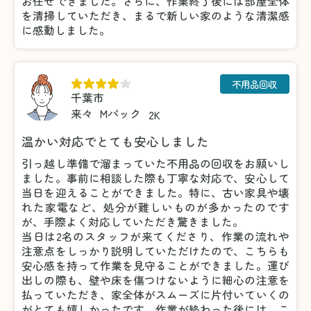
お任せできました。さらに、作業終了後には部屋全体
を清掃していただき、まるで新しい家のような清潔感
に感動しました。
不用品回収
千葉市
来々
Mパック
2K
温かい対応でとても安心しました
引っ越し準備で溜まっていた不用品の回収をお願いし
ました。事前に相談した際も丁寧な対応で、安心して
当日を迎えることができました。特に、古い家具や壊
れた家電など、処分が難しいものが多かったのです
が、手際よく対応していただき驚きました。
当日は2名のスタッフが来てくださり、作業の流れや
注意点をしっかり説明していただけたので、こちらも
安心感を持って作業を見守ることができました。運び
出しの際も、壁や床を傷つけないように細心の注意を
払っていただき、家全体がスムーズに片付いていくの
がとても嬉しかったです。作業が終わった後には、こ