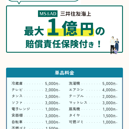
1
億
円
最大
の
賠償責任保険付
！
き
単品料金
5,000
5,000
冷蔵庫
洗濯機
円
円
〜
〜
2,000
4,000
テレビ
エアコン
円
円
〜
〜
3,000
2,000
タンス
テーブル
円
円
〜
〜
3,000
3,000
ソファ
マットレス
円
円
〜
〜
1,000
1,000
電子レンジ
扇風機
円
円
〜
〜
3,000
1,500
食器棚
タイヤ
円
円
〜
〜
1,000
1,000
自転車
可燃ゴミ
円
円
〜
〜
1,500
不燃ゴミ
円