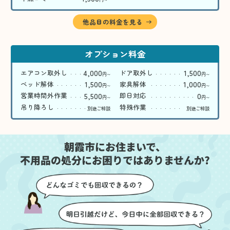
〜
他品目の料金を見る
オプション料金
4,000
1,500
エアコン取外し
ドア取外し
円
円
〜
〜
1,500
1,000
ベッド解体
家具解体
円
円
〜
〜
5,500
0
営業時間外作業
即日対応
円
円
〜
〜
吊り降ろし
特殊作業
別途ご相談
別途ご相談
朝霞市にお住まいで、
不用品の処分にお困りではありませんか?