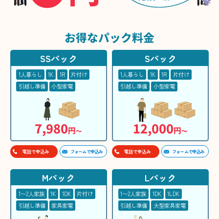
お得な
パック料金
SSパック
Sパック
1人暮らし
1K
1R
片付け
1人暮らし
1K
1R
片付け
引越し準備
小型家電
引越し準備
小型家電
7,980
12,000
円
円
〜
〜
フォームで申込み
フォームで申込み
電話で申込み
電話で申込み
Mパック
Lパック
1〜2人家族
1K
1DK
片付け
1〜2人家族
1DK
1LDK
引越し準備
家具家電
引越し準備
大型家具家電