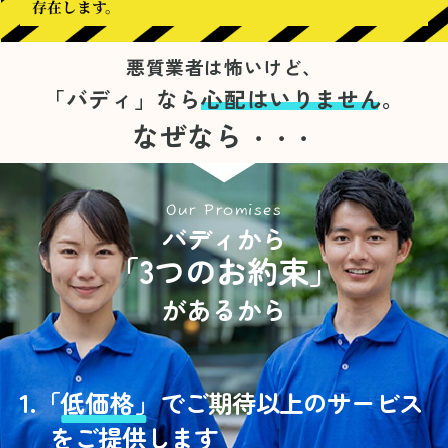
存在します。
悪質業者は怖いけど、
「バディ」なら
心配はいりません。
なぜなら
・・・
Our Promises
バディから
「3つのお約束」
があるから
1.
「
低価格」
でご期待以上のサービス
をご提供します