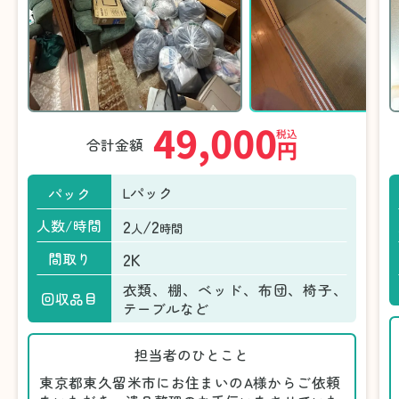
49,000
税込
合計金額
円
Lパック
パック
2
/2
人数/時間
人
時間
2K
間取り
衣類、棚、ベッド、布団、椅子、
回収品目
テーブルなど
担当者のひとこと
東京都東久留米市にお住まいのA様からご依頼