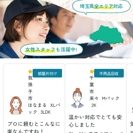
埼玉県
全エリア
対応
女性スタッフ
も活躍中!
部屋片付け
不用品回収
我
千
孫
葉
子
市
市
来々
Mパック
はなまる
XLパ
2K
ック
3LDK
温かい対応でとても安
プロに頼むとこんなに
心しました
楽なんですね！