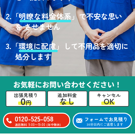
2.
「
明瞭な料金体系」
で不安な思い
を させません
3.
「
環境に配慮」
して不用品を適切に
処分します
お気軽にお問い合わせください！
出張見積り
追加料金
キャンセル
0
OK
なし
円
0120-525-058
フォームでお見積り
9:00〜19:00
30分以内にご返信します
通話無料
(年中無休)