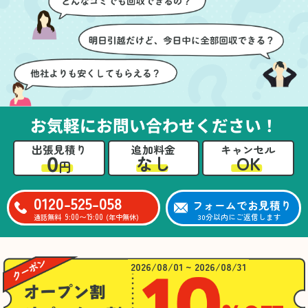
ても嬉しかったです。作
進めることができ、安心
業が終わった後には、こ
感を持って作業をお任せ
ちらからお願いしなくて
できました。さらに、作
も部屋を簡単に清掃して
業終了後には部屋全体を
いただけたのも好印象で
清掃していただき、まる
した。
で新しい家のような清潔
さらに、分別の仕方やリ
感に感動しました。
サイクル可能なものにつ
お気軽にお問い合わせください！
いても教えていただき、
今後の片付けにも役立つ
出張見積り
追加料金
キャンセル
知識が増えました。また
0
OK
なし
円
何かあれば、ぜひお願い
したいと思っています。
心のこもったサービスを
0120-525-058
フォームでお見積り
ありがとうございまし
9:00〜19:00
30分以内にご返信します
通話無料
(年中無休)
た。
2026/08/01 ~ 2026/08/31