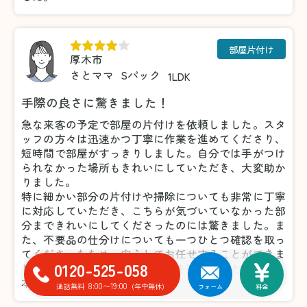
部屋片付け
厚木市
さとママ
Sパック
1LDK
手際の良さに驚きました！
急な来客の予定で部屋の片付けを依頼しました。スタ
ッフの方々は迅速かつ丁寧に作業を進めてくださり、
短時間で部屋がすっきりしました。自分では手がつけ
られなかった場所もきれいにしていただき、大変助か
りました。
特に細かい部分の片付けや掃除についても非常に丁寧
に対応していただき、こちらが気づいていなかった部
分まできれいにしてくださったのには驚きました。ま
た、不要品の仕分けについても一つひとつ確認を取っ
てくださったため、安心してお任せすることができま
0120-525-058
した。おかげで気持ちよく来客を迎えることができ、
本当に感謝しています。
8:00〜19:00
通話無料
(年中無休)
フォーム
料金