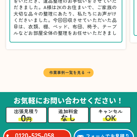
をいただき、遺品整理のお手伝いをさせていた
だきました。A様は2Kのお住まいで、ご家族の
大切な品々の整理にあたり、私たちにお声がけ
くださいました。今回回収させていただいた品
目は、衣類、棚、ベッド、布団、椅子、テーブ
ルなどお部屋全体の整理をお任せいただきまし
た。
遺品整理は物品の量だけでなく、故人への思い
が込められている分、慎重な対応が求められる
作業です。そのため、A様としっかりとお話し
しながら、不要品と大切に保管される品を丁寧
に仕分けしました。
作業事例一覧を見る
A様から「手際よく進めてくれて助かりまし
た。自分たちだけではここまできちんと整理す
るのは難しかったと思います」との温かいお言
葉をいただきました。遺品整理という心の負担
お気軽にお問い合わせください！
が大きい作業において、少しでもA様の力にな
れたことをスタッフ一同嬉しく思います。
出張見積り
追加料金
キャンセル
0
OK
なし
円
0120-525-058
フォームでお見積り