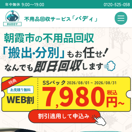
9:00〜19:00
0120-525-058
年中無休
朝霞市
不用品回収
の
！
「搬出
分別」
任
・
もお
せ
2026/08/01 ~ 2026/08/31