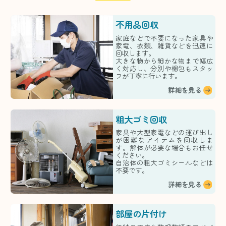
不用品回収
家庭などで不要になった家具や
家電、衣類、雑貨などを迅速に
回収します。
大きな物から細かな物まで幅広
く対応し、分別や梱包もスタッ
フが丁寧に行います。
詳細を見る
粗大ゴミ回収
家具や大型家電などの運び出し
が困難なアイテムを回収しま
す。解体が必要な場合もお任せ
ください。
自治体の粗大ゴミシールなどは
不要です。
詳細を見る
部屋の片付け