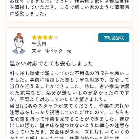
お任せできました。さらに、作業終了後には部屋全体
を清掃していただき、まるで新しい家のような清潔感
に感動しました。
不用品回収
千葉市
来々
Mパック
2K
温かい対応でとても安心しました
引っ越し準備で溜まっていた不用品の回収をお願いし
ました。事前に相談した際も丁寧な対応で、安心して
当日を迎えることができました。特に、古い家具や壊
れた家電など、処分が難しいものが多かったのです
が、手際よく対応していただき驚きました。
当日は2名のスタッフが来てくださり、作業の流れや
注意点をしっかり説明していただけたので、こちらも
安心感を持って作業を見守ることができました。運び
出しの際も、壁や床を傷つけないように細心の注意を
払っていただき、家全体がスムーズに片付いていくの
がとても嬉しかったです。作業が終わった後には、こ