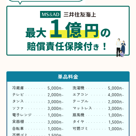
1
億
円
最大
の
賠償責任保険付
！
き
単品料金
5,000
5,000
冷蔵庫
洗濯機
円
円
〜
〜
2,000
4,000
テレビ
エアコン
円
円
〜
〜
3,000
2,000
タンス
テーブル
円
円
〜
〜
3,000
3,000
ソファ
マットレス
円
円
〜
〜
1,000
1,000
電子レンジ
扇風機
円
円
〜
〜
3,000
1,500
食器棚
タイヤ
円
円
〜
〜
1,000
1,000
自転車
可燃ゴミ
円
円
〜
〜
1,500
不燃ゴミ
円