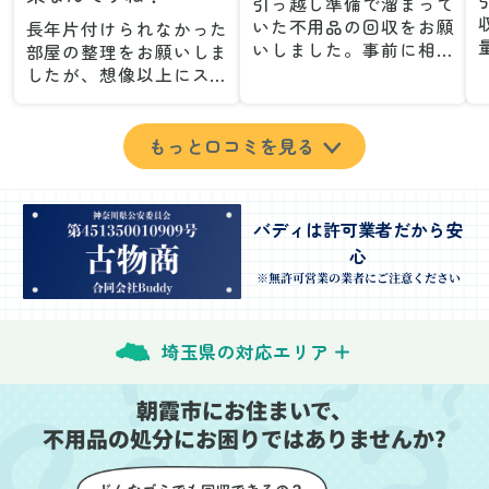
引っ越し準備で溜まって
いた不用品の回収をお願
長年片付けられなかった
いしました。事前に相談
部屋の整理をお願いしま
した際も丁寧な対応で、
したが、想像以上にスム
安心して当日を迎えるこ
ーズで驚きました。家族
とができました。特に、
が集めた物や古い家具が
古い家具や壊れた家電な
多く、自分たちだけでは
もっと口コミを見る
ど、処分が難しいものが
どうにもならない状態で
多かったのですが、手際
したが、スタッフの皆さ
よく対応していただき驚
んが手際よく片付けてく
バディは許可業者だから安
きました。
れたので、部屋が驚くほ
心
当日は2名のスタッフが来
どスッキリしました。自
てくださり、作業の流れ
分では手が回らなかった
※無許可営業の業者にご注意ください
や注意点をしっかり説明
場所も含め、プロの力を
していただけたので、こ
実感しました。
ちらも安心感を持って作
特に、物が散乱していた
埼玉県の対応エリア
業を見守ることができま
部屋の整理や、細かなア
した。運び出しの際も、
イテムの仕分けを迅速か
朝霞市にお住まいで、
壁や床を傷つけないよう
つ丁寧に対応していただ
不用品の処分にお困りではありませんか?
に細心の注意を払ってい
けたのがありがたかった
ただき、家全体がスムー
です。家族それぞれが必
ズに片付いていくのがと
要なものを確認しながら