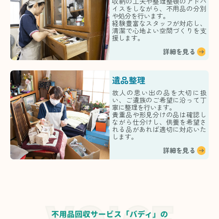
収納の工夫や整理整頓のアドバ
イスをしながら、不用品の分別
や処分を行います。
経験豊富なスタッフが対応し、
清潔で心地よい空間づくりを支
援します。
詳細を見る
遺品整理
故人の思い出の品を大切に扱
い、ご遺族のご希望に沿って丁
寧に整理を行います。
貴重品や形見分けの品は確認し
ながら仕分けし、供養を希望さ
れる品があれば適切に対応いた
します。
詳細を見る
不用品回収サービス「バディ」の