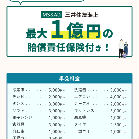
1
億
円
最大
の
賠償責任保険付
！
き
単品料金
5,000
5,000
冷蔵庫
洗濯機
円
円
〜
〜
2,000
4,000
テレビ
エアコン
円
円
〜
〜
3,000
2,000
タンス
テーブル
円
円
〜
〜
3,000
3,000
ソファ
マットレス
円
円
〜
〜
1,000
1,000
電子レンジ
扇風機
円
円
〜
〜
3,000
1,500
食器棚
タイヤ
円
円
〜
〜
1,000
1,000
自転車
可燃ゴミ
円
円
〜
〜
1,500
不燃ゴミ
円