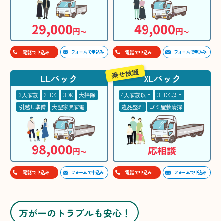
29,000
49,000
円
円
〜
〜
フォームで申込み
フォームで申込み
電話で申込み
電話で申込み
乗せ放題
LLパック
XLパック
3人家族
2LDK
3DK
大掃除
4人家族以上
3LDK以上
引越し準備
大型家具家電
遺品整理
ゴミ屋敷清掃
98,000
応相談
円
〜
フォームで申込み
フォームで申込み
電話で申込み
電話で申込み
万が一のトラブルも安心！