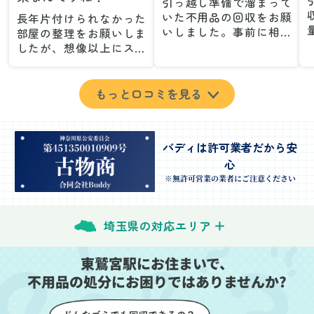
引っ越し準備で溜まって
いた不用品の回収をお願
長年片付けられなかった
いしました。事前に相談
部屋の整理をお願いしま
した際も丁寧な対応で、
したが、想像以上にスム
安心して当日を迎えるこ
ーズで驚きました。家族
とができました。特に、
が集めた物や古い家具が
古い家具や壊れた家電な
多く、自分たちだけでは
もっと口コミを見る
ど、処分が難しいものが
どうにもならない状態で
多かったのですが、手際
したが、スタッフの皆さ
よく対応していただき驚
んが手際よく片付けてく
バディは許可業者だから安
きました。
れたので、部屋が驚くほ
心
当日は2名のスタッフが来
どスッキリしました。自
てくださり、作業の流れ
分では手が回らなかった
※無許可営業の業者にご注意ください
や注意点をしっかり説明
場所も含め、プロの力を
していただけたので、こ
実感しました。
ちらも安心感を持って作
特に、物が散乱していた
埼玉県の対応エリア
業を見守ることができま
部屋の整理や、細かなア
した。運び出しの際も、
イテムの仕分けを迅速か
東鷲宮駅にお住まいで、
壁や床を傷つけないよう
つ丁寧に対応していただ
不用品の処分にお困りではありませんか?
に細心の注意を払ってい
けたのがありがたかった
ただき、家全体がスムー
です。家族それぞれが必
ズに片付いていくのがと
要なものを確認しながら