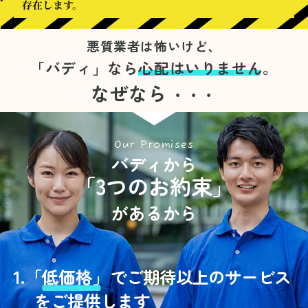
存在します。
悪質業者は怖いけど、
「バディ」なら
心配はいりません。
なぜなら
・・・
Our Promises
バディから
「3つのお約束」
があるから
1.
「
低価格」
でご期待以上のサービス
をご提供します