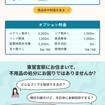
〜
他品目の料金を見る
オプション料金
4,000
1,500
エアコン取外し
ドア取外し
円
円
〜
〜
1,500
1,000
ベッド解体
家具解体
円
円
〜
〜
5,500
0
営業時間外作業
即日対応
円
円
〜
〜
吊り降ろし
特殊作業
別途ご相談
別途ご相談
東鷲宮駅にお住まいで、
不用品の処分にお困りではありませんか?