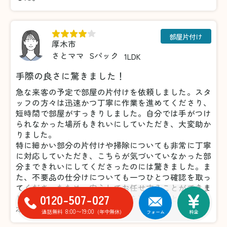
部屋片付け
厚木市
さとママ
Sパック
1LDK
手際の良さに驚きました！
急な来客の予定で部屋の片付けを依頼しました。スタ
ッフの方々は迅速かつ丁寧に作業を進めてくださり、
短時間で部屋がすっきりしました。自分では手がつけ
られなかった場所もきれいにしていただき、大変助か
りました。
特に細かい部分の片付けや掃除についても非常に丁寧
に対応していただき、こちらが気づいていなかった部
分まできれいにしてくださったのには驚きました。ま
た、不要品の仕分けについても一つひとつ確認を取っ
てくださったため、安心してお任せすることができま
0120-507-027
した。おかげで気持ちよく来客を迎えることができ、
本当に感謝しています。
8:00〜19:00
通話無料
(年中無休)
フォーム
料金