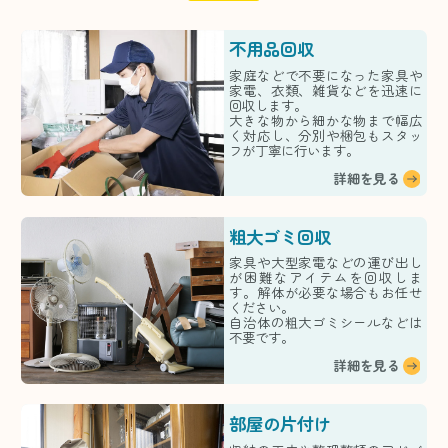
不用品回収
家庭などで不要になった家具や
家電、衣類、雑貨などを迅速に
回収します。
大きな物から細かな物まで幅広
く対応し、分別や梱包もスタッ
フが丁寧に行います。
詳細を見る
粗大ゴミ回収
家具や大型家電などの運び出し
が困難なアイテムを回収しま
す。解体が必要な場合もお任せ
ください。
自治体の粗大ゴミシールなどは
不要です。
詳細を見る
部屋の片付け