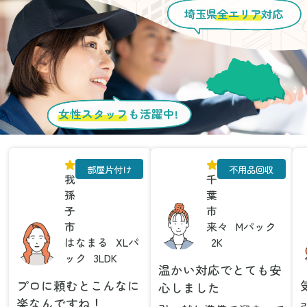
埼玉県
全エリア
対応
女性スタッフ
も活躍中!
部屋片付け
不用品回収
我
千
孫
葉
子
市
市
来々
Mパック
はなまる
XLパ
2K
ック
3LDK
温かい対応でとても安
プロに頼むとこんなに
心しました
楽なんですね！