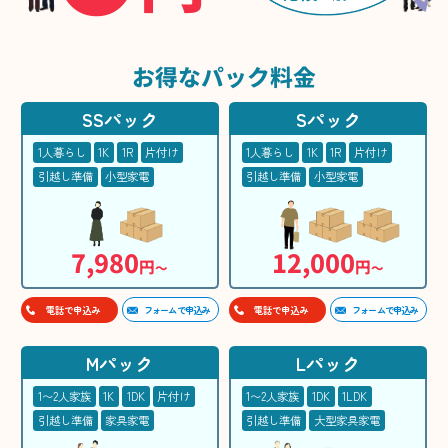
お得な
パック料金
SSパック
Sパック
1人暮らし
1K
1R
片付け
1人暮らし
1K
1R
片付け
引越し準備
小型家電
引越し準備
小型家電
7,980
12,000
円
円
〜
〜
フォームで申込み
フォームで申込み
電話で申込み
電話で申込み
Mパック
Lパック
1〜2人家族
1K
1DK
片付け
1〜2人家族
1DK
1LDK
引越し準備
家具家電
引越し準備
大型家具家電