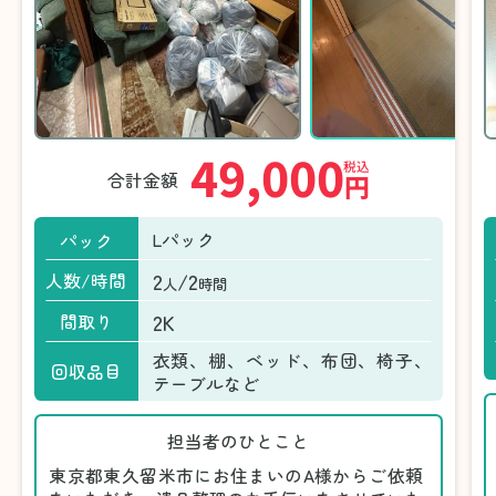
49,000
税込
合計金額
円
Lパック
パック
2
/2
人数/時間
人
時間
2K
間取り
衣類、棚、ベッド、布団、椅子、
回収品目
テーブルなど
担当者のひとこと
東京都東久留米市にお住まいのA様からご依頼