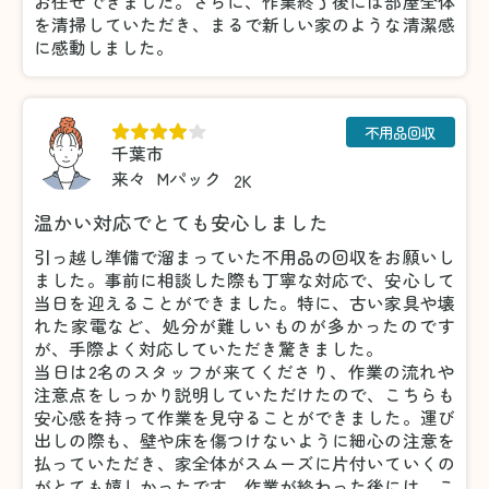
お任せできました。さらに、作業終了後には部屋全体
を清掃していただき、まるで新しい家のような清潔感
に感動しました。
不用品回収
千葉市
来々
Mパック
2K
温かい対応でとても安心しました
引っ越し準備で溜まっていた不用品の回収をお願いし
ました。事前に相談した際も丁寧な対応で、安心して
当日を迎えることができました。特に、古い家具や壊
れた家電など、処分が難しいものが多かったのです
が、手際よく対応していただき驚きました。
当日は2名のスタッフが来てくださり、作業の流れや
注意点をしっかり説明していただけたので、こちらも
安心感を持って作業を見守ることができました。運び
出しの際も、壁や床を傷つけないように細心の注意を
払っていただき、家全体がスムーズに片付いていくの
がとても嬉しかったです。作業が終わった後には、こ