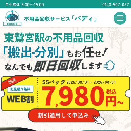
9:00〜19:00
0120-507-027
年中無休
東鷲宮駅
不用品回収
の
！
「搬出
分別」
任
・
もお
せ
2026/08/01 ~ 2026/08/31