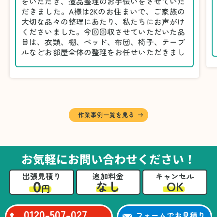
をいただき、遺品整理のお手伝いをさせていた
だきました。A様は2Kのお住まいで、ご家族の
大切な品々の整理にあたり、私たちにお声がけ
くださいました。今回回収させていただいた品
目は、衣類、棚、ベッド、布団、椅子、テーブ
ルなどお部屋全体の整理をお任せいただきまし
た。
遺品整理は物品の量だけでなく、故人への思い
が込められている分、慎重な対応が求められる
作業です。そのため、A様としっかりとお話し
しながら、不要品と大切に保管される品を丁寧
に仕分けしました。
作業事例一覧を見る
A様から「手際よく進めてくれて助かりまし
た。自分たちだけではここまできちんと整理す
るのは難しかったと思います」との温かいお言
葉をいただきました。遺品整理という心の負担
お気軽にお問い合わせください！
が大きい作業において、少しでもA様の力にな
れたことをスタッフ一同嬉しく思います。
出張見積り
追加料金
キャンセル
0
OK
なし
円
0120-507-027
フォームでお見積り