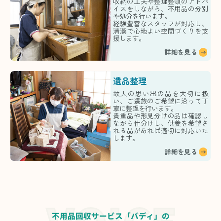
収納の工夫や整理整頓のアドバ
イスをしながら、不用品の分別
や処分を行います。
経験豊富なスタッフが対応し、
清潔で心地よい空間づくりを支
援します。
詳細を見る
遺品整理
故人の思い出の品を大切に扱
い、ご遺族のご希望に沿って丁
寧に整理を行います。
貴重品や形見分けの品は確認し
ながら仕分けし、供養を希望さ
れる品があれば適切に対応いた
します。
詳細を見る
不用品回収サービス「バディ」の