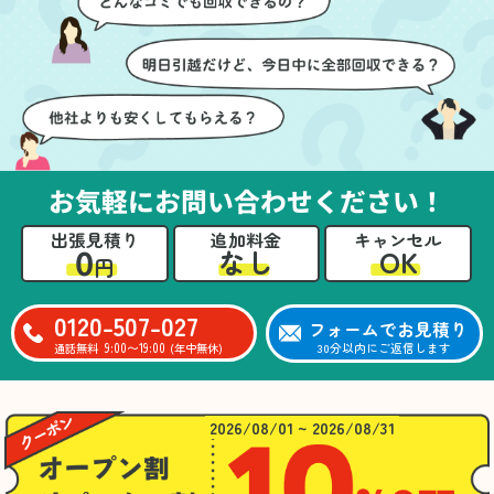
ても嬉しかったです。作
進めることができ、安心
業が終わった後には、こ
感を持って作業をお任せ
ちらからお願いしなくて
できました。さらに、作
も部屋を簡単に清掃して
業終了後には部屋全体を
いただけたのも好印象で
清掃していただき、まる
した。
で新しい家のような清潔
さらに、分別の仕方やリ
感に感動しました。
サイクル可能なものにつ
お気軽にお問い合わせください！
いても教えていただき、
今後の片付けにも役立つ
出張見積り
追加料金
キャンセル
知識が増えました。また
0
OK
なし
円
何かあれば、ぜひお願い
したいと思っています。
心のこもったサービスを
0120-507-027
フォームでお見積り
ありがとうございまし
9:00〜19:00
30分以内にご返信します
通話無料
(年中無休)
た。
2026/08/01 ~ 2026/08/31