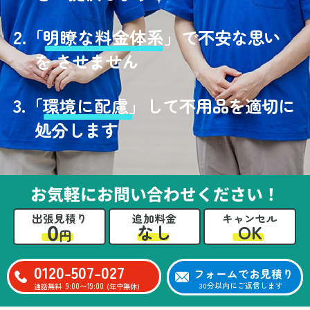
2.
「
明瞭な料金体系」
で不安な思い
を させません
3.
「
環境に配慮」
して不用品を適切に
処分します
お気軽にお問い合わせください！
出張見積り
追加料金
キャンセル
0
OK
なし
円
0120-507-027
フォームでお見積り
9:00〜19:00
30分以内にご返信します
通話無料
(年中無休)