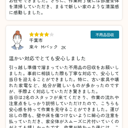
お任せできました。さらに、作業終了後には部屋全体
を清掃していただき、まるで新しい家のような清潔感
に感動しました。
不用品回収
千葉市
来々
Mパック
2K
温かい対応でとても安心しました
引っ越し準備で溜まっていた不用品の回収をお願いし
ました。事前に相談した際も丁寧な対応で、安心して
当日を迎えることができました。特に、古い家具や壊
れた家電など、処分が難しいものが多かったのです
が、手際よく対応していただき驚きました。
当日は2名のスタッフが来てくださり、作業の流れや
注意点をしっかり説明していただけたので、こちらも
安心感を持って作業を見守ることができました。運び
出しの際も、壁や床を傷つけないように細心の注意を
払っていただき、家全体がスムーズに片付いていくの
がとても嬉しかったです。作業が終わった後には、こ