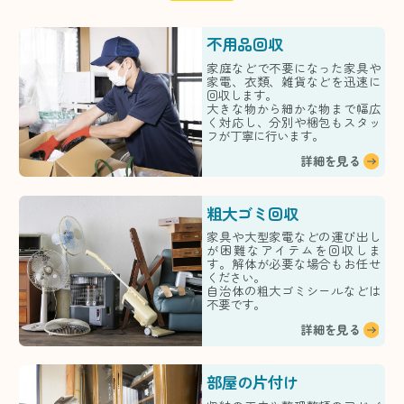
不用品回収
家庭などで不要になった家具や
家電、衣類、雑貨などを迅速に
回収します。
大きな物から細かな物まで幅広
く対応し、分別や梱包もスタッ
フが丁寧に行います。
詳細を見る
粗大ゴミ回収
家具や大型家電などの運び出し
が困難なアイテムを回収しま
す。解体が必要な場合もお任せ
ください。
自治体の粗大ゴミシールなどは
不要です。
詳細を見る
部屋の片付け