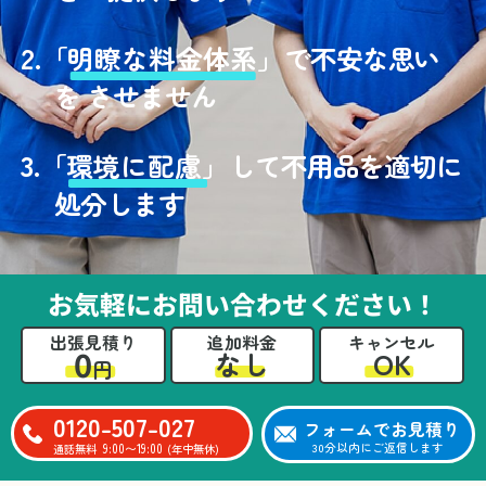
2.
「
明瞭な料金体系」
で不安な思い
を させません
3.
「
環境に配慮」
して不用品を適切に
処分します
お気軽にお問い合わせください！
出張見積り
追加料金
キャンセル
0
OK
なし
円
0120-507-027
フォームでお見積り
9:00〜19:00
30分以内にご返信します
通話無料
(年中無休)