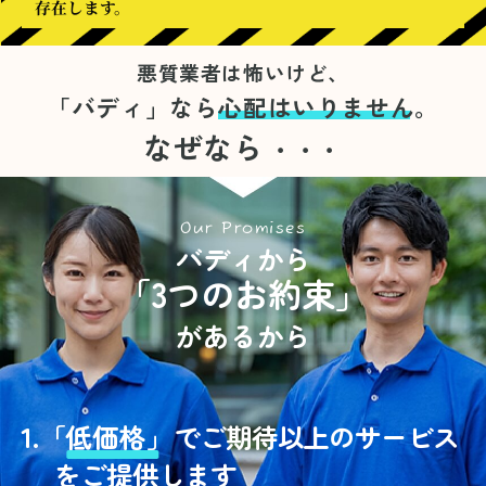
存在します。
悪質業者は怖いけど、
「バディ」なら
心配はいりません。
なぜなら
・・・
Our Promises
バディから
「3つのお約束」
があるから
1.
「
低価格」
でご期待以上のサービス
をご提供します