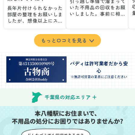
引っ越し準備で溜まって
いた不用品の回収をお願
長年片付けられなかった
いしました。事前に相談
部屋の整理をお願いしま
した際も丁寧な対応で、
したが、想像以上にスム
安心して当日を迎えるこ
ーズで驚きました。家族
とができました。特に、
が集めた物や古い家具が
古い家具や壊れた家電な
多く、自分たちだけでは
もっと口コミを見る
ど、処分が難しいものが
どうにもならない状態で
多かったのですが、手際
したが、スタッフの皆さ
よく対応していただき驚
んが手際よく片付けてく
バディは許可業者だから安
きました。
れたので、部屋が驚くほ
心
当日は2名のスタッフが来
どスッキリしました。自
てくださり、作業の流れ
分では手が回らなかった
※無許可営業の業者にご注意ください
や注意点をしっかり説明
場所も含め、プロの力を
していただけたので、こ
実感しました。
ちらも安心感を持って作
特に、物が散乱していた
千葉県の対応エリア
業を見守ることができま
部屋の整理や、細かなア
した。運び出しの際も、
イテムの仕分けを迅速か
本八幡駅にお住まいで、
壁や床を傷つけないよう
つ丁寧に対応していただ
不用品の処分にお困りではありませんか?
に細心の注意を払ってい
けたのがありがたかった
ただき、家全体がスムー
です。家族それぞれが必
ズに片付いていくのがと
要なものを確認しながら