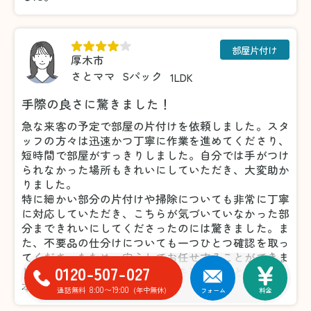
部屋片付け
厚木市
さとママ
Sパック
1LDK
手際の良さに驚きました！
急な来客の予定で部屋の片付けを依頼しました。スタ
ッフの方々は迅速かつ丁寧に作業を進めてくださり、
短時間で部屋がすっきりしました。自分では手がつけ
られなかった場所もきれいにしていただき、大変助か
りました。
特に細かい部分の片付けや掃除についても非常に丁寧
に対応していただき、こちらが気づいていなかった部
分まできれいにしてくださったのには驚きました。ま
た、不要品の仕分けについても一つひとつ確認を取っ
てくださったため、安心してお任せすることができま
0120-507-027
した。おかげで気持ちよく来客を迎えることができ、
本当に感謝しています。
8:00〜19:00
通話無料
(年中無休)
フォーム
料金