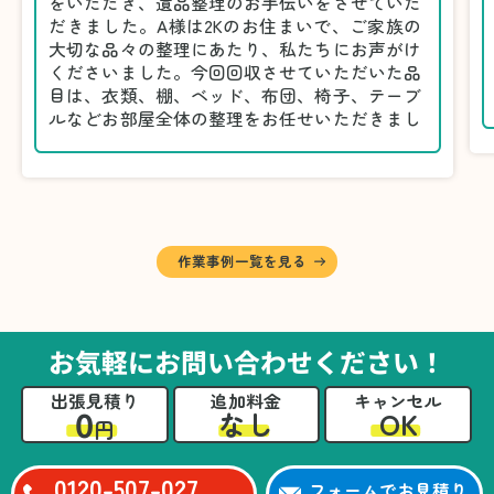
をいただき、遺品整理のお手伝いをさせていた
だきました。A様は2Kのお住まいで、ご家族の
大切な品々の整理にあたり、私たちにお声がけ
くださいました。今回回収させていただいた品
目は、衣類、棚、ベッド、布団、椅子、テーブ
ルなどお部屋全体の整理をお任せいただきまし
た。
遺品整理は物品の量だけでなく、故人への思い
が込められている分、慎重な対応が求められる
作業です。そのため、A様としっかりとお話し
しながら、不要品と大切に保管される品を丁寧
に仕分けしました。
作業事例一覧を見る
A様から「手際よく進めてくれて助かりまし
た。自分たちだけではここまできちんと整理す
るのは難しかったと思います」との温かいお言
葉をいただきました。遺品整理という心の負担
お気軽にお問い合わせください！
が大きい作業において、少しでもA様の力にな
れたことをスタッフ一同嬉しく思います。
出張見積り
追加料金
キャンセル
0
OK
なし
円
0120-507-027
フォームでお見積り