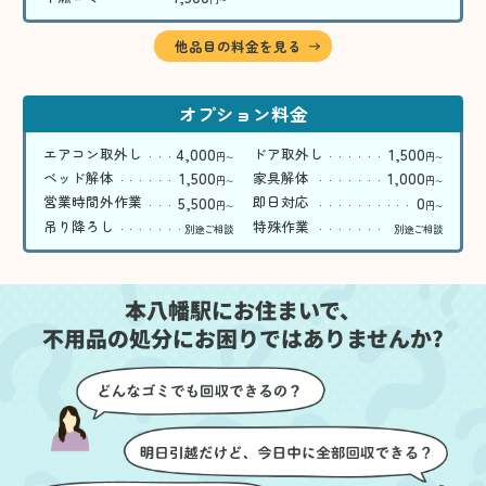
〜
他品目の料金を見る
オプション料金
4,000
1,500
エアコン取外し
ドア取外し
円
円
〜
〜
1,500
1,000
ベッド解体
家具解体
円
円
〜
〜
5,500
0
営業時間外作業
即日対応
円
円
〜
〜
吊り降ろし
特殊作業
別途ご相談
別途ご相談
本八幡駅にお住まいで、
不用品の処分にお困りではありませんか?