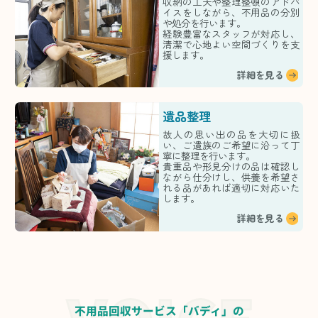
収納の工夫や整理整頓のアドバ
イスをしながら、不用品の分別
や処分を行います。
経験豊富なスタッフが対応し、
清潔で心地よい空間づくりを支
援します。
詳細を見る
遺品整理
故人の思い出の品を大切に扱
い、ご遺族のご希望に沿って丁
寧に整理を行います。
貴重品や形見分けの品は確認し
ながら仕分けし、供養を希望さ
れる品があれば適切に対応いた
します。
詳細を見る
不用品回収サービス「バディ」の