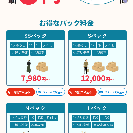
お得な
パック料金
SSパック
Sパック
1人暮らし
1K
1R
片付け
1人暮らし
1K
1R
片付け
引越し準備
小型家電
引越し準備
小型家電
7,980
12,000
円
円
〜
〜
フォームで申込み
フォームで申込み
電話で申込み
電話で申込み
Mパック
Lパック
1〜2人家族
1K
1DK
片付け
1〜2人家族
1DK
1LDK
引越し準備
家具家電
引越し準備
大型家具家電