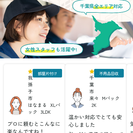
千葉県
全エリア
対応
女性スタッフ
も活躍中!
部屋片付け
不用品回収
我
千
孫
葉
子
市
市
来々
Mパック
はなまる
XLパ
2K
ック
3LDK
温かい対応でとても安
プロに頼むとこんなに
心しました
楽なんですね！