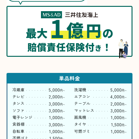
1
億
円
最大
の
賠償責任保険付
！
き
単品料金
5,000
5,000
冷蔵庫
洗濯機
円
円
〜
〜
2,000
4,000
テレビ
エアコン
円
円
〜
〜
3,000
2,000
タンス
テーブル
円
円
〜
〜
3,000
3,000
ソファ
マットレス
円
円
〜
〜
1,000
1,000
電子レンジ
扇風機
円
円
〜
〜
3,000
1,500
食器棚
タイヤ
円
円
〜
〜
1,000
1,000
自転車
可燃ゴミ
円
円
〜
〜
1,500
不燃ゴミ
円