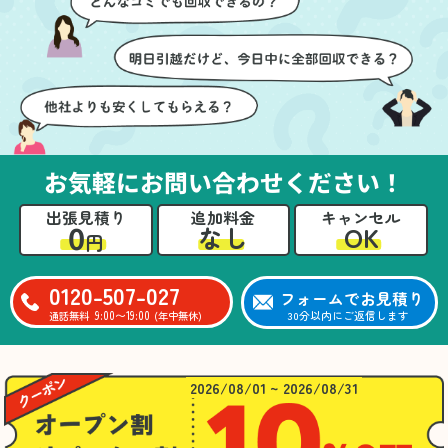
ても嬉しかったです。作
進めることができ、安心
業が終わった後には、こ
感を持って作業をお任せ
ちらからお願いしなくて
できました。さらに、作
も部屋を簡単に清掃して
業終了後には部屋全体を
いただけたのも好印象で
清掃していただき、まる
した。
で新しい家のような清潔
さらに、分別の仕方やリ
感に感動しました。
サイクル可能なものにつ
お気軽にお問い合わせください！
いても教えていただき、
今後の片付けにも役立つ
出張見積り
追加料金
キャンセル
知識が増えました。また
0
OK
なし
円
何かあれば、ぜひお願い
したいと思っています。
心のこもったサービスを
0120-507-027
フォームでお見積り
ありがとうございまし
9:00〜19:00
30分以内にご返信します
通話無料
(年中無休)
た。
2026/08/01 ~ 2026/08/31