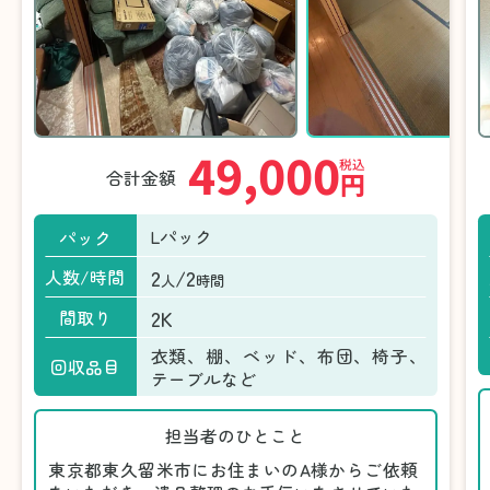
49,000
税込
合計金額
円
Lパック
パック
2
/2
人数/時間
人
時間
2K
間取り
衣類、棚、ベッド、布団、椅子、
回収品目
テーブルなど
担当者のひとこと
東京都東久留米市にお住まいのA様からご依頼