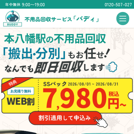
9:00〜19:00
0120-507-027
年中無休
本八幡駅
不用品回収
の
！
「搬出
分別」
任
・
もお
せ
2026/08/01 ~ 2026/08/31