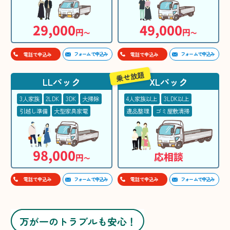
29,000
49,000
円
円
〜
〜
フォームで申込み
フォームで申込み
電話で申込み
電話で申込み
乗せ放題
LLパック
XLパック
3人家族
2LDK
3DK
大掃除
4人家族以上
3LDK以上
引越し準備
大型家具家電
遺品整理
ゴミ屋敷清掃
98,000
応相談
円
〜
フォームで申込み
フォームで申込み
電話で申込み
電話で申込み
万が一のトラブルも安心！