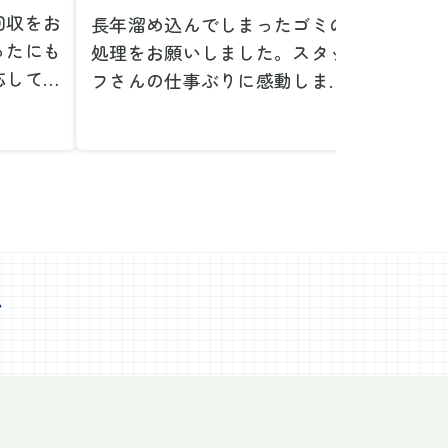
回収をお
長年溜め込んでしまったゴミの
粗大ゴ
ったにも
処理をお願いしました。スタッ
が、想
応してい
フさんの仕事ぶりに感動しまし
で驚き
たです。
た。きれいになった家を見て、
運び出
なって応
またここで新しいスタートが切
かった
ぜひお願
れそうです。本当にありがとう
た。料
。
ございました。
願いで
べない重
作業前の見積もりや説明も非常
さらに
く運び出
にわかりやすく、安心してお願
を傷つ
スなく作
いすることができました。作業
払いな
ました。
心
中も不安に思うことがあればす
印象的
た時の価
ぐに相談に乗ってくださり、一
周囲へ
で、追加
緒に解決策を考えていただけた
民への
なく安心
ので、とても信頼感を持って進
配って
後の片付
めることができました。家の状
作業を
わり、新
態がここまで変わるとは思わな
ず、終