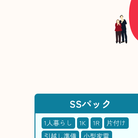
SSパック
1人暮らし
1K
1R
片付け
引越し準備
小型家電