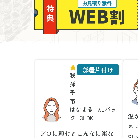
部屋片付け
我
孫
子
市
はなまる
XLパッ
温
ク
3LDK
ま
プロに頼むとこんなに楽な
引