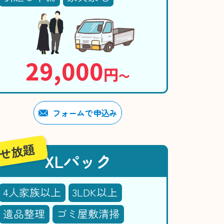
29,000
円
〜
フォームで申込み
せ放題
XLパック
4人家族以上
3LDK以上
遺品整理
ゴミ屋敷清掃