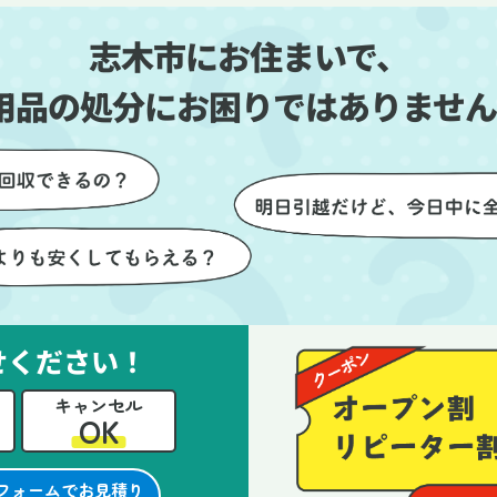
しい生活をスムーズに
片付いていくのがとても嬉し
志木市にお住まいで、
とができました。
ったです。作業が終わった後
は、こちらからお願いしなく
用品の処分にお困りではありません
も部屋を簡単に清掃していた
けたのも好印象でした。
らに、分別の仕方やリサイク
可能なものについても教えて
ただき、今後の片付けにも役
つ知識が増えました。また何
あれば、ぜひお願いしたいと
っています。心のこもったサ
せください！
ビスをありがとうございまし
。
キャンセル
OK
フォームでお見積り