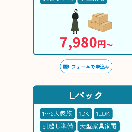
7,980
円
〜
フォームで申込み
Lパック
1〜2人家族
1DK
1LDK
引越し準備
大型家具家電