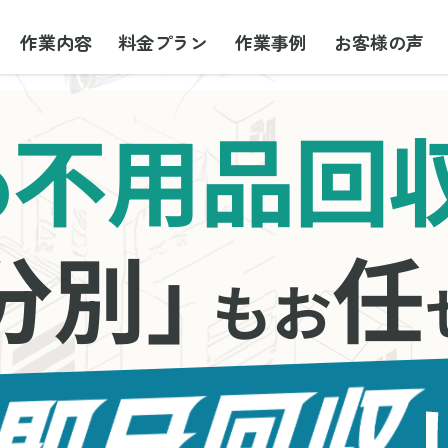
作業内容
料金プラン
作業事例
お客様の声
不用品回
の
分別」
任
もお