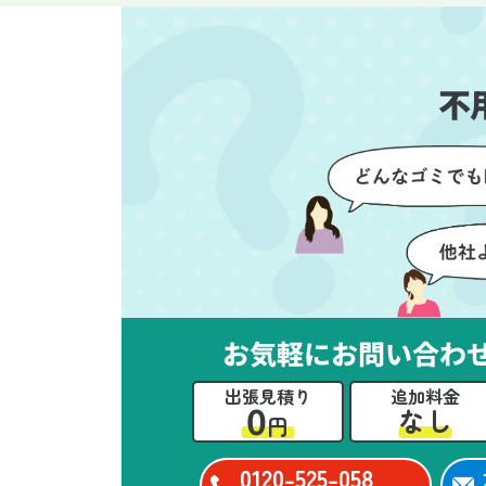
す。家族それぞれが必要なもの
に
を確認しながら進めることがで
か
き、安心感を持って作業をお任
に
不
せできました。さらに、作業終
て
了後には部屋全体を清掃してい
だ
ただき、まるで新しい家のよう
さ
な清潔感に感動しました。
ル
い
立
か
思
お気軽にお問い合わ
ー
た
出張見積り
追加料金
0
なし
円
0120-525-058