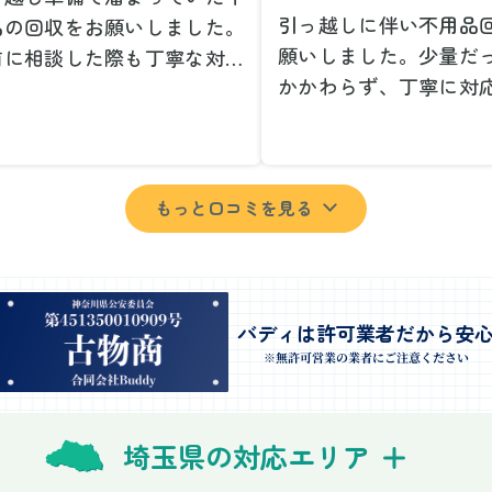
引っ越しに伴い不用品
品の回収をお願いしました。
願いしました。少量だ
前に相談した際も丁寧な対応
かかわらず、丁寧に対
、安心して当日を迎えること
ただけてとても良かっ
できました。特に、古い家具
小さな相談にも親身に
壊れた家電など、処分が難し
じてくださり、次回も
ものが多かったのですが、手
もっと口コミを見る
いしたいと思いました
よく対応していただき驚きま
特に、自分では持ち運
た。
い家具や家電も手際よ
日は2名のスタッフが来てく
していただき、ストレ
さり、作業の流れや注意点を
業を終えることができ
バディは許可業者だから安
っかり説明していただけたの
事前に見積もりを取っ
※無許可営業の業者にご注意ください
、こちらも安心感を持って作
格がそのままだったの
を見守ることができました。
費用を気にする必要も
び出しの際も、壁や床を傷つ
埼玉県の対応エリア
できました。引っ越し
ないように細心の注意を払っ
けが想像以上に早く終
いただき、家全体がスムーズ