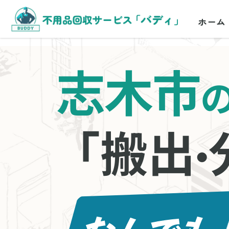
ホーム
志木市
「搬出
・