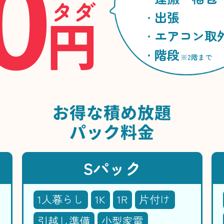
0
タダ
円
出張
エアコン取
階段
※2階まで
お得な
積め放題
パック料金
Sパック
1人暮らし
1K
1R
片付け
引越し準備
小型家電