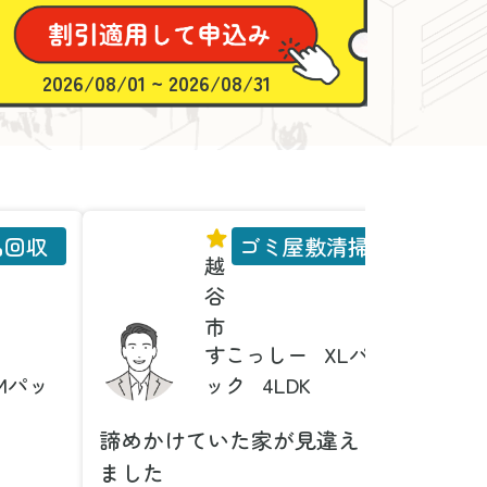
2026/08/01 ~ 2026/08/31
品回収
ゴミ屋敷清掃
越
谷
市
すこっしー
XLパ
Mパッ
ック
4LDK
諦めかけていた家が見違え
家具の
ました
とは！