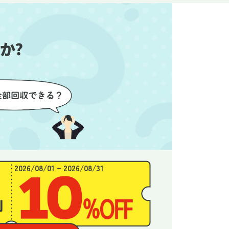
始めるこ
かったので、お願いして本当に
き、と
良かったと思います。
できま
か?
2026/08/01 ~ 2026/08/31