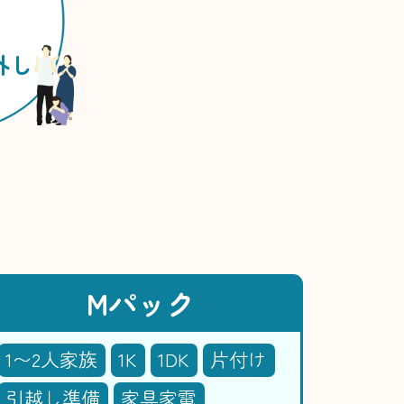
外し
Mパック
1〜2人家族
1K
1DK
片付け
引越し準備
家具家電