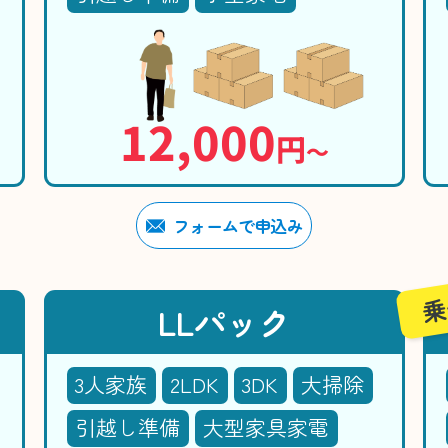
12,000
円
〜
フォームで申込み
乗
LLパック
3人家族
2LDK
3DK
大掃除
引越し準備
大型家具家電