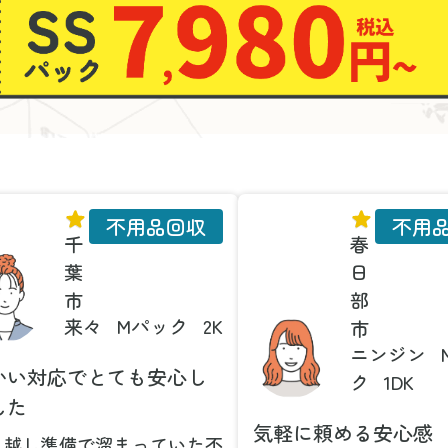
不用品回収
不用
千
春
葉
日
市
部
来々
Mパック
2K
市
ニンジン
かい対応でとても安心し
ク
1DK
した
気軽に頼める安心感
っ越し準備で溜まっていた不