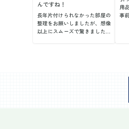
んですね！
用
長年片付けられなかった部屋の
事
整理をお願いしましたが、想像
で
以上にスムーズで驚きました。
が
家族が集めた物や古い家具が多
や
く、自分たちだけではどうにも
い
ならない状態でしたが、スタッ
際
フの皆さんが手際よく片付けて
し
くれたので、部屋が驚くほどス
当
ッキリしました。自分では手が
だ
回らなかった場所も含め、プロ
し
の力を実感しました。
で
特に、物が散乱していた部屋の
業
整理や、細かなアイテムの仕分
運
けを迅速かつ丁寧に対応してい
け
ただけたのがありがたかったで
て