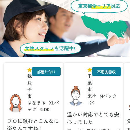
東京都
全エリア
対応
女性スタッフ
も活躍中!
部屋片付け
不用品回収
我
千
孫
葉
子
市
市
来々
Mパック
はなまる
XLパ
2K
ック
3LDK
温かい対応でとても安
プロに頼むとこんなに
心しました
楽なんですね！