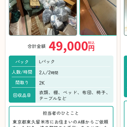
49,000
税込
合計金額
円
Lパック
パック
2
/2
人数/時間
人
時間
2K
間取り
衣類、棚、ベッド、布団、椅子、
回収品目
テーブルなど
担当者のひとこと
東京都東久留米市にお住まいのA様からご依頼