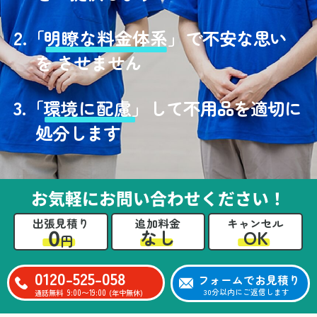
2.
「
明瞭な料金体系」
で不安な思い
を させません
3.
「
環境に配慮」
して不用品を適切に
処分します
お気軽にお問い合わせください！
出張見積り
追加料金
キャンセル
0
OK
なし
円
0120-525-058
フォームでお見積り
9:00〜19:00
30分以内にご返信します
通話無料
(年中無休)