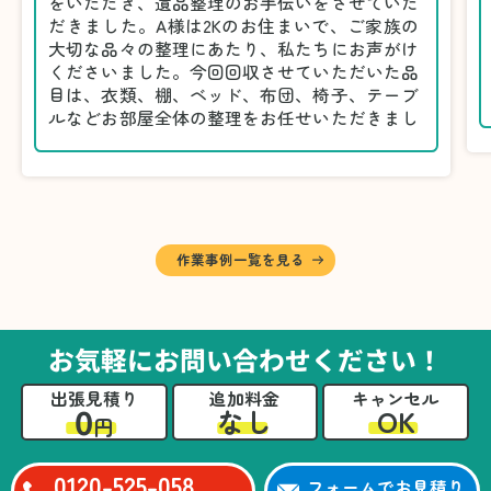
をいただき、遺品整理のお手伝いをさせていた
だきました。A様は2Kのお住まいで、ご家族の
大切な品々の整理にあたり、私たちにお声がけ
くださいました。今回回収させていただいた品
目は、衣類、棚、ベッド、布団、椅子、テーブ
ルなどお部屋全体の整理をお任せいただきまし
た。
遺品整理は物品の量だけでなく、故人への思い
が込められている分、慎重な対応が求められる
作業です。そのため、A様としっかりとお話し
しながら、不要品と大切に保管される品を丁寧
に仕分けしました。
作業事例一覧を見る
A様から「手際よく進めてくれて助かりまし
た。自分たちだけではここまできちんと整理す
るのは難しかったと思います」との温かいお言
葉をいただきました。遺品整理という心の負担
お気軽にお問い合わせください！
が大きい作業において、少しでもA様の力にな
れたことをスタッフ一同嬉しく思います。
出張見積り
追加料金
キャンセル
0
OK
なし
円
0120-525-058
フォームでお見積り