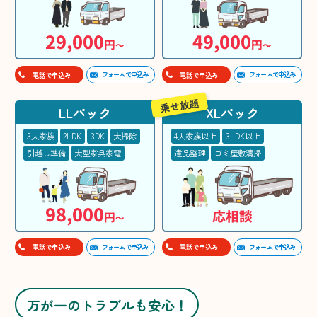
29,000
49,000
円
円
〜
〜
フォームで申込み
フォームで申込み
電話で申込み
電話で申込み
乗せ放題
LLパック
XLパック
3人家族
2LDK
3DK
大掃除
4人家族以上
3LDK以上
引越し準備
大型家具家電
遺品整理
ゴミ屋敷清掃
98,000
応相談
円
〜
フォームで申込み
フォームで申込み
電話で申込み
電話で申込み
万が一のトラブルも安心！