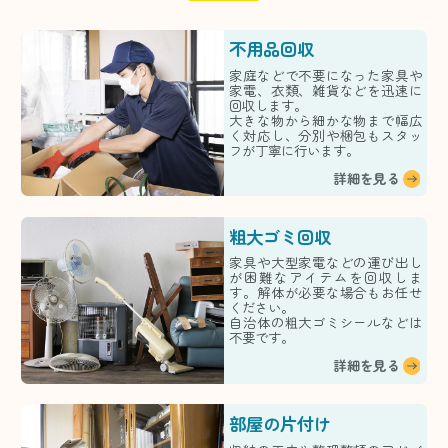
不用品回収
家庭などで不要になった家具や
家電、衣類、雑貨などを迅速に
回収します。
大きな物から細かな物まで幅広
く対応し、分別や梱包もスタッ
フが丁寧に行います。
詳細を見る
粗大ゴミ回収
家具や大型家電などの運び出し
が困難なアイテムを回収しま
す。解体が必要な場合もお任せ
ください。
自治体の粗大ゴミシールなどは
不要です。
詳細を見る
部屋の片付け