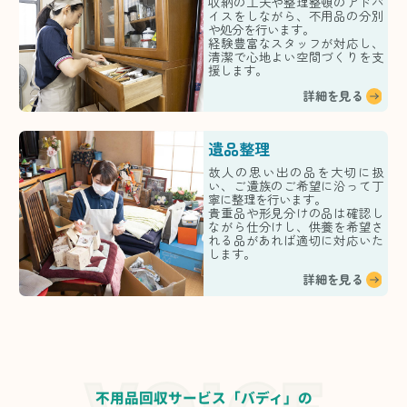
収納の工夫や整理整頓のアドバ
イスをしながら、不用品の分別
や処分を行います。
経験豊富なスタッフが対応し、
清潔で心地よい空間づくりを支
援します。
詳細を見る
遺品整理
故人の思い出の品を大切に扱
い、ご遺族のご希望に沿って丁
寧に整理を行います。
貴重品や形見分けの品は確認し
ながら仕分けし、供養を希望さ
れる品があれば適切に対応いた
します。
詳細を見る
不用品回収サービス「バディ」の