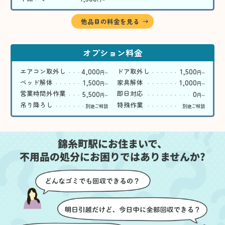
〜
他品目の料金を見る
オプション料金
4,000
1,500
エアコン取外し
ドア取外し
円
円
〜
〜
1,500
1,000
ベッド解体
家具解体
円
円
〜
〜
5,500
0
営業時間外作業
即日対応
円
円
〜
〜
吊り降ろし
特殊作業
別途ご相談
別途ご相談
錦糸町駅にお住まいで、
不用品の処分にお困りではありませんか?