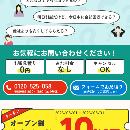
ても嬉しかったです。作
進めることができ、安心
業が終わった後には、こ
感を持って作業をお任せ
ちらからお願いしなくて
できました。さらに、作
も部屋を簡単に清掃して
業終了後には部屋全体を
いただけたのも好印象で
清掃していただき、まる
した。
で新しい家のような清潔
さらに、分別の仕方やリ
感に感動しました。
サイクル可能なものにつ
お気軽にお問い合わせください！
いても教えていただき、
今後の片付けにも役立つ
出張見積り
追加料金
キャンセル
知識が増えました。また
0
OK
なし
円
何かあれば、ぜひお願い
したいと思っています。
心のこもったサービスを
0120-525-058
フォームでお見積り
ありがとうございまし
9:00〜19:00
30分以内にご返信します
通話無料
(年中無休)
た。
2026/08/01 ~ 2026/08/31