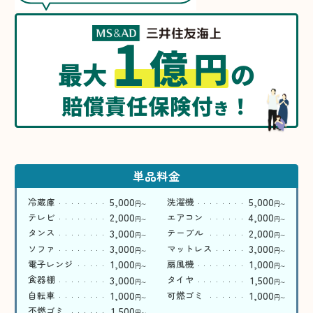
1
億
円
最大
の
賠償責任保険付
！
き
単品料金
5,000
5,000
冷蔵庫
洗濯機
円
円
〜
〜
2,000
4,000
テレビ
エアコン
円
円
〜
〜
3,000
2,000
タンス
テーブル
円
円
〜
〜
3,000
3,000
ソファ
マットレス
円
円
〜
〜
1,000
1,000
電子レンジ
扇風機
円
円
〜
〜
3,000
1,500
食器棚
タイヤ
円
円
〜
〜
1,000
1,000
自転車
可燃ゴミ
円
円
〜
〜
1,500
不燃ゴミ
円