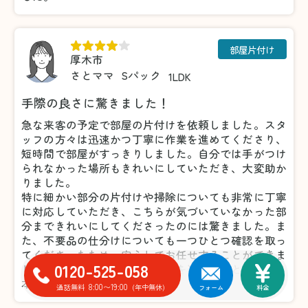
部屋片付け
厚木市
さとママ
Sパック
1LDK
手際の良さに驚きました！
急な来客の予定で部屋の片付けを依頼しました。スタ
ッフの方々は迅速かつ丁寧に作業を進めてくださり、
短時間で部屋がすっきりしました。自分では手がつけ
られなかった場所もきれいにしていただき、大変助か
りました。
特に細かい部分の片付けや掃除についても非常に丁寧
に対応していただき、こちらが気づいていなかった部
分まできれいにしてくださったのには驚きました。ま
た、不要品の仕分けについても一つひとつ確認を取っ
てくださったため、安心してお任せすることができま
0120-525-058
した。おかげで気持ちよく来客を迎えることができ、
本当に感謝しています。
8:00〜19:00
通話無料
(年中無休)
フォーム
料金