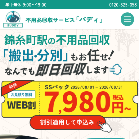
9:00〜19:00
0120-525-058
年中無休
錦糸町駅
不用品回収
の
！
「搬出
分別」
任
・
もお
せ
2026/08/01 ~ 2026/08/31