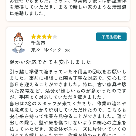
お任せできました。さらに、作業終了後には部屋全体
を清掃していただき、まるで新しい家のような清潔感
に感動しました。
不用品回収
千葉市
来々
Mパック
2K
温かい対応でとても安心しました
引っ越し準備で溜まっていた不用品の回収をお願いし
ました。事前に相談した際も丁寧な対応で、安心して
当日を迎えることができました。特に、古い家具や壊
れた家電など、処分が難しいものが多かったのです
が、手際よく対応していただき驚きました。
当日は2名のスタッフが来てくださり、作業の流れや
注意点をしっかり説明していただけたので、こちらも
安心感を持って作業を見守ることができました。運び
出しの際も、壁や床を傷つけないように細心の注意を
払っていただき、家全体がスムーズに片付いていくの
がとても嬉しかったです。作業が終わった後には、こ