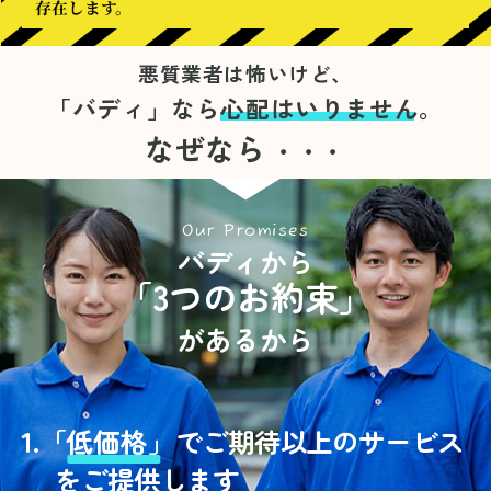
存在します。
悪質業者は怖いけど、
「バディ」なら
心配はいりません。
なぜなら
・・・
Our Promises
バディから
「3つのお約束」
があるから
1.
「
低価格」
でご期待以上のサービス
をご提供します