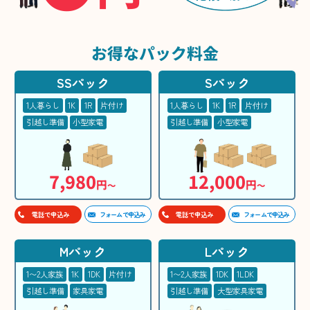
お得な
パック料金
SSパック
Sパック
1人暮らし
1K
1R
片付け
1人暮らし
1K
1R
片付け
引越し準備
小型家電
引越し準備
小型家電
7,980
12,000
円
円
〜
〜
フォームで申込み
フォームで申込み
電話で申込み
電話で申込み
Mパック
Lパック
1〜2人家族
1K
1DK
片付け
1〜2人家族
1DK
1LDK
引越し準備
家具家電
引越し準備
大型家具家電