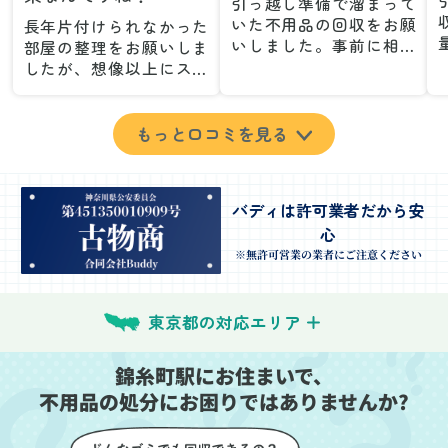
引っ越し準備で溜まって
いた不用品の回収をお願
長年片付けられなかった
いしました。事前に相談
部屋の整理をお願いしま
した際も丁寧な対応で、
したが、想像以上にスム
安心して当日を迎えるこ
ーズで驚きました。家族
とができました。特に、
が集めた物や古い家具が
古い家具や壊れた家電な
多く、自分たちだけでは
もっと口コミを見る
ど、処分が難しいものが
どうにもならない状態で
多かったのですが、手際
したが、スタッフの皆さ
よく対応していただき驚
んが手際よく片付けてく
バディは許可業者だから安
きました。
れたので、部屋が驚くほ
心
当日は2名のスタッフが来
どスッキリしました。自
てくださり、作業の流れ
分では手が回らなかった
※無許可営業の業者にご注意ください
や注意点をしっかり説明
場所も含め、プロの力を
していただけたので、こ
実感しました。
ちらも安心感を持って作
特に、物が散乱していた
東京都の対応エリア
業を見守ることができま
部屋の整理や、細かなア
した。運び出しの際も、
イテムの仕分けを迅速か
錦糸町駅にお住まいで、
壁や床を傷つけないよう
つ丁寧に対応していただ
不用品の処分にお困りではありませんか?
に細心の注意を払ってい
けたのがありがたかった
ただき、家全体がスムー
です。家族それぞれが必
ズに片付いていくのがと
要なものを確認しながら