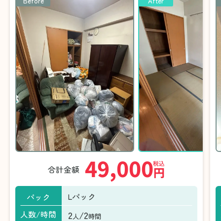
Before
After
49,000
税込
合計金額
円
Lパック
パック
2
/2
人数/時間
人
時間