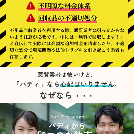
不明瞭な料金体系
回収品の不適切処分
不用品回収業者を利用する際、悪質業者に引っかからな
いよう注意が必要です。中には「無料で回収します！」
と宣伝して実際には高額な追加料金を請求したり、不適
切な処分で環境問題や法的トラブルを引き起こす業者も
存在します。
悪質業者は怖いけど、
「バディ」なら
心配はいりません。
なぜなら
・・・
Our Promises
バディから