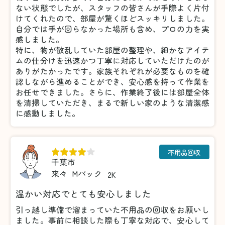
ない状態でしたが、スタッフの皆さんが手際よく片付
けてくれたので、部屋が驚くほどスッキリしました。
自分では手が回らなかった場所も含め、プロの力を実
感しました。
特に、物が散乱していた部屋の整理や、細かなアイテ
ムの仕分けを迅速かつ丁寧に対応していただけたのが
ありがたかったです。家族それぞれが必要なものを確
認しながら進めることができ、安心感を持って作業を
お任せできました。さらに、作業終了後には部屋全体
を清掃していただき、まるで新しい家のような清潔感
に感動しました。
不用品回収
千葉市
来々
Mパック
2K
温かい対応でとても安心しました
引っ越し準備で溜まっていた不用品の回収をお願いし
ました。事前に相談した際も丁寧な対応で、安心して