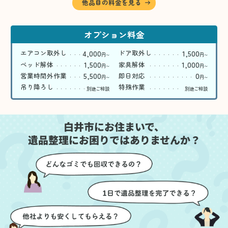
他品目の料金を見る
オプション料金
4,000
1,500
エアコン取外し
ドア取外し
円
円
〜
〜
1,500
1,000
ベッド解体
家具解体
円
円
〜
〜
5,500
0
営業時間外作業
即日対応
円
円
〜
〜
吊り降ろし
特殊作業
別途ご相談
別途ご相談
白井市にお住まいで、
遺品整理にお困りではありませんか？