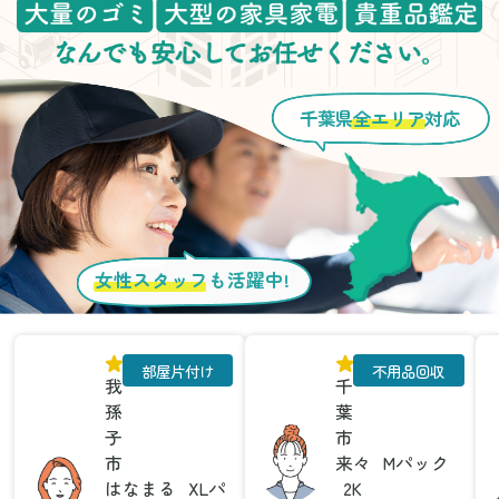
千葉県
全エリア
対応
女性スタッフ
も活躍中!
部屋片付け
不用品回収
我
千
孫
葉
子
市
市
来々
Mパック
はなまる
XLパ
2K