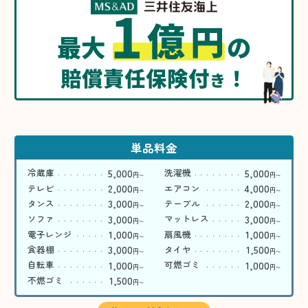
1
億
円
最大
の
賠償責任保険付
！
き
単品料金
5,000
5,000
冷蔵庫
洗濯機
円
円
〜
〜
2,000
4,000
テレビ
エアコン
円
円
〜
〜
3,000
2,000
タンス
テーブル
円
円
〜
〜
3,000
3,000
ソファ
マットレス
円
円
〜
〜
1,000
1,000
電子レンジ
扇風機
円
円
〜
〜
3,000
1,500
食器棚
タイヤ
円
円
〜
〜
1,000
1,000
自転車
可燃ゴミ
円
円
〜
〜
1,500
不燃ゴミ
円
〜