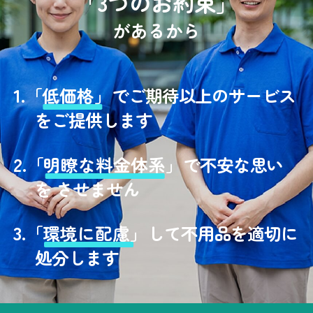
「3つのお約束」
があるから
1.
「
低価格」
でご期待以上のサービス
をご提供します
2.
「
明瞭な料金体系」
で不安な思い
を させません
3.
「
環境に配慮」
して不用品を適切に
処分します