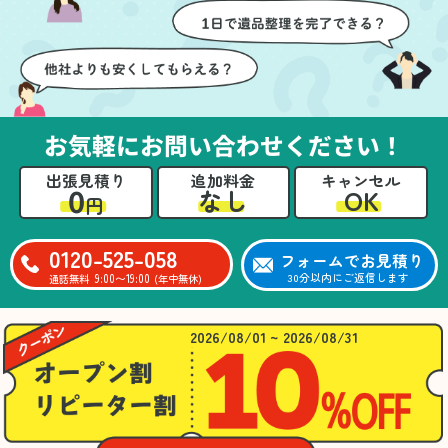
壁や床を傷つけないよう
つ丁寧に対応していただ
に細心の注意を払ってい
けたのがありがたかった
ただき、家全体がスムー
です。家族それぞれが必
ズに片付いていくのがと
要なものを確認しながら
ても嬉しかったです。作
進めることができ、安心
業が終わった後には、こ
感を持って作業をお任せ
お気軽にお問い合わせください！
ちらからお願いしなくて
できました。さらに、作
も部屋を簡単に清掃して
業終了後には部屋全体を
出張見積り
追加料金
キャンセル
いただけたのも好印象で
清掃していただき、まる
0
OK
なし
円
した。
で新しい家のような清潔
さらに、分別の仕方やリ
感に感動しました。
サイクル可能なものにつ
0120-525-058
フォームでお見積り
いても教えていただき、
9:00〜19:00
30分以内にご返信します
通話無料
(年中無休)
今後の片付けにも役立つ
知識が増えました。また
何かあれば、ぜひお願い
2026/08/01 ~ 2026/08/31
したいと思っています。
心のこもったサービスを
ありがとうございまし
た。