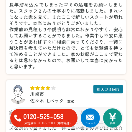
長年溜め込んでしまったゴミの処理をお願いしまし
た。スタッフさんの仕事ぶりに感動しました。きれい
になった家を見て、またここで新しいスタートが切れ
そうです。本当にありがとうございました。
作業前の見積もりや説明も非常にわかりやすく、安心
してお願いすることができました。作業中も不安に思
うことがあればすぐに相談に乗ってくださり、一緒に
解決策を考えていただけたので、とても信頼感を持っ
て進めることができました。家の状態がここまで変わ
るとは思わなかったので、お願いして本当に良かった
と思います。
粗大ゴミ回収
川崎市
佐々木
Lパック
3DK
家具の処分がこんなに楽だとは！
0120-525-058
粗大ゴミの処分で利用しましたが、想像以上にスムー
8:00〜19:00
通話無料
(年中無休)
フォーム
料金
ズな対応で驚きました。特に重い家具の運び出しは自