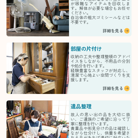
が困難なアイテムを回収しま
す。解体が必要な場合もお任せ
ください。
自治体の粗大ゴミシールなどは
不要です。
詳細を見る
部屋の片付け
収納の工夫や整理整頓のアドバ
イスをしながら、不用品の分別
や処分を行います。
経験豊富なスタッフが対応し、
清潔で心地よい空間づくりを支
援します。
詳細を見る
遺品整理
故人の思い出の品を大切に扱
い、ご遺族のご希望に沿って丁
寧に整理を行います。
貴重品や形見分けの品は確認し
ながら仕分けし、供養を希望さ
れる品があれば適切に対応いた