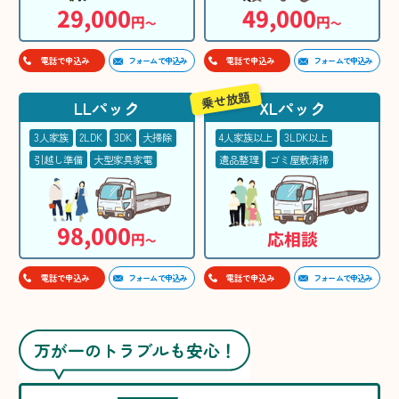
29,000
49,000
円
円
〜
〜
フォームで申込み
フォームで申込み
電話で申込み
電話で申込み
乗せ放題
LLパック
XLパック
3人家族
2LDK
3DK
大掃除
4人家族以上
3LDK以上
引越し準備
大型家具家電
遺品整理
ゴミ屋敷清掃
98,000
応相談
円
〜
フォームで申込み
フォームで申込み
電話で申込み
電話で申込み
万が一のトラブルも安心！