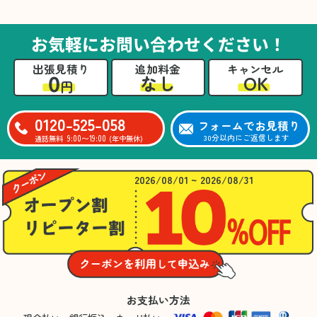
た。自分たちだけではここまできちんと整理す
るのは難しかったと思います」との温かいお言
葉をいただきました。遺品整理という心の負担
お気軽にお問い合わせください！
が大きい作業において、少しでもA様の力にな
れたことをスタッフ一同嬉しく思います。
出張見積り
追加料金
キャンセル
0
OK
なし
円
0120-525-058
フォームでお見積り
9:00〜19:00
30分以内にご返信します
通話無料
(年中無休)
2026/08/01 ~ 2026/08/31
お支払い方法