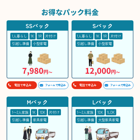
お得な
パック料金
SSパック
Sパック
1人暮らし
1K
1R
片付け
1人暮らし
1K
1R
片付け
引越し準備
小型家電
引越し準備
小型家電
7,980
12,000
円
円
〜
〜
フォームで申込み
フォームで申込み
電話で申込み
電話で申込み
Mパック
Lパック
1〜2人家族
1K
1DK
片付け
1〜2人家族
1DK
1LDK
引越し準備
家具家電
引越し準備
大型家具家電