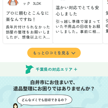
ック
3LDK
温かい対応でとても安
プロに頼むとこんなに
心しました
楽なんですね！
引っ越し準備で溜まって
いた不用品の回収をお願
長年片付けられなかった
いしました。事前に相談
部屋の整理をお願いしま
した際も丁寧な対応で、
したが、想像以上にスム
安心して当日を迎えるこ
ーズで驚きました。家族
とができました。特に、
が集めた物や古い家具が
古い家具や壊れた家電な
多く、自分たちだけでは
もっと口コミを見る
ど、処分が難しいものが
どうにもならない状態で
多かったのですが、手際
したが、スタッフの皆さ
よく対応していただき驚
んが手際よく片付けてく
千葉県の対応エリア
きました。
れたので、部屋が驚くほ
当日は2名のスタッフが来
どスッキリしました。自
白井市にお住まいで、
てくださり、作業の流れ
分では手が回らなかった
や注意点をしっかり説明
遺品整理にお困りではありませんか？
場所も含め、プロの力を
していただけたので、こ
実感しました。
ちらも安心感を持って作
特に、物が散乱していた
業を見守ることができま
部屋の整理や、細かなア
した。運び出しの際も、
イテムの仕分けを迅速か