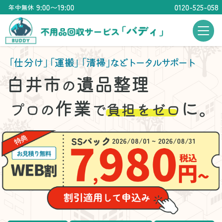
9:00〜19:00
0120-525-058
年中無休
「仕分け」
「運搬」
「清掃」
などトータルサポート
白井市
遺品整理
の
作業
に。
プロの
で
負担をゼロ
2026/08/01 ~ 2026/08/31