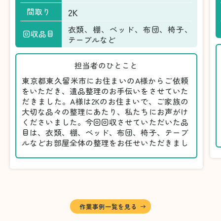
2K
間取り
衣類、棚、ベッド、布団、椅子、
回収品目
テーブルなど
担当者のひとこと
東京都東久留米市にお住まいのA様からご依頼
をいただき、遺品整理のお手伝いをさせていた
だきました。A様は2Kのお住まいで、ご家族の
大切な品々の整理にあたり、私たちにお声がけ
くださいました。今回回収させていただいた品
目は、衣類、棚、ベッド、布団、椅子、テーブ
ルなどお部屋全体の整理をお任せいただきまし
た。
遺品整理は物品の量だけでなく、故人への思い
が込められている分、慎重な対応が求められる
作業です。そのため、A様としっかりとお話し
しながら、不要品と大切に保管される品を丁寧
に仕分けしました。
作業事例一覧を見る
A様から「手際よく進めてくれて助かりまし