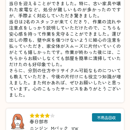
当日を迎えることができました。特に、古い家具や壊
れた家電など、処分が難しいものが多かったのです
が、手際よく対応していただき驚きました。
当日は2名のスタッフが来てくださり、作業の流れや
注意点をしっかり説明していただけたので、こちらも
安心感を持って作業を見守ることができました。運び
出しの際も、壁や床を傷つけないように細心の注意を
払っていただき、家全体がスムーズに片付いていくの
がとても嬉しかったです。作業が終わった後には、こ
ちらからお願いしなくても部屋を簡単に清掃していた
だけたのも好印象でした。
さらに、分別の仕方やリサイクル可能なものについて
も教えていただき、今後の片付けにも役立つ知識が増
えました。また何かあれば、ぜひお願いしたいと思っ
ています。心のこもったサービスをありがとうござい
ました。
不用品回収
春日部市
ニンジン
Mパック
1DK