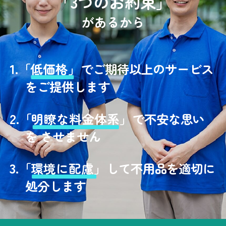
「3つのお約束」
があるから
1.
「
低価格」
でご期待以上のサービス
をご提供します
2.
「
明瞭な料金体系」
で不安な思い
を させません
3.
「
環境に配慮」
して不用品を適切に
処分します