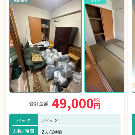
Before
After
49,000
税込
合計金額
円
Lパック
パック
2
/2
人数/時間
人
時間