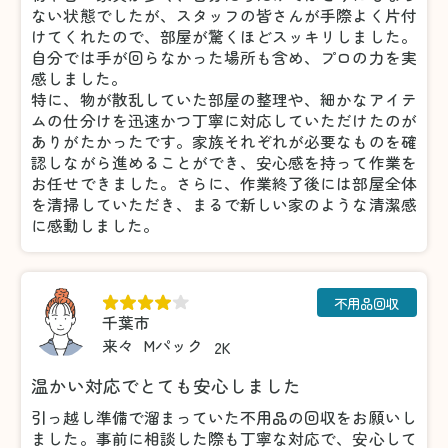
ない状態でしたが、スタッフの皆さんが手際よく片付
けてくれたので、部屋が驚くほどスッキリしました。
自分では手が回らなかった場所も含め、プロの力を実
感しました。
特に、物が散乱していた部屋の整理や、細かなアイテ
ムの仕分けを迅速かつ丁寧に対応していただけたのが
ありがたかったです。家族それぞれが必要なものを確
認しながら進めることができ、安心感を持って作業を
お任せできました。さらに、作業終了後には部屋全体
を清掃していただき、まるで新しい家のような清潔感
に感動しました。
不用品回収
千葉市
来々
Mパック
2K
温かい対応でとても安心しました
引っ越し準備で溜まっていた不用品の回収をお願いし
ました。事前に相談した際も丁寧な対応で、安心して