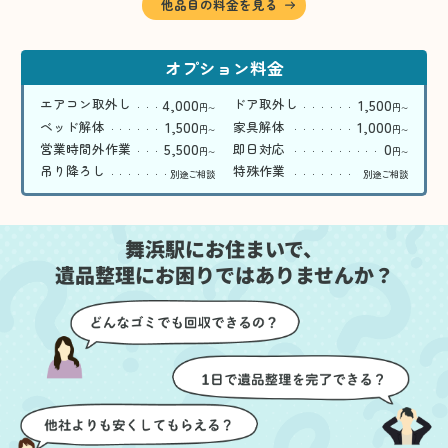
他品目の料金を見る
オプション料金
4,000
1,500
エアコン取外し
ドア取外し
円
円
〜
〜
1,500
1,000
ベッド解体
家具解体
円
円
〜
〜
5,500
0
営業時間外作業
即日対応
円
円
〜
〜
吊り降ろし
特殊作業
別途ご相談
別途ご相談
舞浜駅にお住まいで、
遺品整理にお困りではありませんか？