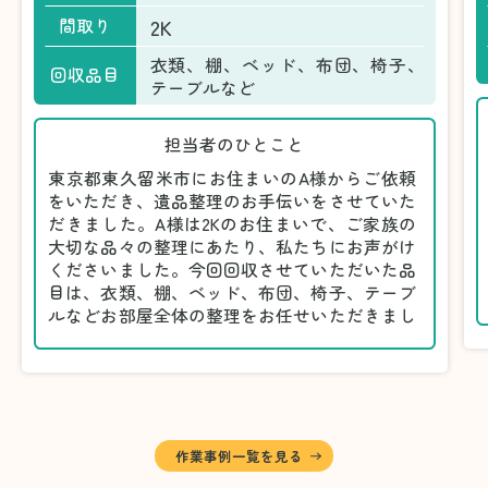
2K
間取り
衣類、棚、ベッド、布団、椅子、
回収品目
テーブルなど
担当者のひとこと
東京都東久留米市にお住まいのA様からご依頼
をいただき、遺品整理のお手伝いをさせていた
だきました。A様は2Kのお住まいで、ご家族の
大切な品々の整理にあたり、私たちにお声がけ
くださいました。今回回収させていただいた品
目は、衣類、棚、ベッド、布団、椅子、テーブ
ルなどお部屋全体の整理をお任せいただきまし
た。
遺品整理は物品の量だけでなく、故人への思い
が込められている分、慎重な対応が求められる
作業です。そのため、A様としっかりとお話し
しながら、不要品と大切に保管される品を丁寧
に仕分けしました。
作業事例一覧を見る
A様から「手際よく進めてくれて助かりまし