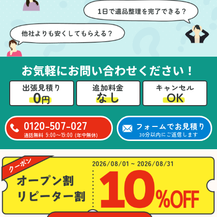
壁や床を傷つけないよう
つ丁寧に対応していただ
に細心の注意を払ってい
けたのがありがたかった
ただき、家全体がスムー
です。家族それぞれが必
ズに片付いていくのがと
要なものを確認しながら
ても嬉しかったです。作
進めることができ、安心
業が終わった後には、こ
感を持って作業をお任せ
お気軽にお問い合わせください！
ちらからお願いしなくて
できました。さらに、作
も部屋を簡単に清掃して
業終了後には部屋全体を
出張見積り
追加料金
キャンセル
いただけたのも好印象で
清掃していただき、まる
0
OK
なし
円
した。
で新しい家のような清潔
さらに、分別の仕方やリ
感に感動しました。
サイクル可能なものにつ
0120-507-027
フォームでお見積り
いても教えていただき、
9:00〜19:00
30分以内にご返信します
通話無料
(年中無休)
今後の片付けにも役立つ
知識が増えました。また
何かあれば、ぜひお願い
2026/08/01 ~ 2026/08/31
したいと思っています。
心のこもったサービスを
ありがとうございまし
た。