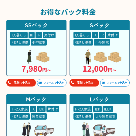
お得な
パック料金
SSパック
Sパック
1人暮らし
1K
1R
片付け
1人暮らし
1K
1R
片付け
引越し準備
小型家電
引越し準備
小型家電
7,980
12,000
円
円
〜
〜
フォームで申込み
フォームで申込み
電話で申込み
電話で申込み
Mパック
Lパック
1〜2人家族
1K
1DK
片付け
1〜2人家族
1DK
1LDK
引越し準備
家具家電
引越し準備
大型家具家電