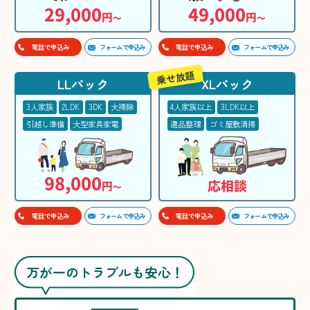
29,000
49,000
円
円
〜
〜
フォームで申込み
フォームで申込み
電話で申込み
電話で申込み
乗せ放題
LLパック
XLパック
3人家族
2LDK
3DK
大掃除
4人家族以上
3LDK以上
引越し準備
大型家具家電
遺品整理
ゴミ屋敷清掃
98,000
応相談
円
〜
フォームで申込み
フォームで申込み
電話で申込み
電話で申込み
万が一のトラブルも安心！