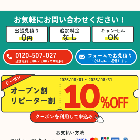
た。自分たちだけではここまできちんと整理す
るのは難しかったと思います」との温かいお言
葉をいただきました。遺品整理という心の負担
お気軽にお問い合わせください！
が大きい作業において、少しでもA様の力にな
れたことをスタッフ一同嬉しく思います。
出張見積り
追加料金
キャンセル
0
OK
なし
円
0120-507-027
フォームでお見積り
9:00〜19:00
30分以内にご返信します
通話無料
(年中無休)
2026/08/01 ~ 2026/08/31
お支払い方法