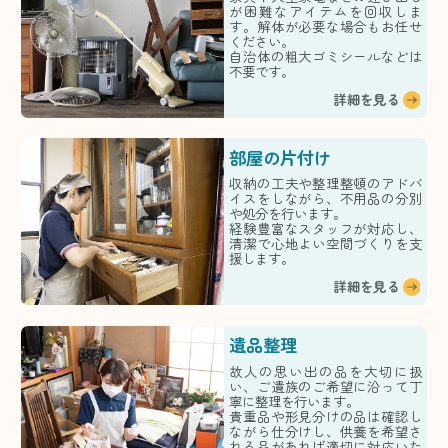
が困難なアイテムを回収しま
す。解体が必要な場合もお任せ
ください。
自治体の粗大ゴミシールなどは
不要です。
詳細を見る
部屋の片付け
収納の工夫や整理整頓のアドバ
イスをしながら、不用品の分別
や処分を行います。
経験豊富なスタッフが対応し、
清潔で心地よい空間づくりを支
援します。
詳細を見る
遺品整理
故人の思い出の品を大切に扱
い、ご遺族のご希望に沿って丁
寧に整理を行います。
貴重品や形見分けの品は確認し
ながら仕分けし、供養を希望さ
れる品があれば適切に対応いた