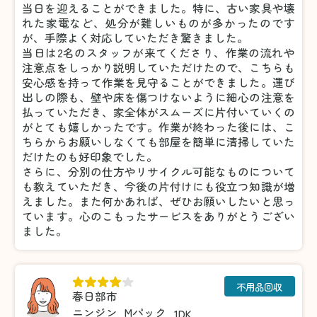
当日を迎えることができました。特に、古い家具や壊
れた家電など、処分が難しいものが多かったのです
が、手際よく対応していただき驚きました。
当日は2名のスタッフが来てくださり、作業の流れや
注意点をしっかり説明していただけたので、こちらも
安心感を持って作業を見守ることができました。運び
出しの際も、壁や床を傷つけないように細心の注意を
払っていただき、家全体がスムーズに片付いていくの
がとても嬉しかったです。作業が終わった後には、こ
ちらからお願いしなくても部屋を簡単に清掃していた
だけたのも好印象でした。
さらに、分別の仕方やリサイクル可能なものについて
も教えていただき、今後の片付けにも役立つ知識が増
えました。また何かあれば、ぜひお願いしたいと思っ
ています。心のこもったサービスをありがとうござい
ました。
不用品回収
春日部市
ニンジン
Mパック
1DK