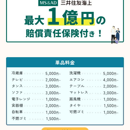
1
億
円
最大
の
賠償責任保険付
！
き
単品料金
5,000
5,000
冷蔵庫
洗濯機
円
円
〜
〜
2,000
4,000
テレビ
エアコン
円
円
〜
〜
3,000
2,000
タンス
テーブル
円
円
〜
〜
3,000
3,000
ソファ
マットレス
円
円
〜
〜
1,000
1,000
電子レンジ
扇風機
円
円
〜
〜
3,000
1,500
食器棚
タイヤ
円
円
〜
〜
1,000
1,000
自転車
可燃ゴミ
円
円
〜
〜
1,500
不燃ゴミ
円
〜