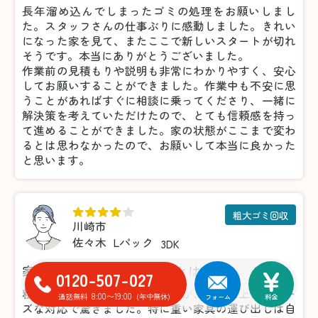
長年溜め込んでしまったゴミの処理をお願いしまし
た。スタッフさんの仕事ぶりに感動しました。きれい
になった家を見て、またここで新しいスタートが切れ
そうです。本当にありがとうございました。
作業前の見積もりや説明も非常にわかりやすく、安心
してお願いすることができました。作業中も不安に思
うことがあればすぐに相談に乗ってくださり、一緒に
解決策を考えていただけたので、とても信頼感を持っ
て進めることができました。家の状態がここまで変わ
るとは思わなかったので、お願いして本当に良かった
と思います。
粗大ゴミ回収
川崎市
佐々木
Lパック
3DK
家具の処分がこんなに楽だとは！
0120-507-027
粗大ゴミの処分で利用しましたが、想像以上にスムー
8:00〜19:00
通話無料
(年中無休)
フォーム
料金
ズな対応で驚きました。特に重い家具の運び出しは自