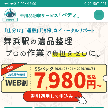
9:00〜19:00
0120-507-027
年中無休
「仕分け」
「運搬」
「清掃」
などトータルサポート
舞浜駅
遺品整理
の
作業
に。
プロの
で
負担をゼロ
2026/08/01 ~ 2026/08/31