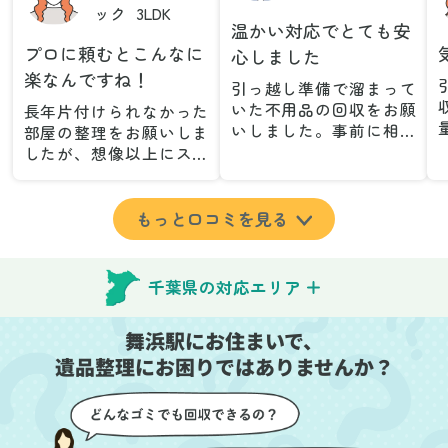
ック
3LDK
温かい対応でとても安
プロに頼むとこんなに
心しました
楽なんですね！
引っ越し準備で溜まって
いた不用品の回収をお願
長年片付けられなかった
いしました。事前に相談
部屋の整理をお願いしま
した際も丁寧な対応で、
したが、想像以上にスム
安心して当日を迎えるこ
ーズで驚きました。家族
とができました。特に、
が集めた物や古い家具が
古い家具や壊れた家電な
多く、自分たちだけでは
もっと口コミを見る
ど、処分が難しいものが
どうにもならない状態で
多かったのですが、手際
したが、スタッフの皆さ
よく対応していただき驚
んが手際よく片付けてく
千葉県の対応エリア
きました。
れたので、部屋が驚くほ
当日は2名のスタッフが来
どスッキリしました。自
舞浜駅にお住まいで、
てくださり、作業の流れ
分では手が回らなかった
や注意点をしっかり説明
遺品整理にお困りではありませんか？
場所も含め、プロの力を
していただけたので、こ
実感しました。
ちらも安心感を持って作
特に、物が散乱していた
業を見守ることができま
部屋の整理や、細かなア
した。運び出しの際も、
イテムの仕分けを迅速か