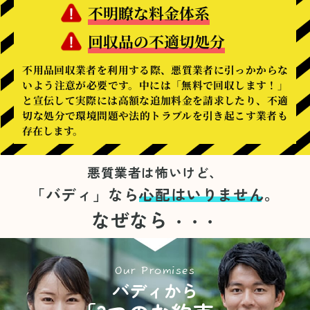
不明瞭な料金体系
回収品の不適切処分
不用品回収業者を利用する際、悪質業者に引っかからな
いよう注意が必要です。中には「無料で回収します！」
と宣伝して実際には高額な追加料金を請求したり、不適
切な処分で環境問題や法的トラブルを引き起こす業者も
存在します。
悪質業者は怖いけど、
「バディ」なら
心配はいりません。
なぜなら
・・・
Our Promises
バディから