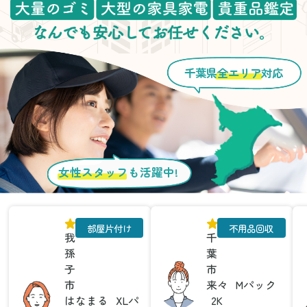
千葉県
全エリア
対応
女性スタッフ
も活躍中!
部屋片付け
不用品回収
我
千
孫
葉
子
市
市
来々
Mパック
はなまる
XLパ
2K