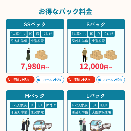
お得な
パック料金
SSパック
Sパック
1人暮らし
1K
1R
片付け
1人暮らし
1K
1R
片付け
引越し準備
小型家電
引越し準備
小型家電
7,980
12,000
円
円
〜
〜
フォームで申込み
フォームで申込み
電話で申込み
電話で申込み
Mパック
Lパック
1〜2人家族
1K
1DK
片付け
1〜2人家族
1DK
1LDK
引越し準備
家具家電
引越し準備
大型家具家電