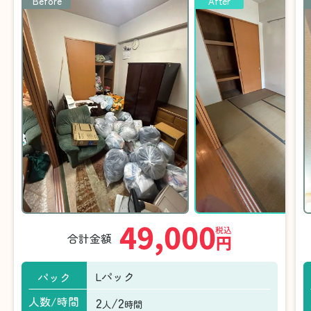
Before
After
49,000
税込
合計金額
円
Lパック
パック
2
/2
人数/時間
人
時間