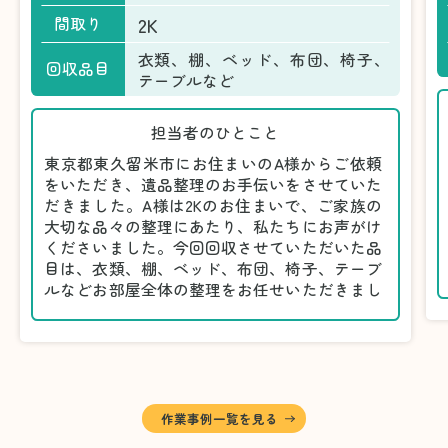
2K
間取り
衣類、棚、ベッド、布団、椅子、
回収品目
テーブルなど
担当者のひとこと
東京都東久留米市にお住まいのA様からご依頼
をいただき、遺品整理のお手伝いをさせていた
だきました。A様は2Kのお住まいで、ご家族の
大切な品々の整理にあたり、私たちにお声がけ
くださいました。今回回収させていただいた品
目は、衣類、棚、ベッド、布団、椅子、テーブ
ルなどお部屋全体の整理をお任せいただきまし
た。
遺品整理は物品の量だけでなく、故人への思い
が込められている分、慎重な対応が求められる
作業です。そのため、A様としっかりとお話し
しながら、不要品と大切に保管される品を丁寧
に仕分けしました。
作業事例一覧を見る
A様から「手際よく進めてくれて助かりまし