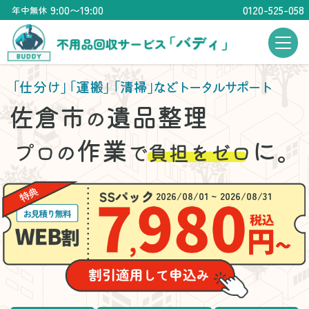
9:00〜19:00
0120-525-058
年中無休
「仕分け」
「運搬」
「清掃」
などトータルサポート
佐倉市
遺品整理
の
作業
に。
プロの
で
負担をゼロ
2026/08/01 ~ 2026/08/31