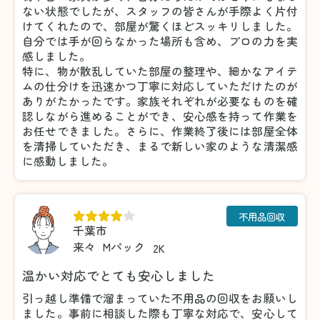
ない状態でしたが、スタッフの皆さんが手際よく片付
けてくれたので、部屋が驚くほどスッキリしました。
自分では手が回らなかった場所も含め、プロの力を実
感しました。
特に、物が散乱していた部屋の整理や、細かなアイテ
ムの仕分けを迅速かつ丁寧に対応していただけたのが
ありがたかったです。家族それぞれが必要なものを確
認しながら進めることができ、安心感を持って作業を
お任せできました。さらに、作業終了後には部屋全体
を清掃していただき、まるで新しい家のような清潔感
に感動しました。
不用品回収
千葉市
来々
Mパック
2K
温かい対応でとても安心しました
引っ越し準備で溜まっていた不用品の回収をお願いし
ました。事前に相談した際も丁寧な対応で、安心して