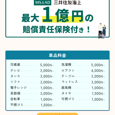
1
億
円
最大
の
賠償責任保険付
！
き
単品料金
5,000
5,000
冷蔵庫
洗濯機
円
円
〜
〜
2,000
4,000
テレビ
エアコン
円
円
〜
〜
3,000
2,000
タンス
テーブル
円
円
〜
〜
3,000
3,000
ソファ
マットレス
円
円
〜
〜
1,000
1,000
電子レンジ
扇風機
円
円
〜
〜
3,000
1,500
食器棚
タイヤ
円
円
〜
〜
1,000
1,000
自転車
可燃ゴミ
円
円
〜
〜
1,500
不燃ゴミ
円
〜