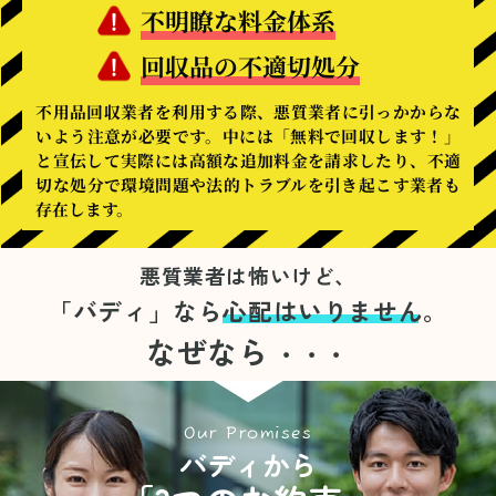
不明瞭な料金体系
回収品の不適切処分
不用品回収業者を利用する際、悪質業者に引っかからな
いよう注意が必要です。中には「無料で回収します！」
と宣伝して実際には高額な追加料金を請求したり、不適
切な処分で環境問題や法的トラブルを引き起こす業者も
存在します。
悪質業者は怖いけど、
「バディ」なら
心配はいりません。
なぜなら
・・・
Our Promises
バディから