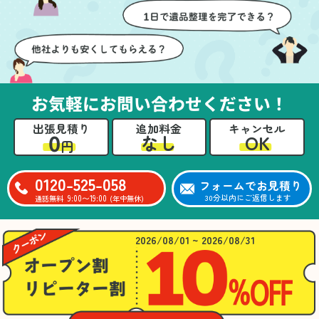
壁や床を傷つけないよう
つ丁寧に対応していただ
に細心の注意を払ってい
けたのがありがたかった
ただき、家全体がスムー
です。家族それぞれが必
ズに片付いていくのがと
要なものを確認しながら
ても嬉しかったです。作
進めることができ、安心
業が終わった後には、こ
感を持って作業をお任せ
お気軽にお問い合わせください！
ちらからお願いしなくて
できました。さらに、作
も部屋を簡単に清掃して
業終了後には部屋全体を
出張見積り
追加料金
キャンセル
いただけたのも好印象で
清掃していただき、まる
0
OK
なし
円
した。
で新しい家のような清潔
さらに、分別の仕方やリ
感に感動しました。
サイクル可能なものにつ
0120-525-058
フォームでお見積り
いても教えていただき、
9:00〜19:00
30分以内にご返信します
通話無料
(年中無休)
今後の片付けにも役立つ
知識が増えました。また
何かあれば、ぜひお願い
2026/08/01 ~ 2026/08/31
したいと思っています。
心のこもったサービスを
ありがとうございまし
た。