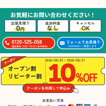
た。自分たちだけではここまできちんと整理す
るのは難しかったと思います」との温かいお言
葉をいただきました。遺品整理という心の負担
お気軽にお問い合わせください！
が大きい作業において、少しでもA様の力にな
れたことをスタッフ一同嬉しく思います。
出張見積り
追加料金
キャンセル
0
OK
なし
円
0120-525-058
フォームでお見積り
9:00〜19:00
30分以内にご返信します
通話無料
(年中無休)
2026/08/01 ~ 2026/08/31
お支払い方法