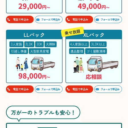
29,000
49,000
円
円
〜
〜
フォームで申込み
フォームで申込み
電話で申込み
電話で申込み
乗せ放題
LLパック
XLパック
3人家族
2LDK
3DK
大掃除
4人家族以上
3LDK以上
引越し準備
大型家具家電
遺品整理
ゴミ屋敷清掃
98,000
応相談
円
〜
フォームで申込み
フォームで申込み
電話で申込み
電話で申込み
万が一のトラブルも安心！