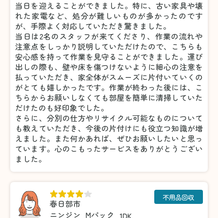
当日を迎えることができました。特に、古い家具や壊
れた家電など、処分が難しいものが多かったのです
が、手際よく対応していただき驚きました。
当日は2名のスタッフが来てくださり、作業の流れや
注意点をしっかり説明していただけたので、こちらも
安心感を持って作業を見守ることができました。運び
出しの際も、壁や床を傷つけないように細心の注意を
払っていただき、家全体がスムーズに片付いていくの
がとても嬉しかったです。作業が終わった後には、こ
ちらからお願いしなくても部屋を簡単に清掃していた
だけたのも好印象でした。
さらに、分別の仕方やリサイクル可能なものについて
も教えていただき、今後の片付けにも役立つ知識が増
えました。また何かあれば、ぜひお願いしたいと思っ
ています。心のこもったサービスをありがとうござい
ました。
不用品回収
春日部市
ニンジン
Mパック
1DK