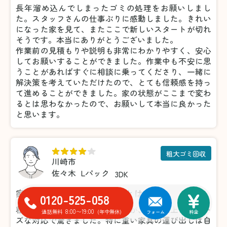
長年溜め込んでしまったゴミの処理をお願いしまし
た。スタッフさんの仕事ぶりに感動しました。きれい
になった家を見て、またここで新しいスタートが切れ
そうです。本当にありがとうございました。
作業前の見積もりや説明も非常にわかりやすく、安心
してお願いすることができました。作業中も不安に思
うことがあればすぐに相談に乗ってくださり、一緒に
解決策を考えていただけたので、とても信頼感を持っ
て進めることができました。家の状態がここまで変わ
るとは思わなかったので、お願いして本当に良かった
と思います。
粗大ゴミ回収
川崎市
佐々木
Lパック
3DK
家具の処分がこんなに楽だとは！
0120-525-058
粗大ゴミの処分で利用しましたが、想像以上にスムー
8:00〜19:00
通話無料
(年中無休)
フォーム
料金
ズな対応で驚きました。特に重い家具の運び出しは自