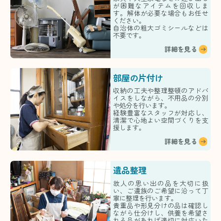
が困難なアイテムを回収しま
す。解体が必要な場合もお任せ
ください。
自治体の粗大ゴミシールなどは
不要です。
詳細を見る
部屋の片付け
収納の工夫や整理整頓のアドバ
イスをしながら、不用品の分別
や処分を行います。
経験豊富なスタッフが対応し、
清潔で心地よい空間づくりを支
援します。
詳細を見る
遺品整理
故人の思い出の品を大切に扱
い、ご遺族のご希望に沿って丁
寧に整理を行います。
貴重品や形見分けの品は確認し
ながら仕分けし、供養を希望さ
れる品があれば適切に対応いた