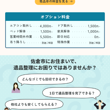
他品目の料金を見る
オプション料金
4,000
1,500
エアコン取外し
ドア取外し
円
円
〜
〜
1,500
1,000
ベッド解体
家具解体
円
円
〜
〜
5,500
0
営業時間外作業
即日対応
円
円
〜
〜
吊り降ろし
特殊作業
別途ご相談
別途ご相談
佐倉市にお住まいで、
遺品整理にお困りではありませんか？