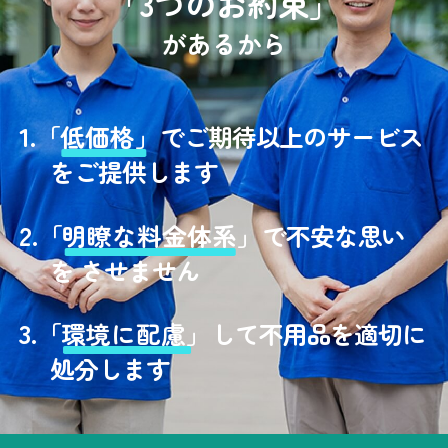
「3つのお約束」
があるから
1.
「
低価格」
でご期待以上のサービス
をご提供します
2.
「
明瞭な料金体系」
で不安な思い
を させません
3.
「
環境に配慮」
して不用品を適切に
処分します