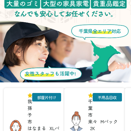
千葉県
全エリア
対応
女性スタッフ
も活躍中!
部屋片付け
不用品回収
我
千
孫
葉
子
市
市
来々
Mパック
はなまる
XLパ
2K