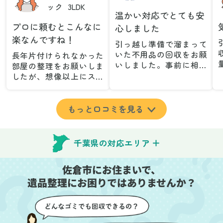
ック
3LDK
温かい対応でとても安
プロに頼むとこんなに
心しました
楽なんですね！
引っ越し準備で溜まって
いた不用品の回収をお願
長年片付けられなかった
いしました。事前に相談
部屋の整理をお願いしま
した際も丁寧な対応で、
したが、想像以上にスム
安心して当日を迎えるこ
ーズで驚きました。家族
とができました。特に、
が集めた物や古い家具が
古い家具や壊れた家電な
多く、自分たちだけでは
もっと口コミを見る
ど、処分が難しいものが
どうにもならない状態で
多かったのですが、手際
したが、スタッフの皆さ
よく対応していただき驚
んが手際よく片付けてく
千葉県の対応エリア
きました。
れたので、部屋が驚くほ
当日は2名のスタッフが来
どスッキリしました。自
佐倉市にお住まいで、
てくださり、作業の流れ
分では手が回らなかった
や注意点をしっかり説明
遺品整理にお困りではありませんか？
場所も含め、プロの力を
していただけたので、こ
実感しました。
ちらも安心感を持って作
特に、物が散乱していた
業を見守ることができま
部屋の整理や、細かなア
した。運び出しの際も、
イテムの仕分けを迅速か