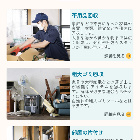
不用品回収
家庭などで不要になった家具や
家電、衣類、雑貨などを迅速に
回収します。
大きな物から細かな物まで幅広
く対応し、分別や梱包もスタッ
フが丁寧に行います。
詳細を見る
粗大ゴミ回収
家具や大型家電などの運び出し
が困難なアイテムを回収しま
す。解体が必要な場合もお任せ
ください。
自治体の粗大ゴミシールなどは
不要です。
詳細を見る
部屋の片付け