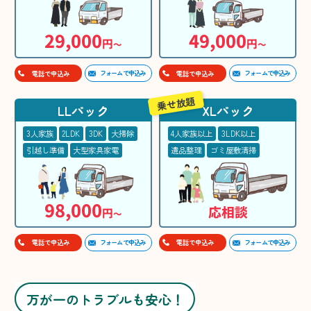
29,000
49,000
円
円
〜
〜
フォームで申込み
フォームで申込み
電話で申込み
電話で申込み
乗せ放題
LLパック
XLパック
3人家族
2LDK
3DK
大掃除
4人家族以上
3LDK以上
引越し準備
大型家具家電
遺品整理
ゴミ屋敷清掃
98,000
応相談
円
〜
フォームで申込み
フォームで申込み
電話で申込み
電話で申込み
万が一のトラブルも安心！