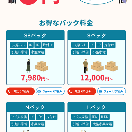
お得な
パック料金
SSパック
Sパック
1人暮らし
1K
1R
片付け
1人暮らし
1K
1R
片付け
引越し準備
小型家電
引越し準備
小型家電
7,980
12,000
円
円
〜
〜
フォームで申込み
フォームで申込み
電話で申込み
電話で申込み
Mパック
Lパック
1〜2人家族
1K
1DK
片付け
1〜2人家族
1DK
1LDK
引越し準備
家具家電
引越し準備
大型家具家電