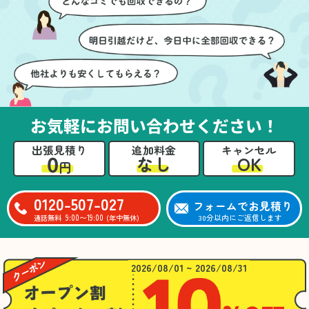
ても嬉しかったです。作
進めることができ、安心
業が終わった後には、こ
感を持って作業をお任せ
ちらからお願いしなくて
できました。さらに、作
も部屋を簡単に清掃して
業終了後には部屋全体を
いただけたのも好印象で
清掃していただき、まる
した。
で新しい家のような清潔
さらに、分別の仕方やリ
感に感動しました。
サイクル可能なものにつ
お気軽にお問い合わせください！
いても教えていただき、
今後の片付けにも役立つ
出張見積り
追加料金
キャンセル
知識が増えました。また
0
OK
なし
円
何かあれば、ぜひお願い
したいと思っています。
心のこもったサービスを
0120-507-027
フォームでお見積り
ありがとうございまし
9:00〜19:00
30分以内にご返信します
通話無料
(年中無休)
た。
2026/08/01 ~ 2026/08/31