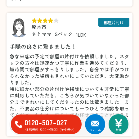
部屋片付け
厚木市
さとママ
Sパック
1LDK
手際の良さに驚きました！
急な来客の予定で部屋の片付けを依頼しました。スタ
ッフの方々は迅速かつ丁寧に作業を進めてくださり、
短時間で部屋がすっきりしました。自分では手がつけ
られなかった場所もきれいにしていただき、大変助か
りました。
特に細かい部分の片付けや掃除についても非常に丁寧
に対応していただき、こちらが気づいていなかった部
分まできれいにしてくださったのには驚きました。ま
た、不要品の仕分けについても一つひとつ確認を取っ
てくださったため、安心してお任せすることができま
0120-507-027
した。おかげで気持ちよく来客を迎えることができ、
本当に感謝しています。
8:00〜19:00
通話無料
(年中無休)
フォーム
料金