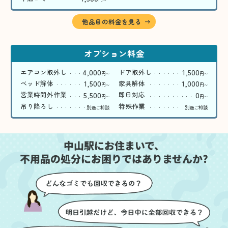
〜
他品目の料金を見る
オプション料金
4,000
1,500
エアコン取外し
ドア取外し
円
円
〜
〜
1,500
1,000
ベッド解体
家具解体
円
円
〜
〜
5,500
0
営業時間外作業
即日対応
円
円
〜
〜
吊り降ろし
特殊作業
別途ご相談
別途ご相談
中山駅にお住まいで、
不用品の処分にお困りではありませんか?