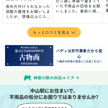
引っ越し準備で溜まって
いた不用品の回収をお願
長年片付けられなかった
いしました。事前に相談
部屋の整理をお願いしま
した際も丁寧な対応で、
したが、想像以上にスム
安心して当日を迎えるこ
ーズで驚きました。家族
とができました。特に、
が集めた物や古い家具が
古い家具や壊れた家電な
多く、自分たちだけでは
もっと口コミを見る
ど、処分が難しいものが
どうにもならない状態で
多かったのですが、手際
したが、スタッフの皆さ
よく対応していただき驚
んが手際よく片付けてく
バディは許可業者だから安
きました。
れたので、部屋が驚くほ
心
当日は2名のスタッフが来
どスッキリしました。自
てくださり、作業の流れ
分では手が回らなかった
※無許可営業の業者にご注意ください
や注意点をしっかり説明
場所も含め、プロの力を
していただけたので、こ
実感しました。
ちらも安心感を持って作
特に、物が散乱していた
神奈川県の対応エリア
業を見守ることができま
部屋の整理や、細かなア
した。運び出しの際も、
イテムの仕分けを迅速か
中山駅にお住まいで、
壁や床を傷つけないよう
つ丁寧に対応していただ
不用品の処分にお困りではありませんか?
に細心の注意を払ってい
けたのがありがたかった
ただき、家全体がスムー
です。家族それぞれが必
ズに片付いていくのがと
要なものを確認しながら