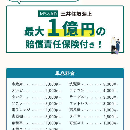
1
億
円
最大
の
賠償責任保険付
！
き
単品料金
5,000
5,000
冷蔵庫
洗濯機
円
円
〜
〜
2,000
4,000
テレビ
エアコン
円
円
〜
〜
3,000
2,000
タンス
テーブル
円
円
〜
〜
3,000
3,000
ソファ
マットレス
円
円
〜
〜
1,000
1,000
電子レンジ
扇風機
円
円
〜
〜
3,000
1,500
食器棚
タイヤ
円
円
〜
〜
1,000
1,000
自転車
可燃ゴミ
円
円
〜
〜
1,500
不燃ゴミ
円