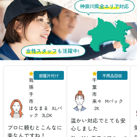
神奈川県
全エリア
対応
女性スタッフ
も活躍中!
部屋片付け
不用品回収
我
千
孫
葉
子
市
市
来々
Mパック
はなまる
XLパ
2K
ック
3LDK
温かい対応でとても安
プロに頼むとこんなに
心しました
楽なんですね！