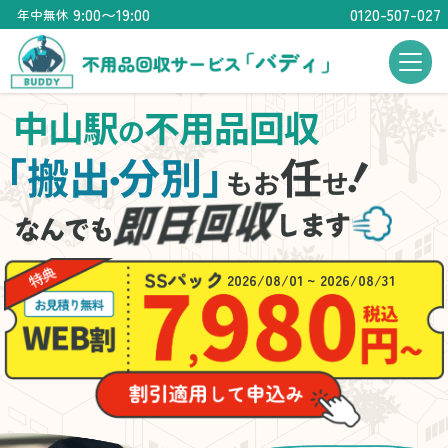
9:00〜19:00
0120-507-027
年中無休
中山駅
不用品回収
の
！
「搬出
分別」
任
・
もお
せ
2026/08/01 ~ 2026/08/31