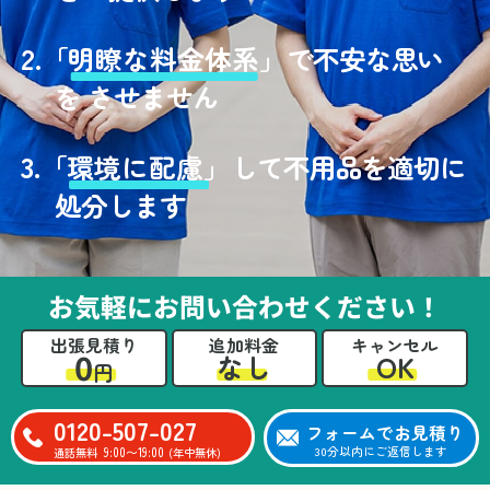
2.
「
明瞭な料金体系」
で不安な思い
を させません
3.
「
環境に配慮」
して不用品を適切に
処分します
お気軽にお問い合わせください！
出張見積り
追加料金
キャンセル
0
OK
なし
円
0120-507-027
フォームでお見積り
9:00〜19:00
30分以内にご返信します
通話無料
(年中無休)