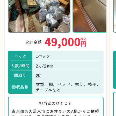
49,000
税込
合計金額
円
Lパック
パック
2
/2
人数/時間
人
時間
2K
間取り
衣類、棚、ベッド、布団、椅子、
回収品目
テーブルなど
担当者のひとこと
東京都東久留米市にお住まいのA様からご依頼