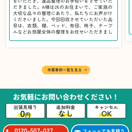
をいただき、遺品整理のお手伝いをさせていた
だきました。A様は2Kのお住まいで、ご家族の
大切な品々の整理にあたり、私たちにお声がけ
くださいました。今回回収させていただいた品
目は、衣類、棚、ベッド、布団、椅子、テーブ
ルなどお部屋全体の整理をお任せいただきまし
た。
遺品整理は物品の量だけでなく、故人への思い
が込められている分、慎重な対応が求められる
作業です。そのため、A様としっかりとお話し
しながら、不要品と大切に保管される品を丁寧
に仕分けしました。
作業事例一覧を見る
A様から「手際よく進めてくれて助かりまし
た。自分たちだけではここまできちんと整理す
るのは難しかったと思います」との温かいお言
葉をいただきました。遺品整理という心の負担
お気軽にお問い合わせください！
が大きい作業において、少しでもA様の力にな
れたことをスタッフ一同嬉しく思います。
出張見積り
追加料金
キャンセル
0
OK
なし
円
0120-507-027
フォームでお見積り