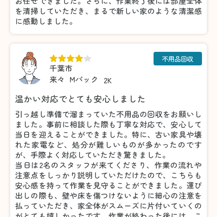
お任せできました。さらに、作業終了後には部屋全体
を清掃していただき、まるで新しい家のような清潔感
に感動しました。
不用品回収
千葉市
来々
Mパック
2K
温かい対応でとても安心しました
引っ越し準備で溜まっていた不用品の回収をお願いし
ました。事前に相談した際も丁寧な対応で、安心して
当日を迎えることができました。特に、古い家具や壊
れた家電など、処分が難しいものが多かったのです
が、手際よく対応していただき驚きました。
当日は2名のスタッフが来てくださり、作業の流れや
注意点をしっかり説明していただけたので、こちらも
安心感を持って作業を見守ることができました。運び
出しの際も、壁や床を傷つけないように細心の注意を
払っていただき、家全体がスムーズに片付いていくの
がとても嬉しかったです。作業が終わった後には、こ