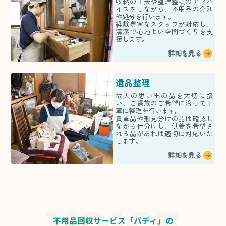
収納の工夫や整理整頓のアドバ
イスをしながら、不用品の分別
や処分を行います。
経験豊富なスタッフが対応し、
清潔で心地よい空間づくりを支
援します。
詳細を見る
遺品整理
故人の思い出の品を大切に扱
い、ご遺族のご希望に沿って丁
寧に整理を行います。
貴重品や形見分けの品は確認し
ながら仕分けし、供養を希望さ
れる品があれば適切に対応いた
します。
詳細を見る
不用品回収サービス「バディ」の