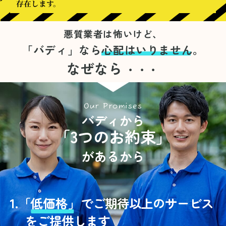
存在します。
悪質業者は怖いけど、
「バディ」なら
心配はいりません。
なぜなら
・・・
Our Promises
バディから
「3つのお約束」
があるから
1.
「
低価格」
でご期待以上のサービス
をご提供します