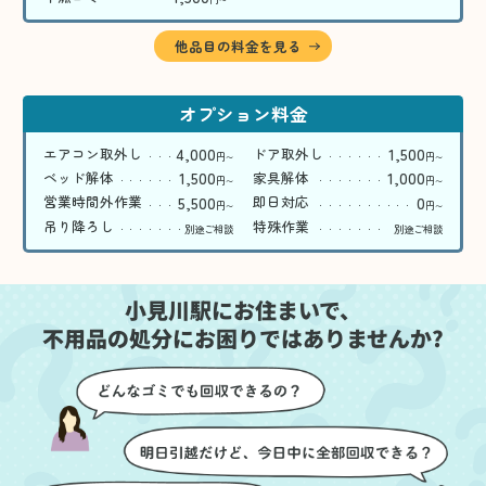
〜
他品目の料金を見る
オプション料金
4,000
1,500
エアコン取外し
ドア取外し
円
円
〜
〜
1,500
1,000
ベッド解体
家具解体
円
円
〜
〜
5,500
0
営業時間外作業
即日対応
円
円
〜
〜
吊り降ろし
特殊作業
別途ご相談
別途ご相談
小見川駅にお住まいで、
不用品の処分にお困りではありませんか?