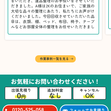
をいただき、遺品整理のお手伝いをさせていた
だきました。A様は2Kのお住まいで、ご家族の
大切な品々の整理にあたり、私たちにお声がけ
くださいました。今回回収させていただいた品
目は、衣類、棚、ベッド、布団、椅子、テーブ
ルなどお部屋全体の整理をお任せいただきまし
た。
遺品整理は物品の量だけでなく、故人への思い
が込められている分、慎重な対応が求められる
作業です。そのため、A様としっかりとお話し
しながら、不要品と大切に保管される品を丁寧
に仕分けしました。
作業事例一覧を見る
A様から「手際よく進めてくれて助かりまし
た。自分たちだけではここまできちんと整理す
るのは難しかったと思います」との温かいお言
葉をいただきました。遺品整理という心の負担
お気軽にお問い合わせください！
が大きい作業において、少しでもA様の力にな
れたことをスタッフ一同嬉しく思います。
出張見積り
追加料金
キャンセル
0
OK
なし
円
0120-525-058
フォームでお見積り