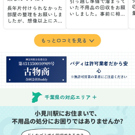
引っ越し準備で溜まって
いた不用品の回収をお願
長年片付けられなかった
いしました。事前に相談
部屋の整理をお願いしま
した際も丁寧な対応で、
したが、想像以上にスム
安心して当日を迎えるこ
ーズで驚きました。家族
とができました。特に、
が集めた物や古い家具が
古い家具や壊れた家電な
多く、自分たちだけでは
もっと口コミを見る
ど、処分が難しいものが
どうにもならない状態で
多かったのですが、手際
したが、スタッフの皆さ
よく対応していただき驚
んが手際よく片付けてく
バディは許可業者だから安
きました。
れたので、部屋が驚くほ
心
当日は2名のスタッフが来
どスッキリしました。自
てくださり、作業の流れ
分では手が回らなかった
※無許可営業の業者にご注意ください
や注意点をしっかり説明
場所も含め、プロの力を
していただけたので、こ
実感しました。
ちらも安心感を持って作
特に、物が散乱していた
千葉県の対応エリア
業を見守ることができま
部屋の整理や、細かなア
した。運び出しの際も、
イテムの仕分けを迅速か
小見川駅にお住まいで、
壁や床を傷つけないよう
つ丁寧に対応していただ
不用品の処分にお困りではありませんか?
に細心の注意を払ってい
けたのがありがたかった
ただき、家全体がスムー
です。家族それぞれが必
ズに片付いていくのがと
要なものを確認しながら