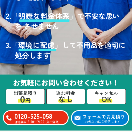
2.
「
明瞭な料金体系」
で不安な思い
を させません
3.
「
環境に配慮」
して不用品を適切に
処分します
お気軽にお問い合わせください！
出張見積り
追加料金
キャンセル
0
OK
なし
円
0120-525-058
フォームでお見積り
9:00〜19:00
30分以内にご返信します
通話無料
(年中無休)