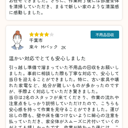
お任せできました。さらに、作業終了後には部屋全体
を清掃していただき、まるで新しい家のような清潔感
に感動しました。
不用品回収
千葉市
来々
Mパック
2K
温かい対応でとても安心しました
引っ越し準備で溜まっていた不用品の回収をお願いし
ました。事前に相談した際も丁寧な対応で、安心して
当日を迎えることができました。特に、古い家具や壊
れた家電など、処分が難しいものが多かったのです
が、手際よく対応していただき驚きました。
当日は2名のスタッフが来てくださり、作業の流れや
注意点をしっかり説明していただけたので、こちらも
安心感を持って作業を見守ることができました。運び
出しの際も、壁や床を傷つけないように細心の注意を
払っていただき、家全体がスムーズに片付いていくの
がとても嬉しかったです。作業が終わった後には、こ