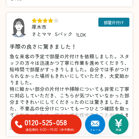
部屋片付け
厚木市
さとママ
Sパック
1LDK
手際の良さに驚きました！
急な来客の予定で部屋の片付けを依頼しました。スタ
ッフの方々は迅速かつ丁寧に作業を進めてくださり、
短時間で部屋がすっきりしました。自分では手がつけ
られなかった場所もきれいにしていただき、大変助か
りました。
特に細かい部分の片付けや掃除についても非常に丁寧
に対応していただき、こちらが気づいていなかった部
分まできれいにしてくださったのには驚きました。ま
た、不要品の仕分けについても一つひとつ確認を取っ
てくださったため、安心してお任せすることができま
0120-525-058
した。おかげで気持ちよく来客を迎えることができ、
本当に感謝しています。
8:00〜19:00
通話無料
(年中無休)
フォーム
料金