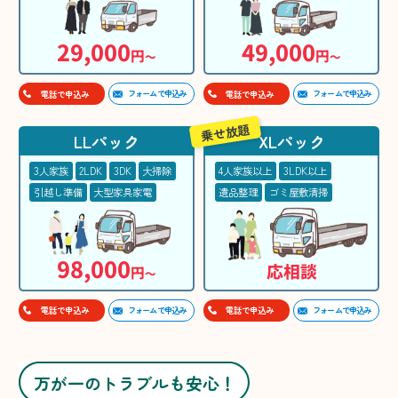
29,000
49,000
円
円
〜
〜
フォームで申込み
フォームで申込み
電話で申込み
電話で申込み
乗せ放題
LLパック
XLパック
3人家族
2LDK
3DK
大掃除
4人家族以上
3LDK以上
引越し準備
大型家具家電
遺品整理
ゴミ屋敷清掃
98,000
応相談
円
〜
フォームで申込み
フォームで申込み
電話で申込み
電話で申込み
万が一のトラブルも安心！