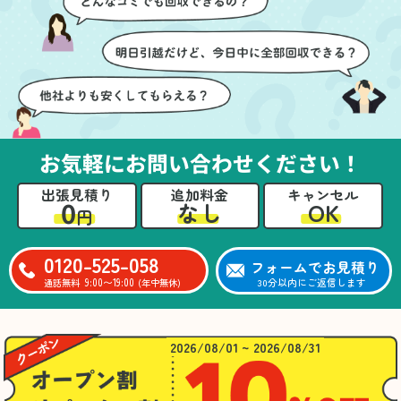
ても嬉しかったです。作
進めることができ、安心
業が終わった後には、こ
感を持って作業をお任せ
ちらからお願いしなくて
できました。さらに、作
も部屋を簡単に清掃して
業終了後には部屋全体を
いただけたのも好印象で
清掃していただき、まる
した。
で新しい家のような清潔
さらに、分別の仕方やリ
感に感動しました。
サイクル可能なものにつ
お気軽にお問い合わせください！
いても教えていただき、
今後の片付けにも役立つ
出張見積り
追加料金
キャンセル
知識が増えました。また
0
OK
なし
円
何かあれば、ぜひお願い
したいと思っています。
心のこもったサービスを
0120-525-058
フォームでお見積り
ありがとうございまし
9:00〜19:00
30分以内にご返信します
通話無料
(年中無休)
た。
2026/08/01 ~ 2026/08/31