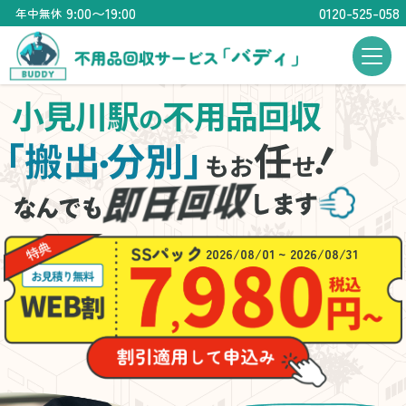
9:00〜19:00
0120-525-058
年中無休
小見川駅
不用品回収
の
！
「搬出
分別」
任
・
もお
せ
2026/08/01 ~ 2026/08/31