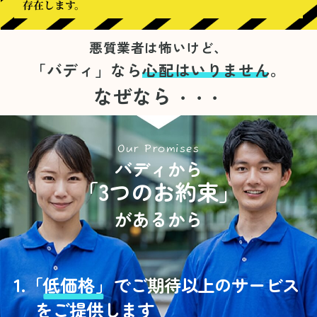
存在します。
悪質業者は怖いけど、
「バディ」なら
心配はいりません。
なぜなら
・・・
Our Promises
バディから
「3つのお約束」
があるから
1.
「
低価格」
でご期待以上のサービス
をご提供します