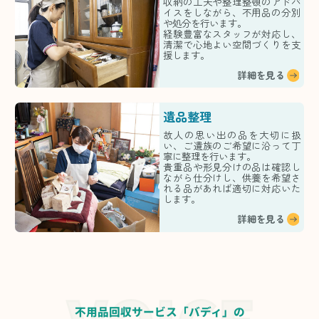
収納の工夫や整理整頓のアドバ
イスをしながら、不用品の分別
や処分を行います。
経験豊富なスタッフが対応し、
清潔で心地よい空間づくりを支
援します。
詳細を見る
遺品整理
故人の思い出の品を大切に扱
い、ご遺族のご希望に沿って丁
寧に整理を行います。
貴重品や形見分けの品は確認し
ながら仕分けし、供養を希望さ
れる品があれば適切に対応いた
します。
詳細を見る
不用品回収サービス「バディ」の