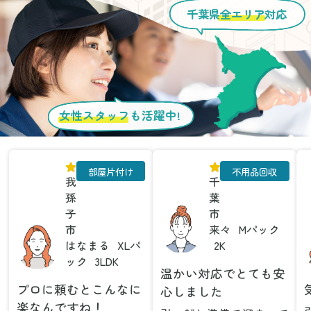
千葉県
全エリア
対応
女性スタッフ
も活躍中!
部屋片付け
不用品回収
我
千
孫
葉
子
市
市
来々
Mパック
はなまる
XLパ
2K
ック
3LDK
温かい対応でとても安
プロに頼むとこんなに
心しました
楽なんですね！