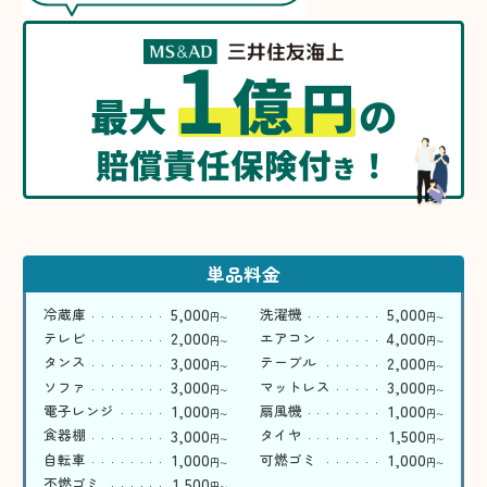
1
億
円
最大
の
賠償責任保険付
！
き
単品料金
5,000
5,000
冷蔵庫
洗濯機
円
円
〜
〜
2,000
4,000
テレビ
エアコン
円
円
〜
〜
3,000
2,000
タンス
テーブル
円
円
〜
〜
3,000
3,000
ソファ
マットレス
円
円
〜
〜
1,000
1,000
電子レンジ
扇風機
円
円
〜
〜
3,000
1,500
食器棚
タイヤ
円
円
〜
〜
1,000
1,000
自転車
可燃ゴミ
円
円
〜
〜
1,500
不燃ゴミ
円