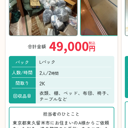
49,000
税込
合計金額
円
Lパック
パック
2
/2
人数/時間
人
時間
2K
間取り
衣類、棚、ベッド、布団、椅子、
回収品目
テーブルなど
担当者のひとこと
東京都東久留米市にお住まいのA様からご依頼