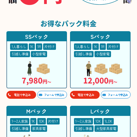
お得な
パック料金
SSパック
Sパック
1人暮らし
1K
1R
片付け
1人暮らし
1K
1R
片付け
引越し準備
小型家電
引越し準備
小型家電
7,980
12,000
円
円
〜
〜
フォームで申込み
フォームで申込み
電話で申込み
電話で申込み
Mパック
Lパック
1〜2人家族
1K
1DK
片付け
1〜2人家族
1DK
1LDK
引越し準備
家具家電
引越し準備
大型家具家電