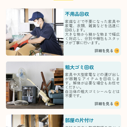
不用品回収
家庭などで不要になった家具や
家電、衣類、雑貨などを迅速に
回収します。
大きな物から細かな物まで幅広
く対応し、分別や梱包もスタッ
フが丁寧に行います。
詳細を見る
粗大ゴミ回収
家具や大型家電などの運び出し
が困難なアイテムを回収しま
す。解体が必要な場合もお任せ
ください。
自治体の粗大ゴミシールなどは
不要です。
詳細を見る
部屋の片付け