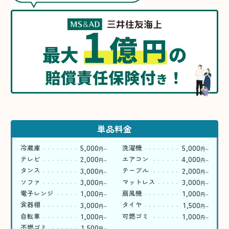
1
億
円
最大
の
賠償責任保険付
！
き
単品料金
5,000
5,000
冷蔵庫
洗濯機
円
円
〜
〜
2,000
4,000
テレビ
エアコン
円
円
〜
〜
3,000
2,000
タンス
テーブル
円
円
〜
〜
3,000
3,000
ソファ
マットレス
円
円
〜
〜
1,000
1,000
電子レンジ
扇風機
円
円
〜
〜
3,000
1,500
食器棚
タイヤ
円
円
〜
〜
1,000
1,000
自転車
可燃ゴミ
円
円
〜
〜
1,500
不燃ゴミ
円