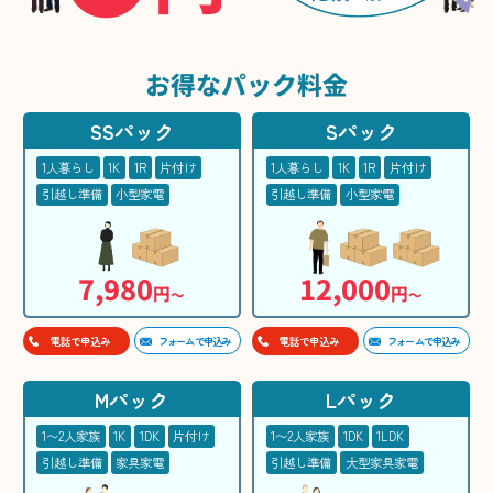
お得な
パック料金
SSパック
Sパック
1人暮らし
1K
1R
片付け
1人暮らし
1K
1R
片付け
引越し準備
小型家電
引越し準備
小型家電
7,980
12,000
円
円
〜
〜
フォームで申込み
フォームで申込み
電話で申込み
電話で申込み
Mパック
Lパック
1〜2人家族
1K
1DK
片付け
1〜2人家族
1DK
1LDK
引越し準備
家具家電
引越し準備
大型家具家電