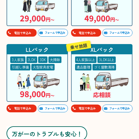
29,000
49,000
円
円
〜
〜
フォームで申込み
フォームで申込み
電話で申込み
電話で申込み
乗せ放題
LLパック
XLパック
3人家族
2LDK
3DK
大掃除
4人家族以上
3LDK以上
引越し準備
大型家具家電
遺品整理
ゴミ屋敷清掃
98,000
応相談
円
〜
フォームで申込み
フォームで申込み
電話で申込み
電話で申込み
万が一のトラブルも安心！