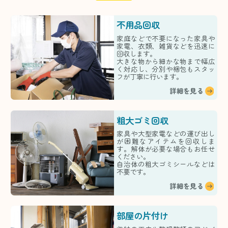
不用品回収
家庭などで不要になった家具や
家電、衣類、雑貨などを迅速に
回収します。
大きな物から細かな物まで幅広
く対応し、分別や梱包もスタッ
フが丁寧に行います。
詳細を見る
粗大ゴミ回収
家具や大型家電などの運び出し
が困難なアイテムを回収しま
す。解体が必要な場合もお任せ
ください。
自治体の粗大ゴミシールなどは
不要です。
詳細を見る
部屋の片付け