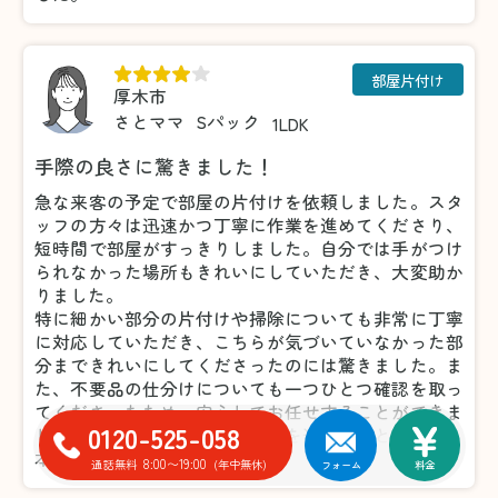
部屋片付け
厚木市
さとママ
Sパック
1LDK
手際の良さに驚きました！
急な来客の予定で部屋の片付けを依頼しました。スタ
ッフの方々は迅速かつ丁寧に作業を進めてくださり、
短時間で部屋がすっきりしました。自分では手がつけ
られなかった場所もきれいにしていただき、大変助か
りました。
特に細かい部分の片付けや掃除についても非常に丁寧
に対応していただき、こちらが気づいていなかった部
分まできれいにしてくださったのには驚きました。ま
た、不要品の仕分けについても一つひとつ確認を取っ
てくださったため、安心してお任せすることができま
0120-525-058
した。おかげで気持ちよく来客を迎えることができ、
本当に感謝しています。
8:00〜19:00
通話無料
(年中無休)
フォーム
料金