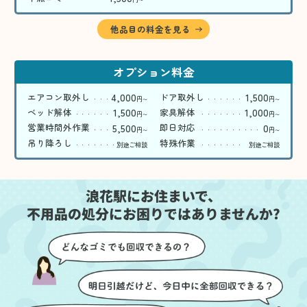
〜
他品目の料金を見る
オプション料金
4,000
1,500
エアコン取外し
ドア取外し
円
円
〜
〜
1,500
1,000
ベッド解体
家具解体
円
円
〜
〜
5,500
0
営業時間外作業
即日対応
円
円
〜
〜
吊り降ろし
特殊作業
別途ご相談
別途ご相談
浪花駅にお住まいで、
不用品の処分にお困りではありませんか?