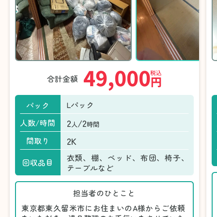
49,000
税込
合計金額
円
Lパック
パック
2
/2
人数/時間
人
時間
2K
間取り
衣類、棚、ベッド、布団、椅子、
回収品目
テーブルなど
担当者のひとこと
東京都東久留米市にお住まいのA様からご依頼