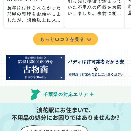
引っ越し準備で溜まって
いた不用品の回収をお願
長年片付けられなかった
いしました。事前に相談
部屋の整理をお願いしま
した際も丁寧な対応で、
したが、想像以上にスム
安心して当日を迎えるこ
ーズで驚きました。家族
とができました。特に、
が集めた物や古い家具が
古い家具や壊れた家電な
多く、自分たちだけでは
もっと口コミを見る
ど、処分が難しいものが
どうにもならない状態で
多かったのですが、手際
したが、スタッフの皆さ
よく対応していただき驚
んが手際よく片付けてく
バディは許可業者だから安
きました。
れたので、部屋が驚くほ
心
当日は2名のスタッフが来
どスッキリしました。自
てくださり、作業の流れ
分では手が回らなかった
※無許可営業の業者にご注意ください
や注意点をしっかり説明
場所も含め、プロの力を
していただけたので、こ
実感しました。
ちらも安心感を持って作
特に、物が散乱していた
千葉県の対応エリア
業を見守ることができま
部屋の整理や、細かなア
した。運び出しの際も、
イテムの仕分けを迅速か
浪花駅にお住まいで、
壁や床を傷つけないよう
つ丁寧に対応していただ
不用品の処分にお困りではありませんか?
に細心の注意を払ってい
けたのがありがたかった
ただき、家全体がスムー
です。家族それぞれが必
ズに片付いていくのがと
要なものを確認しながら