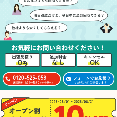
ても嬉しかったです。作
進めることができ、安心
業が終わった後には、こ
感を持って作業をお任せ
ちらからお願いしなくて
できました。さらに、作
も部屋を簡単に清掃して
業終了後には部屋全体を
いただけたのも好印象で
清掃していただき、まる
した。
で新しい家のような清潔
さらに、分別の仕方やリ
感に感動しました。
サイクル可能なものにつ
お気軽にお問い合わせください！
いても教えていただき、
今後の片付けにも役立つ
出張見積り
追加料金
キャンセル
知識が増えました。また
0
OK
なし
円
何かあれば、ぜひお願い
したいと思っています。
心のこもったサービスを
0120-525-058
フォームでお見積り
ありがとうございまし
9:00〜19:00
30分以内にご返信します
通話無料
(年中無休)
た。
2026/08/01 ~ 2026/08/31