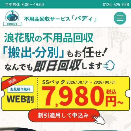
9:00〜19:00
0120-525-058
年中無休
浪花駅
不用品回収
の
！
「搬出
分別」
任
・
もお
せ
2026/08/01 ~ 2026/08/31