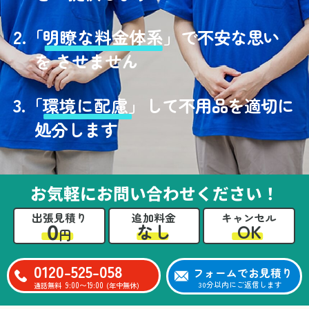
2.
「
明瞭な料金体系」
で不安な思い
を させません
3.
「
環境に配慮」
して不用品を適切に
処分します
お気軽にお問い合わせください！
出張見積り
追加料金
キャンセル
0
OK
なし
円
0120-525-058
フォームでお見積り
9:00〜19:00
30分以内にご返信します
通話無料
(年中無休)