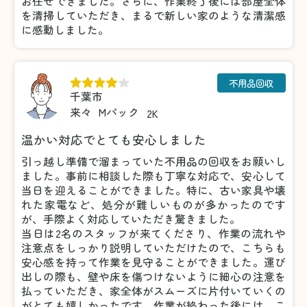
お任せできました。さらに、作業終了後には部屋全体
を清掃していただき、まるで新しい家のような清潔感
に感動しました。
不用品回収
千葉市
来々
Mパック
2K
温かい対応でとても安心しました
引っ越し準備で溜まっていた不用品の回収をお願いし
ました。事前に相談した際も丁寧な対応で、安心して
当日を迎えることができました。特に、古い家具や壊
れた家電など、処分が難しいものが多かったのです
が、手際よく対応していただき驚きました。
当日は2名のスタッフが来てくださり、作業の流れや
注意点をしっかり説明していただけたので、こちらも
安心感を持って作業を見守ることができました。運び
出しの際も、壁や床を傷つけないように細心の注意を
払っていただき、家全体がスムーズに片付いていくの
がとても嬉しかったです。作業が終わった後には、こ