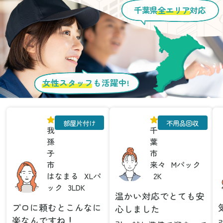
千葉県
全エリア
対応
女性スタッフ
も活躍中!
部屋片付け
不用品回収
我
千
孫
葉
子
市
市
来々
Mパック
はなまる
XLパ
2K
ック
3LDK
温かい対応でとても安
プロに頼むとこんなに
心しました
楽なんですね！