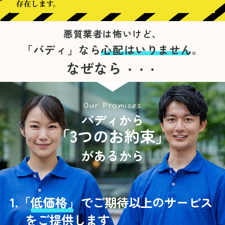
存在します。
悪質業者は怖いけど、
「バディ」なら
心配はいりません。
なぜなら
・・・
Our Promises
バディから
「3つのお約束」
があるから
1.
「
低価格」
でご期待以上のサービス
をご提供します