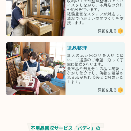
収納の工夫や整理整頓のアドバ
イスをしながら、不用品の分別
や処分を行います。
経験豊富なスタッフが対応し、
清潔で心地よい空間づくりを支
援します。
詳細を見る
遺品整理
故人の思い出の品を大切に扱
い、ご遺族のご希望に沿って丁
寧に整理を行います。
貴重品や形見分けの品は確認し
ながら仕分けし、供養を希望さ
れる品があれば適切に対応いた
します。
詳細を見る
不用品回収サービス「バディ」の