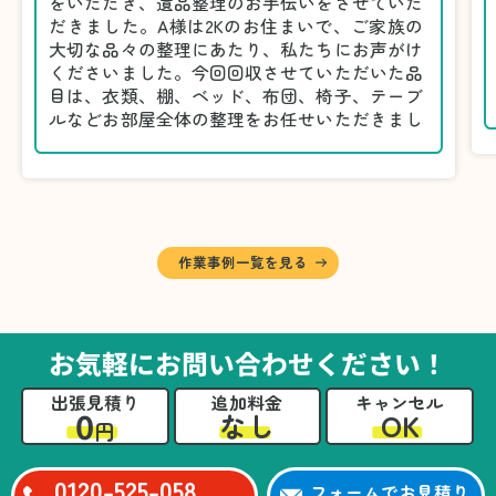
をいただき、遺品整理のお手伝いをさせていた
だきました。A様は2Kのお住まいで、ご家族の
大切な品々の整理にあたり、私たちにお声がけ
くださいました。今回回収させていただいた品
目は、衣類、棚、ベッド、布団、椅子、テーブ
ルなどお部屋全体の整理をお任せいただきまし
た。
遺品整理は物品の量だけでなく、故人への思い
が込められている分、慎重な対応が求められる
作業です。そのため、A様としっかりとお話し
しながら、不要品と大切に保管される品を丁寧
に仕分けしました。
作業事例一覧を見る
A様から「手際よく進めてくれて助かりまし
た。自分たちだけではここまできちんと整理す
るのは難しかったと思います」との温かいお言
葉をいただきました。遺品整理という心の負担
お気軽にお問い合わせください！
が大きい作業において、少しでもA様の力にな
れたことをスタッフ一同嬉しく思います。
出張見積り
追加料金
キャンセル
0
OK
なし
円
0120-525-058
フォームでお見積り