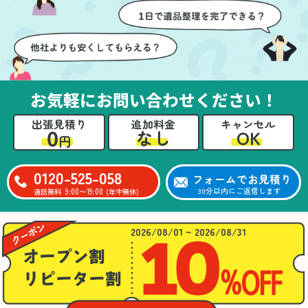
壁や床を傷つけないよう
つ丁寧に対応していただ
に細心の注意を払ってい
けたのがありがたかった
ただき、家全体がスムー
です。家族それぞれが必
ズに片付いていくのがと
要なものを確認しながら
ても嬉しかったです。作
進めることができ、安心
業が終わった後には、こ
感を持って作業をお任せ
お気軽にお問い合わせください！
ちらからお願いしなくて
できました。さらに、作
も部屋を簡単に清掃して
業終了後には部屋全体を
出張見積り
追加料金
キャンセル
いただけたのも好印象で
清掃していただき、まる
0
OK
なし
円
した。
で新しい家のような清潔
さらに、分別の仕方やリ
感に感動しました。
サイクル可能なものにつ
0120-525-058
フォームでお見積り
いても教えていただき、
9:00〜19:00
30分以内にご返信します
通話無料
(年中無休)
今後の片付けにも役立つ
知識が増えました。また
何かあれば、ぜひお願い
2026/08/01 ~ 2026/08/31
したいと思っています。
心のこもったサービスを
ありがとうございまし
た。