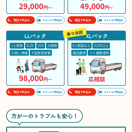
29,000
49,000
円
円
〜
〜
フォームで申込み
フォームで申込み
電話で申込み
電話で申込み
乗せ放題
LLパック
XLパック
3人家族
2LDK
3DK
大掃除
4人家族以上
3LDK以上
引越し準備
大型家具家電
遺品整理
ゴミ屋敷清掃
98,000
応相談
円
〜
フォームで申込み
フォームで申込み
電話で申込み
電話で申込み
万が一のトラブルも安心！