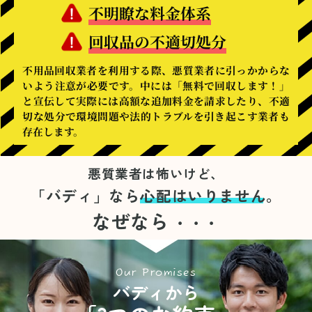
不明瞭な料金体系
回収品の不適切処分
不用品回収業者を利用する際、悪質業者に引っかからな
いよう注意が必要です。中には「無料で回収します！」
と宣伝して実際には高額な追加料金を請求したり、不適
切な処分で環境問題や法的トラブルを引き起こす業者も
存在します。
悪質業者は怖いけど、
「バディ」なら
心配はいりません。
なぜなら
・・・
Our Promises
バディから