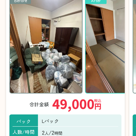
Before
After
49,000
税込
合計金額
円
Lパック
パック
2
/2
人数/時間
人
時間