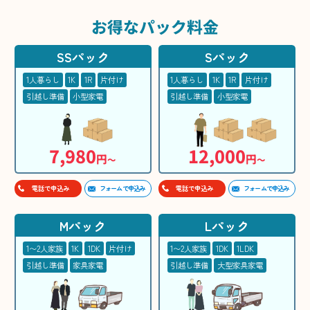
お得な
パック料金
SSパック
Sパック
1人暮らし
1K
1R
片付け
1人暮らし
1K
1R
片付け
引越し準備
小型家電
引越し準備
小型家電
7,980
12,000
円
円
〜
〜
フォームで申込み
フォームで申込み
電話で申込み
電話で申込み
Mパック
Lパック
1〜2人家族
1K
1DK
片付け
1〜2人家族
1DK
1LDK
引越し準備
家具家電
引越し準備
大型家具家電