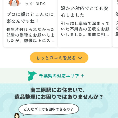
ック
3LDK
温かい対応でとても安
プロに頼むとこんなに
心しました
楽なんですね！
引っ越し準備で溜まって
いた不用品の回収をお願
長年片付けられなかった
いしました。事前に相談
部屋の整理をお願いしま
した際も丁寧な対応で、
したが、想像以上にスム
安心して当日を迎えるこ
ーズで驚きました。家族
とができました。特に、
が集めた物や古い家具が
古い家具や壊れた家電な
多く、自分たちだけでは
もっと口コミを見る
ど、処分が難しいものが
どうにもならない状態で
多かったのですが、手際
したが、スタッフの皆さ
よく対応していただき驚
んが手際よく片付けてく
千葉県の対応エリア
きました。
れたので、部屋が驚くほ
当日は2名のスタッフが来
どスッキリしました。自
南三原駅にお住まいで、
てくださり、作業の流れ
分では手が回らなかった
や注意点をしっかり説明
遺品整理にお困りではありませんか？
場所も含め、プロの力を
していただけたので、こ
実感しました。
ちらも安心感を持って作
特に、物が散乱していた
業を見守ることができま
部屋の整理や、細かなア
した。運び出しの際も、
イテムの仕分けを迅速か