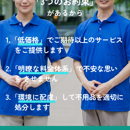
「3つのお約束」
があるから
1.
「
低価格」
でご期待以上のサービス
をご提供します
2.
「
明瞭な料金体系」
で不安な思い
を させません
3.
「
環境に配慮」
して不用品を適切に
処分します