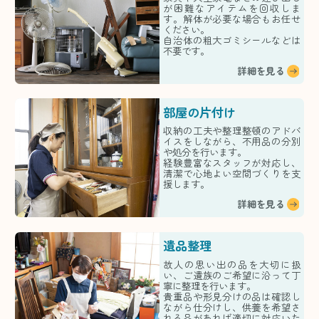
が困難なアイテムを回収しま
す。解体が必要な場合もお任せ
ください。
自治体の粗大ゴミシールなどは
不要です。
詳細を見る
部屋の片付け
収納の工夫や整理整頓のアドバ
イスをしながら、不用品の分別
や処分を行います。
経験豊富なスタッフが対応し、
清潔で心地よい空間づくりを支
援します。
詳細を見る
遺品整理
故人の思い出の品を大切に扱
い、ご遺族のご希望に沿って丁
寧に整理を行います。
貴重品や形見分けの品は確認し
ながら仕分けし、供養を希望さ
れる品があれば適切に対応いた