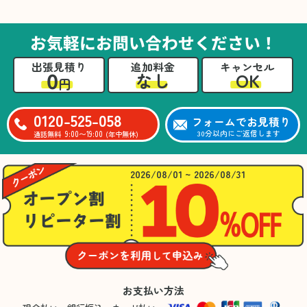
た。自分たちだけではここまできちんと整理す
るのは難しかったと思います」との温かいお言
葉をいただきました。遺品整理という心の負担
お気軽にお問い合わせください！
が大きい作業において、少しでもA様の力にな
れたことをスタッフ一同嬉しく思います。
出張見積り
追加料金
キャンセル
0
OK
なし
円
0120-525-058
フォームでお見積り
9:00〜19:00
30分以内にご返信します
通話無料
(年中無休)
2026/08/01 ~ 2026/08/31
お支払い方法