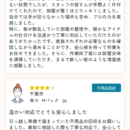
ない状態でしたが、スタッフの皆さんが手際よく片付
けてくれたので、部屋が驚くほどスッキリしました。
自分では手が回らなかった場所も含め、プロの力を実
感しました。
特に、物が散乱していた部屋の整理や、細かなアイテ
ムの仕分けを迅速かつ丁寧に対応していただけたのが
ありがたかったです。家族それぞれが必要なものを確
認しながら進めることができ、安心感を持って作業を
お任せできました。さらに、作業終了後には部屋全体
を清掃していただき、まるで新しい家のような清潔感
に感動しました。
不用品回収
千葉市
来々
Mパック
2K
温かい対応でとても安心しました
引っ越し準備で溜まっていた不用品の回収をお願いし
ました。事前に相談した際も丁寧な対応で、安心して