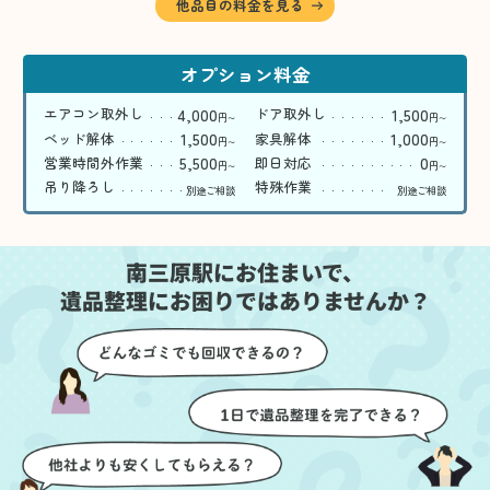
他品目の料金を見る
オプション料金
4,000
1,500
エアコン取外し
ドア取外し
円
円
〜
〜
1,500
1,000
ベッド解体
家具解体
円
円
〜
〜
5,500
0
営業時間外作業
即日対応
円
円
〜
〜
吊り降ろし
特殊作業
別途ご相談
別途ご相談
南三原駅にお住まいで、
遺品整理にお困りではありませんか？