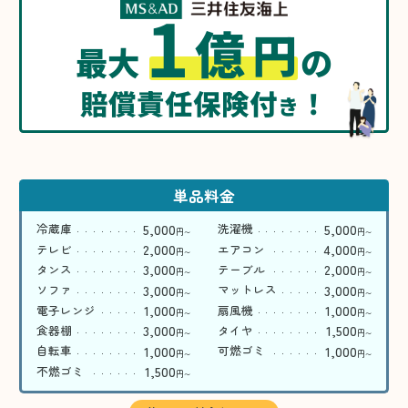
1
億
円
最大
の
賠償責任保険付
！
き
単品料金
5,000
5,000
冷蔵庫
洗濯機
円
円
〜
〜
2,000
4,000
テレビ
エアコン
円
円
〜
〜
3,000
2,000
タンス
テーブル
円
円
〜
〜
3,000
3,000
ソファ
マットレス
円
円
〜
〜
1,000
1,000
電子レンジ
扇風機
円
円
〜
〜
3,000
1,500
食器棚
タイヤ
円
円
〜
〜
1,000
1,000
自転車
可燃ゴミ
円
円
〜
〜
1,500
不燃ゴミ
円
〜