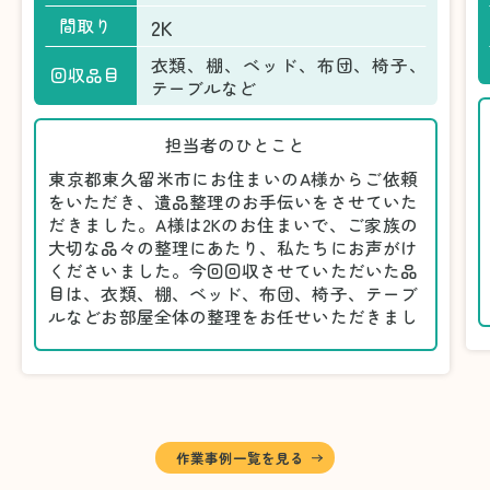
2K
間取り
衣類、棚、ベッド、布団、椅子、
回収品目
テーブルなど
担当者のひとこと
東京都東久留米市にお住まいのA様からご依頼
をいただき、遺品整理のお手伝いをさせていた
だきました。A様は2Kのお住まいで、ご家族の
大切な品々の整理にあたり、私たちにお声がけ
くださいました。今回回収させていただいた品
目は、衣類、棚、ベッド、布団、椅子、テーブ
ルなどお部屋全体の整理をお任せいただきまし
た。
遺品整理は物品の量だけでなく、故人への思い
が込められている分、慎重な対応が求められる
作業です。そのため、A様としっかりとお話し
しながら、不要品と大切に保管される品を丁寧
に仕分けしました。
作業事例一覧を見る
A様から「手際よく進めてくれて助かりまし