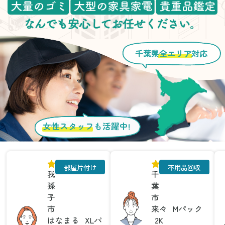
千葉県
全エリア
対応
女性スタッフ
も活躍中!
部屋片付け
不用品回収
我
千
孫
葉
子
市
市
来々
Mパック
はなまる
XLパ
2K