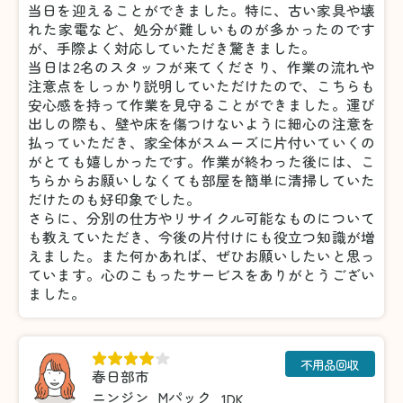
当日を迎えることができました。特に、古い家具や壊
れた家電など、処分が難しいものが多かったのです
が、手際よく対応していただき驚きました。
当日は2名のスタッフが来てくださり、作業の流れや
注意点をしっかり説明していただけたので、こちらも
安心感を持って作業を見守ることができました。運び
出しの際も、壁や床を傷つけないように細心の注意を
払っていただき、家全体がスムーズに片付いていくの
がとても嬉しかったです。作業が終わった後には、こ
ちらからお願いしなくても部屋を簡単に清掃していた
だけたのも好印象でした。
さらに、分別の仕方やリサイクル可能なものについて
も教えていただき、今後の片付けにも役立つ知識が増
えました。また何かあれば、ぜひお願いしたいと思っ
ています。心のこもったサービスをありがとうござい
ました。
不用品回収
春日部市
ニンジン
Mパック
1DK