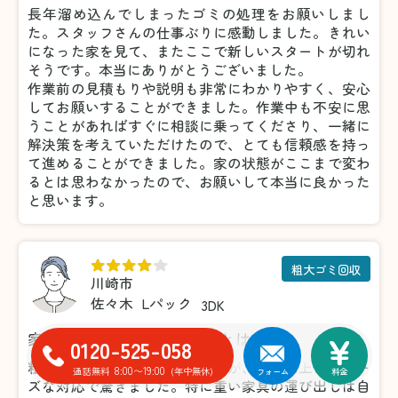
長年溜め込んでしまったゴミの処理をお願いしまし
た。スタッフさんの仕事ぶりに感動しました。きれい
になった家を見て、またここで新しいスタートが切れ
そうです。本当にありがとうございました。
作業前の見積もりや説明も非常にわかりやすく、安心
してお願いすることができました。作業中も不安に思
うことがあればすぐに相談に乗ってくださり、一緒に
解決策を考えていただけたので、とても信頼感を持っ
て進めることができました。家の状態がここまで変わ
るとは思わなかったので、お願いして本当に良かった
と思います。
粗大ゴミ回収
川崎市
佐々木
Lパック
3DK
家具の処分がこんなに楽だとは！
0120-525-058
粗大ゴミの処分で利用しましたが、想像以上にスムー
8:00〜19:00
通話無料
(年中無休)
フォーム
料金
ズな対応で驚きました。特に重い家具の運び出しは自