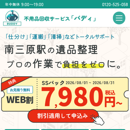
9:00〜19:00
0120-525-058
年中無休
「仕分け」
「運搬」
「清掃」
などトータルサポート
南三原駅
遺品整理
の
作業
に。
プロの
で
負担をゼロ
2026/08/01 ~ 2026/08/31