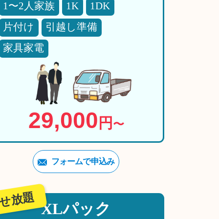
1〜2人家族
1K
1DK
片付け
引越し準備
家具家電
29,000
円
〜
フォームで申込み
せ放題
XLパック