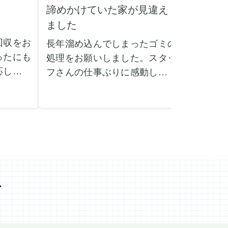
諦めかけていた家が見違え
家具の
ました
とは！
回収をお
長年溜め込んでしまったゴミの
粗大ゴ
ったにも
処理をお願いしました。スタッ
が、想
応してい
フさんの仕事ぶりに感動しまし
で驚き
たです。
た。きれいになった家を見て、
運び出
なって応
またここで新しいスタートが切
かった
ぜひお願
れそうです。本当にありがとう
た。料
。
ございました。
願いで
べない重
作業前の見積もりや説明も非常
さらに
く運び出
にわかりやすく、安心してお願
を傷つ
スなく作
いすることができました。作業
払いな
ました。
心
中も不安に思うことがあればす
印象的
た時の価
ぐに相談に乗ってくださり、一
周囲へ
で、追加
緒に解決策を考えていただけた
民への