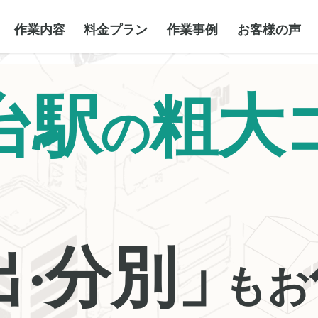
作業内容
料金プラン
作業事例
お客様の声
台駅
粗大
の
出
分別」
・
もお