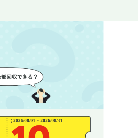
なく安心
ので、とても信頼感を持って進
配って
後の片付
めることができました。家の状
作業を
わり、新
態がここまで変わるとは思わな
ず、終
始めるこ
かったので、お願いして本当に
き、と
良かったと思います。
できま
2026/08/01 ~ 2026/08/31