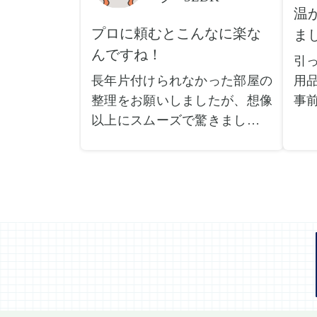
温
プロに頼むとこんなに楽な
ま
んですね！
引
長年片付けられなかった部屋の
用
整理をお願いしましたが、想像
事
以上にスムーズで驚きました。
で
家族が集めた物や古い家具が多
が
く、自分たちだけではどうにも
や
ならない状態でしたが、スタッ
い
フの皆さんが手際よく片付けて
際
くれたので、部屋が驚くほどス
し
ッキリしました。自分では手が
当
回らなかった場所も含め、プロ
だ
の力を実感しました。
し
特に、物が散乱していた部屋の
で