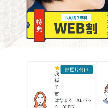
部屋片付け
我
孫
子
市
はなまる
XLパッ
ク
3LDK