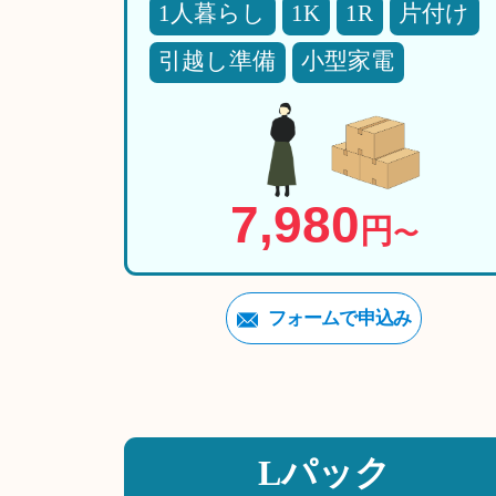
1人暮らし
1K
1R
片付け
引越し準備
小型家電
7,980
円
〜
フォームで申込み
Lパック