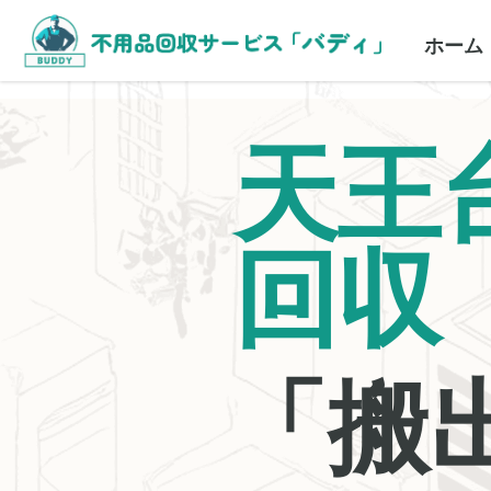
ホーム
天王
回収
「搬