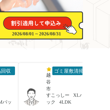
2026/08/01 ~ 2026/08/31
品回収
ゴミ屋敷清掃
越
谷
市
すこっしー
XLパ
Mパッ
ック
4LDK