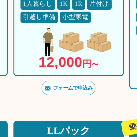
1人暮らし
1K
1R
片付け
引越し準備
小型家電
12,000
円
〜
フォームで申込み
乗
LLパック