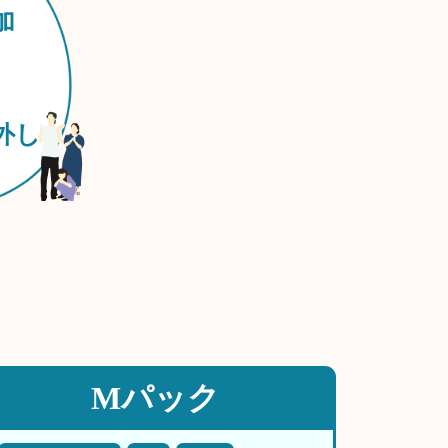
加
外し
Mパック