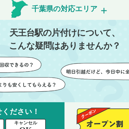
費用を気にする必要も
を見守ることができました。
千葉県の対応エリア
できました。引っ越し
び出しの際も、壁や床を傷つ
けが想像以上に早く終
ないように細心の注意を払っ
しい生活をスムーズに
いただき、家全体がスムーズ
天王台駅の片付けについて、
とができました。
片付いていくのがとても嬉し
ったです。作業が終わった後
こんな疑問はありませんか？
は、こちらからお願いしなく
も部屋を簡単に清掃していた
けたのも好印象でした。
らに、分別の仕方やリサイク
可能なものについても教えて
ただき、今後の片付けにも役
つ知識が増えました。また何
あれば、ぜひお願いしたいと
せください！
っています。心のこもったサ
ビスをありがとうございまし
キャンセル