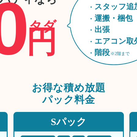
0
スタッフ追
運搬・梱包
タダ
円
出張
エアコン取
階段
※2階まで
お得な
積め放題
パック料金
Sパック