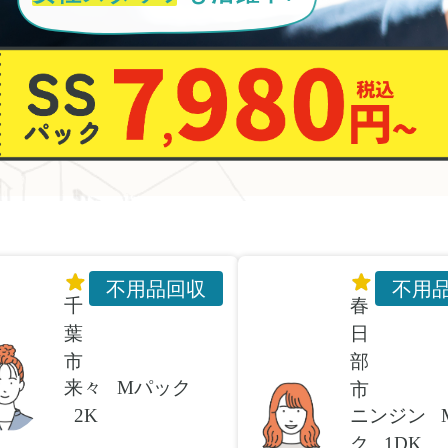
不用品回収
不用
千
春
葉
日
市
部
来々
Mパック
市
2K
ニンジン
ク
1DK