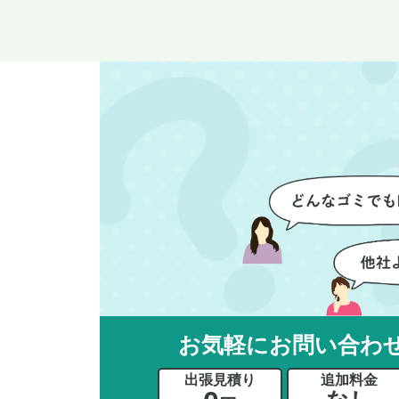
整理や、細かなアイテムの仕分
業
けを迅速かつ丁寧に対応してい
運
ただけたのがありがたかったで
け
す。家族それぞれが必要なもの
て
を確認しながら進めることがで
に
き、安心感を持って作業をお任
か
せできました。さらに、作業終
に
了後には部屋全体を清掃してい
て
ただき、まるで新しい家のよう
だ
な清潔感に感動しました。
さ
ル
い
立
か
お気軽にお問い合わ
思
ー
出張見積り
追加料金