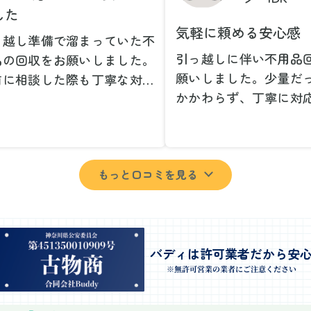
した
気軽に頼める安心感
っ越し準備で溜まっていた不
引っ越しに伴い不用品
品の回収をお願いしました。
願いしました。少量だ
前に相談した際も丁寧な対応
かかわらず、丁寧に対
、安心して当日を迎えること
ただけてとても良かっ
できました。特に、古い家具
小さな相談にも親身に
壊れた家電など、処分が難し
じてくださり、次回も
ものが多かったのですが、手
もっと口コミを見る
いしたいと思いました
よく対応していただき驚きま
特に、自分では持ち運
た。
い家具や家電も手際よ
日は2名のスタッフが来てく
していただき、ストレ
さり、作業の流れや注意点を
業を終えることができ
バディは許可業者だから安
っかり説明していただけたの
事前に見積もりを取っ
※無許可営業の業者にご注意ください
、こちらも安心感を持って作
格がそのままだったの
を見守ることができました。