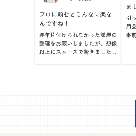
ま
プロに頼むとこんなに楽な
引
んですね！
用
長年片付けられなかった部屋の
事
整理をお願いしましたが、想像
で
以上にスムーズで驚きました。
が
家族が集めた物や古い家具が多
や
く、自分たちだけではどうにも
い
ならない状態でしたが、スタッ
際
フの皆さんが手際よく片付けて
し
くれたので、部屋が驚くほどス
当
ッキリしました。自分では手が
だ
回らなかった場所も含め、プロ
し
の力を実感しました。
で
特に、物が散乱していた部屋の
業