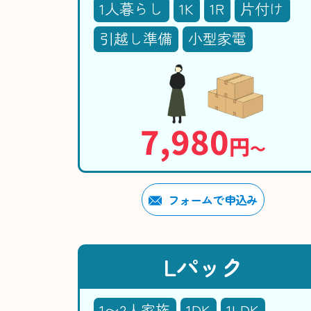
1人暮らし
1K
1R
片付け
引越し準備
小型家電
7,980
円
〜
フォームで申込み
Lパック
1〜2人家族
1DK
1LDK