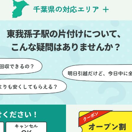
費用を気にする必要も
び出しの際も、壁や床を傷つ
千葉県の対応エリア
できました。引っ越し
ないように細心の注意を払っ
けが想像以上に早く終
いただき、家全体がスムーズ
しい生活をスムーズに
片付いていくのがとても嬉し
東我孫子駅の片付けについて、
とができました。
ったです。作業が終わった後
は、こちらからお願いしなく
こんな疑問はありませんか？
も部屋を簡単に清掃していた
けたのも好印象でした。
らに、分別の仕方やリサイク
可能なものについても教えて
ただき、今後の片付けにも役
つ知識が増えました。また何
あれば、ぜひお願いしたいと
っています。心のこもったサ
せください！
ビスをありがとうございまし
。
キャンセル