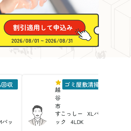
2026/08/01 ~ 2026/08/31
品回収
ゴミ屋敷清掃
越
谷
市
すこっしー
XLパ
Mパッ
ック
4LDK