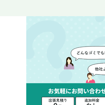
整理や、細かなアイテムの仕分
運
けを迅速かつ丁寧に対応してい
け
ただけたのがありがたかったで
て
す。家族それぞれが必要なもの
に
を確認しながら進めることがで
か
き、安心感を持って作業をお任
に
せできました。さらに、作業終
て
了後には部屋全体を清掃してい
だ
ただき、まるで新しい家のよう
さ
な清潔感に感動しました。
ル
い
立
か
思
お気軽にお問い合わ
ー
た
出張見積り
追加料金