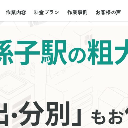
作業内容
料金プラン
作業事例
お客様の声
孫子駅
粗
の
出
分別」
・
もお