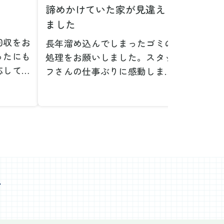
諦めかけていた家が見違え
家具の
ました
とは！
回収をお
長年溜め込んでしまったゴミの
粗大ゴ
ったにも
処理をお願いしました。スタッ
が、想
応してい
フさんの仕事ぶりに感動しまし
で驚き
たです。
た。きれいになった家を見て、
運び出
なって応
またここで新しいスタートが切
かった
ぜひお願
れそうです。本当にありがとう
た。料
。
ございました。
願いで
べない重
作業前の見積もりや説明も非常
さらに
く運び出
にわかりやすく、安心してお願
を傷つ
スなく作
いすることができました。作業
払いな
ました。
心
中も不安に思うことがあればす
印象的
た時の価
ぐに相談に乗ってくださり、一
周囲へ
で、追加
緒に解決策を考えていただけた
民への