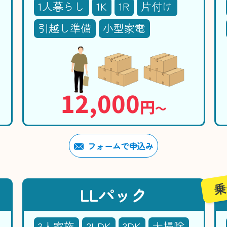
1人暮らし
1K
1R
片付け
引越し準備
小型家電
12,000
円
〜
フォームで申込み
乗
LLパック
3人家族
2LDK
3DK
大掃除