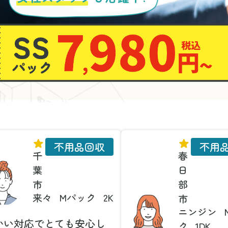
不用品回収
不用
千
春
葉
日
市
部
来々
Mパック
2K
市
ニンジン
かい対応でとても安心し
ク
1DK