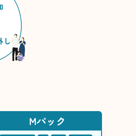
加
外し
Mパック