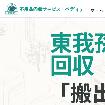
ホーム
東我
回収
「搬