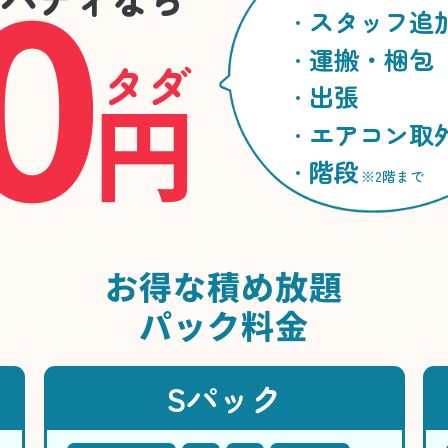
0
スタッフ追
運搬・梱包
タダ
円
出張
エアコン取
階段
※2階まで
お得な
積め放題
パック料金
Sパック