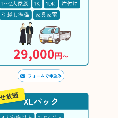
1〜2人家族
1K
1DK
片付け
引越し準備
家具家電
29,000
円
〜
フォームで申込み
せ放題
XLパック
4人家族以上
3LDK以上