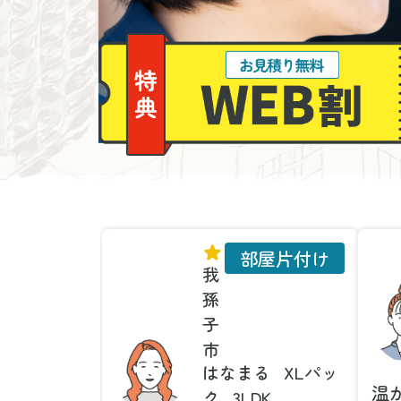
部屋片付け
我
孫
子
市
はなまる
XLパッ
温
ク
3LDK