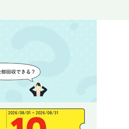
なく安心
ので、とても信頼感を持って進
配って
後の片付
めることができました。家の状
作業を
わり、新
態がここまで変わるとは思わな
ず、終
始めるこ
かったので、お願いして本当に
き、と
良かったと思います。
できま
2026/08/01 ~ 2026/08/31